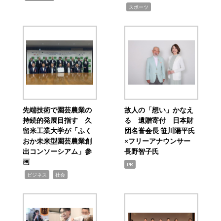
,
スポーツ
先端技術で園芸農業の
故人の「想い」かなえ
持続的発展目指す 久
る 遺贈寄付 日本財
留米工業大学が「ふく
団名誉会長 笹川陽平氏
おか未来型園芸農業創
×フリーアナウンサー
出コンソーシアム」参
長野智子氏
画
PR
,
,
ビジネス
社会