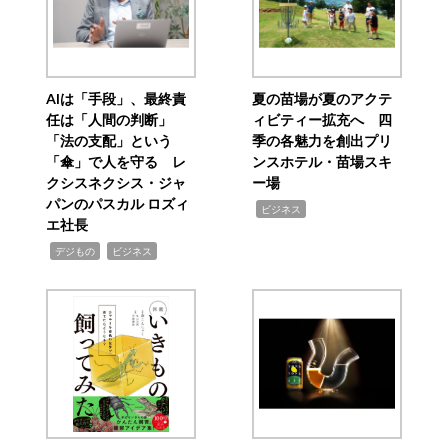
AIは「手段」、最終責
夏の苗場が夏のアクテ
任は「人間の判断」
ィビティー拡充へ 四
「法の支配」という
季の各魅力を創出プリ
「傘」で人を守る レ
ンスホテル・苗場スキ
クシスネクシス・ジャ
ー場
パンのパスカル ロズィ
,
ビジネス
エ社長
,
,
デジもの
ビジネス