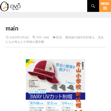
検
索
コ
ン
テ
ン
main
ツ
へ
2025年3月6日
595 × 842
防災、紫外線や熱中症対策も 先生
移
たちが考えた小学校の通学帽
動