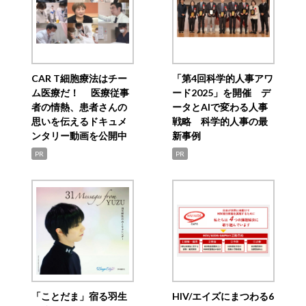
CAR T細胞療法はチー
「第4回科学的人事アワ
ム医療だ！ 医療従事
ード2025」を開催 デ
者の情熱、患者さんの
ータとAIで変わる人事
思いを伝えるドキュメ
戦略 科学的人事の最
ンタリー動画を公開中
新事例
PR
PR
「ことだま」宿る羽生
HIV/エイズにまつわる6