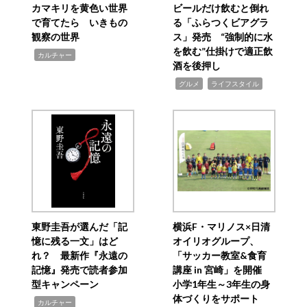
カマキリを黄色い世界
ビールだけ飲むと倒れ
で育てたら いきもの
る「ふらつくビアグラ
観察の世界
ス」発売 “強制的に水
を飲む”仕掛けで適正飲
,
カルチャー
酒を後押し
,
,
グルメ
ライフスタイル
東野圭吾が選んだ「記
横浜F・マリノス×日清
憶に残る一文」はど
オイリオグループ、
れ？ 最新作『永遠の
「サッカー教室&食育
記憶』発売で読者参加
講座 in 宮崎」を開催
型キャンペーン
小学1年生～3年生の身
体づくりをサポート
,
カルチャー