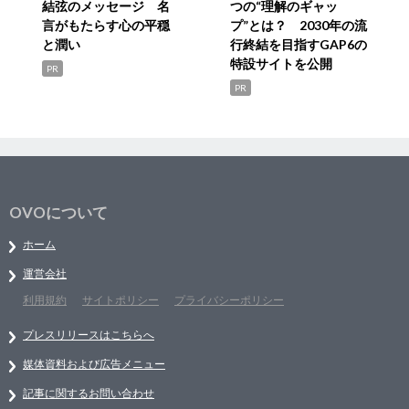
結弦のメッセージ 名
つの“理解のギャッ
言がもたらす心の平穏
プ”とは？ 2030年の流
と潤い
行終結を目指すGAP6の
特設サイトを公開
PR
PR
OVOについて
ホーム
運営会社
利用規約
サイトポリシー
プライバシーポリシー
プレスリリースはこちらへ
媒体資料および広告メニュー
記事に関するお問い合わせ