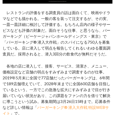
レストランの評価をする調査員の話は面白くて、映画やドラ
マなどでも描かれる。一般の客を装って注文するが、その実、
一皿一皿詳細に検討して評価する。もちろん店内の様子やサー
ビスなども評価の対象だ。面白そうな仕事、と思うなら、バー
ガーキング（ビーケージャパンホールディングス・東京）で
「バーガーキング® 潜入大作戦」のスパイになる750人を募集
している。店に潜入して弱点を報告してくれるいわゆる覆面調
査員だ。採用されると、潜入3回分の飲食代が無料だそうだ。
各地の店に潜入して、接客、サービス、清潔さ、メニュー、
価格設定など店舗の弱点をすみずみまで調査するのが仕事。
2019年5月末に全国で77店舗だったバーガーキングは、6年間
で189店舗増えていて、2028年末までに全国600店舗を目指し
ているという。一方でこの急激な拡大にすみずみまで目が行き
届いていない状況があり、この課題をファンの力を借りて解決
に導こうという試み。募集期間は3月26日15時まで。応募条件
など詳しい情報は「
バーガーキング® 潜入大作戦 特設WEBサ
イト
」で。