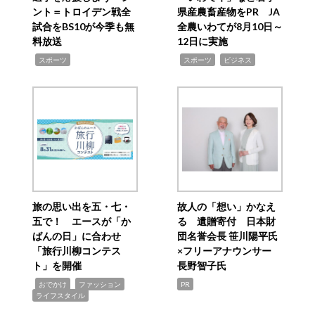
ント＝トロイデン戦全
県産農畜産物をPR JA
試合をBS10が今季も無
全農いわてが8月10日～
料放送
12日に実施
,
,
,
スポーツ
スポーツ
ビジネス
旅の思い出を五・七・
故人の「想い」かなえ
五で！ エースが「か
る 遺贈寄付 日本財
ばんの日」に合わせ
団名誉会長 笹川陽平氏
「旅行川柳コンテス
×フリーアナウンサー
ト」を開催
長野智子氏
,
,
,
おでかけ
ファッション
PR
ライフスタイル