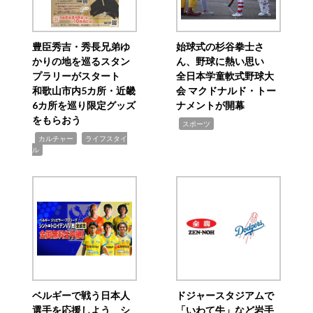
豊臣秀吉・秀長兄弟ゆ
始球式の杉谷拳士さ
かりの地を巡るスタン
ん、野球に熱い思い
プラリーがスタート
全日本学童軟式野球大
和歌山市内5カ所・近畿
会 マクドナルド・トー
6カ所を巡り限定グッズ
ナメントが開幕
をもらおう
,
スポーツ
,
,
カルチャー
ライフスタイ
ル
ベルギーで戦う日本人
ドジャースタジアムで
選手を応援しよう シ
「いわて牛」など岩手