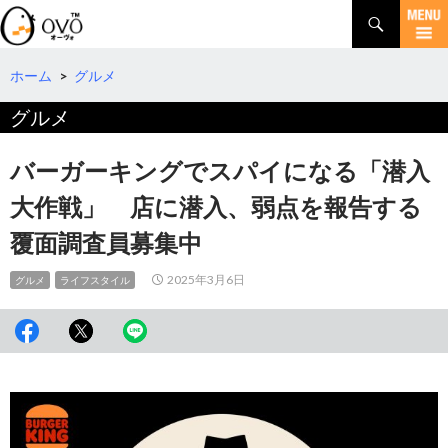
検
索
コ
ン
テ
ホーム
>
グルメ
ン
グルメ
ツ
へ
移
バーガーキングでスパイになる「潜入
動
大作戦」 店に潜入、弱点を報告する
覆面調査員募集中
2025年3月6日
グルメ
ライフスタイル