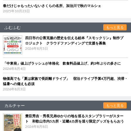
春だけじゃもったいないさくらの名所、加治川で秋のマルシェ
2025年10月23日
ふむふむ
もっと見る
四日市の公害克服の歴史を伝える絵本『スモックリン』制作プ
ロジェクト クラウドファンディングで支援を募集
2026年8月5日
「中東発」値上げラッシュが本格化 飲食料品値上げ、約3年ぶりの多さに
2026年8月4日
物価高でも「夏は家族で長距離ドライブ」 宿泊ドライブ予算4万円超、渋滞・
猛暑への備えも必須
2026年8月3日
カルチャー
もっと見る
豊臣秀吉・秀長兄弟ゆかりの地を巡るスタンプラリーがスター
ト 和歌山市内5カ所・近畿6カ所を巡り限定グッズをもらおう
2026年8月8日