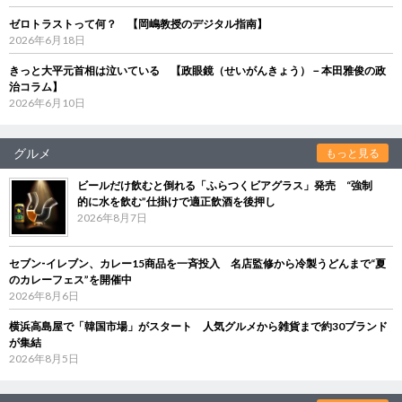
ゼロトラストって何？ 【岡嶋教授のデジタル指南】
2026年6月18日
きっと大平元首相は泣いている 【政眼鏡（せいがんきょう）－本田雅俊の政
治コラム】
2026年6月10日
グルメ
もっと見る
ビールだけ飲むと倒れる「ふらつくビアグラス」発売 “強制
的に水を飲む”仕掛けで適正飲酒を後押し
2026年8月7日
セブン‐イレブン、カレー15商品を一斉投入 名店監修から冷製うどんまで“夏
のカレーフェス”を開催中
2026年8月6日
横浜高島屋で「韓国市場」がスタート 人気グルメから雑貨まで約30ブランド
が集結
2026年8月5日