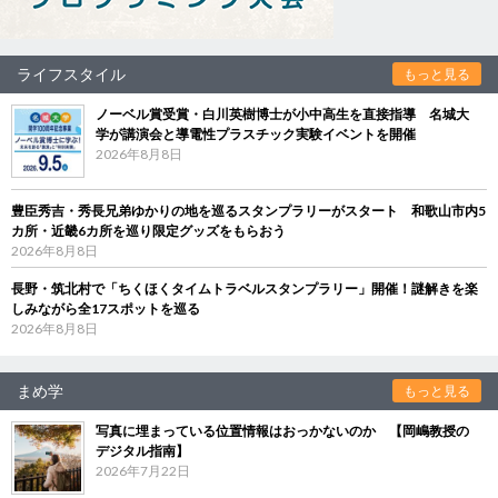
ライフスタイル
もっと見る
ノーベル賞受賞・白川英樹博士が小中高生を直接指導 名城大
学が講演会と導電性プラスチック実験イベントを開催
2026年8月8日
豊臣秀吉・秀長兄弟ゆかりの地を巡るスタンプラリーがスタート 和歌山市内5
カ所・近畿6カ所を巡り限定グッズをもらおう
2026年8月8日
長野・筑北村で「ちくほくタイムトラベルスタンプラリー」開催！謎解きを楽
しみながら全17スポットを巡る
2026年8月8日
まめ学
もっと見る
写真に埋まっている位置情報はおっかないのか 【岡嶋教授の
デジタル指南】
2026年7月22日