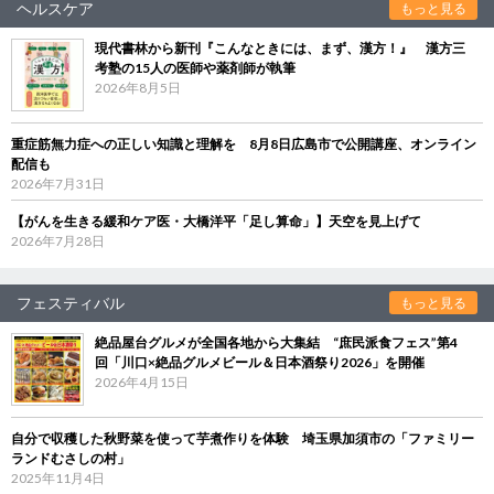
ヘルスケア
もっと見る
現代書林から新刊『こんなときには、まず、漢方！』 漢方三
考塾の15人の医師や薬剤師が執筆
2026年8月5日
重症筋無力症への正しい知識と理解を 8月8日広島市で公開講座、オンライン
配信も
2026年7月31日
【がんを生きる緩和ケア医・大橋洋平「足し算命」】天空を見上げて
2026年7月28日
フェスティバル
もっと見る
絶品屋台グルメが全国各地から大集結 “庶民派食フェス”第4
回「川口×絶品グルメビール＆日本酒祭り2026」を開催
2026年4月15日
自分で収穫した秋野菜を使って芋煮作りを体験 埼玉県加須市の「ファミリー
ランドむさしの村」
2025年11月4日