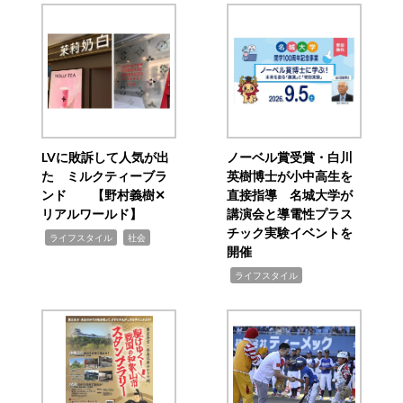
LVに敗訴して人気が出
ノーベル賞受賞・白川
た ミルクティーブラ
英樹博士が小中高生を
ンド 【野村義樹✕
直接指導 名城大学が
リアルワールド】
講演会と導電性プラス
チック実験イベントを
,
,
ライフスタイル
社会
開催
,
ライフスタイル