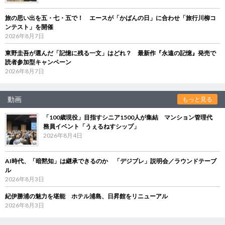
旅の思い出を五・七・五で！ エースが「かばんの日」に合わせ「旅行川柳コ
ンテスト」を開催
2026年8月7日
東野圭吾が選んだ「記憶に残る一文」はどれ？ 最新作『永遠の記憶』発売で
読者参加型キャンペーン
2026年8月7日
動画
もっと見る
「100歳現役」目指すシニア1500人が集結 マンション管理代
務員イベント「うぇるねすシップ」
2026年8月4日
AI時代、「暗黙知」は継承できるのか 「デジブレ」説明会／ラウンドテーブ
ル
2026年8月3日
紀伊勝浦の魅力を堪能 ホテル浦島、日昇館をリニューアル
2026年8月3日