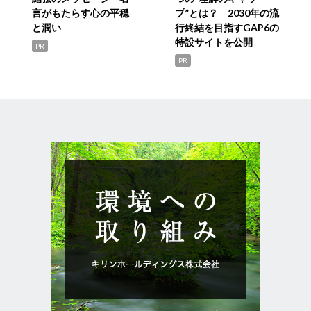
言がもたらす心の平穏
プ”とは？ 2030年の流
と潤い
行終結を目指すGAP6の
特設サイトを公開
PR
PR