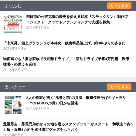
ふむふむ
もっと見る
四日市の公害克服の歴史を伝える絵本『スモックリン』制作プ
ロジェクト クラウドファンディングで支援を募集
2026年8月5日
「中東発」値上げラッシュが本格化 飲食料品値上げ、約3年ぶりの多さに
2026年8月4日
物価高でも「夏は家族で長距離ドライブ」 宿泊ドライブ予算4万円超、渋滞・
猛暑への備えも必須
2026年8月3日
カルチャー
もっと見る
6人の作家が描く“風景と猫”の共演 歌舞伎座そばのギャラリ
ーYOHAKUで8月20日から開催
2026年8月9日
豊臣秀吉・秀長兄弟ゆかりの地を巡るスタンプラリーがスタート 和歌山市内5
カ所・近畿6カ所を巡り限定グッズをもらおう
2026年8月8日