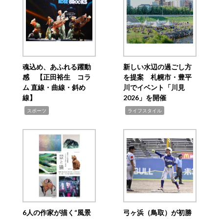
魂込め、あふれる躍動
新しい水辺の過ごし方
感 【正田裕生 コラ
を提案 札幌市・豊平
ム 直線・曲線・斜め
川でイベント「川見
線】
2026」を開催
,
,
スポーツ
ライフスタイル
6人の作家が描く“風景
弓ヶ浜（鳥取）が初勝