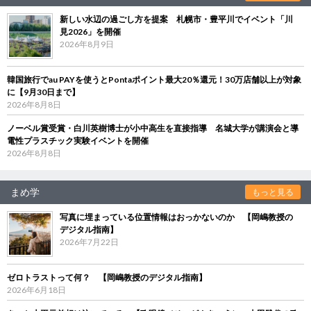
新しい水辺の過ごし方を提案 札幌市・豊平川でイベント「川
見2026」を開催
2026年8月9日
韓国旅行でau PAYを使うとPontaポイント最大20％還元！30万店舗以上が対象
に【9月30日まで】
2026年8月8日
ノーベル賞受賞・白川英樹博士が小中高生を直接指導 名城大学が講演会と導
電性プラスチック実験イベントを開催
2026年8月8日
まめ学
もっと見る
写真に埋まっている位置情報はおっかないのか 【岡嶋教授の
デジタル指南】
2026年7月22日
ゼロトラストって何？ 【岡嶋教授のデジタル指南】
2026年6月18日