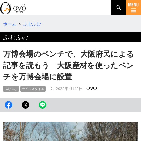
検
索
コ
ン
テ
ホーム
>
ふむふむ
ン
ふむふむ
ツ
へ
移
万博会場のベンチで、大阪府民による
動
記事を読もう 大阪産材を使ったベン
チを万博会場に設置
OVO
2025年4月15日
ふむふむ
ライフスタイル