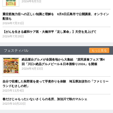
2026年8月5日
重症筋無力症への正しい知識と理解を 8月8日広島市で公開講座、オンライン
配信も
2026年7月31日
【がんを生きる緩和ケア医・大橋洋平「足し算命」】天空を見上げて
2026年7月28日
フェスティバル
もっと見る
絶品屋台グルメが全国各地から大集結 “庶民派食フェス”第4
回「川口×絶品グルメビール＆日本酒祭り2026」を開催
2026年4月15日
自分で収穫した秋野菜を使って芋煮作りを体験 埼玉県加須市の「ファミリー
ランドむさしの村」
2025年11月4日
春だけじゃもったいないさくらの名所、加治川で秋のマルシェ
2025年10月23日