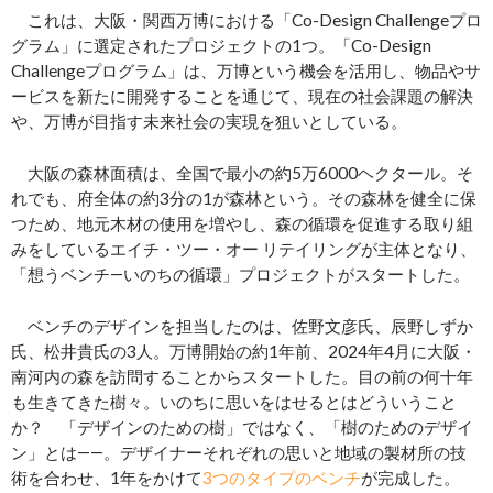
これは、大阪・関西万博における「Co-Design Challengeプロ
グラム」に選定されたプロジェクトの1つ。「Co-Design
Challengeプログラム」は、万博という機会を活用し、物品やサ
ービスを新たに開発することを通じて、現在の社会課題の解決
や、万博が目指す未来社会の実現を狙いとしている。
大阪の森林面積は、全国で最小の約5万6000ヘクタール。そ
れでも、府全体の約3分の1が森林という。その森林を健全に保
つため、地元木材の使用を増やし、森の循環を促進する取り組
みをしているエイチ・ツー・オー リテイリングが主体となり、
「想うベンチ―いのちの循環」プロジェクトがスタートした。
ベンチのデザインを担当したのは、佐野文彦氏、辰野しずか
氏、松井貴氏の3人。万博開始の約1年前、2024年4月に大阪・
南河内の森を訪問することからスタートした。目の前の何十年
も生きてきた樹々。いのちに思いをはせるとはどういうこと
か？ 「デザインのための樹」ではなく、「樹のためのデザイ
ン」とは――。デザイナーそれぞれの思いと地域の製材所の技
術を合わせ、1年をかけて
3つのタイプのベンチ
が完成した。