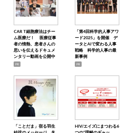
CAR T細胞療法はチー
「第4回科学的人事アワ
ム医療だ！ 医療従事
ード2025」を開催 デ
者の情熱、患者さんの
ータとAIで変わる人事
思いを伝えるドキュメ
戦略 科学的人事の最
ンタリー動画を公開中
新事例
PR
PR
「ことだま」宿る羽生
HIV/エイズにまつわる6
結弦のメッセージ 名
つの“理解のギャッ