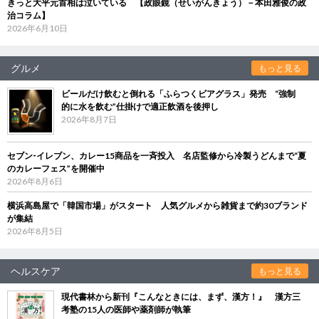
きっと大平元首相は泣いている 【政眼鏡（せいがんきょう）－本田雅俊の政
治コラム】
2026年6月10日
グルメ
もっと見る
ビールだけ飲むと倒れる「ふらつくビアグラス」発売 “強制
的に水を飲む”仕掛けで適正飲酒を後押し
2026年8月7日
セブン‐イレブン、カレー15商品を一斉投入 名店監修から冷製うどんまで“夏
のカレーフェス”を開催中
2026年8月6日
横浜高島屋で「韓国市場」がスタート 人気グルメから雑貨まで約30ブランド
が集結
2026年8月5日
ヘルスケア
もっと見る
現代書林から新刊『こんなときには、まず、漢方！』 漢方三
考塾の15人の医師や薬剤師が執筆