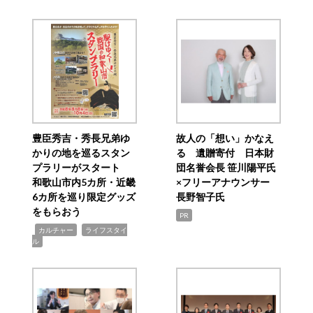
豊臣秀吉・秀長兄弟ゆ
故人の「想い」かなえ
かりの地を巡るスタン
る 遺贈寄付 日本財
プラリーがスタート
団名誉会長 笹川陽平氏
和歌山市内5カ所・近畿
×フリーアナウンサー
6カ所を巡り限定グッズ
長野智子氏
をもらおう
PR
,
,
カルチャー
ライフスタイ
ル