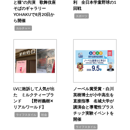
と猫”の共演 歌舞伎座
利 全日本学童野球の1
そばのギャラリー
回戦
YOHAKUで8月20日か
,
スポーツ
ら開催
,
カルチャー
LVに敗訴して人気が出
ノーベル賞受賞・白川
た ミルクティーブラ
英樹博士が小中高生を
ンド 【野村義樹✕
直接指導 名城大学が
リアルワールド】
講演会と導電性プラス
チック実験イベントを
,
,
ライフスタイル
社会
開催
,
ライフスタイル