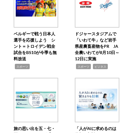
ベルギーで戦う日本人
ドジャースタジアムで
選手を応援しよう シ
「いわて牛」など岩手
ント＝トロイデン戦全
県産農畜産物をPR JA
試合をBS10が今季も無
全農いわてが8月10日～
料放送
12日に実施
,
,
,
スポーツ
スポーツ
ビジネス
旅の思い出を五・七・
「人がAIに求めるのは