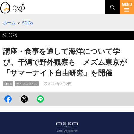
検
索
コ
ン
テ
ホーム
>
SDGs
ン
SDGs
ツ
へ
移
講座・食事を通して海洋について学
動
び、干潟で野外観察も メズム東京が
「サマーナイト自由研究」を開催
2025年7月2日
SDGs
ライフスタイル