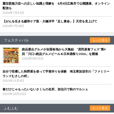
重症筋無力症への正しい知識と理解を 8月8日広島市で公開講座、オンライン
配信も
2026年7月31日
【がんを生きる緩和ケア医・大橋洋平「足し算命」】天空を見上げて
2026年7月28日
フェスティバル
もっと見る
絶品屋台グルメが全国各地から大集結 “庶民派食フェス”第4
回「川口×絶品グルメビール＆日本酒祭り2026」を開催
2026年4月15日
自分で収穫した秋野菜を使って芋煮作りを体験 埼玉県加須市の「ファミリー
ランドむさしの村」
2025年11月4日
春だけじゃもったいないさくらの名所、加治川で秋のマルシェ
2025年10月23日
ふむふむ
もっと見る