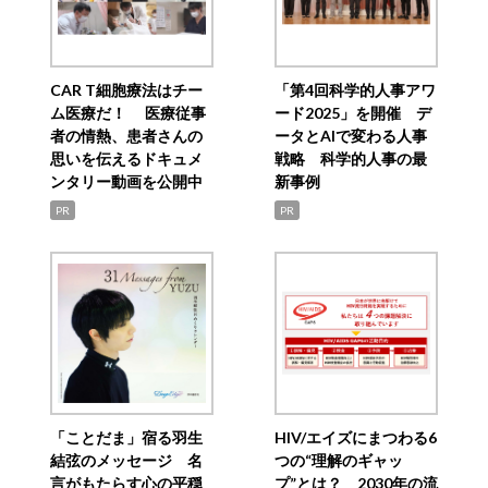
CAR T細胞療法はチー
「第4回科学的人事アワ
ム医療だ！ 医療従事
ード2025」を開催 デ
者の情熱、患者さんの
ータとAIで変わる人事
思いを伝えるドキュメ
戦略 科学的人事の最
ンタリー動画を公開中
新事例
PR
PR
「ことだま」宿る羽生
HIV/エイズにまつわる6
結弦のメッセージ 名
つの“理解のギャッ
言がもたらす心の平穏
プ”とは？ 2030年の流