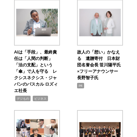
AIは「手段」、最終責
故人の「想い」かなえ
任は「人間の判断」
る 遺贈寄付 日本財
「法の支配」という
団名誉会長 笹川陽平氏
「傘」で人を守る レ
×フリーアナウンサー
クシスネクシス・ジャ
長野智子氏
パンのパスカル ロズィ
PR
エ社長
,
,
デジもの
ビジネス