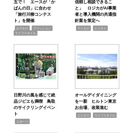
五で！ エースが「か
信頼し相談できるこ
ばんの日」に合わせ
と」 ロジカがAI事業
「旅行川柳コンテス
者と導入機関の共通指
ト」を開催
針案を策定へ
,
,
,
,
,
おでかけ
ファッション
デジもの
ビジネス
ライフスタイル
日野川の風を感じて絶
オールデイダイニング
品ジビエも満喫 鳥取
を一新 ヒルトン東京
のサイクリングイベン
お台場、改装進む
ト
,
,
ビジネス
ライフスタイル
,
スポーツ