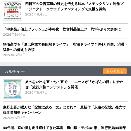
四日市の公害克服の歴史を伝える絵本『スモックリン』制作プ
ロジェクト クラウドファンディングで支援を募集
2026年8月5日
「中東発」値上げラッシュが本格化 飲食料品値上げ、約3年ぶりの多さに
2026年8月4日
物価高でも「夏は家族で長距離ドライブ」 宿泊ドライブ予算4万円超、渋滞・
猛暑への備えも必須
2026年8月3日
カルチャー
もっと見る
旅の思い出を五・七・五で！ エースが「かばんの日」に合わ
せ「旅行川柳コンテスト」を開催
2026年8月7日
東野圭吾が選んだ「記憶に残る一文」はどれ？ 最新作『永遠の記憶』発売で
読者参加型キャンペーン
2026年8月7日
55年間、京の街を走り続けてきた車両 嵐山線・モボ301形、運行開始55周年