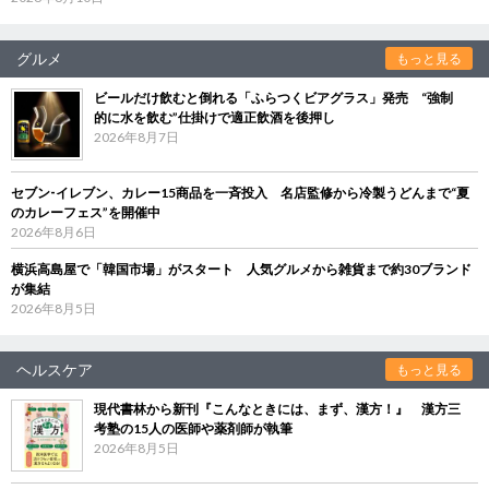
グルメ
もっと見る
ビールだけ飲むと倒れる「ふらつくビアグラス」発売 “強制
的に水を飲む”仕掛けで適正飲酒を後押し
2026年8月7日
セブン‐イレブン、カレー15商品を一斉投入 名店監修から冷製うどんまで“夏
のカレーフェス”を開催中
2026年8月6日
横浜高島屋で「韓国市場」がスタート 人気グルメから雑貨まで約30ブランド
が集結
2026年8月5日
ヘルスケア
もっと見る
現代書林から新刊『こんなときには、まず、漢方！』 漢方三
考塾の15人の医師や薬剤師が執筆
2026年8月5日