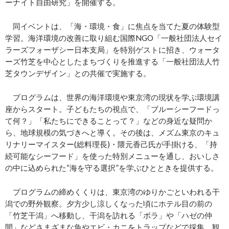
ーナイト自由研究」を開催する。
同イベントは、「海・環境・食」に焦点を当てた夏の体験型
学習。海洋環境の改善に取り組む国際NGO「一般社団法人セイ
ラーズフォーザシー日本支局」を特別ゲストに招き、ウォータ
ーズ竹芝を中心としたまちづくりを推進する「一般社団法人竹
芝タウンデザイン」との共催で実施する。
プログラムは、世界の海洋環境や東京湾の現状を学ぶ環境講
座からスタート。子どもたちの視点で、「ブルーシーフードっ
て何？」「私たちにできることって？」などの身近な疑問か
ら、地球規模の気づきへと導く。その後は、メズム東京のキュ
リナリーマイスター(総料理長)・隈元香己氏が手掛ける、「持
続可能なシーフード」を使った特別メニューを通し、おいしさ
の中に込められた“海を守る選択”を学ぶひとときを提供する。
プログラムの締めくくりは、東京湾のゆりかごといわれる干
潟での野外観察。夕方少し涼しくなった頃にホテル目の前の
「竹芝干潟」へ移動し、干潟を訪れる「ボラ」や「ハゼの仲
間」などさまざまな魚やエビ・カニをトラップなどで採集、観