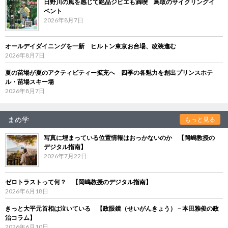
日野川の風を感じて絶品ジビエも満喫 鳥取のサイクリングイ
ベント
2026年8月7日
オールデイダイニングを一新 ヒルトン東京お台場、改装進む
2026年8月7日
夏の苗場が夏のアクティビティー拡充へ 四季の各魅力を創出プリンスホテ
ル・苗場スキー場
2026年8月7日
まめ学
もっと見る
写真に埋まっている位置情報はおっかないのか 【岡嶋教授の
デジタル指南】
2026年7月22日
ゼロトラストって何？ 【岡嶋教授のデジタル指南】
2026年6月18日
きっと大平元首相は泣いている 【政眼鏡（せいがんきょう）－本田雅俊の政
治コラム】
2026年6月10日