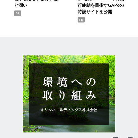
と潤い
行終結を目指すGAP6の
特設サイトを公開
PR
PR