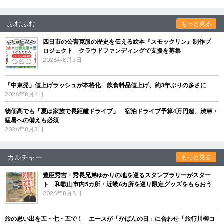
ふむふむ
もっと見る
四日市の公害克服の歴史を伝える絵本『スモックリン』制作プ
ロジェクト クラウドファンディングで支援を募集
2026年8月5日
「中東発」値上げラッシュが本格化 飲食料品値上げ、約3年ぶりの多さに
2026年8月4日
物価高でも「夏は家族で長距離ドライブ」 宿泊ドライブ予算4万円超、渋滞・
猛暑への備えも必須
2026年8月3日
カルチャー
もっと見る
豊臣秀吉・秀長兄弟ゆかりの地を巡るスタンプラリーがスター
ト 和歌山市内5カ所・近畿6カ所を巡り限定グッズをもらおう
2026年8月8日
旅の思い出を五・七・五で！ エースが「かばんの日」に合わせ「旅行川柳コ