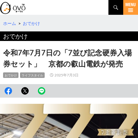
検
索
コ
ン
テ
ホーム
>
おでかけ
ン
おでかけ
ツ
へ
移
令和7年7月7日の「7並び記念硬券入場
動
券セット」 京都の叡山電鉄が発売
2025年7月3日
おでかけ
ライフスタイル