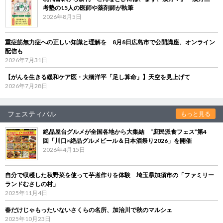
考塾の15人の医師や薬剤師が執筆
2026年8月5日
重症筋無力症への正しい知識と理解を 8月8日広島市で公開講座、オンライン
配信も
2026年7月31日
【がんを生きる緩和ケア医・大橋洋平「足し算命」】天空を見上げて
2026年7月28日
フェスティバル
もっと見る
絶品屋台グルメが全国各地から大集結 “庶民派食フェス”第4
回「川口×絶品グルメビール＆日本酒祭り2026」を開催
2026年4月15日
自分で収穫した秋野菜を使って芋煮作りを体験 埼玉県加須市の「ファミリー
ランドむさしの村」
2025年11月4日
春だけじゃもったいないさくらの名所、加治川で秋のマルシェ
2025年10月23日