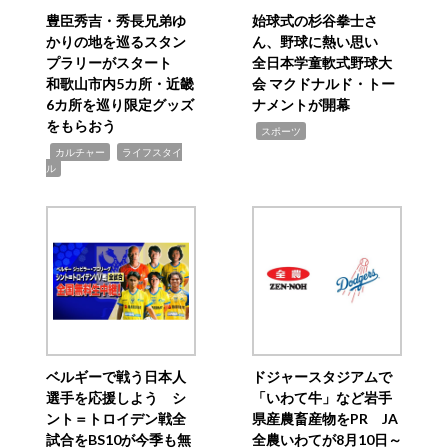
豊臣秀吉・秀長兄弟ゆ
始球式の杉谷拳士さ
かりの地を巡るスタン
ん、野球に熱い思い
プラリーがスタート
全日本学童軟式野球大
和歌山市内5カ所・近畿
会 マクドナルド・トー
6カ所を巡り限定グッズ
ナメントが開幕
をもらおう
,
スポーツ
,
,
カルチャー
ライフスタイ
ル
ベルギーで戦う日本人
ドジャースタジアムで
選手を応援しよう シ
「いわて牛」など岩手
ント＝トロイデン戦全
県産農畜産物をPR JA
試合をBS10が今季も無
全農いわてが8月10日～