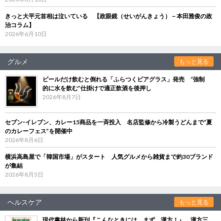
きっと大平元首相は泣いている 【政眼鏡（せいがんきょう）－本田雅俊の政
治コラム】
2026年6月10日
グルメ
もっと見る
ビールだけ飲むと倒れる「ふらつくビアグラス」発売 “強制
的に水を飲む”仕掛けで適正飲酒を後押し
2026年8月7日
セブン‐イレブン、カレー15商品を一斉投入 名店監修から冷製うどんまで“夏
のカレーフェス”を開催中
2026年8月6日
横浜高島屋で「韓国市場」がスタート 人気グルメから雑貨まで約30ブランド
が集結
2026年8月5日
ヘルスケア
もっと見る
現代書林から新刊『こんなときには、まず、漢方！』 漢方三