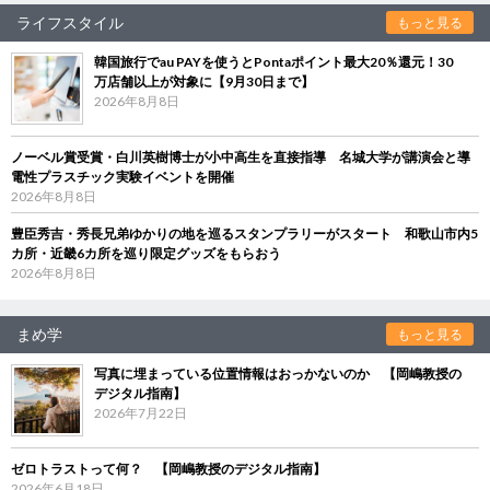
ライフスタイル
もっと見る
韓国旅行でau PAYを使うとPontaポイント最大20％還元！30
万店舗以上が対象に【9月30日まで】
2026年8月8日
ノーベル賞受賞・白川英樹博士が小中高生を直接指導 名城大学が講演会と導
電性プラスチック実験イベントを開催
2026年8月8日
豊臣秀吉・秀長兄弟ゆかりの地を巡るスタンプラリーがスタート 和歌山市内5
カ所・近畿6カ所を巡り限定グッズをもらおう
2026年8月8日
まめ学
もっと見る
写真に埋まっている位置情報はおっかないのか 【岡嶋教授の
デジタル指南】
2026年7月22日
ゼロトラストって何？ 【岡嶋教授のデジタル指南】
2026年6月18日