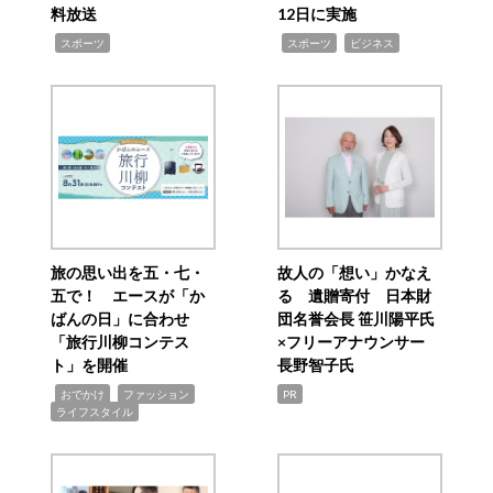
料放送
12日に実施
,
,
,
スポーツ
スポーツ
ビジネス
旅の思い出を五・七・
故人の「想い」かなえ
五で！ エースが「か
る 遺贈寄付 日本財
ばんの日」に合わせ
団名誉会長 笹川陽平氏
「旅行川柳コンテス
×フリーアナウンサー
ト」を開催
長野智子氏
,
,
,
おでかけ
ファッション
PR
ライフスタイル