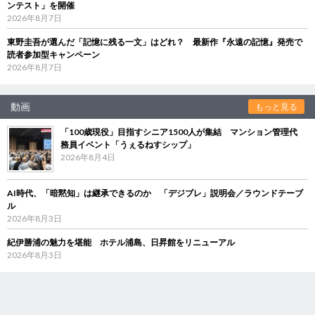
ンテスト」を開催
2026年8月7日
東野圭吾が選んだ「記憶に残る一文」はどれ？ 最新作『永遠の記憶』発売で
読者参加型キャンペーン
2026年8月7日
動画
もっと見る
「100歳現役」目指すシニア1500人が集結 マンション管理代
務員イベント「うぇるねすシップ」
2026年8月4日
AI時代、「暗黙知」は継承できるのか 「デジブレ」説明会／ラウンドテーブ
ル
2026年8月3日
紀伊勝浦の魅力を堪能 ホテル浦島、日昇館をリニューアル
2026年8月3日