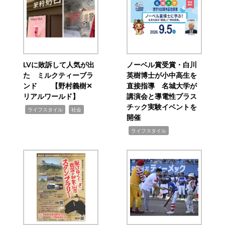
LVに敗訴して人気が出
ノーベル賞受賞・白川
た ミルクティーブラ
英樹博士が小中高生を
ンド 【野村義樹✕
直接指導 名城大学が
リアルワールド】
講演会と導電性プラス
チック実験イベントを
,
,
ライフスタイル
社会
開催
,
ライフスタイル