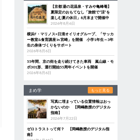
【京都 湯の花温泉・すみや亀峰菴】
夏限定のおもてなし「旅館で“涼”を
楽しむ夏の休日」8月末まで開催中
2026年8月6日
横浜F・マリノス×日清オイリオグループ、「サッカ
ー教室&食育講座 in 宮崎」を開催 小学1年生～3年
生の身体づくりをサポート
2026年8月6日
55年間、京の街を走り続けてきた車両 嵐山線・モ
ボ301形、運行開始55周年イベントを開催
2026年8月6日
まめ学
もっと見る
写真に埋まっている位置情報はおっ
かないのか 【岡嶋教授のデジタル
指南】
2026年7月22日
ゼロトラストって何？ 【岡嶋教授のデジタル指
南】