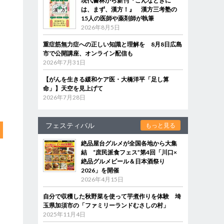
現代書林から新刊『こんなときに
は、まず、漢方！』 漢方三考塾の
15人の医師や薬剤師が執筆
2026年8月5日
重症筋無力症への正しい知識と理解を 8月8日広島
市で公開講座、オンライン配信も
2026年7月31日
【がんを生きる緩和ケア医・大橋洋平「足し算
命」】天空を見上げて
2026年7月28日
フェスティバル
もっと見る
絶品屋台グルメが全国各地から大集
結 “庶民派食フェス”第4回「川口×
絶品グルメビール＆日本酒祭り
2026」を開催
2026年4月15日
自分で収穫した秋野菜を使って芋煮作りを体験 埼
玉県加須市の「ファミリーランドむさしの村」
2025年11月4日