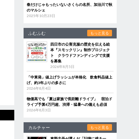
春だけじゃもったいないさくらの名所、加治川で秋
のマルシェ
2025年10月23日
ふむふむ
もっと見る
四日市の公害克服の歴史を伝える絵
本『スモックリン』制作プロジェク
ト クラウドファンディングで支援
を募集
2026年8月5日
「中東発」値上げラッシュが本格化 飲食料品値上
げ、約3年ぶりの多さに
2026年8月4日
物価高でも「夏は家族で長距離ドライブ」 宿泊ド
ライブ予算4万円超、渋滞・猛暑への備えも必須
2026年8月3日
カルチャー
もっと見る
東野圭吾が選んだ「記憶に残る一