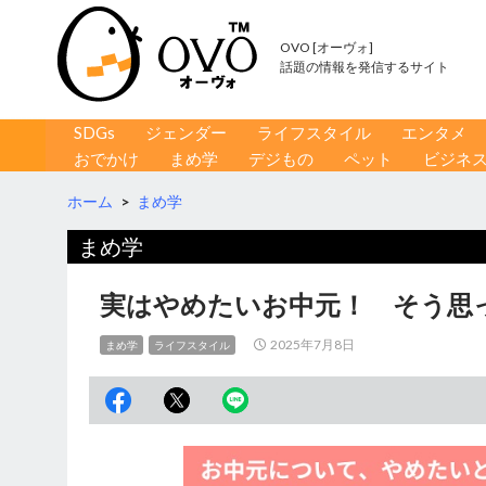
OVO [オーヴォ]
話題の情報を発信するサイト
コンテンツへ移動
検
SDGs
ジェンダー
ライフスタイル
エンタメ
索
おでかけ
まめ学
デジもの
ペット
ビジネ
ホーム
>
まめ学
まめ学
実はやめたいお中元！ そう思
2025年7月8日
まめ学
ライフスタイル