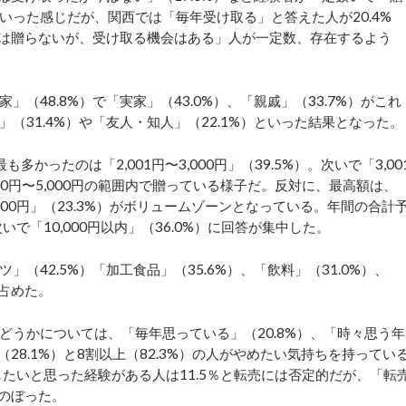
った感じだが、関西では「毎年受け取る」と答えた人が20.4%
では贈らないが、受け取る機会はある」人が一定数、存在するよう
48.8%）で「実家」（43.0%）、「親戚」（33.7%）がこれ
（31.4%）や「友人・知人」（22.1%）といった結果となった。
ったのは「2,001円〜3,000円」（39.5%）。次いで「3,00
,000円〜5,000円の範囲内で贈っている様子だ。反対に、最高額は、
円〜7,000円」（23.3%）がボリュームゾーンとなっている。年間の合計
、次いで「10,000円以内」（36.0%）に回答が集中した。
42.5%）「加工食品」（35.6%）、「飲料」（31.0%）、
を占めた。
うかについては、「毎年思っている」（20.8%）、「時々思う年
28.1%）と8割以上（82.3%）の人がやめたい気持ちを持ってい
したいと思った経験がある人は11.5％と転売には否定的だが、「転
にのぼった。