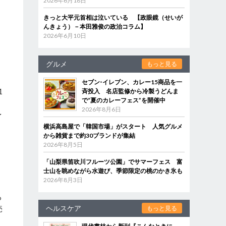
2026年6月18日
きっと大平元首相は泣いている 【政眼鏡（せいが
んきょう）－本田雅俊の政治コラム】
2026年6月10日
グルメ
もっと見る
セブン‐イレブン、カレー15商品を一
1
斉投入 名店監修から冷製うどんま
で“夏のカレーフェス”を開催中
2026年8月6日
予
横浜高島屋で「韓国市場」がスタート 人気グルメ
から雑貨まで約30ブランドが集結
2026年8月5日
「山梨県笛吹川フルーツ公園」でサマーフェス 富
士山を眺めながら水遊び、季節限定の桃のかき氷も
2026年8月3日
る
ヘルスケア
売
もっと見る