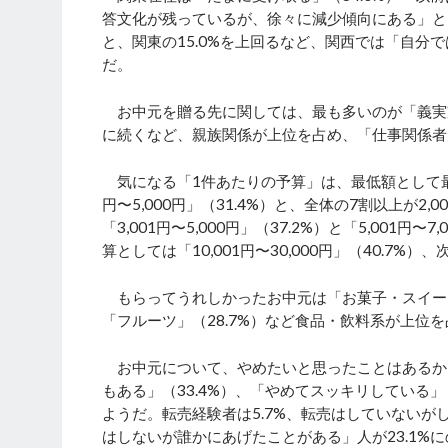
答文化が残っているが、徐々に減少傾向にある」とい
と、関東の15.0%を上回るなど、関西では「自分
だ。
お中元を贈る先に関しては、最も多いのが「義実家」（
に続くなど、親族関係が上位を占め、「仕事関係者」
気になる「1件あたりの予算」は、最低額として最も多か
円〜5,000円」（31.4%）と、全体の7割以上が2
「3,001円〜5,000円」（37.2%）と「5,001
算としては「10,001円〜30,000円」（40.7%）
もらってうれしかったお中元は「お菓子・スイーツ」（
「フルーツ」（28.7%）など食品・飲料系が上位
お中元について、やめたいと思ったことはあるかど
もある」（33.4%）、「やめてスッキリしている」（
ようだ。転売経験者は5.7%、転売はしていないが
はしないが誰かにあげたことがある」人が23.1%