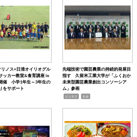
マリノス×日清オイリオグル
先端技術で園芸農業の持続的発展目
サッカー教室&食育講座 in
指す 久留米工業大学が「ふくおか
開催 小学1年生～3年生の
未来型園芸農業創出コンソーシア
りをサポート
ム」参画
,
,
ビジネス
社会