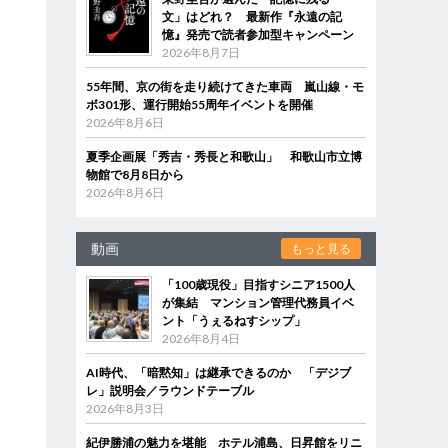
文」はどれ？ 最新作『永遠の記
憶』発売で読者参加型キャンペーン
2026年8月7日
55年間、京の街を走り続けてきた車両 嵐山線・モ
ボ301形、運行開始55周年イベントを開催
2026年8月6日
夏季企画展「秀吉・秀長と和歌山」 和歌山市立博
物館で8月8日から
2026年8月6日
動画
もっと見る
「100歳現役」目指すシニア1500人
が集結 マンション管理代務員イベ
ント「うぇるねすシップ」
2026年8月4日
AI時代、「暗黙知」は継承できるのか 「デジブ
レ」説明会／ラウンドテーブル
2026年8月3日
紀伊勝浦の魅力を堪能 ホテル浦島、日昇館をリニ