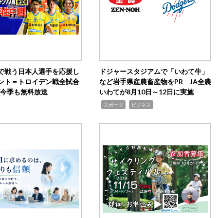
で戦う日本人選手を応援し
ドジャースタジアムで「いわて牛」
ント＝トロイデン戦全試合
など岩手県産農畜産物をPR JA全農
0が今季も無料放送
いわてが8月10日～12日に実施
,
,
スポーツ
ビジネス