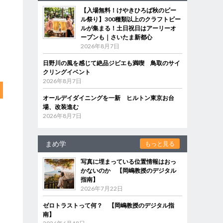
【入場無料！けやきひろば秋のビー
ル祭り】300種類以上のクラフトビー
ルが集まる！土日祝日はアーリーオ
ープンも｜さいたま新都心
2026年8月7日
日野川の風を感じて絶品ジビエも満喫 鳥取のサイ
クリングイベント
2026年8月7日
オールデイダイニングを一新 ヒルトン東京お台
場、改装進む
2026年8月7日
まめ学
もっと見る
写真に埋まっている位置情報はおっ
かないのか 【岡嶋教授のデジタル
指南】
2026年7月22日
ゼロトラストって何？ 【岡嶋教授のデジタル指
南】