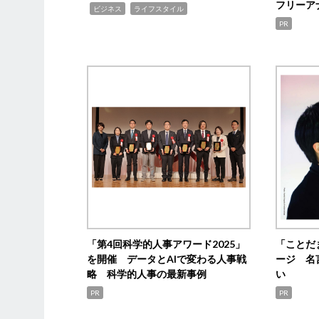
フリーア
,
,
ビジネス
ライフスタイル
PR
「第4回科学的人事アワード2025」
「ことだ
を開催 データとAIで変わる人事戦
ージ 名
略 科学的人事の最新事例
い
PR
PR