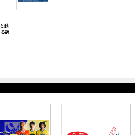
と触
する調