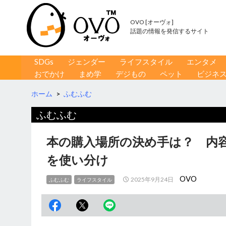
OVO [オーヴォ]
話題の情報を発信するサイト
コンテンツへ移動
検
SDGs
ジェンダー
ライフスタイル
エンタメ
索
おでかけ
まめ学
デジもの
ペット
ビジネ
ホーム
>
ふむふむ
ふむふむ
本の購入場所の決め手は？ 内
を使い分け
OVO
2025年9月24日
ふむふむ
ライフスタイル