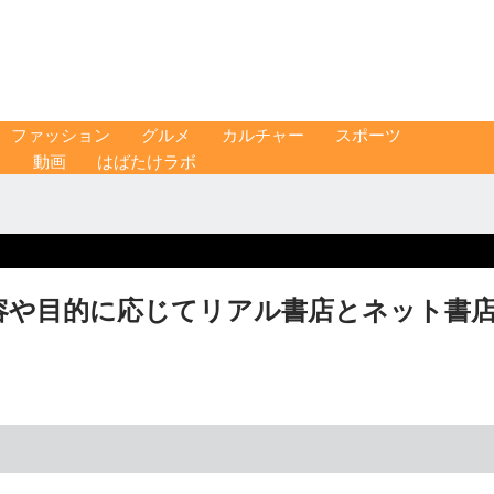
ファッション
グルメ
カルチャー
スポーツ
ス
動画
はばたけラボ
容や目的に応じてリアル書店とネット書