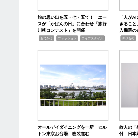
旅の思い出を五・七・五で！ エー
「人がA
スが「かばんの日」に合わせ「旅行
きること
川柳コンテスト」を開催
入機関の
,
,
,
,
,
おでかけ
ファッション
ライフスタイル
デジもの
オールデイダイニングを一新 ヒル
故人の「
トン東京お台場、改装進む
付 日本