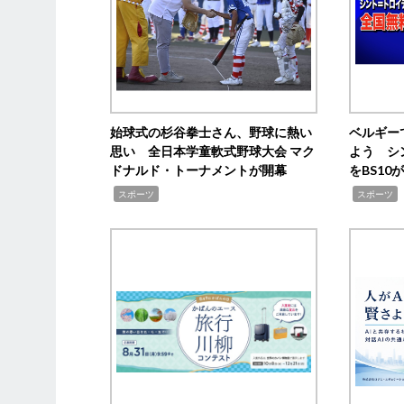
始球式の杉谷拳士さん、野球に熱い
ベルギー
思い 全日本学童軟式野球大会 マク
よう シ
ドナルド・トーナメントが開幕
をBS1
,
,
スポーツ
スポーツ