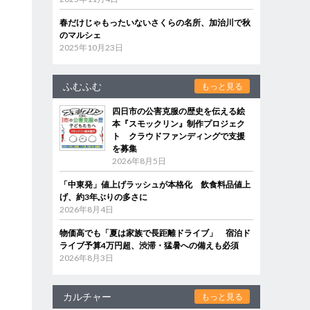
春だけじゃもったいないさくらの名所、加治川で秋
のマルシェ
2025年10月23日
ふむふむ
もっと見る
四日市の公害克服の歴史を伝える絵
本『スモックリン』制作プロジェク
ト クラウドファンディングで支援
を募集
2026年8月5日
「中東発」値上げラッシュが本格化 飲食料品値上
げ、約3年ぶりの多さに
2026年8月4日
物価高でも「夏は家族で長距離ドライブ」 宿泊ド
ライブ予算4万円超、渋滞・猛暑への備えも必須
2026年8月3日
カルチャー
もっと見る