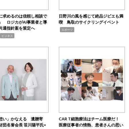
Iに求めるのは信頼し相談で
日野川の風を感じて絶品ジビエも満
」 ロジカがAI事業者と導
喫 鳥取のサイクリングイベント
共通指針案を策定へ
,
スポーツ
ビジネス
想い」かなえる 遺贈寄
CAR T細胞療法はチーム医療だ！
財団名誉会長 笹川陽平氏×
医療従事者の情熱、患者さんの思い