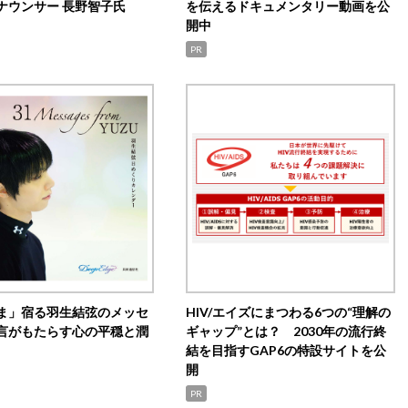
ナウンサー 長野智子氏
を伝えるドキュメンタリー動画を公
開中
PR
ま」宿る羽生結弦のメッセ
HIV/エイズにまつわる6つの“理解の
言がもたらす心の平穏と潤
ギャップ”とは？ 2030年の流行終
結を目指すGAP6の特設サイトを公
開
PR