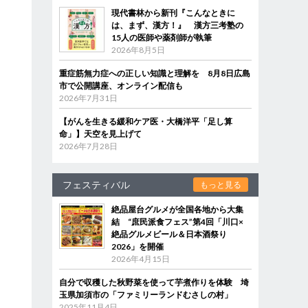
現代書林から新刊『こんなときに
は、まず、漢方！』 漢方三考塾の
15人の医師や薬剤師が執筆
2026年8月5日
重症筋無力症への正しい知識と理解を 8月8日広島
市で公開講座、オンライン配信も
2026年7月31日
【がんを生きる緩和ケア医・大橋洋平「足し算
命」】天空を見上げて
2026年7月28日
フェスティバル
もっと見る
絶品屋台グルメが全国各地から大集
結 “庶民派食フェス”第4回「川口×
絶品グルメビール＆日本酒祭り
2026」を開催
2026年4月15日
自分で収穫した秋野菜を使って芋煮作りを体験 埼
玉県加須市の「ファミリーランドむさしの村」
2025年11月4日