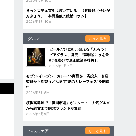
2026年6月18日
きっと大平元首相は泣いている 【政眼鏡（せいが
んきょう）－本田雅俊の政治コラム】
2026年6月10日
グルメ
もっと見る
ビールだけ飲むと倒れる「ふらつく
ビアグラス」発売 “強制的に水を飲
む”仕掛けで適正飲酒を後押し
2026年8月7日
セブン‐イレブン、カレー15商品を一斉投入 名店
監修から冷製うどんまで“夏のカレーフェス”を開催
中
2026年8月6日
横浜高島屋で「韓国市場」がスタート 人気グルメ
から雑貨まで約30ブランドが集結
2026年8月5日
ヘルスケア
もっと見る