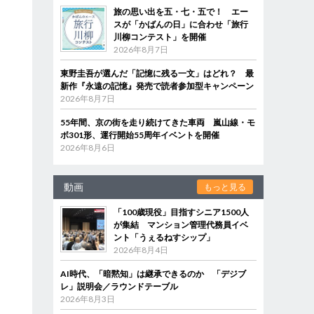
旅の思い出を五・七・五で！ エー
スが「かばんの日」に合わせ「旅行
川柳コンテスト」を開催
2026年8月7日
東野圭吾が選んだ「記憶に残る一文」はどれ？ 最
新作『永遠の記憶』発売で読者参加型キャンペーン
2026年8月7日
55年間、京の街を走り続けてきた車両 嵐山線・モ
ボ301形、運行開始55周年イベントを開催
2026年8月6日
動画
もっと見る
「100歳現役」目指すシニア1500人
が集結 マンション管理代務員イベ
ント「うぇるねすシップ」
2026年8月4日
AI時代、「暗黙知」は継承できるのか 「デジブ
レ」説明会／ラウンドテーブル
2026年8月3日