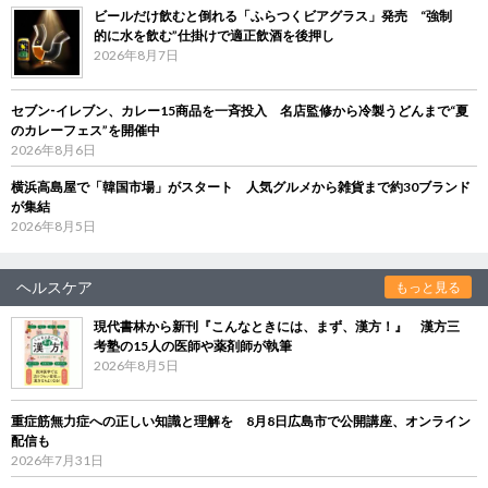
ビールだけ飲むと倒れる「ふらつくビアグラス」発売 “強制
的に水を飲む”仕掛けで適正飲酒を後押し
2026年8月7日
セブン‐イレブン、カレー15商品を一斉投入 名店監修から冷製うどんまで“夏
のカレーフェス”を開催中
2026年8月6日
横浜高島屋で「韓国市場」がスタート 人気グルメから雑貨まで約30ブランド
が集結
2026年8月5日
ヘルスケア
もっと見る
現代書林から新刊『こんなときには、まず、漢方！』 漢方三
考塾の15人の医師や薬剤師が執筆
2026年8月5日
重症筋無力症への正しい知識と理解を 8月8日広島市で公開講座、オンライン
配信も
2026年7月31日