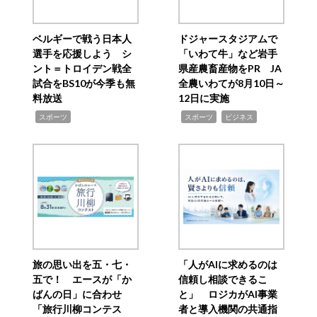
ベルギーで戦う日本人
ドジャースタジアムで
選手を応援しよう シ
「いわて牛」など岩手
ント＝トロイデン戦全
県産農畜産物をPR JA
試合をBS10が今季も無
全農いわてが8月10日～
料放送
12日に実施
,
,
,
スポーツ
スポーツ
ビジネス
旅の思い出を五・七・
「人がAIに求めるのは
五で！ エースが「か
信頼し相談できるこ
ばんの日」に合わせ
と」 ロジカがAI事業
「旅行川柳コンテス
者と導入機関の共通指