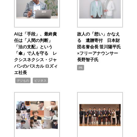
AIは「手段」、最終責
故人の「想い」かなえ
任は「人間の判断」
る 遺贈寄付 日本財
「法の支配」という
団名誉会長 笹川陽平氏
「傘」で人を守る レ
×フリーアナウンサー
クシスネクシス・ジャ
長野智子氏
パンのパスカル ロズィ
PR
エ社長
,
,
デジもの
ビジネス