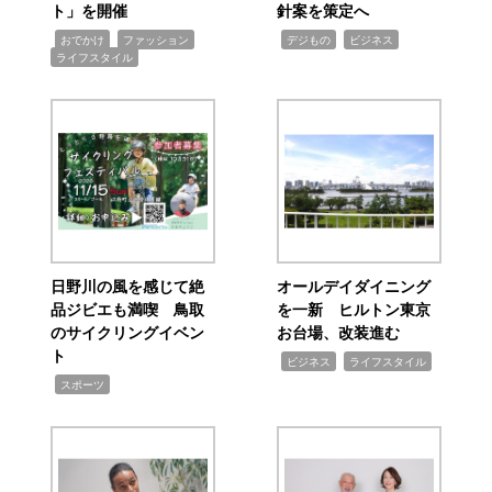
ト」を開催
針案を策定へ
,
,
,
,
,
おでかけ
ファッション
デジもの
ビジネス
ライフスタイル
日野川の風を感じて絶
オールデイダイニング
品ジビエも満喫 鳥取
を一新 ヒルトン東京
のサイクリングイベン
お台場、改装進む
ト
,
,
ビジネス
ライフスタイル
,
スポーツ