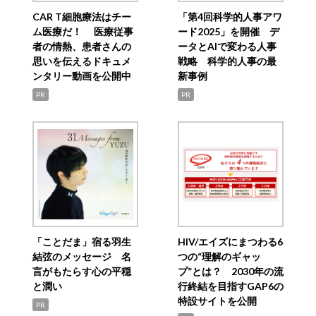
CAR T細胞療法はチー
「第4回科学的人事アワ
ム医療だ！ 医療従事
ード2025」を開催 デ
者の情熱、患者さんの
ータとAIで変わる人事
思いを伝えるドキュメ
戦略 科学的人事の最
ンタリー動画を公開中
新事例
PR
PR
「ことだま」宿る羽生
HIV/エイズにまつわる6
結弦のメッセージ 名
つの“理解のギャッ
言がもたらす心の平穏
プ”とは？ 2030年の流
と潤い
行終結を目指すGAP6の
特設サイトを公開
PR