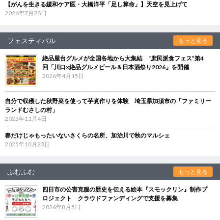
【がんを生きる緩和ケア医・大橋洋平「足し算命」】天空を見上げて
2026年7月28日
フェスティバル
もっと見る
絶品屋台グルメが全国各地から大集結 “庶民派食フェス”第4
回「川口×絶品グルメビール＆日本酒祭り2026」を開催
2026年4月15日
自分で収穫した秋野菜を使って芋煮作りを体験 埼玉県加須市の「ファミリー
ランドむさしの村」
2025年11月4日
春だけじゃもったいないさくらの名所、加治川で秋のマルシェ
2025年10月23日
ふむふむ
もっと見る
四日市の公害克服の歴史を伝える絵本『スモックリン』制作プ
ロジェクト クラウドファンディングで支援を募集
2026年8月5日