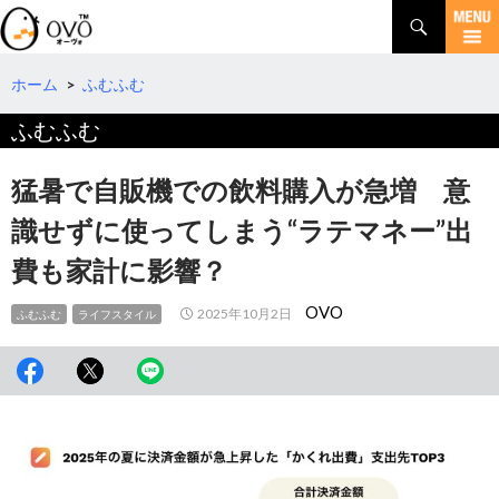
検
索
コ
ン
テ
ホーム
>
ふむふむ
ン
ふむふむ
ツ
へ
移
猛暑で自販機での飲料購入が急増 意
動
識せずに使ってしまう“ラテマネー”出
費も家計に影響？
OVO
2025年10月2日
ふむふむ
ライフスタイル