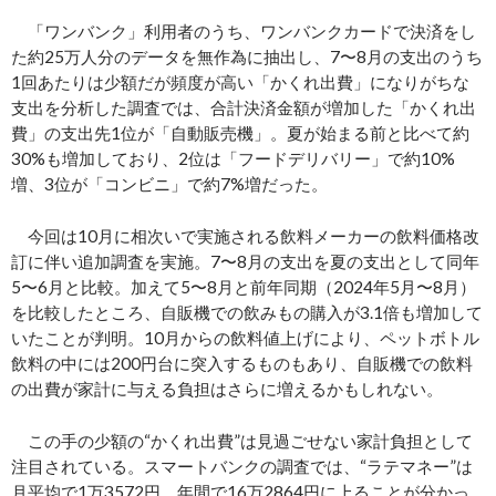
「ワンバンク」利用者のうち、ワンバンクカードで決済をし
た約25万人分のデータを無作為に抽出し、7〜8月の支出のうち
1回あたりは少額だが頻度が高い「かくれ出費」になりがちな
支出を分析した調査では、合計決済金額が増加した「かくれ出
費」の支出先1位が「自動販売機」。夏が始まる前と比べて約
30%も増加しており、2位は「フードデリバリー」で約10%
増、3位が「コンビニ」で約7%増だった。
今回は10月に相次いで実施される飲料メーカーの飲料価格改
訂に伴い追加調査を実施。7〜8月の支出を夏の支出として同年
5〜6月と比較。加えて5〜8月と前年同期（2024年5月〜8月）
を比較したところ、自販機での飲みもの購入が3.1倍も増加して
いたことが判明。10月からの飲料値上げにより、ペットボトル
飲料の中には200円台に突入するものもあり、自販機での飲料
の出費が家計に与える負担はさらに増えるかもしれない。
この手の少額の“かくれ出費”は見過ごせない家計負担として
注目されている。スマートバンクの調査では、“ラテマネー”は
月平均で1万3572円、年間で16万2864円に上ることが分かっ