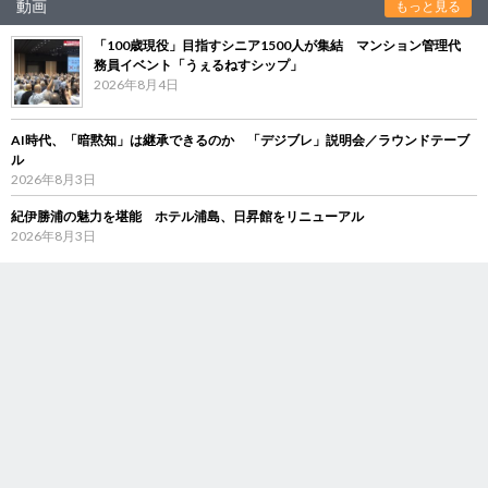
動画
もっと見る
「100歳現役」目指すシニア1500人が集結 マンション管理代
務員イベント「うぇるねすシップ」
2026年8月4日
AI時代、「暗黙知」は継承できるのか 「デジブレ」説明会／ラウンドテーブ
ル
2026年8月3日
紀伊勝浦の魅力を堪能 ホテル浦島、日昇館をリニューアル
2026年8月3日