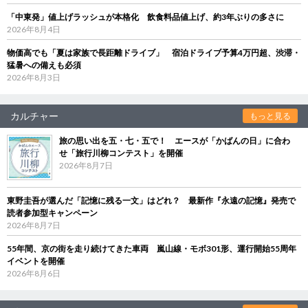
「中東発」値上げラッシュが本格化 飲食料品値上げ、約3年ぶりの多さに
2026年8月4日
物価高でも「夏は家族で長距離ドライブ」 宿泊ドライブ予算4万円超、渋滞・
猛暑への備えも必須
2026年8月3日
カルチャー
もっと見る
旅の思い出を五・七・五で！ エースが「かばんの日」に合わ
せ「旅行川柳コンテスト」を開催
2026年8月7日
東野圭吾が選んだ「記憶に残る一文」はどれ？ 最新作『永遠の記憶』発売で
読者参加型キャンペーン
2026年8月7日
55年間、京の街を走り続けてきた車両 嵐山線・モボ301形、運行開始55周年
イベントを開催
2026年8月6日