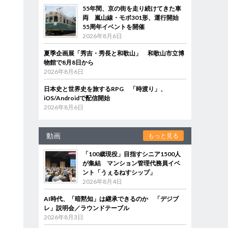
55年間、京の街を走り続けてきた車
両 嵐山線・モボ301形、運行開始
55周年イベントを開催
2026年8月6日
夏季企画展「秀吉・秀長と和歌山」 和歌山市立博
物館で8月8日から
2026年8月6日
日本史と世界史を旅するRPG 「時渡り」、
iOS/Androidで配信開始
2026年8月6日
動画
もっと見る
「100歳現役」目指すシニア1500人
が集結 マンション管理代務員イベ
ント「うぇるねすシップ」
2026年8月4日
AI時代、「暗黙知」は継承できるのか 「デジブ
レ」説明会／ラウンドテーブル
2026年8月3日