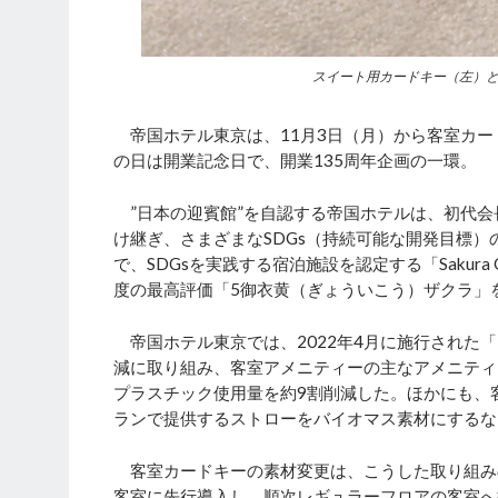
スイート用カードキー（左）
帝国ホテル東京は、11月3日（月）から客室カー
の日は開業記念日で、開業135周年企画の一環。
”日本の迎賓館”を自認する帝国ホテルは、初代会
け継ぎ、さまざまなSDGs（持続可能な開発目標
で、SDGsを実践する宿泊施設を認定する「Sakura Qu
度の最高評価「5御衣黄（ぎょういこう）ザクラ」
帝国ホテル東京では、2022年4月に施行された
減に取り組み、客室アメニティーの主なアメニティ
プラスチック使用量を約9割削減した。ほかにも、
ランで提供するストローをバイオマス素材にするな
客室カードキーの素材変更は、こうした取り組み
客室に先行導入し、順次レギュラーフロアの客室へ