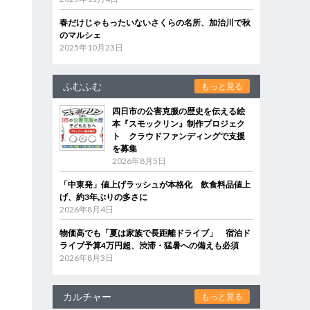
春だけじゃもったいないさくらの名所、加治川で秋
のマルシェ
2025年10月23日
ふむふむ
もっと見る
四日市の公害克服の歴史を伝える絵
本『スモックリン』制作プロジェク
ト クラウドファンディングで支援
を募集
2026年8月5日
「中東発」値上げラッシュが本格化 飲食料品値上
げ、約3年ぶりの多さに
2026年8月4日
物価高でも「夏は家族で長距離ドライブ」 宿泊ド
ライブ予算4万円超、渋滞・猛暑への備えも必須
2026年8月3日
カルチャー
もっと見る