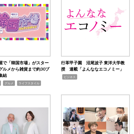
屋で「韓国市場」がスター
行革甲子園 沼尾波子 東洋大学教
グルメから雑貨まで約30ブ
授 連載「よんななエコノミー」
集結
,
ビジネス
,
,
グルメ
ライフスタイル