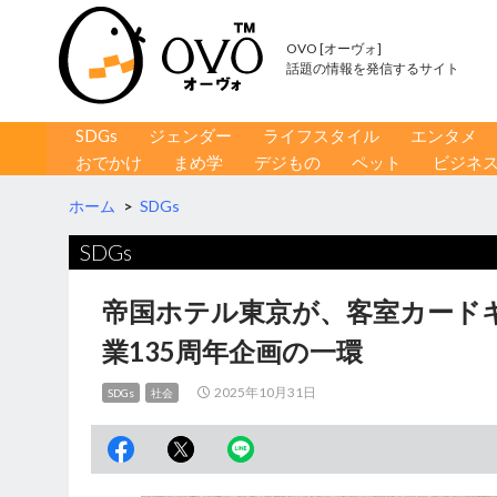
OVO [オーヴォ]
話題の情報を発信するサイト
コンテンツへ移動
検
SDGs
ジェンダー
ライフスタイル
エンタメ
索
おでかけ
まめ学
デジもの
ペット
ビジネ
ホーム
>
SDGs
SDGs
帝国ホテル東京が、客室カード
業135周年企画の一環
2025年10月31日
SDGs
社会