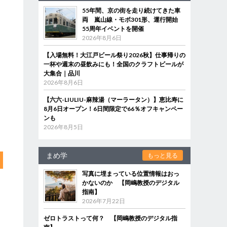
55年間、京の街を走り続けてきた車
両 嵐山線・モボ301形、運行開始
55周年イベントを開催
2026年8月6日
【入場無料！大江戸ビール祭り2026秋】仕事帰りの
一杯や週末の昼飲みにも！全国のクラフトビールが
大集合｜品川
2026年8月6日
【六六-LIULIU-麻辣湯（マーラータン）】恵比寿に
8月6日オープン！6日間限定で66％オフキャンペー
ンも
2026年8月5日
まめ学
もっと見る
写真に埋まっている位置情報はおっ
かないのか 【岡嶋教授のデジタル
指南】
2026年7月22日
ゼロトラストって何？ 【岡嶋教授のデジタル指