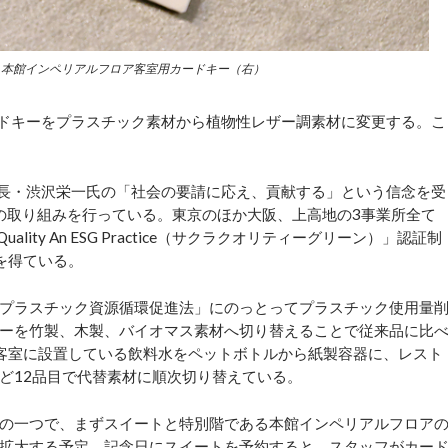
と本館インペリアルフロア客室用カードキー（右）
ドキーをプラスチック素材から植物性レザー調素材に変更する。こ
長・渋沢栄一氏の「社会の要請に応え、貢献する」という信念を受
）の取り組みを行っている。東京のほか大阪、上高地の3事業所全て
ality An ESG Practice（サクラクオリティーグリーン）」認証制
を得ている。
「プラスチック資源循環促進法」にのっとってプラスチック使用量
ーを竹製、木製、バイオマス素材へ切り替えることで従来品に比
客室に設置している飲料水をペットボトルから紙製容器に、レスト
ど12品目で代替素材に順次切り替えている。
の一つで、まずスイートと特別階である本館インペリアルフロア
拡大する予定。記念日にスイートを予約すると、スタッフがカー