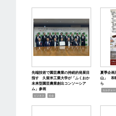
先端技術で園芸農業の持続的発展目
夏季企画
指す 久留米工業大学が「ふくおか
山」 和
未来型園芸農業創出コンソーシア
ら
ム」参画
,
カルチャー
,
,
ビジネス
社会