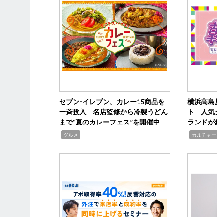
セブン‐イレブン、カレー15商品を
横浜高島
一斉投入 名店監修から冷製うどん
ト 人気
まで“夏のカレーフェス”を開催中
ランドが
,
,
グルメ
カルチャー