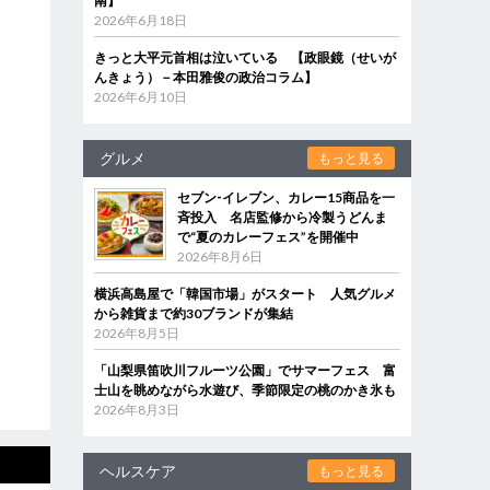
南】
2026年6月18日
きっと大平元首相は泣いている 【政眼鏡（せいが
んきょう）－本田雅俊の政治コラム】
2026年6月10日
グルメ
もっと見る
セブン‐イレブン、カレー15商品を一
斉投入 名店監修から冷製うどんま
で“夏のカレーフェス”を開催中
2026年8月6日
横浜高島屋で「韓国市場」がスタート 人気グルメ
から雑貨まで約30ブランドが集結
2026年8月5日
「山梨県笛吹川フルーツ公園」でサマーフェス 富
士山を眺めながら水遊び、季節限定の桃のかき氷も
2026年8月3日
ヘルスケア
もっと見る