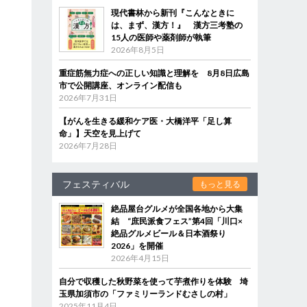
現代書林から新刊『こんなときに
は、まず、漢方！』 漢方三考塾の
15人の医師や薬剤師が執筆
2026年8月5日
重症筋無力症への正しい知識と理解を 8月8日広島
市で公開講座、オンライン配信も
2026年7月31日
【がんを生きる緩和ケア医・大橋洋平「足し算
命」】天空を見上げて
2026年7月28日
フェスティバル
もっと見る
絶品屋台グルメが全国各地から大集
結 “庶民派食フェス”第4回「川口×
絶品グルメビール＆日本酒祭り
2026」を開催
2026年4月15日
自分で収穫した秋野菜を使って芋煮作りを体験 埼
玉県加須市の「ファミリーランドむさしの村」
2025年11月4日