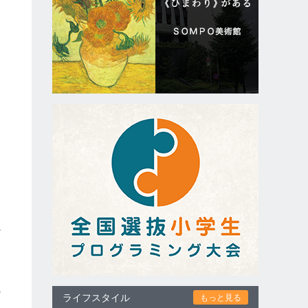
削
べ
の
ライフスタイル
もっと見る
ド