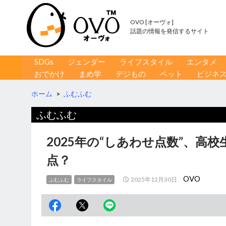
OVO [オーヴォ]
話題の情報を発信するサイト
コンテンツへ移動
検
SDGs
ジェンダー
ライフスタイル
エンタメ
索
おでかけ
まめ学
デジもの
ペット
ビジネ
ホーム
>
ふむふむ
ふむふむ
2025年の“しあわせ点数”、高
点？
OVO
2025年12月30日
ふむふむ
ライフスタイル