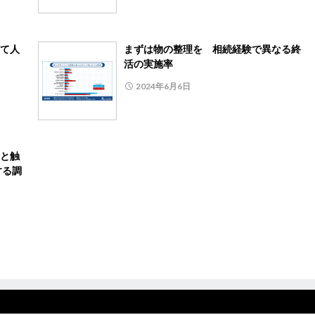
て人
まずは物の整理を 相続経験で異なる終
活の実施率
2024年6月6日
と触
する調