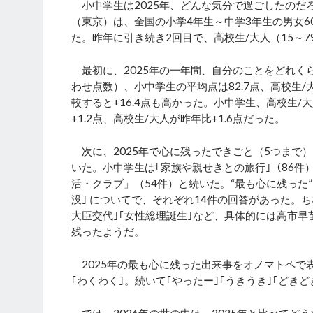
小中学生は2025年、どんな気分で過ごしたのだ
（東京）は、全国の小学4年生～中学3年生の男女60
た。昨年に引き続き2回目で、高校生/大人（15～
最初に、2025年の一年間、自分のことをどれくら
わせ点数）、小中学生の平均点は82.7点、高校生/
較すると+16.4点も高かった。小中学生、高校生
+1.2点、高校生/大人が昨年比+1.6点だった。
次に、2025年で心に残ったできごと（5つまで
いた。小中学生は｢家族や親せきとの旅行｣（86件
活・クラブ」（54件）と続いた。“最も心に残った
没｣ についてで、それぞれ14件の回答があった。
大臣交代｣｢女性総理誕生｣など、具体的には高市
残ったようだ。
2025年の最も心に残った出来事をオノマトペで
｢わくわく｣。続いて｢やったー｣｢うきうき｣｢どき