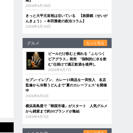
南】
2026年6月18日
きっと大平元首相は泣いている 【政眼鏡（せいが
んきょう）－本田雅俊の政治コラム】
2026年6月10日
グルメ
もっと見る
ビールだけ飲むと倒れる「ふらつく
ビアグラス」発売 “強制的に水を飲
む”仕掛けで適正飲酒を後押し
2026年8月7日
セブン‐イレブン、カレー15商品を一斉投入 名店
監修から冷製うどんまで“夏のカレーフェス”を開催
中
2026年8月6日
横浜高島屋で「韓国市場」がスタート 人気グルメ
から雑貨まで約30ブランドが集結
2026年8月5日