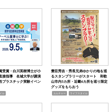
賞受賞・白川英樹博士が小
豊臣秀吉・秀長兄弟ゆかりの地を巡
直接指導 名城大学が講演
るスタンプラリーがスタート 和歌
性プラスチック実験イベン
山市内5カ所・近畿6カ所を巡り限定
グッズをもらおう
,
,
イル
カルチャー
ライフスタイル