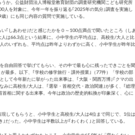
ろうか。公益財団法人博報堂教育財団の調査研究機関こども研究所
0人を対象に、今年一年を振り返る｢2025年の気分｣調査を実施し
79歳）にも同じ内容の質問で実施している。
い｢しあわせ｣だと感じたかを０～100点満点で聞いたところ（し
大人は66.3点という結果に。小中学生の平均点は、高校生/大人と比
/大人のいずれも、平均点は昨年よりわずかに高く、小中学生が昨年
）を自由回答で挙げてもらい、その中で最も心に残ったできごとを
）が最多。以下、｢学校の修学旅行・課外授業｣（77件）「学校の部
”として今年新たに挙がった出来事は、｢大阪・関西万博｣｢クマの出
ちなみに高校生/大人は、｢選挙・首相交代・政治関連｣が多く、｢総理
早苗首相に関する出来事。今年は政治の歴史的転換が印象深く、心に
表現してもらうと、小中学生と高校生/大人は4位まで同じで、1位
どき｣だった。小中学生は半数以上が｢わくわく｣と回答している。