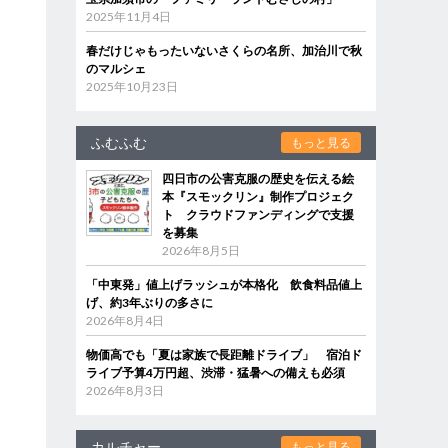
2025年11月4日
春だけじゃもったいないさくらの名所、加治川で秋
のマルシェ
2025年10月23日
ふむふむ
もっと見る
四日市の公害克服の歴史を伝える絵
本『スモックリン』制作プロジェク
ト クラウドファンディングで支援
を募集
2026年8月5日
「中東発」値上げラッシュが本格化 飲食料品値上
げ、約3年ぶりの多さに
2026年8月4日
物価高でも「夏は家族で長距離ドライブ」 宿泊ド
ライブ予算4万円超、渋滞・猛暑への備えも必須
2026年8月3日
カルチャー
もっと見る