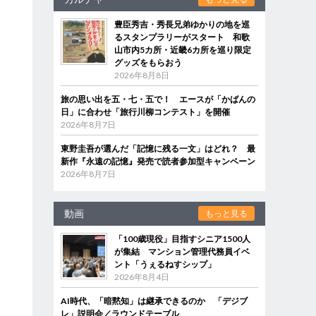
豊臣秀吉・秀長兄弟ゆかりの地を巡
るスタンプラリーがスタート 和歌
山市内5カ所・近畿6カ所を巡り限定
グッズをもらおう
2026年8月8日
旅の思い出を五・七・五で！ エースが「かばんの
日」に合わせ「旅行川柳コンテスト」を開催
2026年8月7日
東野圭吾が選んだ「記憶に残る一文」はどれ？ 最
新作『永遠の記憶』発売で読者参加型キャンペーン
2026年8月7日
動画
もっと見る
「100歳現役」目指すシニア1500人
が集結 マンション管理代務員イベ
ント「うぇるねすシップ」
2026年8月4日
AI時代、「暗黙知」は継承できるのか 「デジブ
レ」説明会／ラウンドテーブル