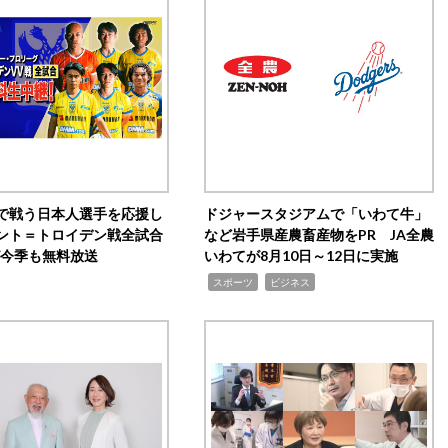
で戦う日本人選手を応援し
ドジャースタジアムで「いわて牛」
ント＝トロイデン戦全試合
など岩手県産農畜産物をPR JA全農
0が今季も無料放送
いわてが8月10日～12日に実施
,
,
スポーツ
ビジネス