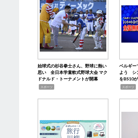
始球式の杉谷拳士さん、野球に熱い
ベルギー
思い 全日本学童軟式野球大会 マク
よう シ
ドナルド・トーナメントが開幕
をBS1
,
,
スポーツ
スポーツ