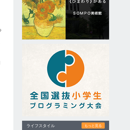
あ
比
聞
は
ライフスタイル
もっと見る