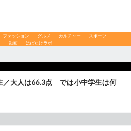
ファッション
グルメ
カルチャー
スポーツ
ス
動画
はばたけラボ
校生／大人は66.3点 では小中学生は何