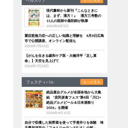
ヘルスケア
もっと見る
現代書林から新刊『こんなときに
は、まず、漢方！』 漢方三考塾の
15人の医師や薬剤師が執筆
2026年8月5日
重症筋無力症への正しい知識と理解を 8月8日広島
市で公開講座、オンライン配信も
2026年7月31日
【がんを生きる緩和ケア医・大橋洋平「足し算
命」】天空を見上げて
2026年7月28日
フェスティバル
もっと見る
絶品屋台グルメが全国各地から大集
結 “庶民派食フェス”第4回「川口×
絶品グルメビール＆日本酒祭り
2026」を開催
2026年4月15日
自分で収穫した秋野菜を使って芋煮作りを体験 埼
玉県加須市の「ファミリーランドむさしの村」