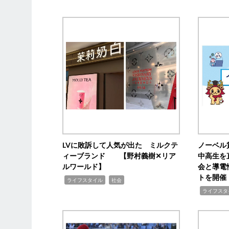
LVに敗訴して人気が出た ミルクテ
ノーベル
ィーブランド 【野村義樹✕リア
中高生を
ルワールド】
会と導電
トを開催
,
,
ライフスタイル
社会
,
ライフスタ