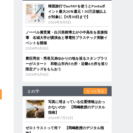
韓国旅行でau PAYを使うとPontaポ
イント最大20％還元！30万店舗以上
が対象に【9月30日まで】
2026年8月8日
ノーベル賞受賞・白川英樹博士が小中高生を直接指
導 名城大学が講演会と導電性プラスチック実験イ
ベントを開催
2026年8月8日
豊臣秀吉・秀長兄弟ゆかりの地を巡るスタンプラリ
ーがスタート 和歌山市内5カ所・近畿6カ所を巡り
限定グッズをもらおう
2026年8月8日
まめ学
もっと見る
写真に埋まっている位置情報はおっ
かないのか 【岡嶋教授のデジタル
指南】
2026年7月22日
ゼロトラストって何？ 【岡嶋教授のデジタル指