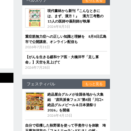
ヘルスケア
もっと見る
現代書林から新刊『こんなときに
は、まず、漢方！』 漢方三考塾の
15人の医師や薬剤師が執筆
2026年8月5日
重症筋無力症への正しい知識と理解を 8月8日広島
市で公開講座、オンライン配信も
2026年7月31日
【がんを生きる緩和ケア医・大橋洋平「足し算
命」】天空を見上げて
2026年7月28日
フェスティバル
もっと見る
絶品屋台グルメが全国各地から大集
結 “庶民派食フェス”第4回「川口×
絶品グルメビール＆日本酒祭り
2026」を開催
2026年4月15日
自分で収穫した秋野菜を使って芋煮作りを体験 埼
玉県加須市の「ファミリーランドむさしの村」