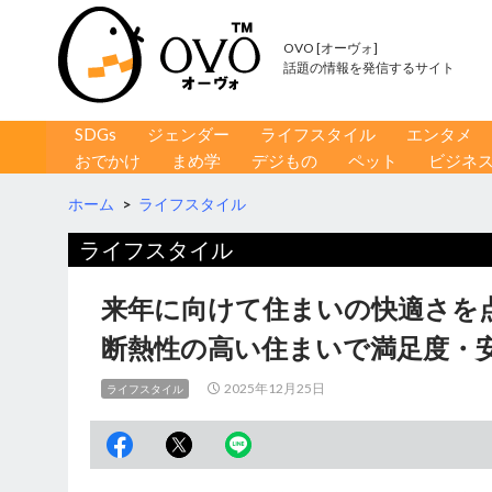
OVO [オーヴォ]
話題の情報を発信するサイト
コンテンツへ移動
検
SDGs
ジェンダー
ライフスタイル
エンタメ
索
おでかけ
まめ学
デジもの
ペット
ビジネ
ホーム
>
ライフスタイル
ライフスタイル
来年に向けて住まいの快適さを
断熱性の高い住まいで満足度・
2025年12月25日
ライフスタイル