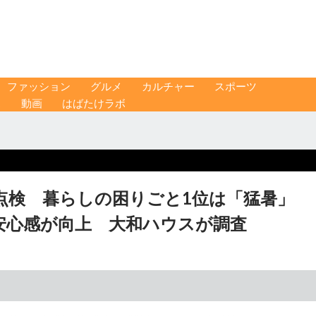
ファッション
グルメ
カルチャー
スポーツ
ス
動画
はばたけラボ
点検 暮らしの困りごと1位は「猛暑」
安心感が向上 大和ハウスが調査