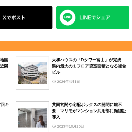
地開
大和ハウスの「Dタワー富山」が完成
近隣
県内最大の１フロア貸室面積となる複合
ビル
2024年4月1日
7回キ
共同玄関や宅配ボックスの開閉に鍵不
要 マリモがマンション共用部に顔認証
導入
2023年10月20日