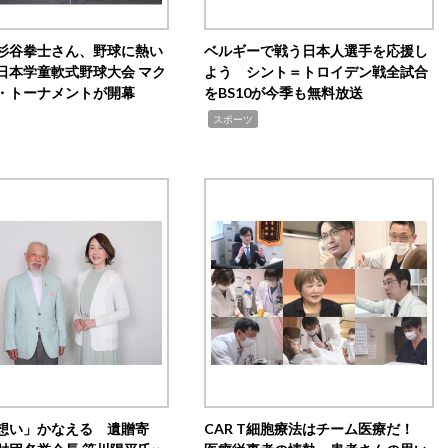
杉谷拳士さん、野球に熱い
ベルギーで戦う日本人選手を応援し
日本学童軟式野球大会 マク
よう シント＝トロイデン戦全試合
・トーナメントが開幕
をBS10が今季も無料放送
,
スポーツ
想い」かなえる 遺贈寄
CAR T細胞療法はチーム医療だ！