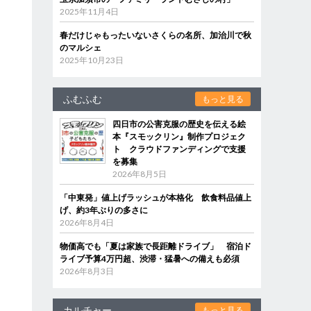
2025年11月4日
春だけじゃもったいないさくらの名所、加治川で秋
のマルシェ
2025年10月23日
ふむふむ
もっと見る
四日市の公害克服の歴史を伝える絵
本『スモックリン』制作プロジェク
ト クラウドファンディングで支援
を募集
2026年8月5日
「中東発」値上げラッシュが本格化 飲食料品値上
げ、約3年ぶりの多さに
2026年8月4日
物価高でも「夏は家族で長距離ドライブ」 宿泊ド
ライブ予算4万円超、渋滞・猛暑への備えも必須
2026年8月3日
カルチャー
もっと見る