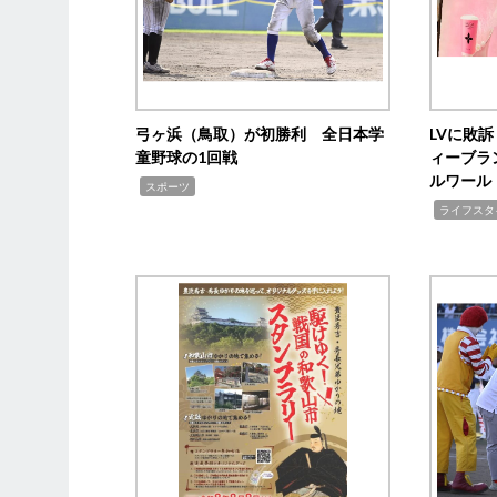
弓ヶ浜（鳥取）が初勝利 全日本学
LVに敗
童野球の1回戦
ィーブラ
ルワール
,
スポーツ
,
ライフスタ