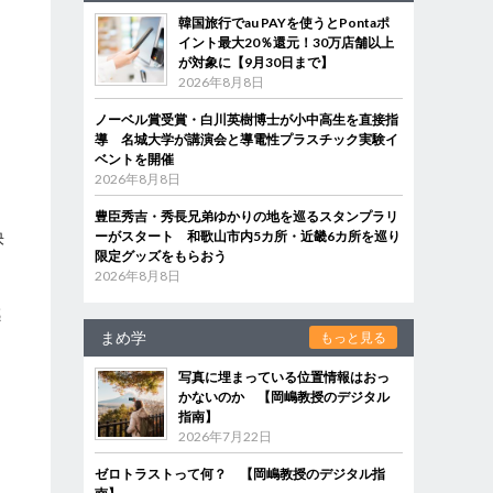
韓国旅行でau PAYを使うとPontaポ
イント最大20％還元！30万店舗以上
が対象に【9月30日まで】
2026年8月8日
ノーベル賞受賞・白川英樹博士が小中高生を直接指
導 名城大学が講演会と導電性プラスチック実験イ
ベントを開催
2026年8月8日
豊臣秀吉・秀長兄弟ゆかりの地を巡るスタンプラリ
快
ーがスタート 和歌山市内5カ所・近畿6カ所を巡り
限定グッズをもらおう
2026年8月8日
感
まめ学
もっと見る
写真に埋まっている位置情報はおっ
かないのか 【岡嶋教授のデジタル
指南】
2026年7月22日
ゼロトラストって何？ 【岡嶋教授のデジタル指