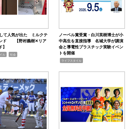
訴して人気が出た ミルクテ
ノーベル賞受賞・白川英樹博士が小
ンド 【野村義樹✕リア
中高生を直接指導 名城大学が講演
ド】
会と導電性プラスチック実験イベン
トを開催
,
イル
社会
,
ライフスタイル