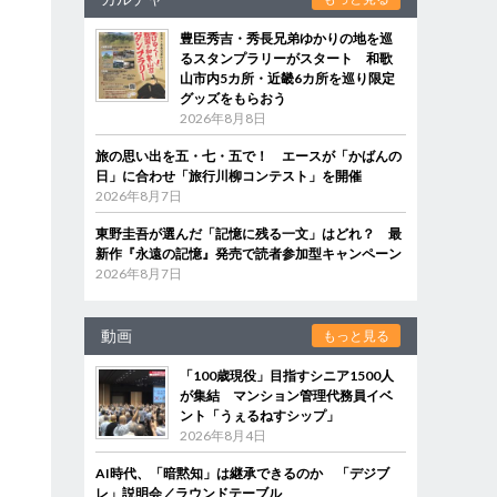
豊臣秀吉・秀長兄弟ゆかりの地を巡
るスタンプラリーがスタート 和歌
山市内5カ所・近畿6カ所を巡り限定
グッズをもらおう
2026年8月8日
旅の思い出を五・七・五で！ エースが「かばんの
日」に合わせ「旅行川柳コンテスト」を開催
2026年8月7日
東野圭吾が選んだ「記憶に残る一文」はどれ？ 最
新作『永遠の記憶』発売で読者参加型キャンペーン
2026年8月7日
動画
もっと見る
「100歳現役」目指すシニア1500人
が集結 マンション管理代務員イベ
ント「うぇるねすシップ」
2026年8月4日
AI時代、「暗黙知」は継承できるのか 「デジブ
レ」説明会／ラウンドテーブル