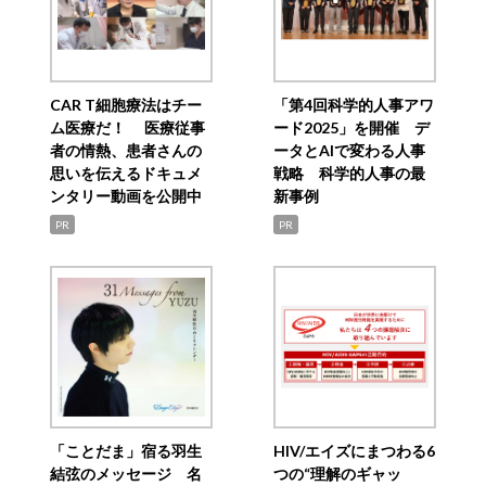
CAR T細胞療法はチー
「第4回科学的人事アワ
ム医療だ！ 医療従事
ード2025」を開催 デ
者の情熱、患者さんの
ータとAIで変わる人事
思いを伝えるドキュメ
戦略 科学的人事の最
ンタリー動画を公開中
新事例
PR
PR
「ことだま」宿る羽生
HIV/エイズにまつわる6
結弦のメッセージ 名
つの“理解のギャッ