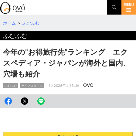
検
索
コ
ン
テ
ホーム
>
ふむふむ
ン
ふむふむ
ツ
へ
移
今年の“お得旅行先”ランキング エク
動
スペディア・ジャパンが海外と国内、
穴場も紹介
OVO
2026年1月31日
ふむふむ
ライフスタイル