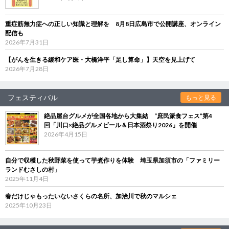
重症筋無力症への正しい知識と理解を 8月8日広島市で公開講座、オンライン
配信も
2026年7月31日
【がんを生きる緩和ケア医・大橋洋平「足し算命」】天空を見上げて
2026年7月28日
フェスティバル
もっと見る
絶品屋台グルメが全国各地から大集結 “庶民派食フェス”第4
回「川口×絶品グルメビール＆日本酒祭り2026」を開催
2026年4月15日
自分で収穫した秋野菜を使って芋煮作りを体験 埼玉県加須市の「ファミリー
ランドむさしの村」
2025年11月4日
春だけじゃもったいないさくらの名所、加治川で秋のマルシェ
2025年10月23日