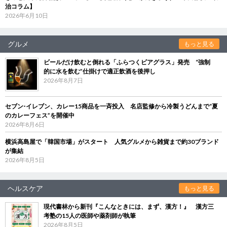
治コラム】
2026年6月10日
グルメ
もっと見る
ビールだけ飲むと倒れる「ふらつくビアグラス」発売 “強制
的に水を飲む”仕掛けで適正飲酒を後押し
2026年8月7日
セブン‐イレブン、カレー15商品を一斉投入 名店監修から冷製うどんまで“夏
のカレーフェス”を開催中
2026年8月6日
横浜高島屋で「韓国市場」がスタート 人気グルメから雑貨まで約30ブランド
が集結
2026年8月5日
ヘルスケア
もっと見る
現代書林から新刊『こんなときには、まず、漢方！』 漢方三
考塾の15人の医師や薬剤師が執筆
2026年8月5日