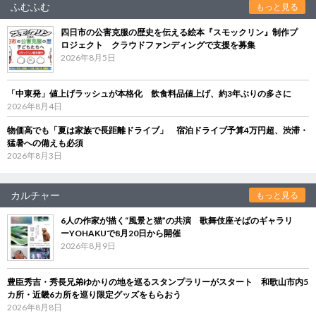
ふむふむ
もっと見る
四日市の公害克服の歴史を伝える絵本『スモックリン』制作プ
ロジェクト クラウドファンディングで支援を募集
2026年8月5日
「中東発」値上げラッシュが本格化 飲食料品値上げ、約3年ぶりの多さに
2026年8月4日
物価高でも「夏は家族で長距離ドライブ」 宿泊ドライブ予算4万円超、渋滞・
猛暑への備えも必須
2026年8月3日
カルチャー
もっと見る
6人の作家が描く“風景と猫”の共演 歌舞伎座そばのギャラリ
ーYOHAKUで8月20日から開催
2026年8月9日
豊臣秀吉・秀長兄弟ゆかりの地を巡るスタンプラリーがスタート 和歌山市内5
カ所・近畿6カ所を巡り限定グッズをもらおう
2026年8月8日