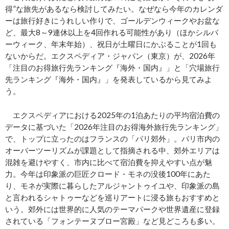
得”な旅先があるなら検討してみたい。なぜなら今年のカレンダ
ーは旅行好きにうれしい作りで、ゴールデンウィークやお盆な
ど、最大8～9連休以上を4回作れる可能性があり（ほかシルバ
ーウィーク、年末年始）、祝日が土曜日にかぶることが1回も
ないからだ。エクスペディア・ジャパン（東京）が、2026年
「注目のお得旅行先ランキング『海外・国内』」と「穴場旅行
先ランキング『海外・国内』」を発表しているから見てみよ
う。
エクスペディアにおける2025年の1泊あたりの平均宿泊費の
データに基づいた「2026年注目のお得海外旅行先ランキング」
で、トップに立ったのはフランスの「パリ郊外」。パリ市内の
オーバーツーリズムが課題として指摘される中、郊外エリアは
混雑を避けやすく、市内に比べて宿泊費を抑えやすい点が魅
力。今年は印象派の巨匠クロード・モネの没後100年にあた
り、モネが実際に暮らしたアルジャントゥイユや、印象派の島
と言われるシャトゥーなどを巡りアートに浸る旅もおすすめと
いう。郊外には世界的に人気のテーマパークや世界遺産に登録
されている「フォンテーヌブロー宮殿」など見どころも多い。