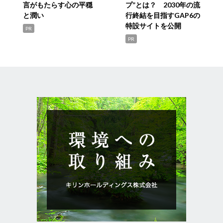
言がもたらす心の平穏
プ”とは？ 2030年の流
と潤い
行終結を目指すGAP6の
特設サイトを公開
PR
PR