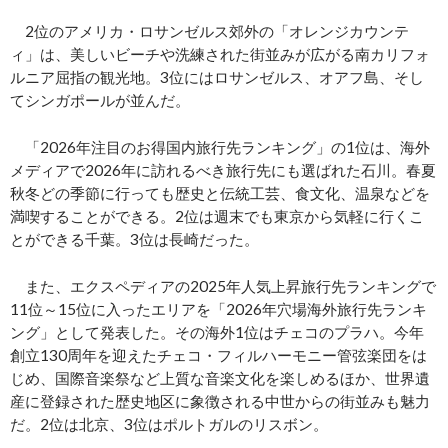
2位のアメリカ・ロサンゼルス郊外の「オレンジカウンテ
ィ」は、美しいビーチや洗練された街並みが広がる南カリフォ
ルニア屈指の観光地。3位にはロサンゼルス、オアフ島、そし
てシンガポールが並んだ。
「2026年注目のお得国内旅行先ランキング」の1位は、海外
メディアで2026年に訪れるべき旅行先にも選ばれた石川。春夏
秋冬どの季節に行っても歴史と伝統工芸、食文化、温泉などを
満喫することができる。2位は週末でも東京から気軽に行くこ
とができる千葉。3位は長崎だった。
また、エクスペディアの2025年人気上昇旅行先ランキングで
11位～15位に入ったエリアを「2026年穴場海外旅行先ランキ
ング」として発表した。その海外1位はチェコのプラハ。今年
創立130周年を迎えたチェコ・フィルハーモニー管弦楽団をは
じめ、国際音楽祭など上質な音楽文化を楽しめるほか、世界遺
産に登録された歴史地区に象徴される中世からの街並みも魅力
だ。2位は北京、3位はポルトガルのリスボン。