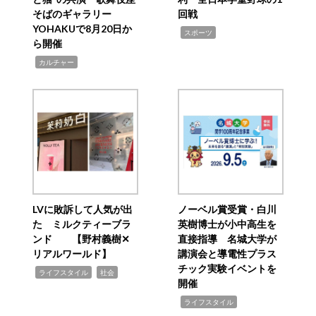
そばのギャラリー
回戦
YOHAKUで8月20日か
,
スポーツ
ら開催
,
カルチャー
LVに敗訴して人気が出
ノーベル賞受賞・白川
た ミルクティーブラ
英樹博士が小中高生を
ンド 【野村義樹✕
直接指導 名城大学が
リアルワールド】
講演会と導電性プラス
チック実験イベントを
,
,
ライフスタイル
社会
開催
,
ライフスタイル