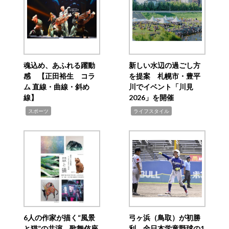
魂込め、あふれる躍動
新しい水辺の過ごし方
感 【正田裕生 コラ
を提案 札幌市・豊平
ム 直線・曲線・斜め
川でイベント「川見
線】
2026」を開催
,
,
スポーツ
ライフスタイル
6人の作家が描く“風景
弓ヶ浜（鳥取）が初勝
と猫”の共演 歌舞伎座
利 全日本学童野球の1