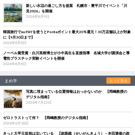
新しい水辺の過ごし方を提案 札幌市・豊平川でイベント「川
見2026」を開催
2026年8月9日
韓国旅行でau PAYを使うとPontaポイント最大20％還元！30万店舗以上が対象
に【9月30日まで】
2026年8月8日
ノーベル賞受賞・白川英樹博士が小中高生を直接指導 名城大学が講演会と導
電性プラスチック実験イベントを開催
2026年8月8日
まめ学
もっと見る
写真に埋まっている位置情報はおっかないのか 【岡嶋教授の
デジタル指南】
2026年7月22日
ゼロトラストって何？ 【岡嶋教授のデジタル指南】
2026年6月18日
きっと大平元首相は泣いている 【政眼鏡（せいがんきょう）－本田雅俊の政