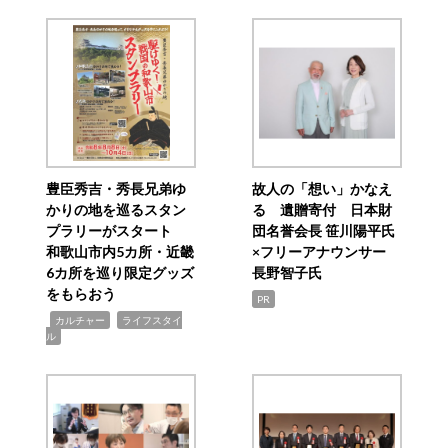
豊臣秀吉・秀長兄弟ゆ
故人の「想い」かなえ
かりの地を巡るスタン
る 遺贈寄付 日本財
プラリーがスタート
団名誉会長 笹川陽平氏
和歌山市内5カ所・近畿
×フリーアナウンサー
6カ所を巡り限定グッズ
長野智子氏
をもらおう
PR
,
,
カルチャー
ライフスタイ
ル