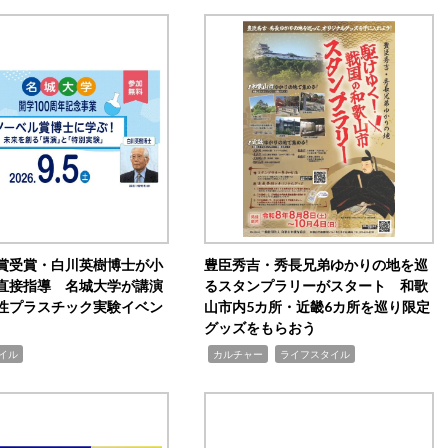
賞受賞・白川英樹博士が小
豊臣秀吉・秀長兄弟ゆかりの地を巡
直接指導 名城大学が講演
るスタンプラリーがスタート 和歌
性プラスチック実験イベン
山市内5カ所・近畿6カ所を巡り限定
グッズをもらおう
,
,
イル
カルチャー
ライフスタイル