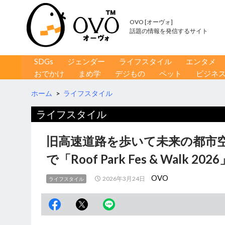
OVO [オーヴォ]
話題の情報を発信するサイト
コンテンツへ移動
検
SDGs
ジェンダー
ライフスタイル
エンタメ
索
おでかけ
まめ学
デジもの
ペット
ビジネ
ホーム
>
ライフスタイル
ライフスタイル
旧高速道路を歩いて未来の都市
で「Roof Park Fes & Walk 2026
OVO
2026年3月24日
ライフスタイル