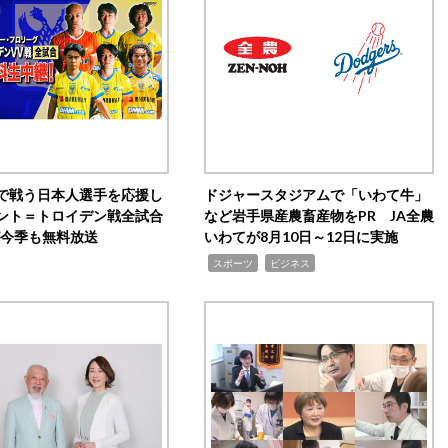
で戦う日本人選手を応援し
ドジャースタジアムで「いわて牛」
ント＝トロイデン戦全試合
など岩手県産農畜産物をPR JA全農
0が今季も無料放送
いわてが8月10日～12日に実施
,
,
スポーツ
ビジネス