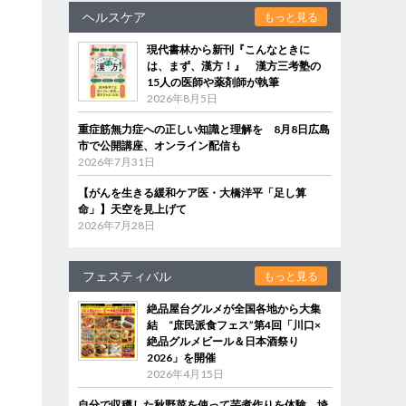
ヘルスケア
もっと見る
現代書林から新刊『こんなときに
は、まず、漢方！』 漢方三考塾の
15人の医師や薬剤師が執筆
2026年8月5日
重症筋無力症への正しい知識と理解を 8月8日広島
市で公開講座、オンライン配信も
2026年7月31日
【がんを生きる緩和ケア医・大橋洋平「足し算
命」】天空を見上げて
2026年7月28日
フェスティバル
もっと見る
絶品屋台グルメが全国各地から大集
結 “庶民派食フェス”第4回「川口×
絶品グルメビール＆日本酒祭り
2026」を開催
2026年4月15日
自分で収穫した秋野菜を使って芋煮作りを体験 埼