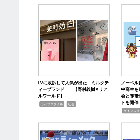
LVに敗訴して人気が出た ミルクテ
ノーベル
ィーブランド 【野村義樹✕リア
中高生を
ルワールド】
会と導電
トを開催
,
,
ライフスタイル
社会
,
ライフスタ