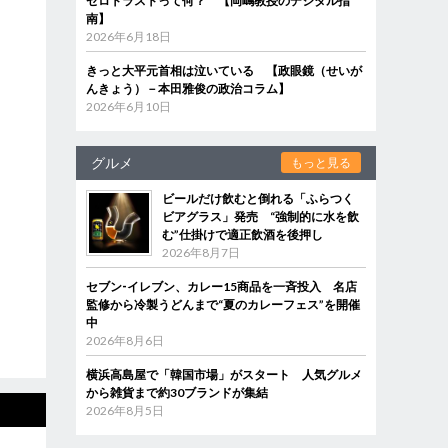
ゼロトラストって何？ 【岡嶋教授のデジタル指
南】
2026年6月18日
きっと大平元首相は泣いている 【政眼鏡（せいが
んきょう）－本田雅俊の政治コラム】
2026年6月10日
グルメ
もっと見る
ビールだけ飲むと倒れる「ふらつく
ビアグラス」発売 “強制的に水を飲
む”仕掛けで適正飲酒を後押し
2026年8月7日
セブン‐イレブン、カレー15商品を一斉投入 名店
監修から冷製うどんまで“夏のカレーフェス”を開催
中
2026年8月6日
横浜高島屋で「韓国市場」がスタート 人気グルメ
から雑貨まで約30ブランドが集結
2026年8月5日