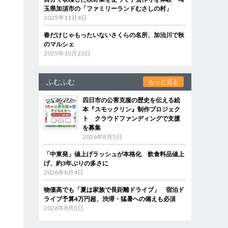
玉県加須市の「ファミリーランドむさしの村」
2025年11月4日
春だけじゃもったいないさくらの名所、加治川で秋
のマルシェ
2025年10月23日
ふむふむ
もっと見る
四日市の公害克服の歴史を伝える絵
本『スモックリン』制作プロジェク
ト クラウドファンディングで支援
を募集
2026年8月5日
「中東発」値上げラッシュが本格化 飲食料品値上
げ、約3年ぶりの多さに
2026年8月4日
物価高でも「夏は家族で長距離ドライブ」 宿泊ド
ライブ予算4万円超、渋滞・猛暑への備えも必須
2026年8月3日