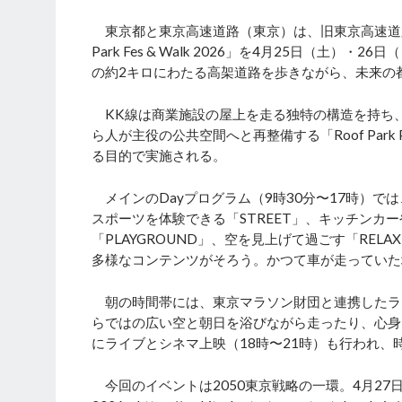
東京都と東京高速道路（東京）は、旧東京高速道路
Park Fes & Walk 2026」を4月25日（
の約2キロにわたる高架道路を歩きながら、未来の
KK線は商業施設の屋上を走る独特の構造を持ち
ら人が主役の公共空間へと再整備する「Roof Par
る目的で実施される。
メインのDayプログラム（9時30分〜17時）で
スポーツを体験できる「STREET」、キッチンカー
「PLAYGROUND」、空を見上げて過ごす「REL
多様なコンテンツがそろう。かつて車が走っていた
朝の時間帯には、東京マラソン財団と連携したラン
らではの広い空と朝日を浴びながら走ったり、心身
にライブとシネマ上映（18時〜21時）も行われ、
今回のイベントは2050東京戦略の一環。4月27日（月