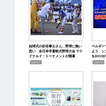
始球式の杉谷拳士さん、野球に熱い
ベルギー
思い 全日本学童軟式野球大会 マク
よう シ
ドナルド・トーナメントが開幕
をBS1
,
,
スポーツ
スポーツ