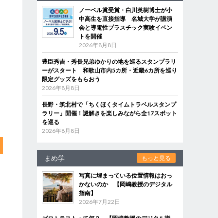
ノーベル賞受賞・白川英樹博士が小
中高生を直接指導 名城大学が講演
会と導電性プラスチック実験イベン
トを開催
2026年8月8日
豊臣秀吉・秀長兄弟ゆかりの地を巡るスタンプラリ
ーがスタート 和歌山市内5カ所・近畿6カ所を巡り
限定グッズをもらおう
2026年8月8日
長野・筑北村で「ちくほくタイムトラベルスタンプ
ラリー」開催！謎解きを楽しみながら全17スポット
を巡る
2026年8月8日
まめ学
もっと見る
写真に埋まっている位置情報はおっ
かないのか 【岡嶋教授のデジタル
指南】
2026年7月22日