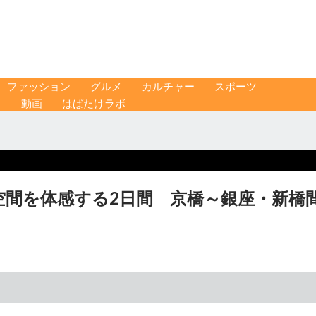
ファッション
グルメ
カルチャー
スポーツ
ス
動画
はばたけラボ
空間を体感する2日間 京橋～銀座・新橋
」