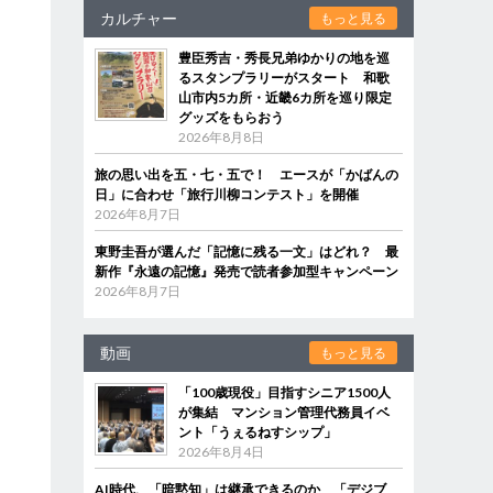
カルチャー
もっと見る
豊臣秀吉・秀長兄弟ゆかりの地を巡
るスタンプラリーがスタート 和歌
山市内5カ所・近畿6カ所を巡り限定
グッズをもらおう
2026年8月8日
旅の思い出を五・七・五で！ エースが「かばんの
日」に合わせ「旅行川柳コンテスト」を開催
2026年8月7日
東野圭吾が選んだ「記憶に残る一文」はどれ？ 最
新作『永遠の記憶』発売で読者参加型キャンペーン
2026年8月7日
動画
もっと見る
「100歳現役」目指すシニア1500人
が集結 マンション管理代務員イベ
ント「うぇるねすシップ」
2026年8月4日
AI時代、「暗黙知」は継承できるのか 「デジブ