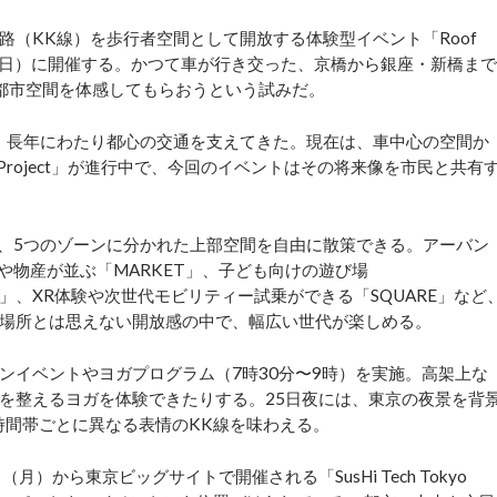
（KK線）を歩行者空間として開放する体験型イベント「Roof
土）・26日（日）に開催する。かつて車が行き交った、京橋から銀座・新橋まで
都市空間を体感してもらおうという試みだ。
、長年にわたり都心の交通を支えてきた。現在は、車中心の空間か
k Project」が進行中で、今回のイベントはその将来像を市民と共有
は、5つのゾーンに分かれた上部空間を自由に散策できる。アーバン
や物産が並ぶ「MARKET」、子ども向けの遊び場
AX」、XR体験や次世代モビリティー試乗ができる「SQUARE」など
場所とは思えない開放感の中で、幅広い世代が楽しめる。
イベントやヨガプログラム（7時30分〜9時）を実施。高架上な
を整えるヨガを体験できたりする。25日夜には、東京の夜景を背
時間帯ごとに異なる表情のKK線を味わえる。
）から東京ビッグサイトで開催される「SusHi Tech Tokyo