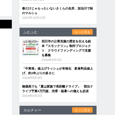
春だけじゃもったいないさくらの名所、加治川で秋
のマルシェ
2025年10月23日
ふむふむ
もっと見る
四日市の公害克服の歴史を伝える絵
本『スモックリン』制作プロジェク
ト クラウドファンディングで支援
を募集
2026年8月5日
「中東発」値上げラッシュが本格化 飲食料品値上
げ、約3年ぶりの多さに
2026年8月4日
物価高でも「夏は家族で長距離ドライブ」 宿泊ド
ライブ予算4万円超、渋滞・猛暑への備えも必須
2026年8月3日
カルチャー
もっと見る