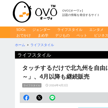
OVO [オーヴォ]
話題の情報を発信するサイト
コンテンツへ移動
検
SDGs
ジェンダー
ライフスタイル
エンタメ
索
おでかけ
まめ学
デジもの
ペット
ビジネ
ホーム
>
ライフスタイル
ライフスタイル
タッチするだけで北九州を自由に
～」、4月以降も継続販売
2026年4月2日
ライフスタイル