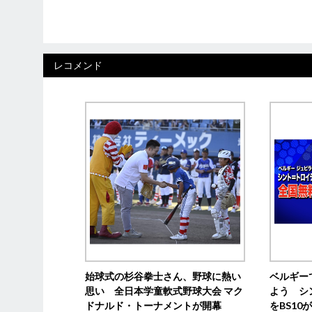
レコメンド
始球式の杉谷拳士さん、野球に熱い
ベルギー
思い 全日本学童軟式野球大会 マク
よう シ
ドナルド・トーナメントが開幕
をBS1