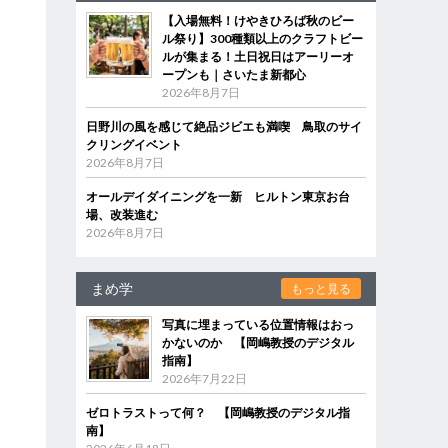
【入場無料！けやきひろば秋のビー
ル祭り】300種類以上のクラフトビー
ルが集まる！土日祝日はアーリーオ
ープンも｜さいたま新都心
2026年8月7日
日野川の風を感じて絶品ジビエも満喫 鳥取のサイ
クリングイベント
2026年8月7日
オールデイダイニングを一新 ヒルトン東京お台
場、改装進む
2026年8月7日
まめ学
もっと見る
写真に埋まっている位置情報はおっ
かないのか 【岡嶋教授のデジタル
指南】
2026年7月22日
ゼロトラストって何？ 【岡嶋教授のデジタル指
南】