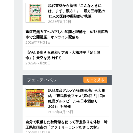
現代書林から新刊『こんなときに
は、まず、漢方！』 漢方三考塾の
15人の医師や薬剤師が執筆
2026年8月5日
重症筋無力症への正しい知識と理解を 8月8日広島
市で公開講座、オンライン配信も
2026年7月31日
【がんを生きる緩和ケア医・大橋洋平「足し算
命」】天空を見上げて
2026年7月28日
フェスティバル
もっと見る
絶品屋台グルメが全国各地から大集
結 “庶民派食フェス”第4回「川口×
絶品グルメビール＆日本酒祭り
2026」を開催
2026年4月15日
自分で収穫した秋野菜を使って芋煮作りを体験 埼
玉県加須市の「ファミリーランドむさしの村」
2025年11月4日