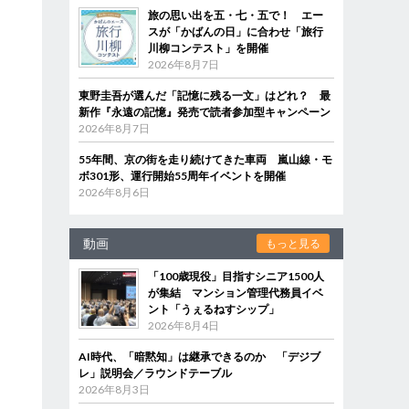
旅の思い出を五・七・五で！ エー
スが「かばんの日」に合わせ「旅行
川柳コンテスト」を開催
2026年8月7日
東野圭吾が選んだ「記憶に残る一文」はどれ？ 最
新作『永遠の記憶』発売で読者参加型キャンペーン
2026年8月7日
55年間、京の街を走り続けてきた車両 嵐山線・モ
ボ301形、運行開始55周年イベントを開催
2026年8月6日
動画
もっと見る
「100歳現役」目指すシニア1500人
が集結 マンション管理代務員イベ
ント「うぇるねすシップ」
2026年8月4日
AI時代、「暗黙知」は継承できるのか 「デジブ
レ」説明会／ラウンドテーブル
2026年8月3日