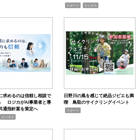
,
,
スポーツ
ビジネス
Iに求めるのは信頼し相談で
日野川の風を感じて絶品ジビエも満
」 ロジカがAI事業者と導
喫 鳥取のサイクリングイベント
共通指針案を策定へ
,
スポーツ
ビジネス