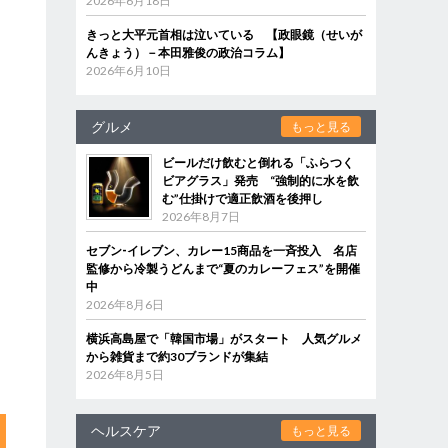
2026年6月18日
きっと大平元首相は泣いている 【政眼鏡（せいが
んきょう）－本田雅俊の政治コラム】
2026年6月10日
グルメ
もっと見る
ビールだけ飲むと倒れる「ふらつく
ビアグラス」発売 “強制的に水を飲
む”仕掛けで適正飲酒を後押し
2026年8月7日
セブン‐イレブン、カレー15商品を一斉投入 名店
監修から冷製うどんまで“夏のカレーフェス”を開催
中
2026年8月6日
横浜高島屋で「韓国市場」がスタート 人気グルメ
から雑貨まで約30ブランドが集結
2026年8月5日
ヘルスケア
もっと見る