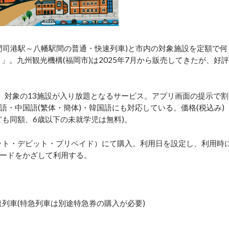
門司港駅～八幡駅間の普通・快速列車)と市内の対象施設を定額で何
～」。九州観光機構(福岡市)は2025年7月から販売してきたが、好評
、対象の13施設が入り放題となるサービス。アプリ画面の提示で割
・中国語(繁体・簡体)・韓国語にも対応している。価格(税込み)
こども同額、6歳以下の未就学児は無料)。
ット・デビット・プリペイド）にて購入。利用日を設定し、利用時
ードをかざして利用する。
速列車(特急列車は別途特急券の購入が必要)