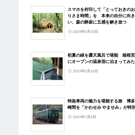
スマホを封印して「とっておきのお
りさま時間」を 本来の自分に向き
い、森の静寂に五感を解き放つ
2025年5月20日
初夏の緑を露天風呂で堪能 箱根宮
にオープンの温泉宿に泊まってみた
2025年5月23日
特急車両の魅力を堪能する旅 博多
崎間を「かわせみ やませみ」が特
2025年7月4日