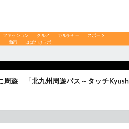
ファッション
グルメ
カルチャー
スポーツ
ス
動画
はばたけラボ
周遊 「北九州周遊パス～タッチKyush