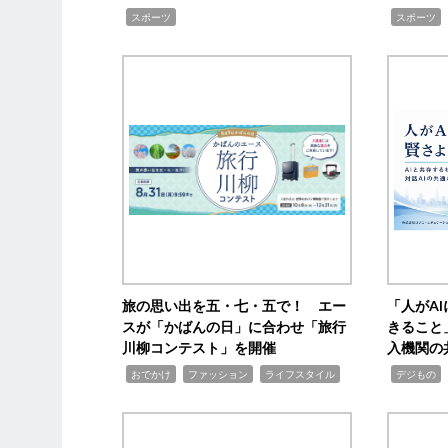
,
,
スポーツ
スポーツ
旅の思い出を五・七・五で！ エー
「人がA
スが「かばんの日」に合わせ「旅行
きること
川柳コンテスト」を開催
入機関の
,
,
,
,
,
おでかけ
ファッション
ライフスタイル
デジもの