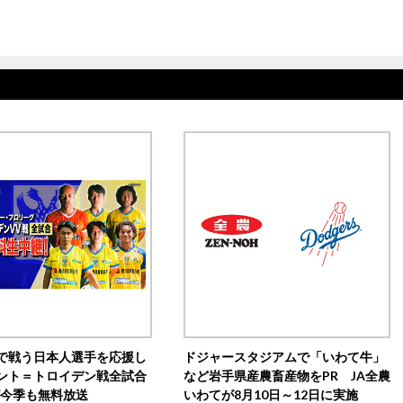
で戦う日本人選手を応援し
ドジャースタジアムで「いわて牛」
ント＝トロイデン戦全試合
など岩手県産農畜産物をPR JA全農
0が今季も無料放送
いわてが8月10日～12日に実施