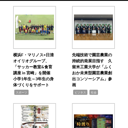
横浜F・マリノス×日清
先端技術で園芸農業の
オイリオグループ、
持続的発展目指す 久
「サッカー教室&食育
留米工業大学が「ふく
講座 in 宮崎」を開催
おか未来型園芸農業創
小学1年生～3年生の身
出コンソーシアム」参
体づくりをサポート
画
,
,
,
スポーツ
ビジネス
社会