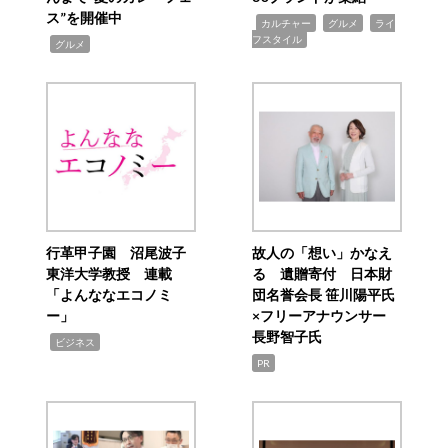
ス”を開催中
,
,
,
カルチャー
グルメ
ライ
フスタイル
,
グルメ
行革甲子園 沼尾波子
故人の「想い」かなえ
東洋大学教授 連載
る 遺贈寄付 日本財
「よんななエコノミ
団名誉会長 笹川陽平氏
ー」
×フリーアナウンサー
長野智子氏
,
ビジネス
PR