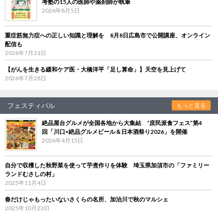
考塾の15人の医師や薬剤師が執筆
2026年8月5日
重症筋無力症への正しい知識と理解を 8月8日広島市で公開講座、オンライン
配信も
2026年7月31日
【がんを生きる緩和ケア医・大橋洋平「足し算命」】天空を見上げて
2026年7月28日
フェスティバル
もっと見る
絶品屋台グルメが全国各地から大集結 “庶民派食フェス”第4
回「川口×絶品グルメビール＆日本酒祭り2026」を開催
2026年4月15日
自分で収穫した秋野菜を使って芋煮作りを体験 埼玉県加須市の「ファミリー
ランドむさしの村」
2025年11月4日
春だけじゃもったいないさくらの名所、加治川で秋のマルシェ
2025年10月23日