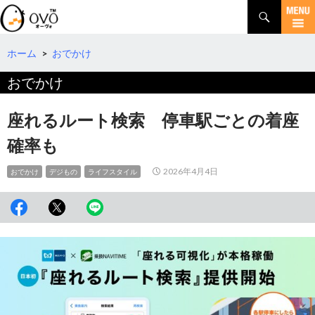
検
索
コ
ン
テ
ホーム
>
おでかけ
ン
おでかけ
ツ
へ
移
座れるルート検索 停車駅ごとの着座
動
確率も
2026年4月4日
おでかけ
デジもの
ライフスタイル