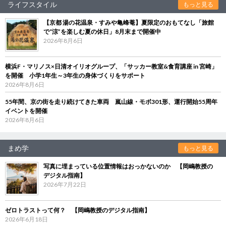
ライフスタイル
もっと見る
【京都 湯の花温泉・すみや亀峰菴】夏限定のおもてなし「旅館
で“涼”を楽しむ夏の休日」8月末まで開催中
2026年8月6日
横浜F・マリノス×日清オイリオグループ、「サッカー教室&食育講座 in 宮崎」
を開催 小学1年生～3年生の身体づくりをサポート
2026年8月6日
55年間、京の街を走り続けてきた車両 嵐山線・モボ301形、運行開始55周年
イベントを開催
2026年8月6日
まめ学
もっと見る
写真に埋まっている位置情報はおっかないのか 【岡嶋教授の
デジタル指南】
2026年7月22日
ゼロトラストって何？ 【岡嶋教授のデジタル指南】
2026年6月18日