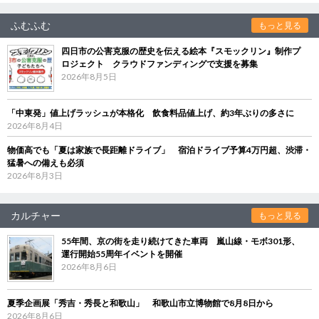
ふむふむ
もっと見る
四日市の公害克服の歴史を伝える絵本『スモックリン』制作プ
ロジェクト クラウドファンディングで支援を募集
2026年8月5日
「中東発」値上げラッシュが本格化 飲食料品値上げ、約3年ぶりの多さに
2026年8月4日
物価高でも「夏は家族で長距離ドライブ」 宿泊ドライブ予算4万円超、渋滞・
猛暑への備えも必須
2026年8月3日
カルチャー
もっと見る
55年間、京の街を走り続けてきた車両 嵐山線・モボ301形、
運行開始55周年イベントを開催
2026年8月6日
夏季企画展「秀吉・秀長と和歌山」 和歌山市立博物館で8月8日から
2026年8月6日