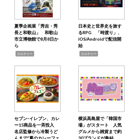
夏季企画展「秀吉・秀
日本史と世界史を旅す
長と和歌山」 和歌山
るRPG 「時渡り」、
市立博物館で8月8日か
iOS/Androidで配信開
ら
始
,
,
カルチャー
カルチャー
セブン‐イレブン、カレ
横浜高島屋で「韓国市
ー15商品を一斉投入
場」がスタート 人気
名店監修から冷製うど
グルメから雑貨まで約
んまで“夏のカレーフェ
30ブランドが集結