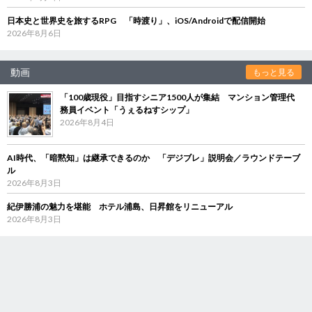
日本史と世界史を旅するRPG 「時渡り」、iOS/Androidで配信開始
2026年8月6日
動画
もっと見る
「100歳現役」目指すシニア1500人が集結 マンション管理代
務員イベント「うぇるねすシップ」
2026年8月4日
AI時代、「暗黙知」は継承できるのか 「デジブレ」説明会／ラウンドテーブ
ル
2026年8月3日
紀伊勝浦の魅力を堪能 ホテル浦島、日昇館をリニューアル
2026年8月3日