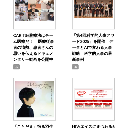
CAR T細胞療法はチー
「第4回科学的人事アワ
ム医療だ！ 医療従事
ード2025」を開催 デ
者の情熱、患者さんの
ータとAIで変わる人事
思いを伝えるドキュメ
戦略 科学的人事の最
ンタリー動画を公開中
新事例
PR
PR
「ことだま」宿る羽生
HIV/エイズにまつわる6