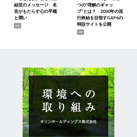
結弦のメッセージ 名
つの“理解のギャッ
言がもたらす心の平穏
プ”とは？ 2030年の流
と潤い
行終結を目指すGAP6の
特設サイトを公開
PR
PR