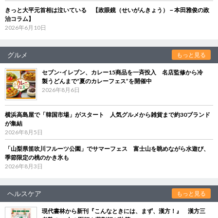
きっと大平元首相は泣いている 【政眼鏡（せいがんきょう）－本田雅俊の政
治コラム】
2026年6月10日
グルメ
もっと見る
セブン‐イレブン、カレー15商品を一斉投入 名店監修から冷
製うどんまで“夏のカレーフェス”を開催中
2026年8月6日
横浜高島屋で「韓国市場」がスタート 人気グルメから雑貨まで約30ブランド
が集結
2026年8月5日
「山梨県笛吹川フルーツ公園」でサマーフェス 富士山を眺めながら水遊び、
季節限定の桃のかき氷も
2026年8月3日
ヘルスケア
もっと見る
現代書林から新刊『こんなときには、まず、漢方！』 漢方三