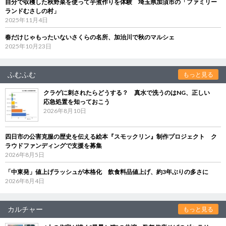
自分で収穫した秋野菜を使って芋煮作りを体験 埼玉県加須市の「ファミリー
ランドむさしの村」
2025年11月4日
春だけじゃもったいないさくらの名所、加治川で秋のマルシェ
2025年10月23日
ふむふむ
もっと見る
クラゲに刺されたらどうする？ 真水で洗うのはNG、正しい
応急処置を知っておこう
2026年8月10日
四日市の公害克服の歴史を伝える絵本『スモックリン』制作プロジェクト ク
ラウドファンディングで支援を募集
2026年8月5日
「中東発」値上げラッシュが本格化 飲食料品値上げ、約3年ぶりの多さに
2026年8月4日
カルチャー
もっと見る