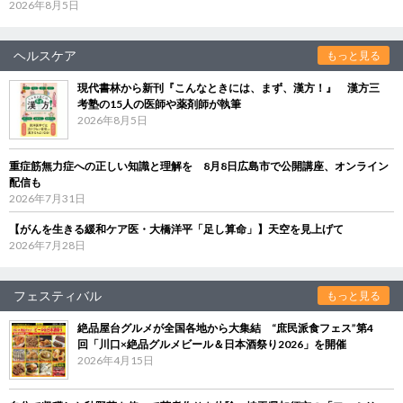
2026年8月5日
ヘルスケア
もっと見る
現代書林から新刊『こんなときには、まず、漢方！』 漢方三
考塾の15人の医師や薬剤師が執筆
2026年8月5日
重症筋無力症への正しい知識と理解を 8月8日広島市で公開講座、オンライン
配信も
2026年7月31日
【がんを生きる緩和ケア医・大橋洋平「足し算命」】天空を見上げて
2026年7月28日
フェスティバル
もっと見る
絶品屋台グルメが全国各地から大集結 “庶民派食フェス”第4
回「川口×絶品グルメビール＆日本酒祭り2026」を開催
2026年4月15日