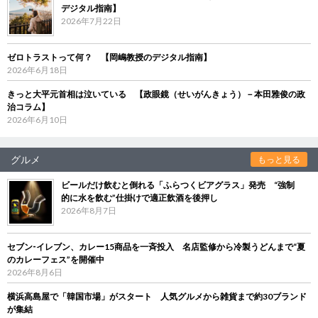
デジタル指南】
2026年7月22日
ゼロトラストって何？ 【岡嶋教授のデジタル指南】
2026年6月18日
きっと大平元首相は泣いている 【政眼鏡（せいがんきょう）－本田雅俊の政
治コラム】
2026年6月10日
グルメ
もっと見る
ビールだけ飲むと倒れる「ふらつくビアグラス」発売 “強制
的に水を飲む”仕掛けで適正飲酒を後押し
2026年8月7日
セブン‐イレブン、カレー15商品を一斉投入 名店監修から冷製うどんまで“夏
のカレーフェス”を開催中
2026年8月6日
横浜高島屋で「韓国市場」がスタート 人気グルメから雑貨まで約30ブランド
が集結