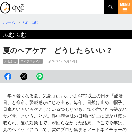
検
索
コ
ン
テ
ホーム
>
ふむふむ
ン
ふむふむ
ツ
へ
移
夏のヘアケア どうしたらいい？
動
2026年5月19日
ふむふむ
ライフスタイル
年々暑くなる夏。気象庁はいよいよ40℃以上の日を「酷暑
日」と命名、警戒感がにじみ出る。毎年、日焼け止め、帽子、
日傘といろいろケアしているつもりでも、気が付いたら髪がパ
サパサ、ということが。熱中症や肌の日焼け防止にばかり気を
取られ、髪の対策まで手が回らなかった結果。そこで今年は、
夏のヘアケアについて、髪のプロが集まるアートネイチャーの