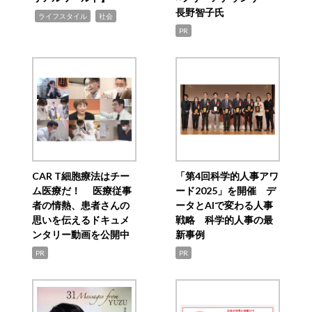
長野智子氏
,
,
ライフスタイル
社会
PR
CAR T細胞療法はチー
「第4回科学的人事アワ
ム医療だ！ 医療従事
ード2025」を開催 デ
者の情熱、患者さんの
ータとAIで変わる人事
思いを伝えるドキュメ
戦略 科学的人事の最
ンタリー動画を公開中
新事例
PR
PR