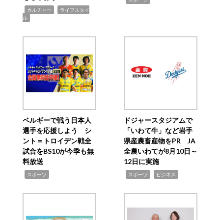
,
,
カルチャー
ライフスタイ
ル
ベルギーで戦う日本人
ドジャースタジアムで
選手を応援しよう シ
「いわて牛」など岩手
ント＝トロイデン戦全
県産農畜産物をPR JA
試合をBS10が今季も無
全農いわてが8月10日～
料放送
12日に実施
,
,
,
スポーツ
スポーツ
ビジネス