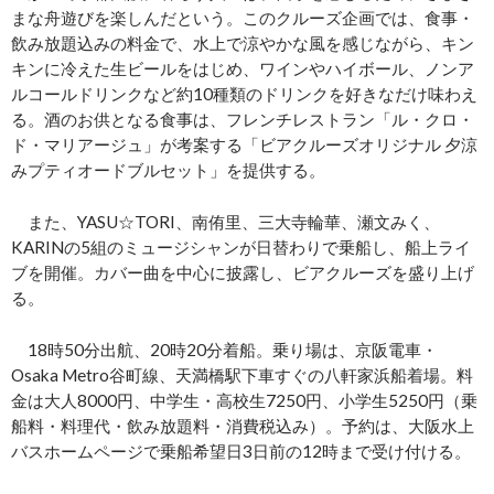
まな舟遊びを楽しんだという。このクルーズ企画では、食事・
飲み放題込みの料金で、水上で涼やかな風を感じながら、キン
キンに冷えた生ビールをはじめ、ワインやハイボール、ノンア
ルコールドリンクなど約10種類のドリンクを好きなだけ味わえ
る。酒のお供となる食事は、フレンチレストラン「ル・クロ・
ド・マリアージュ」が考案する「ビアクルーズオリジナル 夕涼
みプティオードブルセット」を提供する。
また、YASU☆TORI、南侑里、三大寺輪華、瀬文みく、
KARINの5組のミュージシャンが日替わりで乗船し、船上ライ
ブを開催。カバー曲を中心に披露し、ビアクルーズを盛り上げ
る。
18時50分出航、20時20分着船。乗り場は、京阪電車・
Osaka Metro谷町線、天満橋駅下車すぐの八軒家浜船着場。料
金は大人8000円、中学生・高校生7250円、小学生5250円（乗
船料・料理代・飲み放題料・消費税込み）。予約は、大阪水上
バスホームページで乗船希望日3日前の12時まで受け付ける。