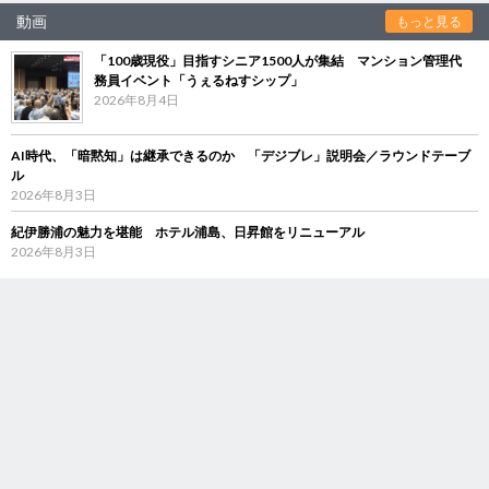
動画
もっと見る
「100歳現役」目指すシニア1500人が集結 マンション管理代
務員イベント「うぇるねすシップ」
2026年8月4日
AI時代、「暗黙知」は継承できるのか 「デジブレ」説明会／ラウンドテーブ
ル
2026年8月3日
紀伊勝浦の魅力を堪能 ホテル浦島、日昇館をリニューアル
2026年8月3日