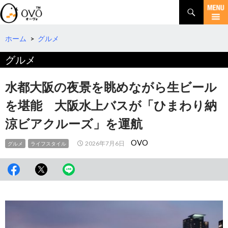
検
索
コ
ン
テ
ホーム
>
グルメ
ン
グルメ
ツ
へ
移
水都大阪の夜景を眺めながら生ビール
動
を堪能 大阪水上バスが「ひまわり納
涼ビアクルーズ」を運航
OVO
2026年7月6日
グルメ
ライフスタイル