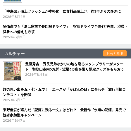
「中東発」値上げラッシュが本格化 飲食料品値上げ、約3年ぶりの多さに
2026年8月4日
物価高でも「夏は家族で長距離ドライブ」 宿泊ドライブ予算4万円超、渋滞・
猛暑への備えも必須
2026年8月3日
カルチャー
もっと見る
豊臣秀吉・秀長兄弟ゆかりの地を巡るスタンプラリーがスター
ト 和歌山市内5カ所・近畿6カ所を巡り限定グッズをもらおう
2026年8月8日
旅の思い出を五・七・五で！ エースが「かばんの日」に合わせ「旅行川柳コ
ンテスト」を開催
2026年8月7日
東野圭吾が選んだ「記憶に残る一文」はどれ？ 最新作『永遠の記憶』発売で
読者参加型キャンペーン
2026年8月7日