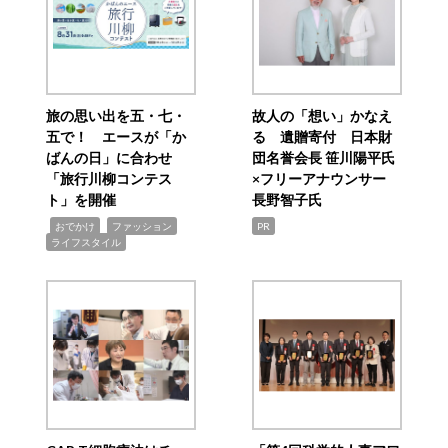
旅の思い出を五・七・
故人の「想い」かなえ
五で！ エースが「か
る 遺贈寄付 日本財
ばんの日」に合わせ
団名誉会長 笹川陽平氏
「旅行川柳コンテス
×フリーアナウンサー
ト」を開催
長野智子氏
,
,
,
おでかけ
ファッション
PR
ライフスタイル