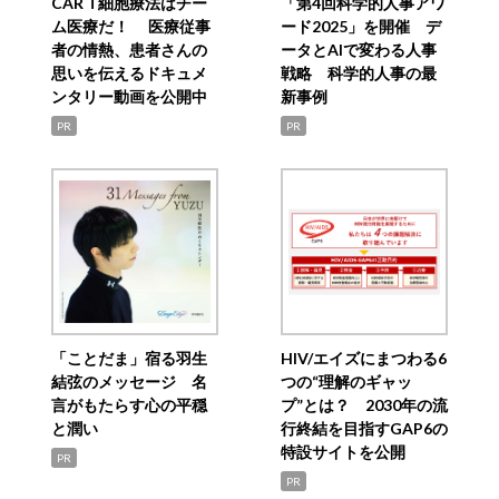
CAR T細胞療法はチー
「第4回科学的人事アワ
ム医療だ！ 医療従事
ード2025」を開催 デ
者の情熱、患者さんの
ータとAIで変わる人事
思いを伝えるドキュメ
戦略 科学的人事の最
ンタリー動画を公開中
新事例
PR
PR
「ことだま」宿る羽生
HIV/エイズにまつわる6
結弦のメッセージ 名
つの“理解のギャッ
言がもたらす心の平穏
プ”とは？ 2030年の流
と潤い
行終結を目指すGAP6の
特設サイトを公開
PR
PR