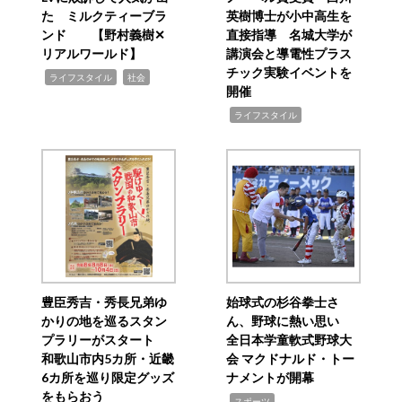
た ミルクティーブラ
英樹博士が小中高生を
ンド 【野村義樹✕
直接指導 名城大学が
リアルワールド】
講演会と導電性プラス
チック実験イベントを
,
,
ライフスタイル
社会
開催
,
ライフスタイル
豊臣秀吉・秀長兄弟ゆ
始球式の杉谷拳士さ
かりの地を巡るスタン
ん、野球に熱い思い
プラリーがスタート
全日本学童軟式野球大
和歌山市内5カ所・近畿
会 マクドナルド・トー
6カ所を巡り限定グッズ
ナメントが開幕
をもらおう
,
スポーツ