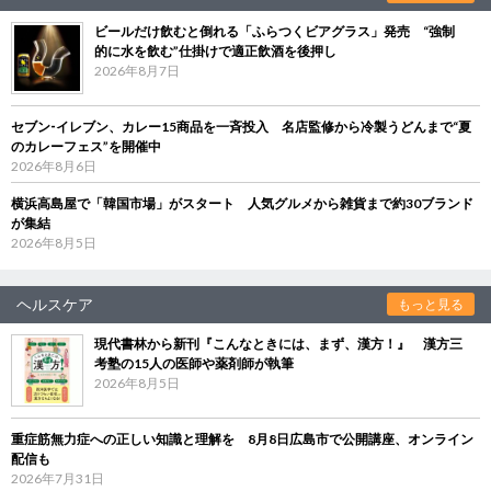
ビールだけ飲むと倒れる「ふらつくビアグラス」発売 “強制
的に水を飲む”仕掛けで適正飲酒を後押し
2026年8月7日
セブン‐イレブン、カレー15商品を一斉投入 名店監修から冷製うどんまで“夏
のカレーフェス”を開催中
2026年8月6日
横浜高島屋で「韓国市場」がスタート 人気グルメから雑貨まで約30ブランド
が集結
2026年8月5日
ヘルスケア
もっと見る
現代書林から新刊『こんなときには、まず、漢方！』 漢方三
考塾の15人の医師や薬剤師が執筆
2026年8月5日
重症筋無力症への正しい知識と理解を 8月8日広島市で公開講座、オンライン
配信も
2026年7月31日