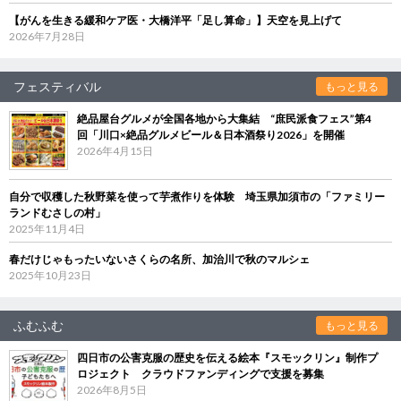
【がんを生きる緩和ケア医・大橋洋平「足し算命」】天空を見上げて
2026年7月28日
フェスティバル
もっと見る
絶品屋台グルメが全国各地から大集結 “庶民派食フェス”第4
回「川口×絶品グルメビール＆日本酒祭り2026」を開催
2026年4月15日
自分で収穫した秋野菜を使って芋煮作りを体験 埼玉県加須市の「ファミリー
ランドむさしの村」
2025年11月4日
春だけじゃもったいないさくらの名所、加治川で秋のマルシェ
2025年10月23日
ふむふむ
もっと見る
四日市の公害克服の歴史を伝える絵本『スモックリン』制作プ
ロジェクト クラウドファンディングで支援を募集
2026年8月5日