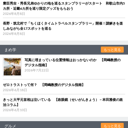
豊臣秀吉・秀長兄弟ゆかりの地を巡るスタンプラリーがスタート 和歌山市内5
カ所・近畿6カ所を巡り限定グッズをもらおう
2026年8月8日
長野・筑北村で「ちくほくタイムトラベルスタンプラリー」開催！謎解きを楽
しみながら全17スポットを巡る
2026年8月8日
まめ学
もっと見る
写真に埋まっている位置情報はおっかないのか 【岡嶋教授の
デジタル指南】
2026年7月22日
ゼロトラストって何？ 【岡嶋教授のデジタル指南】
2026年6月18日
きっと大平元首相は泣いている 【政眼鏡（せいがんきょう）－本田雅俊の政
治コラム】
2026年6月10日
グルメ
もっと見る