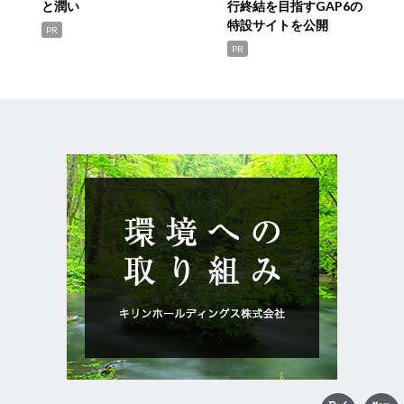
と潤い
行終結を目指すGAP6の
特設サイトを公開
PR
PR