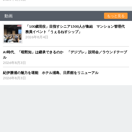
動画
もっと見る
「100歳現役」目指すシニア1500人が集結 マンション管理代
務員イベント「うぇるねすシップ」
2026年8月4日
AI時代、「暗黙知」は継承できるのか 「デジブレ」説明会／ラウンドテーブ
ル
2026年8月3日
紀伊勝浦の魅力を堪能 ホテル浦島、日昇館をリニューアル
2026年8月3日