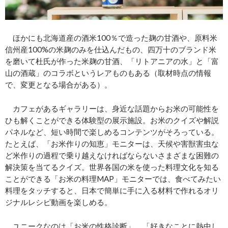
ほかにも北海道産の酒米100％で造った麹の甘酒や、原料米
信州産100%の米麹のみを仕込んだもの、四万十のブランド米
を磨いて杜氏が作った米麹の甘酒、「リトアニアの水」と「富
山の酒蔵」のコラボというレアものもある（取材時点の情報
で、変更となる場合がある）。
カフェがあるギャラリーは、⾝近な話題からお⽶の可能性を
ひも解くことができる体験型の展⽰施設。お米のクイズや解説
パネルなど、短い時間で楽しめるコンテンツがそろっている。
たとえば、「お⽶作りの知恵」モニターは、天候や害獣害⾍な
ど⽶作りの過程で乗り越えなければならないさまざまな困難の
解決策を当てるクイズ。世界各国の米を使った料理文化を知る
ことができる「お⽶の料理MAP」モニターでは、食べてみたい
料理をタッチすると、日本で簡単に手に入る材料で作れるオリ
ジナルレシピ動画を楽しめる。
ユニークなのは「お⽶の性格診断」。「好きなことに熱中し