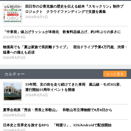
四日市の公害克服の歴史を伝える絵本『スモックリン』制作プ
ロジェクト クラウドファンディングで支援を募集
2026年8月5日
「中東発」値上げラッシュが本格化 飲食料品値上げ、約3年ぶりの多さに
2026年8月4日
物価高でも「夏は家族で長距離ドライブ」 宿泊ドライブ予算4万円超、渋滞・
猛暑への備えも必須
2026年8月3日
カルチャー
もっと見る
55年間、京の街を走り続けてきた車両 嵐山線・モボ301形、
運行開始55周年イベントを開催
2026年8月6日
夏季企画展「秀吉・秀長と和歌山」 和歌山市立博物館で8月8日から
2026年8月6日
日本史と世界史を旅するRPG 「時渡り」、iOS/Androidで配信開始
2026年8月6日