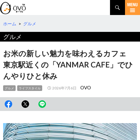
検
索
コ
ン
テ
ホーム
>
グルメ
ン
グルメ
ツ
へ
移
お米の新しい魅力を味わえるカフェ
動
東京駅近くの「YANMAR CAFE」でひ
んやりひと休み
OVO
2026年7月6日
グルメ
ライフスタイル