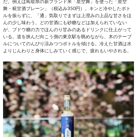
だ。例えば鳥取県の新ブランド米「星空舞」を使った「星空
舞・糀甘酒プレーン」（税込み350円）。キンと冷やしたボト
ルを振らずに、「通」気取りでまずは上澄みの上品な甘さをほ
んの少し味わう。どの甘酒にも砂糖などは加えられていない
が、ブドウ糖の力でほんのり甘みのあるドリンクに仕上がって
いる。道を挟んだ向こう側の東京駅を眺めながら、木のテーブ
ルについてのんびり涼みつつボトルを傾ける。冷えた甘酒は水
よりじんわりと身体にしみていく感じで、疲れもいやされる。