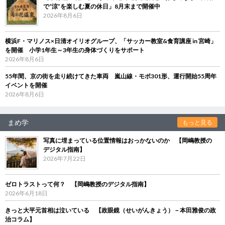
で“涼”を楽しむ夏の休日」8月末まで開催中
2026年8月6日
横浜F・マリノス×日清オイリオグループ、「サッカー教室&食育講座 in 宮崎」
を開催 小学1年生～3年生の身体づくりをサポート
2026年8月6日
55年間、京の街を走り続けてきた車両 嵐山線・モボ301形、運行開始55周年
イベントを開催
2026年8月6日
まめ学
もっと見る
写真に埋まっている位置情報はおっかないのか 【岡嶋教授の
デジタル指南】
2026年7月22日
ゼロトラストって何？ 【岡嶋教授のデジタル指南】
2026年6月18日
きっと大平元首相は泣いている 【政眼鏡（せいがんきょう）－本田雅俊の政
治コラム】