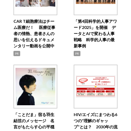
CAR T細胞療法はチー
「第4回科学的人事アワ
ム医療だ！ 医療従事
ード2025」を開催 デ
者の情熱、患者さんの
ータとAIで変わる人事
思いを伝えるドキュメ
戦略 科学的人事の最
ンタリー動画を公開中
新事例
PR
PR
「ことだま」宿る羽生
HIV/エイズにまつわる6
結弦のメッセージ 名
つの“理解のギャッ
言がもたらす心の平穏
プ”とは？ 2030年の流