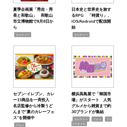
夏季企画展「秀吉・秀
日本史と世界史を旅す
長と和歌山」 和歌山
るRPG 「時渡り」、
市立博物館で8月8日か
iOS/Androidで配信開
ら
始
,
,
カルチャー
カルチャー
セブン‐イレブン、カレ
横浜高島屋で「韓国市
ー15商品を一斉投入
場」がスタート 人気
名店監修から冷製うど
グルメから雑貨まで約
んまで“夏のカレーフェ
30ブランドが集結
ス”を開催中
,
,
,
カルチャー
グルメ
ライ
フスタイル
,
グルメ