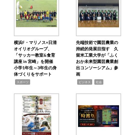
横浜F・マリノス×日清
先端技術で園芸農業の
オイリオグループ、
持続的発展目指す 久
「サッカー教室&食育
留米工業大学が「ふく
講座 in 宮崎」を開催
おか未来型園芸農業創
小学1年生～3年生の身
出コンソーシアム」参
体づくりをサポート
画
,
,
,
スポーツ
ビジネス
社会