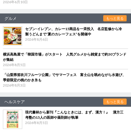
2026年6月10日
グルメ
もっと見る
セブン‐イレブン、カレー15商品を一斉投入 名店監修から冷
製うどんまで“夏のカレーフェス”を開催中
2026年8月6日
横浜高島屋で「韓国市場」がスタート 人気グルメから雑貨まで約30ブランド
が集結
2026年8月5日
「山梨県笛吹川フルーツ公園」でサマーフェス 富士山を眺めながら水遊び、
季節限定の桃のかき氷も
2026年8月3日
ヘルスケア
もっと見る
現代書林から新刊『こんなときには、まず、漢方！』 漢方三
考塾の15人の医師や薬剤師が執筆
2026年8月5日