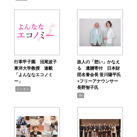
行革甲子園 沼尾波子
故人の「想い」かなえ
東洋大学教授 連載
る 遺贈寄付 日本財
「よんななエコノミ
団名誉会長 笹川陽平氏
ー」
×フリーアナウンサー
長野智子氏
,
ビジネス
PR