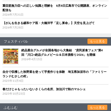
重症筋無力症への正しい知識と理解を 8月8日広島市で公開講座、オンライン
配信も
2026年7月31日
【がんを生きる緩和ケア医・大橋洋平「足し算命」】天空を見上げて
2026年7月28日
フェスティバル
もっと見る
絶品屋台グルメが全国各地から大集結 “庶民派食フェス”第4
回「川口×絶品グルメビール＆日本酒祭り2026」を開催
2026年4月15日
自分で収穫した秋野菜を使って芋煮作りを体験 埼玉県加須市の「ファミリー
ランドむさしの村」
2025年11月4日
春だけじゃもったいないさくらの名所、加治川で秋のマルシェ
2025年10月23日
ふむふむ
もっと見る