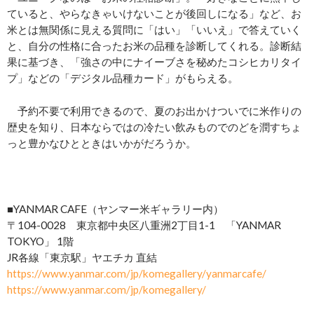
ていると、やらなきゃいけないことが後回しになる」など、お
米とは無関係に見える質問に「はい」「いいえ」で答えていく
と、自分の性格に合ったお⽶の品種を診断してくれる。診断結
果に基づき、「強さの中にナイーブさを秘めたコシヒカリタイ
プ」などの「デジタル品種カード」がもらえる。
予約不要で利用できるので、夏のお出かけついでに米作りの
歴史を知り、日本ならではの冷たい飲みものでのどを潤すちょ
っと豊かなひとときはいかがだろうか。
■YANMAR CAFE（ヤンマー⽶ギャラリー内）
〒104-0028 東京都中央区八重洲2丁目1-1 「YANMAR
TOKYO」 1階
JR各線「東京駅」ヤエチカ 直結
https://www.yanmar.com/jp/komegallery/yanmarcafe/
https://www.yanmar.com/jp/komegallery/