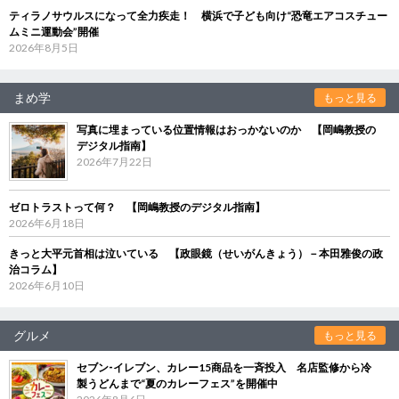
ティラノサウルスになって全力疾走！ 横浜で子ども向け“恐竜エアコスチュー
ムミニ運動会”開催
2026年8月5日
まめ学
もっと見る
写真に埋まっている位置情報はおっかないのか 【岡嶋教授の
デジタル指南】
2026年7月22日
ゼロトラストって何？ 【岡嶋教授のデジタル指南】
2026年6月18日
きっと大平元首相は泣いている 【政眼鏡（せいがんきょう）－本田雅俊の政
治コラム】
2026年6月10日
グルメ
もっと見る
セブン‐イレブン、カレー15商品を一斉投入 名店監修から冷
製うどんまで“夏のカレーフェス”を開催中