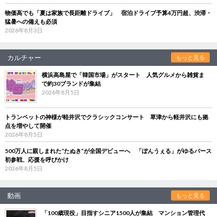
物価高でも「夏は家族で長距離ドライブ」 宿泊ドライブ予算4万円超、渋滞・
猛暑への備えも必須
2026年8月3日
カルチャー
もっと見る
横浜高島屋で「韓国市場」がスタート 人気グルメから雑貨ま
で約30ブランドが集結
2026年8月5日
トランペットの神様が軽井沢でクラシックコンサート 草津から軽井沢にも拠
点を増やして開催
2026年8月5日
500万人に親しまれた“たぬき”が全国デビューへ 「ぽんうぇる」がゆるバース
初参戦、応援を呼びかけ
2026年8月5日
動画
もっと見る
「100歳現役」目指すシニア1500人が集結 マンション管理代