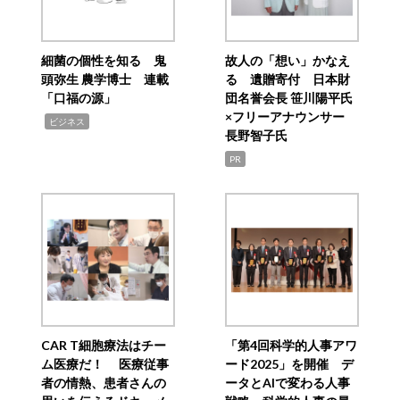
細菌の個性を知る 鬼
故人の「想い」かなえ
頭弥生 農学博士 連載
る 遺贈寄付 日本財
「口福の源」
団名誉会長 笹川陽平氏
×フリーアナウンサー
,
ビジネス
長野智子氏
PR
CAR T細胞療法はチー
「第4回科学的人事アワ
ム医療だ！ 医療従事
ード2025」を開催 デ
者の情熱、患者さんの
ータとAIで変わる人事