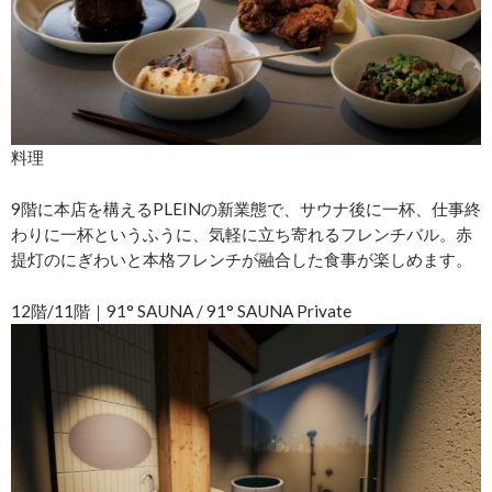
料理
9階に本店を構えるPLEINの新業態で、サウナ後に一杯、仕事終
わりに一杯というふうに、気軽に立ち寄れるフレンチバル。赤
提灯のにぎわいと本格フレンチが融合した食事が楽しめます。
12階/11階｜91° SAUNA / 91° SAUNA Private