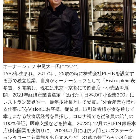
オーナーシェフ 中尾太一氏について
1992年生まれ。2017年 、25歳の時に株式会社PLEINを設立す
る形で独立起業。自身がオーナーシェフとして「Bistro plein 表
参道」を開業し、現在は東京・京都にて飲食店・小売店を展
開。2021年経済産業省選定「はばたく日本の中小企業300」に
レストラン業界唯一、最年少社長として受賞。“外食産業を憧れ
る仕事に”をVisionにお客様、従業員、取引業者様が食を通じて
幸せになる飲食店経営を目指し、コロナ禍でも従業員の給与の
100％保証。医療支援などを推進。2023年12月のPLEIN 銀座本
店移転開業を皮切りに、2024年1月には虎ノ門ヒルズステーシ
ョンタワーに新業態を出店するなど、31歳の若手ながら8店舗