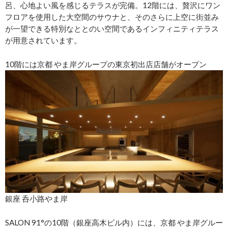
呂、心地よい風を感じるテラスが完備。12階には、贅沢にワン
フロアを使用した大空間のサウナと、そのさらに上空に街並み
が一望できる特別なととのい空間であるインフィニティテラス
が用意されています。
10階には京都 やま岸グループの東京初出店店舗がオープン
銀座 呑小路やま岸
SALON 91°の10階（銀座高木ビル内）には、京都 やま岸グルー