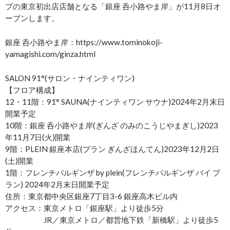
プの東京初出店店舗となる「銀座 呑小路やま岸」が11月8日オ
ープンします。
銀座 呑小路やま岸：https://www.tominokoji-
yamagishi.com/ginza.html
SALON 91°(サロン・ナインティワン)
【フロア構成】
12・11階：91° SAUNA(ナインティワン サウナ)2024年2月末日
開業予定
10階：銀座 呑小路やま岸(ぎんざ のみのこうじやまぎし)2023
年11月7日(火)開業
9階：PLEIN 銀座本店(プラン ぎんざほんてん)2023年12月2日
(土)開業
1階：フレンチバルギンザ by plein(フレンチバルギンザ バイ プ
ラン) 2024年2月末日開業予定
住所：東京都中央区銀座7丁目3-6 銀座高木ビル内
アクセス：東京メトロ「銀座駅」より徒歩5分
JR／東京メトロ／都営地下鉄「新橋駅」より徒歩5