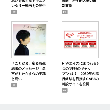
思いを伝えるドキュメ
戦略 科学的人事の最
ンタリー動画を公開中
新事例
PR
PR
「ことだま」宿る羽生
HIV/エイズにまつわる6
結弦のメッセージ 名
つの“理解のギャッ
言がもたらす心の平穏
プ”とは？ 2030年の流
と潤い
行終結を目指すGAP6の
特設サイトを公開
PR
PR