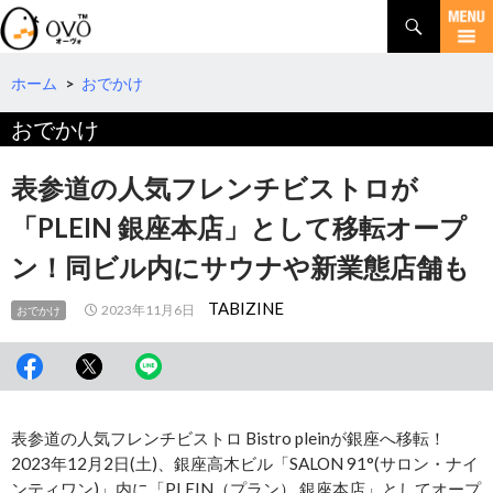
検
索
コ
ン
テ
ホーム
>
おでかけ
ン
おでかけ
ツ
へ
移
表参道の人気フレンチビストロが
動
「PLEIN 銀座本店」として移転オープ
ン！同ビル内にサウナや新業態店舗も
TABIZINE
2023年11月6日
おでかけ
表参道の人気フレンチビストロ Bistro pleinが銀座へ移転！
2023年12月2日(土)、銀座高木ビル「SALON 91°(サロン・ナイ
ンティワン)」内に「PLEIN（プラン） 銀座本店」としてオープ