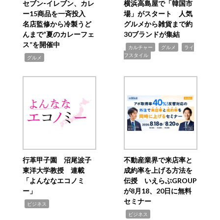
セブン‐イレブン、カレ
横浜高島屋で「韓国市
ー15商品を一斉投入
場」がスタート 人気
名店監修から冷製うど
グルメから雑貨まで約
んまで“夏のカレーフェ
30ブランドが集結
ス”を開催中
,
,
,
カルチャー
グルメ
ライ
フスタイル
,
グルメ
行革甲子園 沼尾波子
不動産業界で来店率と
東洋大学教授 連載
成約率を上げる方法を
「よんななエコノミ
伝授 いえらぶGROUP
ー」
が8月18、20日に無料
セミナー
,
ビジネス
,
ビジネス