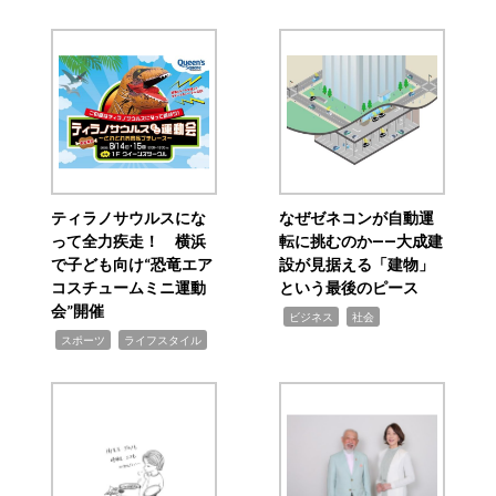
ティラノサウルスにな
なぜゼネコンが自動運
って全力疾走！ 横浜
転に挑むのか――大成建
で子ども向け“恐竜エア
設が見据える「建物」
コスチュームミニ運動
という最後のピース
会”開催
,
,
ビジネス
社会
,
,
スポーツ
ライフスタイル