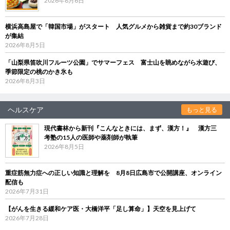
2026年8月6日
横浜高島屋で「韓国市場」がスタート 人気グルメから雑貨まで約30ブランド
が集結
2026年8月5日
「山梨県笛吹川フルーツ公園」でサマーフェス 富士山を眺めながら水遊び、
季節限定の桃のかき氷も
2026年8月3日
ヘルスケア
もっと見る
現代書林から新刊『こんなときには、まず、漢方！』 漢方三
考塾の15人の医師や薬剤師が執筆
2026年8月5日
重症筋無力症への正しい知識と理解を 8月8日広島市で公開講座、オンライン
配信も
2026年7月31日
【がんを生きる緩和ケア医・大橋洋平「足し算命」】天空を見上げて
2026年7月28日