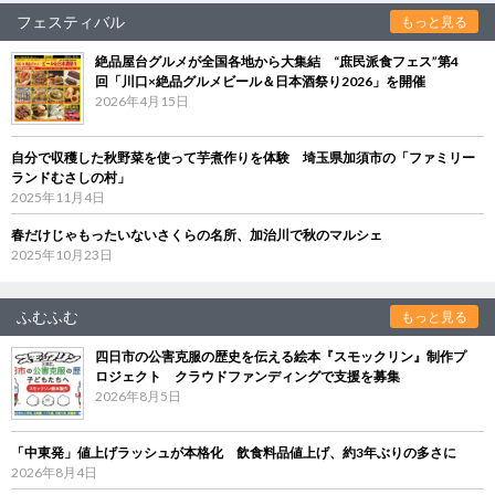
フェスティバル
もっと見る
絶品屋台グルメが全国各地から大集結 “庶民派食フェス”第4
回「川口×絶品グルメビール＆日本酒祭り2026」を開催
2026年4月15日
自分で収穫した秋野菜を使って芋煮作りを体験 埼玉県加須市の「ファミリー
ランドむさしの村」
2025年11月4日
春だけじゃもったいないさくらの名所、加治川で秋のマルシェ
2025年10月23日
ふむふむ
もっと見る
四日市の公害克服の歴史を伝える絵本『スモックリン』制作プ
ロジェクト クラウドファンディングで支援を募集
2026年8月5日
「中東発」値上げラッシュが本格化 飲食料品値上げ、約3年ぶりの多さに
2026年8月4日