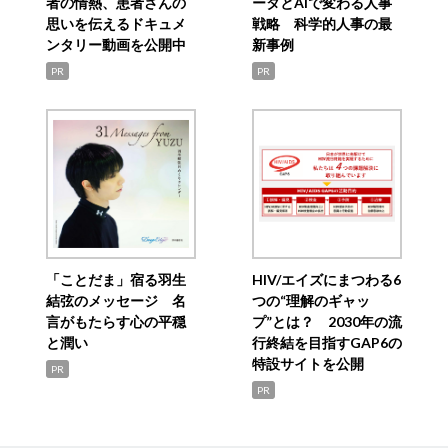
者の情熱、患者さんの
ータとAIで変わる人事
思いを伝えるドキュメ
戦略 科学的人事の最
ンタリー動画を公開中
新事例
PR
PR
「ことだま」宿る羽生
HIV/エイズにまつわる6
結弦のメッセージ 名
つの“理解のギャッ
言がもたらす心の平穏
プ”とは？ 2030年の流
と潤い
行終結を目指すGAP6の
特設サイトを公開
PR
PR