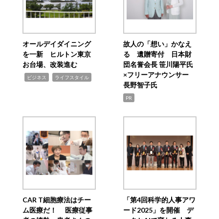
オールデイダイニング
故人の「想い」かなえ
を一新 ヒルトン東京
る 遺贈寄付 日本財
お台場、改装進む
団名誉会長 笹川陽平氏
×フリーアナウンサー
,
,
ビジネス
ライフスタイル
長野智子氏
PR
CAR T細胞療法はチー
「第4回科学的人事アワ
ム医療だ！ 医療従事
ード2025」を開催 デ