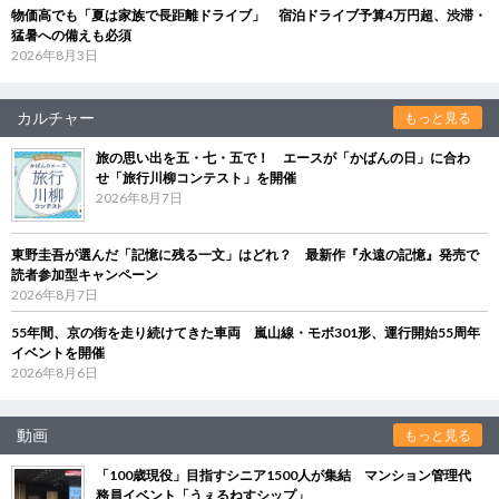
物価高でも「夏は家族で長距離ドライブ」 宿泊ドライブ予算4万円超、渋滞・
猛暑への備えも必須
2026年8月3日
カルチャー
もっと見る
旅の思い出を五・七・五で！ エースが「かばんの日」に合わ
せ「旅行川柳コンテスト」を開催
2026年8月7日
東野圭吾が選んだ「記憶に残る一文」はどれ？ 最新作『永遠の記憶』発売で
読者参加型キャンペーン
2026年8月7日
55年間、京の街を走り続けてきた車両 嵐山線・モボ301形、運行開始55周年
イベントを開催
2026年8月6日
動画
もっと見る
「100歳現役」目指すシニア1500人が集結 マンション管理代
務員イベント「うぇるねすシップ」