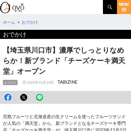
検
索
コ
ン
テ
ホーム
>
おでかけ
ン
おでかけ
ツ
へ
移
【埼玉県川口市】濃厚でしっとりなめ
動
らか！新ブランド「チーズケーキ満天
堂」オープン
TABIZINE
2023年11月14日
おでかけ
完熟フルーツと北海道産の生クリームを使ったフルーツサンド
が人気の「満天堂」から、新ブランドとなるチーズケーキ専門
店「チーズケーキ満天堂」が、埼玉県川口市に2023年11月1日