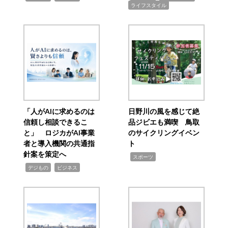
ライフスタイル
「人がAIに求めるのは
日野川の風を感じて絶
信頼し相談できるこ
品ジビエも満喫 鳥取
と」 ロジカがAI事業
のサイクリングイベン
者と導入機関の共通指
ト
針案を策定へ
,
スポーツ
,
,
デジもの
ビジネス