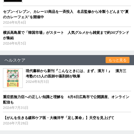
セブン‐イレブン、カレー15商品を一斉投入 名店監修から冷製うどんまで“夏
のカレーフェス”を開催中
2026年8月6日
横浜高島屋で「韓国市場」がスタート 人気グルメから雑貨まで約30ブランド
が集結
2026年8月5日
ヘルスケア
もっと見る
現代書林から新刊『こんなときには、まず、漢方！』 漢方三
考塾の15人の医師や薬剤師が執筆
2026年8月5日
重症筋無力症への正しい知識と理解を 8月8日広島市で公開講座、オンライン
配信も
2026年7月31日
【がんを生きる緩和ケア医・大橋洋平「足し算命」】天空を見上げて
2026年7月28日