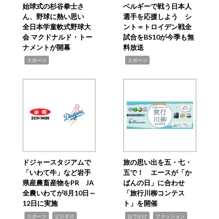
始球式の杉谷拳士さ
ベルギーで戦う日本人
ん、野球に熱い思い
選手を応援しよう シ
全日本学童軟式野球大
ント＝トロイデン戦全
会 マクドナルド・トー
試合をBS10が今季も無
ナメントが開幕
料放送
,
,
スポーツ
スポーツ
ドジャースタジアムで
旅の思い出を五・七・
「いわて牛」など岩手
五で！ エースが「か
県産農畜産物をPR JA
ばんの日」に合わせ
全農いわてが8月10日～
「旅行川柳コンテス
12日に実施
ト」を開催
,
,
,
,
,
スポーツ
ビジネス
おでかけ
ファッション