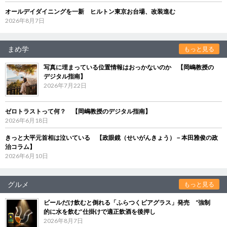
オールデイダイニングを一新 ヒルトン東京お台場、改装進む
2026年8月7日
まめ学
もっと見る
写真に埋まっている位置情報はおっかないのか 【岡嶋教授の
デジタル指南】
2026年7月22日
ゼロトラストって何？ 【岡嶋教授のデジタル指南】
2026年6月18日
きっと大平元首相は泣いている 【政眼鏡（せいがんきょう）－本田雅俊の政
治コラム】
2026年6月10日
グルメ
もっと見る
ビールだけ飲むと倒れる「ふらつくビアグラス」発売 “強制
的に水を飲む”仕掛けで適正飲酒を後押し
2026年8月7日