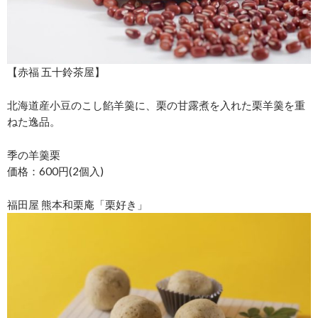
【赤福 五十鈴茶屋】
北海道産小豆のこし餡羊羹に、栗の甘露煮を入れた栗羊羹を重
ねた逸品。
季の羊羹栗
価格：600円(2個入)
福田屋 熊本和栗庵「栗好き」