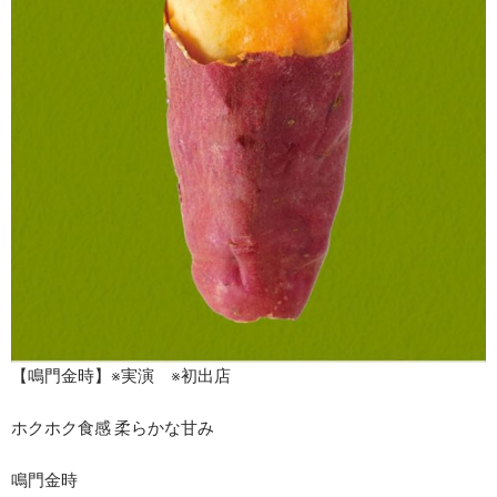
【鳴門金時】※実演 ※初出店
ホクホク食感 柔らかな甘み
鳴門金時