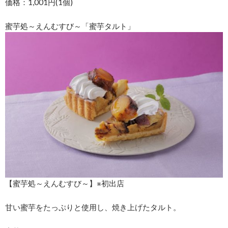
価格：1,001円(1個)
蜜芋処～えんむすび～「蜜芋タルト」
【蜜芋処～えんむすび～】※初出店
甘い蜜芋をたっぷりと使用し、焼き上げたタルト。