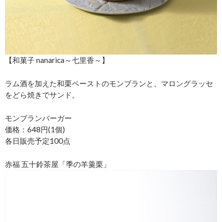
【和菓子 nanarica～七里香～】
ラム酒を加えた和栗ペーストのモンブランと、マロングラッセ
をどら焼きでサンド。
モンブランバーガー
価格：648円(1個)
各日販売予定100点
赤福 五十鈴茶屋「季の羊羹栗」