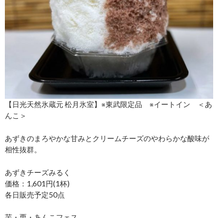
【日光天然氷蔵元 松月氷室】※東武限定品 ※イートイン ＜あ
んこ＞
あずきのまろやかな甘みとクリームチーズのやわらかな酸味が
相性抜群。
あずきチーズみるく
価格：1,601円(1杯)
各日販売予定50点
芋・栗・あんこフェス