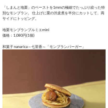
「しまんと地栗」のペーストを1mmの極細でたっぷり絞った特
別なモンブラン。 仕上げに栗の渋皮煮を半分にカットして、両
サイドにトッピング。
地栗モンブランプルミエmini
価格：1,080円(1個)
和菓子 nanarica～七里香～「モンブランバーガー」