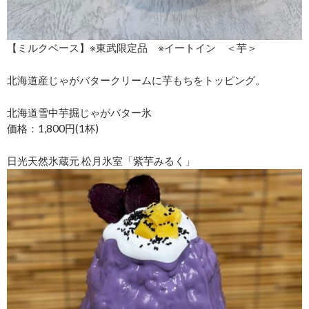
【ミルクベース】※東武限定品 ※イートイン ＜芋＞
北海道産じゃがバタークリームに芋もちをトッピング。
北海道雪中芋掘じゃがバター氷
価格：1,800円(1杯)
日光天然氷蔵元 松月氷室「紫芋みるく」