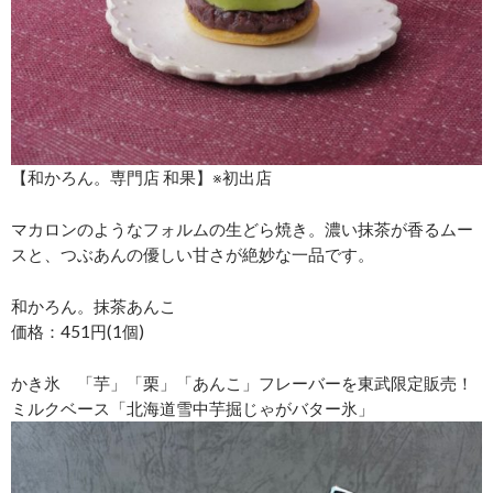
【和かろん。専門店 和果】※初出店
マカロンのようなフォルムの生どら焼き。濃い抹茶が香るムー
スと、つぶあんの優しい甘さが絶妙な一品です。
和かろん。抹茶あんこ
価格：451円(1個)
かき氷 「芋」「栗」「あんこ」フレーバーを東武限定販売！
ミルクベース「北海道雪中芋掘じゃがバター氷」