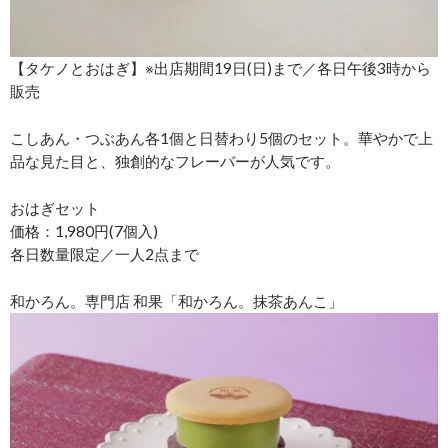
【タケノとおはぎ】※出店期間19日(日)まで／各日午後3時から
販売
こしあん・つぶあん各1個と日替わり5個のセット。華やかで上
品な見た目と、独創的なフレーバーが人気です。
おはぎセット
価格：1,980円(7個入)
各日数量限定／一人2点まで
和かろん。専門店 和果「和かろん。抹茶あんこ」