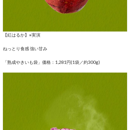
【紅はるか】※実演
ねっとり食感 強い甘み
「熟成やきいも袋」価格：1,281円(1袋／約300g)