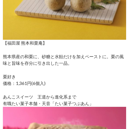
【福田屋 熊本和栗庵】
熊本県産の和栗に、砂糖と水飴だけを加えペーストに。栗の風
味と旨味を存分に引き出した一品。
栗好き
価格：1,361円(6個入)
あんこスイーツ 王道から進化系まで
有職たい菓子本舗・天音「たい菓子つぶあん」