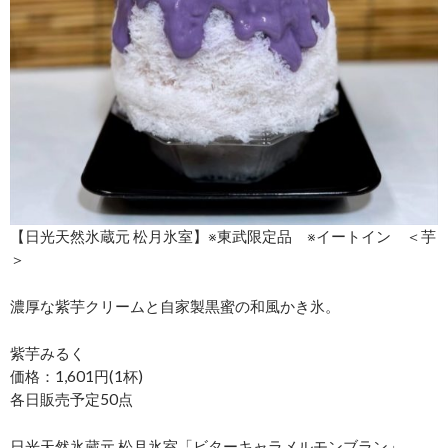
【日光天然氷蔵元 松月氷室】※東武限定品 ※イートイン ＜芋
＞
濃厚な紫芋クリームと自家製黒蜜の和風かき氷。
紫芋みるく
価格：1,601円(1杯)
各日販売予定50点
日光天然氷蔵元 松月氷室「ビターキャラメルモンブラン」