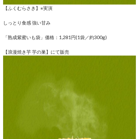
【ふくむらさき】※実演
しっとり食感 強い甘み
「熟成紫蜜いも袋」価格：1,281円(1袋／約300g)
【浪漫焼き芋 芋の巣】にて販売