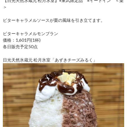
【日光天然氷蔵元 松月氷室】※東武限定品 ※イートイン ＜栗
＞
ビターキャラメルソースが栗の風味を引き立てます。
ビターキャラメルモンブラン
価格：1,601円(1杯)
各日販売予定50点
日光天然氷蔵元 松月氷室「あずきチーズみるく」