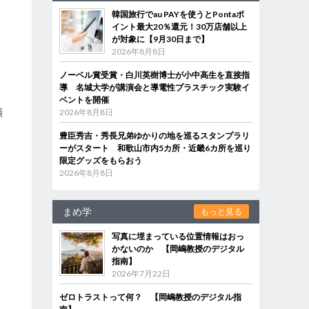
韓国旅行でau PAYを使うとPontaポ
イント最大20％還元！30万店舗以上
が対象に【9月30日まで】
2026年8月8日
わ
ノーベル賞受賞・白川英樹博士が小中高生を直接指
導 名城大学が講演会と導電性プラスチック実験イ
ベントを開催
類
2026年8月8日
豊臣秀吉・秀長兄弟ゆかりの地を巡るスタンプラリ
ーがスタート 和歌山市内5カ所・近畿6カ所を巡り
限定グッズをもらおう
2026年8月8日
まめ学
もっと見る
写真に埋まっている位置情報はおっ
かないのか 【岡嶋教授のデジタル
指南】
2026年7月22日
ゼロトラストって何？ 【岡嶋教授のデジタル指