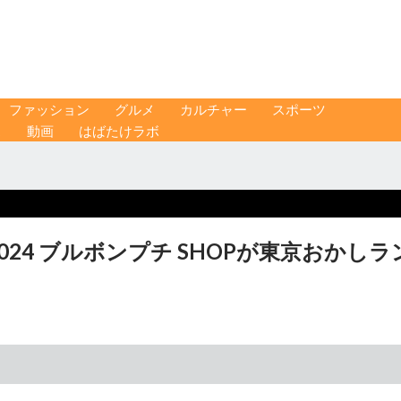
ファッション
グルメ
カルチャー
スポーツ
ス
動画
はばたけラボ
24 ブルボンプチ SHOPが東京おかしラ