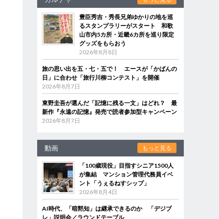
豊臣秀吉・秀長兄弟ゆかりの地を巡
るスタンプラリーがスタート 和歌
山市内5カ所・近畿6カ所を巡り限定
グッズをもらおう
2026年8月8日
旅の思い出を五・七・五で！ エースが「かばんの
日」に合わせ「旅行川柳コンテスト」を開催
2026年8月7日
東野圭吾が選んだ「記憶に残る一文」はどれ？ 最
新作『永遠の記憶』発売で読者参加型キャンペーン
2026年8月7日
動画
もっと見る
「100歳現役」目指すシニア1500人
が集結 マンション管理代務員イベ
ント「うぇるねすシップ」
2026年8月4日
AI時代、「暗黙知」は継承できるのか 「デジブ
レ」説明会／ラウンドテーブル