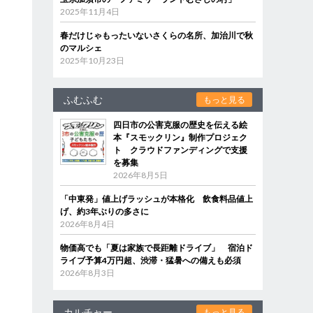
2025年11月4日
春だけじゃもったいないさくらの名所、加治川で秋
のマルシェ
2025年10月23日
し
ふむふむ
もっと見る
四日市の公害克服の歴史を伝える絵
本『スモックリン』制作プロジェク
ト クラウドファンディングで支援
を募集
2026年8月5日
「中東発」値上げラッシュが本格化 飲食料品値上
げ、約3年ぶりの多さに
2026年8月4日
物価高でも「夏は家族で長距離ドライブ」 宿泊ド
ライブ予算4万円超、渋滞・猛暑への備えも必須
2026年8月3日
カルチャー
もっと見る