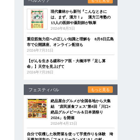
ヘルスケア
もっと見る
現代書林から新刊『こんなときに
は、まず、漢方！』 漢方三考塾の
ん
15人の医師や薬剤師が執筆
2026年8月5日
重症筋無力症への正しい知識と理解を 8月8日広島
市で公開講座、オンライン配信も
2026年7月31日
【がんを生きる緩和ケア医・大橋洋平「足し算
命」】天空を見上げて
2026年7月28日
フェスティバル
もっと見る
絶品屋台グルメが全国各地から大集
結 “庶民派食フェス”第4回「川口×
絶品グルメビール＆日本酒祭り
2026」を開催
2026年4月15日
自分で収穫した秋野菜を使って芋煮作りを体験 埼
玉県加須市の「ファミリーランドむさしの村」