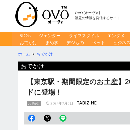
OVO [オーヴォ]
話題の情報を発信するサイト
コンテンツへ移動
検
SDGs
ジェンダー
ライフスタイル
エンタメ
索
おでかけ
まめ学
デジもの
ペット
ビジネ
ホーム
>
おでかけ
おでかけ
【東京駅・期間限定のお土産】20
ドに登場！
TABIZINE
2024年7月5日
おでかけ