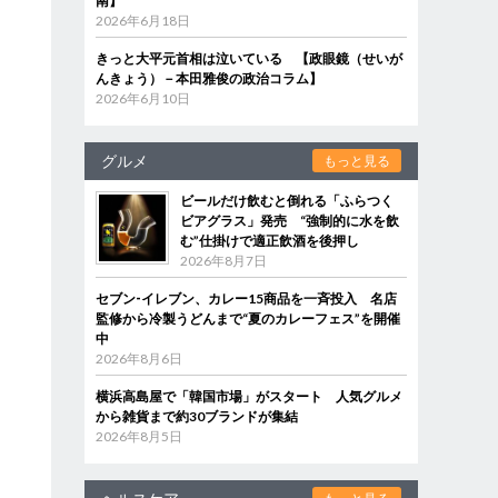
南】
2026年6月18日
きっと大平元首相は泣いている 【政眼鏡（せいが
んきょう）－本田雅俊の政治コラム】
2026年6月10日
グルメ
もっと見る
し
ビールだけ飲むと倒れる「ふらつく
ビアグラス」発売 “強制的に水を飲
む”仕掛けで適正飲酒を後押し
に
2026年8月7日
セブン‐イレブン、カレー15商品を一斉投入 名店
監修から冷製うどんまで“夏のカレーフェス”を開催
中
2026年8月6日
横浜高島屋で「韓国市場」がスタート 人気グルメ
から雑貨まで約30ブランドが集結
2026年8月5日