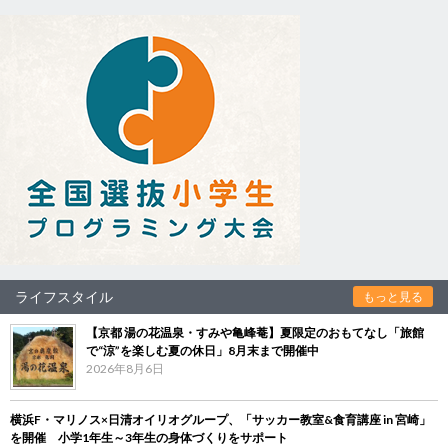
ライフスタイル
もっと見る
【京都 湯の花温泉・すみや亀峰菴】夏限定のおもてなし「旅館
で“涼”を楽しむ夏の休日」8月末まで開催中
2026年8月6日
横浜F・マリノス×日清オイリオグループ、「サッカー教室&食育講座 in 宮崎」
を開催 小学1年生～3年生の身体づくりをサポート