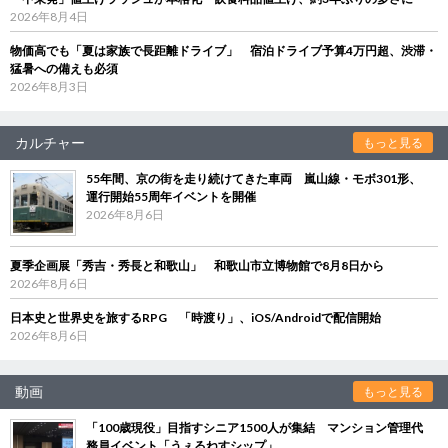
2026年8月4日
物価高でも「夏は家族で長距離ドライブ」 宿泊ドライブ予算4万円超、渋滞・
猛暑への備えも必須
2026年8月3日
カルチャー
もっと見る
55年間、京の街を走り続けてきた車両 嵐山線・モボ301形、
運行開始55周年イベントを開催
2026年8月6日
夏季企画展「秀吉・秀長と和歌山」 和歌山市立博物館で8月8日から
2026年8月6日
日本史と世界史を旅するRPG 「時渡り」、iOS/Androidで配信開始
2026年8月6日
動画
もっと見る
「100歳現役」目指すシニア1500人が集結 マンション管理代
務員イベント「うぇるねすシップ」