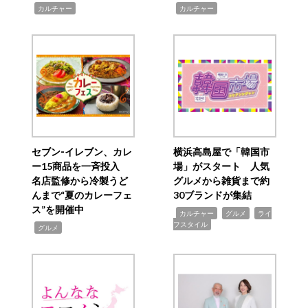
,
,
カルチャー
カルチャー
セブン‐イレブン、カレ
横浜高島屋で「韓国市
ー15商品を一斉投入
場」がスタート 人気
名店監修から冷製うど
グルメから雑貨まで約
んまで“夏のカレーフェ
30ブランドが集結
ス”を開催中
,
,
,
カルチャー
グルメ
ライ
フスタイル
,
グルメ