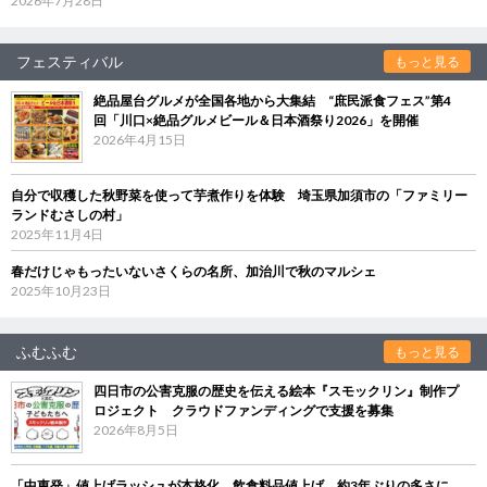
2026年7月28日
フェスティバル
もっと見る
絶品屋台グルメが全国各地から大集結 “庶民派食フェス”第4
回「川口×絶品グルメビール＆日本酒祭り2026」を開催
2026年4月15日
自分で収穫した秋野菜を使って芋煮作りを体験 埼玉県加須市の「ファミリー
ランドむさしの村」
2025年11月4日
春だけじゃもったいないさくらの名所、加治川で秋のマルシェ
2025年10月23日
ふむふむ
もっと見る
四日市の公害克服の歴史を伝える絵本『スモックリン』制作プ
ロジェクト クラウドファンディングで支援を募集
2026年8月5日
「中東発」値上げラッシュが本格化 飲食料品値上げ、約3年ぶりの多さに