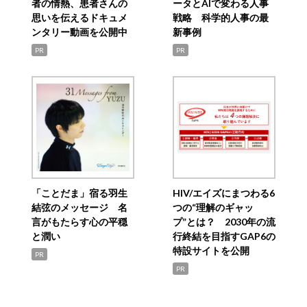
者の情熱、患者さんの
ータとAIで変わる人事
思いを伝えるドキュメ
戦略 科学的人事の最
ンタリー動画を公開中
新事例
PR
PR
「ことだま」宿る羽生
HIV/エイズにまつわる6
結弦のメッセージ 名
つの“理解のギャッ
言がもたらす心の平穏
プ”とは？ 2030年の流
と潤い
行終結を目指すGAP6の
特設サイトを公開
PR
PR