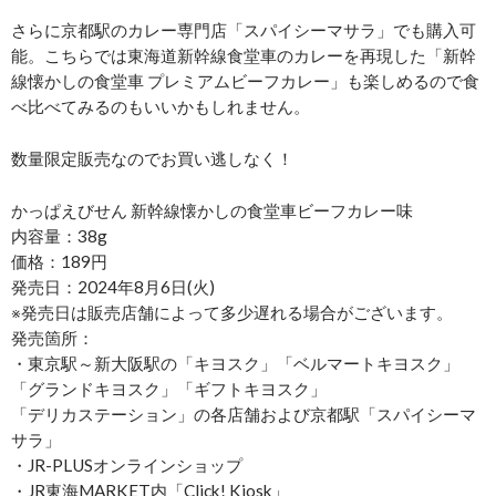
さらに京都駅のカレー専門店「スパイシーマサラ」でも購入可
能。こちらでは東海道新幹線食堂車のカレーを再現した「新幹
線懐かしの食堂車 プレミアムビーフカレー」も楽しめるので食
べ比べてみるのもいいかもしれません。
数量限定販売なのでお買い逃しなく！
かっぱえびせん 新幹線懐かしの食堂車ビーフカレー味
内容量：38g
価格：189円
発売日：2024年8月6日(火)
※発売日は販売店舗によって多少遅れる場合がございます。
発売箇所：
・東京駅～新大阪駅の「キヨスク」「ベルマートキヨスク」
「グランドキヨスク」「ギフトキヨスク」
「デリカステーション」の各店舗および京都駅「スパイシーマ
サラ」
・JR-PLUSオンラインショップ
・JR東海MARKET内「Click! Kiosk」