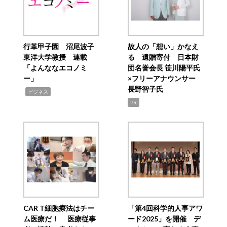
行革甲子園 沼尾波子
故人の「想い」かなえ
東洋大学教授 連載
る 遺贈寄付 日本財
「よんななエコノミ
団名誉会長 笹川陽平氏
ー」
×フリーアナウンサー
長野智子氏
,
ビジネス
PR
CAR T細胞療法はチー
「第4回科学的人事アワ
ム医療だ！ 医療従事
ード2025」を開催 デ