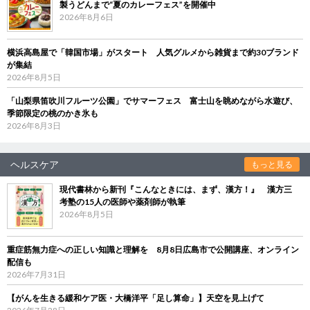
製うどんまで“夏のカレーフェス”を開催中
2026年8月6日
横浜高島屋で「韓国市場」がスタート 人気グルメから雑貨まで約30ブランド
が集結
2026年8月5日
「山梨県笛吹川フルーツ公園」でサマーフェス 富士山を眺めながら水遊び、
季節限定の桃のかき氷も
2026年8月3日
ヘルスケア
もっと見る
現代書林から新刊『こんなときには、まず、漢方！』 漢方三
考塾の15人の医師や薬剤師が執筆
2026年8月5日
重症筋無力症への正しい知識と理解を 8月8日広島市で公開講座、オンライン
配信も
2026年7月31日
【がんを生きる緩和ケア医・大橋洋平「足し算命」】天空を見上げて