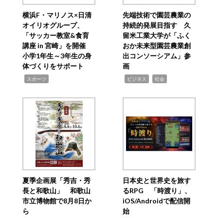
横浜F・マリノス×日清
先端技術で園芸農業の
オイリオグループ、
持続的発展目指す 久
「サッカー教室&食育
留米工業大学が「ふく
講座 in 宮崎」を開催
おか未来型園芸農業創
小学1年生～3年生の身
出コンソーシアム」参
体づくりをサポート
画
,
,
,
スポーツ
ビジネス
社会
夏季企画展「秀吉・秀
日本史と世界史を旅す
長と和歌山」 和歌山
るRPG 「時渡り」、
市立博物館で8月8日か
iOS/Androidで配信開
ら
始