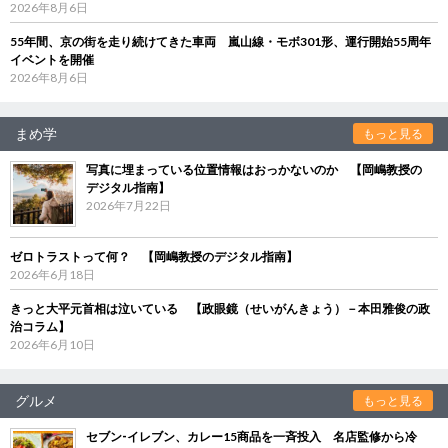
2026年8月6日
55年間、京の街を走り続けてきた車両 嵐山線・モボ301形、運行開始55周年
イベントを開催
2026年8月6日
まめ学
もっと見る
写真に埋まっている位置情報はおっかないのか 【岡嶋教授の
デジタル指南】
2026年7月22日
ゼロトラストって何？ 【岡嶋教授のデジタル指南】
2026年6月18日
きっと大平元首相は泣いている 【政眼鏡（せいがんきょう）－本田雅俊の政
治コラム】
2026年6月10日
グルメ
もっと見る
セブン‐イレブン、カレー15商品を一斉投入 名店監修から冷