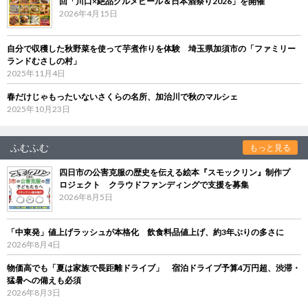
回「川口×絶品グルメビール＆日本酒祭り2026」を開催
2026年4月15日
自分で収穫した秋野菜を使って芋煮作りを体験 埼玉県加須市の「ファミリー
ランドむさしの村」
2025年11月4日
春だけじゃもったいないさくらの名所、加治川で秋のマルシェ
2025年10月23日
ふむふむ
もっと見る
四日市の公害克服の歴史を伝える絵本『スモックリン』制作プ
ロジェクト クラウドファンディングで支援を募集
2026年8月5日
「中東発」値上げラッシュが本格化 飲食料品値上げ、約3年ぶりの多さに
2026年8月4日
物価高でも「夏は家族で長距離ドライブ」 宿泊ドライブ予算4万円超、渋滞・
猛暑への備えも必須
2026年8月3日