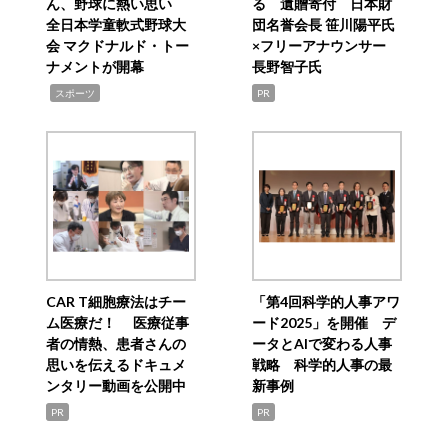
ん、野球に熱い思い
る 遺贈寄付 日本財
全日本学童軟式野球大
団名誉会長 笹川陽平氏
会 マクドナルド・トー
×フリーアナウンサー
ナメントが開幕
長野智子氏
,
スポーツ
PR
CAR T細胞療法はチー
「第4回科学的人事アワ
ム医療だ！ 医療従事
ード2025」を開催 デ
者の情熱、患者さんの
ータとAIで変わる人事
思いを伝えるドキュメ
戦略 科学的人事の最
ンタリー動画を公開中
新事例
PR
PR