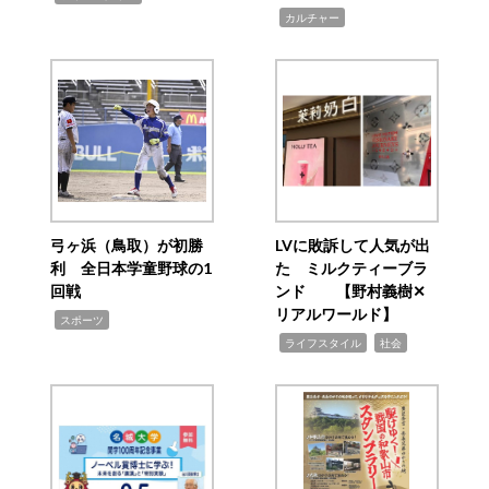
,
カルチャー
弓ヶ浜（鳥取）が初勝
LVに敗訴して人気が出
利 全日本学童野球の1
た ミルクティーブラ
回戦
ンド 【野村義樹✕
リアルワールド】
,
スポーツ
,
,
ライフスタイル
社会