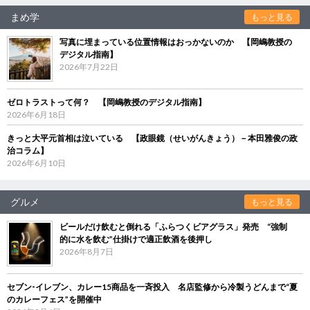
まめ学
もっと見る
写真に埋まっている位置情報はおっかないのか 【岡嶋教授の
デジタル指南】
2026年7月22日
ゼロトラストって何？ 【岡嶋教授のデジタル指南】
2026年6月18日
きっと大平元首相は泣いている 【政眼鏡（せいがんきょう）－本田雅俊の政
治コラム】
2026年6月10日
グルメ
もっと見る
ビールだけ飲むと倒れる「ふらつくビアグラス」発売 “強制
的に水を飲む”仕掛けで適正飲酒を後押し
2026年8月7日
セブン‐イレブン、カレー15商品を一斉投入 名店監修から冷製うどんまで“夏
のカレーフェス”を開催中