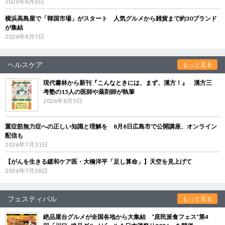
2026年8月6日
横浜高島屋で「韓国市場」がスタート 人気グルメから雑貨まで約30ブランド
が集結
2026年8月5日
ヘルスケア
もっと見る
現代書林から新刊『こんなときには、まず、漢方！』 漢方三
考塾の15人の医師や薬剤師が執筆
2026年8月5日
重症筋無力症への正しい知識と理解を 8月8日広島市で公開講座、オンライン
配信も
2026年7月31日
【がんを生きる緩和ケア医・大橋洋平「足し算命」】天空を見上げて
2026年7月28日
フェスティバル
もっと見る
絶品屋台グルメが全国各地から大集結 “庶民派食フェス”第4