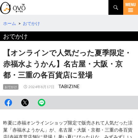
検
索
コ
ン
テ
ホーム
>
おでかけ
ン
おでかけ
ツ
へ
移
【オンラインで人気だった夏季限定・
動
赤福水ようかん】名古屋・大阪・京
都・三重の各百貨店に登場
TABIZINE
2024年8月17日
おでかけ
昨夏に赤福オンラインショップ限定で販売されて人気だった涼
菓「赤福水ようかん」が、名古屋・大阪・京都・三重の各百貨
店(赤福直営店舗)に登場！ 暑い夏にぴったりな、みずみずしい