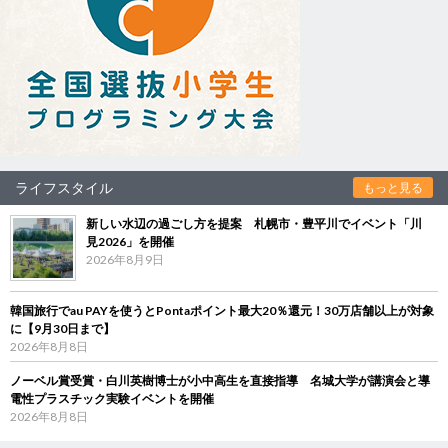
ライフスタイル
もっと見る
新しい水辺の過ごし方を提案 札幌市・豊平川でイベント「川
見2026」を開催
2026年8月9日
韓国旅行でau PAYを使うとPontaポイント最大20％還元！30万店舗以上が対象
に【9月30日まで】
2026年8月8日
ノーベル賞受賞・白川英樹博士が小中高生を直接指導 名城大学が講演会と導
電性プラスチック実験イベントを開催
2026年8月8日