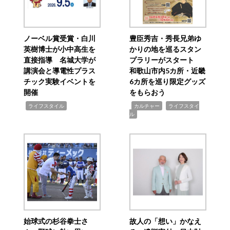
ノーベル賞受賞・白川
豊臣秀吉・秀長兄弟ゆ
英樹博士が小中高生を
かりの地を巡るスタン
直接指導 名城大学が
プラリーがスタート
講演会と導電性プラス
和歌山市内5カ所・近畿
チック実験イベントを
6カ所を巡り限定グッズ
開催
をもらおう
,
,
,
ライフスタイル
カルチャー
ライフスタイ
ル
始球式の杉谷拳士さ
故人の「想い」かなえ