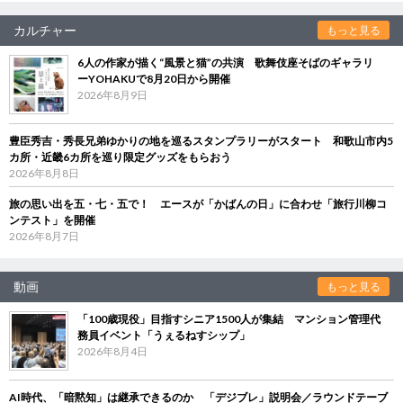
カルチャー
もっと見る
6人の作家が描く“風景と猫”の共演 歌舞伎座そばのギャラリ
ーYOHAKUで8月20日から開催
2026年8月9日
豊臣秀吉・秀長兄弟ゆかりの地を巡るスタンプラリーがスタート 和歌山市内5
カ所・近畿6カ所を巡り限定グッズをもらおう
2026年8月8日
旅の思い出を五・七・五で！ エースが「かばんの日」に合わせ「旅行川柳コ
ンテスト」を開催
2026年8月7日
動画
もっと見る
「100歳現役」目指すシニア1500人が集結 マンション管理代
務員イベント「うぇるねすシップ」
2026年8月4日
AI時代、「暗黙知」は継承できるのか 「デジブレ」説明会／ラウンドテーブ