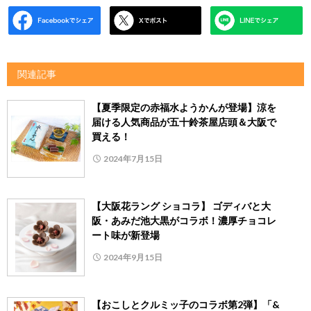
関連記事
【夏季限定の赤福水ようかんが登場】涼を
届ける人気商品が五十鈴茶屋店頭＆大阪で
買える！
2024年7月15日
【大阪花ラング ショコラ】 ゴディバと大
阪・あみだ池大黒がコラボ！濃厚チョコレ
ート味が新登場
2024年9月15日
【おこしとクルミッ子のコラボ第2弾】「&