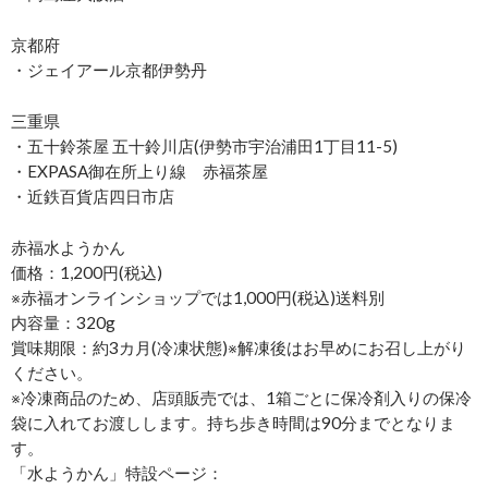
京都府
・ジェイアール京都伊勢丹
三重県
・五十鈴茶屋 五十鈴川店(伊勢市宇治浦田1丁目11-5)
・EXPASA御在所上り線 赤福茶屋
・近鉄百貨店四日市店
赤福水ようかん
価格：1,200円(税込)
※赤福オンラインショップでは1,000円(税込)送料別
内容量：320g
賞味期限：約3カ月(冷凍状態)※解凍後はお早めにお召し上がり
ください。
※冷凍商品のため、店頭販売では、1箱ごとに保冷剤入りの保冷
袋に入れてお渡しします。持ち歩き時間は90分までとなりま
す。
「水ようかん」特設ページ：