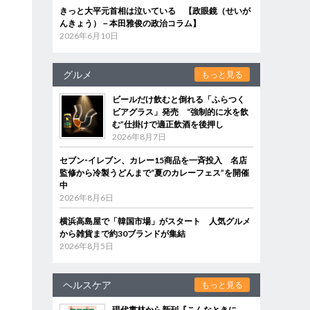
きっと大平元首相は泣いている 【政眼鏡（せいが
んきょう）－本田雅俊の政治コラム】
2026年6月10日
グルメ
もっと見る
ビールだけ飲むと倒れる「ふらつく
ビアグラス」発売 “強制的に水を飲
む”仕掛けで適正飲酒を後押し
2026年8月7日
セブン‐イレブン、カレー15商品を一斉投入 名店
監修から冷製うどんまで“夏のカレーフェス”を開催
中
2026年8月6日
横浜高島屋で「韓国市場」がスタート 人気グルメ
から雑貨まで約30ブランドが集結
2026年8月5日
ヘルスケア
もっと見る
現代書林から新刊『こんなときに