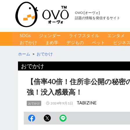
OVO [オーヴォ]
話題の情報を発信するサイト
コンテンツへ移動
検
SDGs
ジェンダー
ライフスタイル
エンタメ
索
おでかけ
まめ学
デジもの
ペット
ビジネ
ホーム
>
おでかけ
おでかけ
【倍率40倍！住所非公開の秘
強！没入感最高！
TABIZINE
2024年9月1日
おでかけ