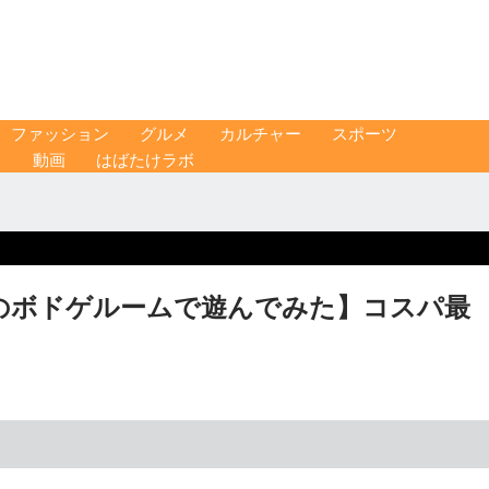
ファッション
グルメ
カルチャー
スポーツ
ス
動画
はばたけラボ
密のボドゲルームで遊んでみた】コスパ最