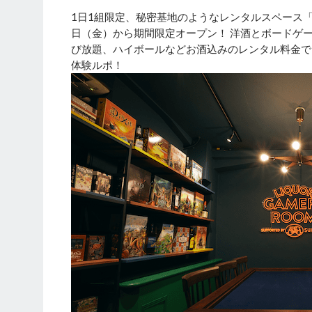
1日1組限定、秘密基地のようなレンタルスペース「LI
日（金）から期間限定オープン！ 洋酒とボードゲ
び放題、ハイボールなどお酒込みのレンタル料金で
体験ルポ！