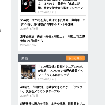
文」はどれ？ 最新作『永遠の記
憶』発売で読者参加型キャンペーン
2026年8月7日
55年間、京の街を走り続けてきた車両 嵐山線・モ
ボ301形、運行開始55周年イベントを開催
2026年8月6日
謎
夏季企画展「秀吉・秀長と和歌山」 和歌山市立博
物館で8月8日から
2026年8月6日
に
動画
もっと見る
「100歳現役」目指すシニア1500人
が集結 マンション管理代務員イベ
ント「うぇるねすシップ」
2026年8月4日
AI時代、「暗黙知」は継承できるのか 「デジブ
レ」説明会／ラウンドテーブル
2026年8月3日
紀伊勝浦の魅力を堪能 ホテル浦島、日昇館をリニ