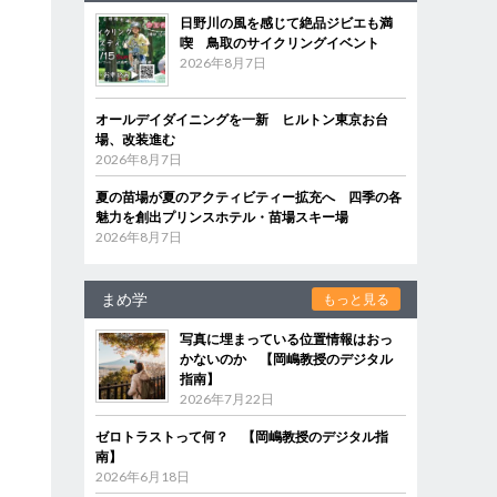
日野川の風を感じて絶品ジビエも満
喫 鳥取のサイクリングイベント
2026年8月7日
オールデイダイニングを一新 ヒルトン東京お台
場、改装進む
2026年8月7日
夏の苗場が夏のアクティビティー拡充へ 四季の各
魅力を創出プリンスホテル・苗場スキー場
2026年8月7日
まめ学
もっと見る
写真に埋まっている位置情報はおっ
かないのか 【岡嶋教授のデジタル
指南】
2026年7月22日
ゼロトラストって何？ 【岡嶋教授のデジタル指
南】
2026年6月18日