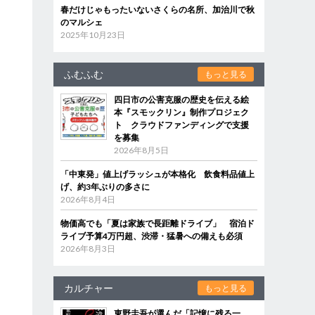
春だけじゃもったいないさくらの名所、加治川で秋
のマルシェ
2025年10月23日
ふむふむ
もっと見る
四日市の公害克服の歴史を伝える絵
本『スモックリン』制作プロジェク
ト クラウドファンディングで支援
を募集
2026年8月5日
「中東発」値上げラッシュが本格化 飲食料品値上
げ、約3年ぶりの多さに
2026年8月4日
物価高でも「夏は家族で長距離ドライブ」 宿泊ド
ライブ予算4万円超、渋滞・猛暑への備えも必須
2026年8月3日
カルチャー
もっと見る
東野圭吾が選んだ「記憶に残る一