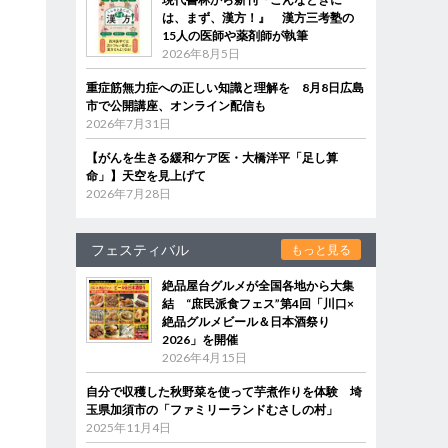
は、まず、漢方！』 漢方三考塾の
15人の医師や薬剤師が執筆
2026年8月5日
重症筋無力症への正しい知識と理解を 8月8日広島
市で公開講座、オンライン配信も
2026年7月31日
【がんを生きる緩和ケア医・大橋洋平「足し算
命」】天空を見上げて
2026年7月28日
フェスティバル
もっと見る
絶品屋台グルメが全国各地から大集
結 “庶民派食フェス”第4回「川口×
絶品グルメビール＆日本酒祭り
2026」を開催
2026年4月15日
自分で収穫した秋野菜を使って芋煮作りを体験 埼
玉県加須市の「ファミリーランドむさしの村」
2025年11月4日