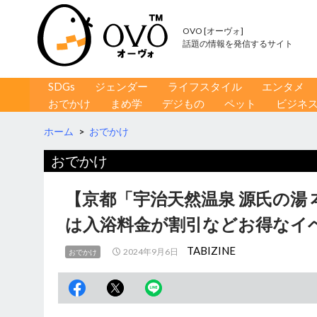
OVO [オーヴォ]
話題の情報を発信するサイト
コンテンツへ移動
検
SDGs
ジェンダー
ライフスタイル
エンタメ
索
おでかけ
まめ学
デジもの
ペット
ビジネ
ホーム
>
おでかけ
おでかけ
【京都「宇治天然温泉 源氏の湯 
は入浴料金が割引などお得なイ
TABIZINE
2024年9月6日
おでかけ