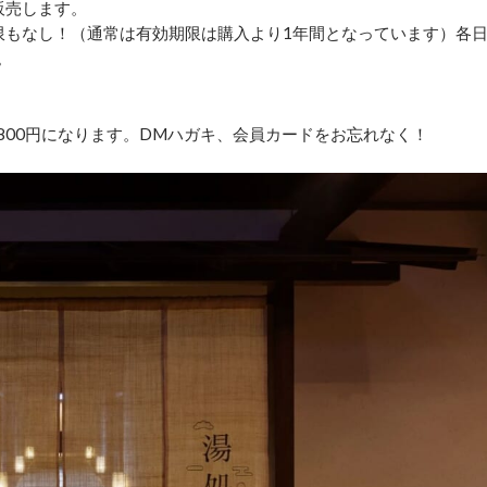
別販売します。
期限もなし！（通常は有効期限は購入より1年間となっています）各
。
が800円になります。DMハガキ、会員カードをお忘れなく！