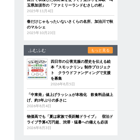
玉県加須市の「ファミリーランドむさしの村」
2025年11月4日
春だけじゃもったいないさくらの名所、加治川で秋
のマルシェ
2025年10月23日
ク
ふむふむ
もっと見る
四日市の公害克服の歴史を伝える絵
本『スモックリン』制作プロジェク
ト クラウドファンディングで支援
を募集
2026年8月5日
「中東発」値上げラッシュが本格化 飲食料品値上
げ、約3年ぶりの多さに
2026年8月4日
物価高でも「夏は家族で長距離ドライブ」 宿泊ド
ライブ予算4万円超、渋滞・猛暑への備えも必須
2026年8月3日