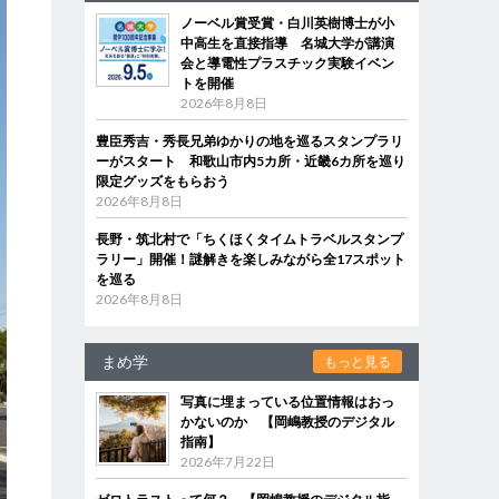
ノーベル賞受賞・白川英樹博士が小
中高生を直接指導 名城大学が講演
会と導電性プラスチック実験イベン
トを開催
2026年8月8日
豊臣秀吉・秀長兄弟ゆかりの地を巡るスタンプラリ
ーがスタート 和歌山市内5カ所・近畿6カ所を巡り
限定グッズをもらおう
2026年8月8日
長野・筑北村で「ちくほくタイムトラベルスタンプ
ラリー」開催！謎解きを楽しみながら全17スポット
を巡る
2026年8月8日
まめ学
もっと見る
写真に埋まっている位置情報はおっ
かないのか 【岡嶋教授のデジタル
指南】
2026年7月22日