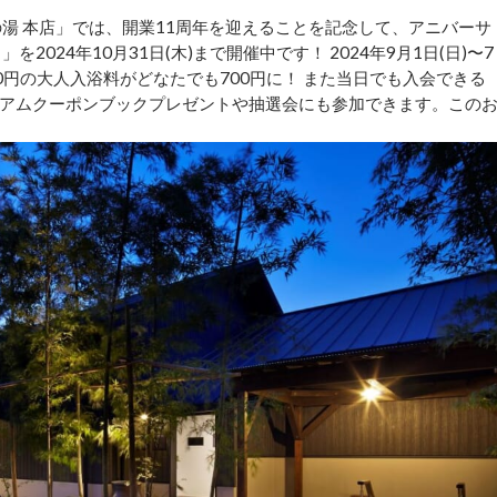
湯 本店」では、開業11周年を迎えることを記念して、アニバーサ
024年10月31日(木)まで開催中です！ 2024年9月1日(日)〜7
00円の大人入浴料がどなたでも700円に！ また当日でも入会できる
アムクーポンブックプレゼントや抽選会にも参加できます。この