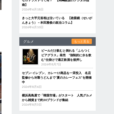
ゼロトラストって何？ 【岡嶋教授のデジタル指
南】
2026年6月18日
きっと大平元首相は泣いている 【政眼鏡（せいが
んきょう）－本田雅俊の政治コラム】
2026年6月10日
グルメ
もっと見る
ビールだけ飲むと倒れる「ふらつく
ビアグラス」発売 “強制的に水を飲
む”仕掛けで適正飲酒を後押し
2026年8月7日
セブン‐イレブン、カレー15商品を一斉投入 名店
監修から冷製うどんまで“夏のカレーフェス”を開催
中
2026年8月6日
横浜高島屋で「韓国市場」がスタート 人気グルメ
から雑貨まで約30ブランドが集結
2026年8月5日