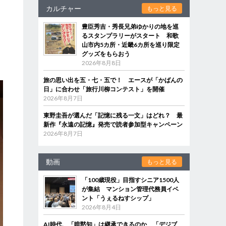
カルチャー
もっと見る
日
豊臣秀吉・秀長兄弟ゆかりの地を巡
るスタンプラリーがスタート 和歌
山市内5カ所・近畿6カ所を巡り限定
グッズをもらおう
2026年8月8日
旅の思い出を五・七・五で！ エースが「かばんの
日」に合わせ「旅行川柳コンテスト」を開催
2026年8月7日
東野圭吾が選んだ「記憶に残る一文」はどれ？ 最
新作『永遠の記憶』発売で読者参加型キャンペーン
2026年8月7日
動画
もっと見る
「100歳現役」目指すシニア1500人
が集結 マンション管理代務員イベ
ント「うぇるねすシップ」
2026年8月4日
AI時代、「暗黙知」は継承できるのか 「デジブ