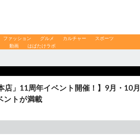
ファッション
グルメ
カルチャー
スポーツ
ス
動画
はばたけラボ
本店」11周年イベント開催！】9月・10
ベントが満載