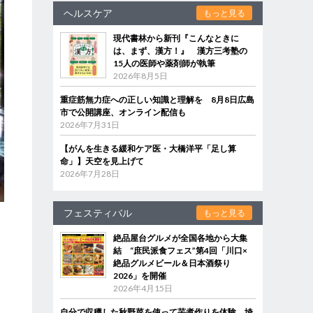
ヘルスケア
もっと見る
現代書林から新刊『こんなときに
は、まず、漢方！』 漢方三考塾の
15人の医師や薬剤師が執筆
2026年8月5日
重症筋無力症への正しい知識と理解を 8月8日広島
市で公開講座、オンライン配信も
2026年7月31日
【がんを生きる緩和ケア医・大橋洋平「足し算
命」】天空を見上げて
2026年7月28日
フェスティバル
もっと見る
絶品屋台グルメが全国各地から大集
結 “庶民派食フェス”第4回「川口×
絶品グルメビール＆日本酒祭り
2026」を開催
2026年4月15日
自分で収穫した秋野菜を使って芋煮作りを体験 埼