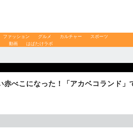
ファッション
グルメ
カルチャー
スポーツ
ス
動画
はばたけラボ
い赤べこになった！「アカベコランド」