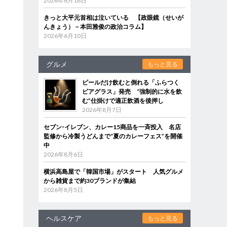
2026年6月18日
きっと大平元首相は泣いている 【政眼鏡（せいが
んきょう）－本田雅俊の政治コラム】
2026年6月10日
グルメ
もっと見る
ビールだけ飲むと倒れる「ふらつく
ビアグラス」発売 “強制的に水を飲
同
む”仕掛けで適正飲酒を後押し
2026年8月7日
セブン‐イレブン、カレー15商品を一斉投入 名店
監修から冷製うどんまで“夏のカレーフェス”を開催
中
2026年8月6日
横浜高島屋で「韓国市場」がスタート 人気グルメ
から雑貨まで約30ブランドが集結
2026年8月5日
ヘルスケア
もっと見る