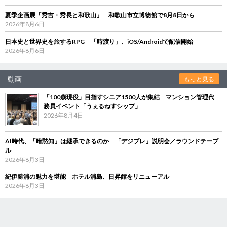
夏季企画展「秀吉・秀長と和歌山」 和歌山市立博物館で8月8日から
2026年8月6日
日本史と世界史を旅するRPG 「時渡り」、iOS/Androidで配信開始
2026年8月6日
動画
もっと見る
「100歳現役」目指すシニア1500人が集結 マンション管理代
務員イベント「うぇるねすシップ」
2026年8月4日
AI時代、「暗黙知」は継承できるのか 「デジブレ」説明会／ラウンドテーブ
ル
2026年8月3日
紀伊勝浦の魅力を堪能 ホテル浦島、日昇館をリニューアル
2026年8月3日