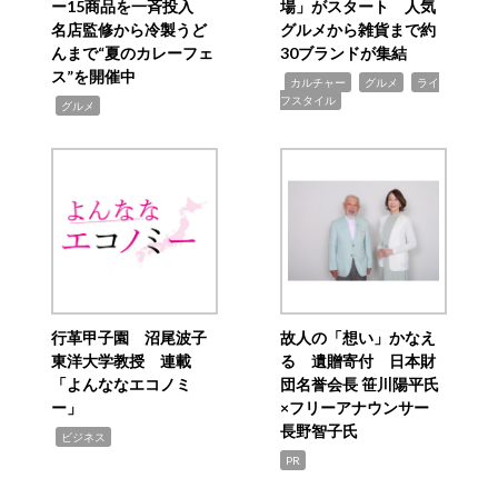
ー15商品を一斉投入
場」がスタート 人気
名店監修から冷製うど
グルメから雑貨まで約
んまで“夏のカレーフェ
30ブランドが集結
ス”を開催中
,
,
,
カルチャー
グルメ
ライ
フスタイル
,
グルメ
行革甲子園 沼尾波子
故人の「想い」かなえ
東洋大学教授 連載
る 遺贈寄付 日本財
「よんななエコノミ
団名誉会長 笹川陽平氏
ー」
×フリーアナウンサー
長野智子氏
,
ビジネス
PR