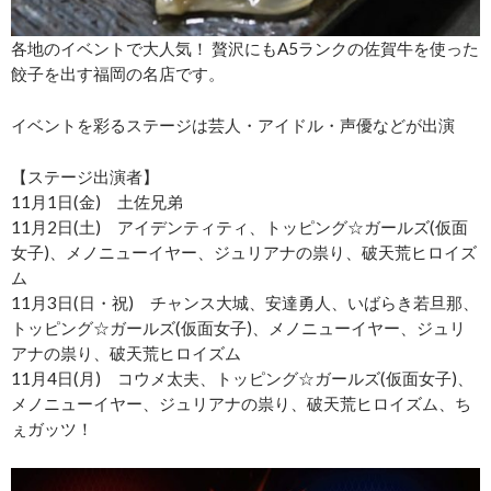
各地のイベントで大人気！ 贅沢にもA5ランクの佐賀牛を使った
餃子を出す福岡の名店です。
イベントを彩るステージは芸人・アイドル・声優などが出演
【ステージ出演者】
11月1日(金) 土佐兄弟
11月2日(土) アイデンティティ、トッピング☆ガールズ(仮面
女子)、メノニューイヤー、ジュリアナの祟り、破天荒ヒロイズ
ム
11月3日(日・祝) チャンス大城、安達勇人、いばらき若旦那、
トッピング☆ガールズ(仮面女子)、メノニューイヤー、ジュリ
アナの祟り、破天荒ヒロイズム
11月4日(月) コウメ太夫、トッピング☆ガールズ(仮面女子)、
メノニューイヤー、ジュリアナの祟り、破天荒ヒロイズム、ち
ぇガッツ！