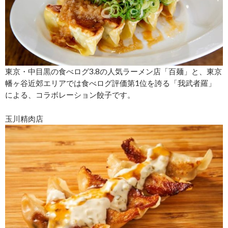
東京・中目黒の食べログ3.8の人気ラーメン店「百麺」と、東京
幡ヶ谷近郊エリアでは食べログ評価第1位を誇る「我武者羅」
による、コラボレーション餃子です。
玉川精肉店