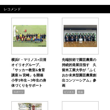
レコメンド
横浜F・マリノス×日清
先端技術で園芸農業の
オイリオグループ、
持続的発展目指す 久
「サッカー教室&食育
留米工業大学が「ふく
講座 in 宮崎」を開催
おか未来型園芸農業創
小学1年生～3年生の身
出コンソーシアム」参
体づくりをサポート
画
,
,
,
スポーツ
ビジネス
社会