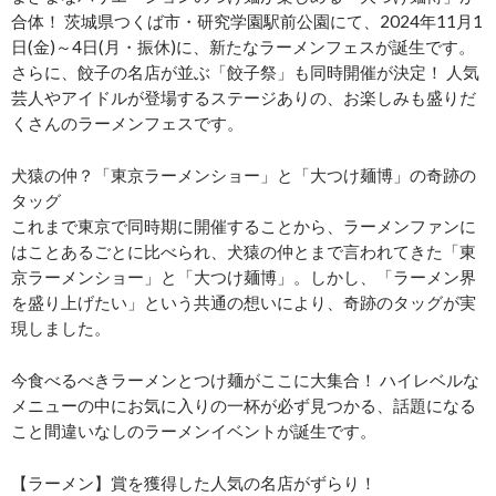
合体！ 茨城県つくば市・研究学園駅前公園にて、2024年11月1
日(金)～4日(月・振休)に、新たなラーメンフェスが誕生です。
さらに、餃子の名店が並ぶ「餃子祭」も同時開催が決定！ 人気
芸人やアイドルが登場するステージありの、お楽しみも盛りだ
くさんのラーメンフェスです。
犬猿の仲？「東京ラーメンショー」と「大つけ麺博」の奇跡の
タッグ
これまで東京で同時期に開催することから、ラーメンファンに
はことあるごとに比べられ、犬猿の仲とまで言われてきた「東
京ラーメンショー」と「大つけ麺博」。しかし、「ラーメン界
を盛り上げたい」という共通の想いにより、奇跡のタッグが実
現しました。
今食べるべきラーメンとつけ麺がここに大集合！ ハイレベルな
メニューの中にお気に入りの一杯が必ず見つかる、話題になる
こと間違いなしのラーメンイベントが誕生です。
【ラーメン】賞を獲得した人気の名店がずらり！