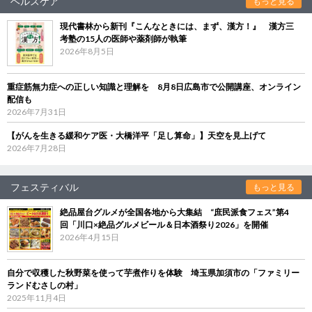
ヘルスケア
もっと見る
現代書林から新刊『こんなときには、まず、漢方！』 漢方三
考塾の15人の医師や薬剤師が執筆
2026年8月5日
重症筋無力症への正しい知識と理解を 8月8日広島市で公開講座、オンライン
配信も
2026年7月31日
【がんを生きる緩和ケア医・大橋洋平「足し算命」】天空を見上げて
2026年7月28日
フェスティバル
もっと見る
絶品屋台グルメが全国各地から大集結 “庶民派食フェス”第4
回「川口×絶品グルメビール＆日本酒祭り2026」を開催
2026年4月15日
自分で収穫した秋野菜を使って芋煮作りを体験 埼玉県加須市の「ファミリー
ランドむさしの村」
2025年11月4日