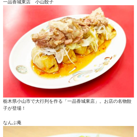
一品香城東店 小山餃子
栃木県小山市で大行列を作る「一品香城東店」。お店の名物餃
子が登場！
なんぶ庵