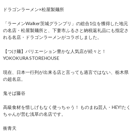
ドラゴンラーメン×松屋製麺所
「ラーメンWalker茨城グランプリ」の総合1位を獲得した地元
の名店・松屋製麺所と、下妻市ふるさと納税返礼品にも指定さ
れる名店・ドラゴンラーメンがコラボしました。
【つけ麺】バリエーション豊かな人気店が続々と！
YOKOKURA STOREHOUSE
現在、日本一行列が出来る店と言っても過言ではない、栃木県
の超名店。
鬼そば藤谷
高級食材を惜しげもなく使っちゃう！ ものまね芸人・HEY!たく
ちゃんが営む浅草の名店です。
衝青天