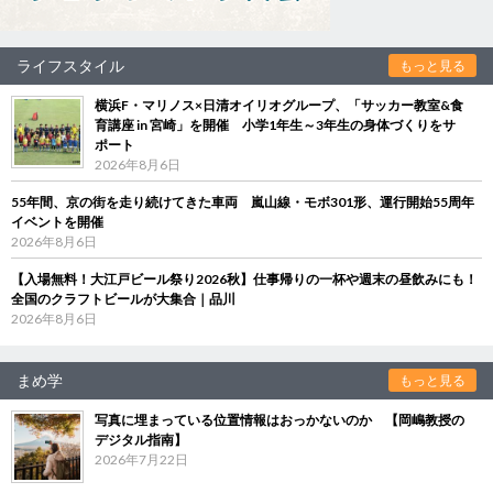
ライフスタイル
もっと見る
横浜F・マリノス×日清オイリオグループ、「サッカー教室&食
育講座 in 宮崎」を開催 小学1年生～3年生の身体づくりをサ
ポート
2026年8月6日
55年間、京の街を走り続けてきた車両 嵐山線・モボ301形、運行開始55周年
イベントを開催
2026年8月6日
【入場無料！大江戸ビール祭り2026秋】仕事帰りの一杯や週末の昼飲みにも！
全国のクラフトビールが大集合｜品川
2026年8月6日
まめ学
もっと見る
写真に埋まっている位置情報はおっかないのか 【岡嶋教授の
デジタル指南】
2026年7月22日