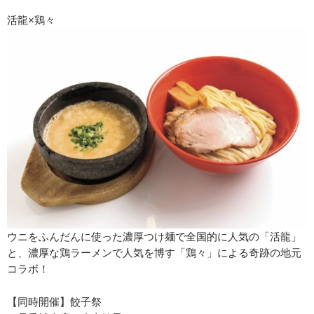
活龍×鶏々
ウニをふんだんに使った濃厚つけ麺で全国的に人気の「活龍」
と、濃厚な鶏ラーメンで人気を博す「鶏々」による奇跡の地元
コラボ！
【同時開催】餃子祭