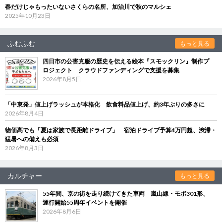
春だけじゃもったいないさくらの名所、加治川で秋のマルシェ
2025年10月23日
ふむふむ
もっと見る
四日市の公害克服の歴史を伝える絵本『スモックリン』制作プ
ロジェクト クラウドファンディングで支援を募集
2026年8月5日
「中東発」値上げラッシュが本格化 飲食料品値上げ、約3年ぶりの多さに
2026年8月4日
物価高でも「夏は家族で長距離ドライブ」 宿泊ドライブ予算4万円超、渋滞・
猛暑への備えも必須
2026年8月3日
カルチャー
もっと見る
55年間、京の街を走り続けてきた車両 嵐山線・モボ301形、
運行開始55周年イベントを開催
2026年8月6日