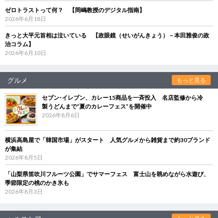
ゼロトラストって何？ 【岡嶋教授のデジタル指南】
2026年6月18日
きっと大平元首相は泣いている 【政眼鏡（せいがんきょう）－本田雅俊の政
治コラム】
2026年6月10日
グルメ
もっと見る
セブン‐イレブン、カレー15商品を一斉投入 名店監修から冷
製うどんまで“夏のカレーフェス”を開催中
2026年8月6日
横浜高島屋で「韓国市場」がスタート 人気グルメから雑貨まで約30ブランド
が集結
2026年8月5日
「山梨県笛吹川フルーツ公園」でサマーフェス 富士山を眺めながら水遊び、
季節限定の桃のかき氷も
2026年8月3日