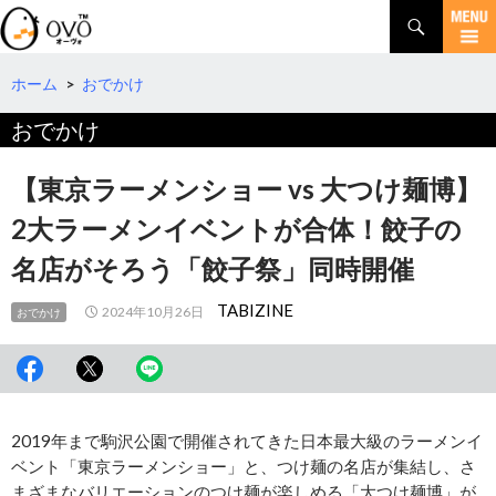
検
索
コ
ン
テ
ホーム
>
おでかけ
ン
おでかけ
ツ
へ
移
【東京ラーメンショー vs 大つけ麺博】
動
2大ラーメンイベントが合体！餃子の
名店がそろう「餃子祭」同時開催
TABIZINE
2024年10月26日
おでかけ
2019年まで駒沢公園で開催されてきた日本最大級のラーメンイ
ベント「東京ラーメンショー」と、つけ麺の名店が集結し、さ
まざまなバリエーションのつけ麺が楽しめる「大つけ麺博」が