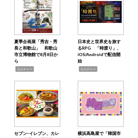
夏季企画展「秀吉・秀
日本史と世界史を旅す
長と和歌山」 和歌山
るRPG 「時渡り」、
市立博物館で8月8日か
iOS/Androidで配信開
ら
始
,
,
カルチャー
カルチャー
セブン‐イレブン、カレ
横浜高島屋で「韓国市