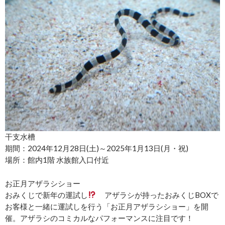
干支水槽
期間：2024年12月28日(土)～2025年1月13日(月・祝)
場所：館内1階 水族館入口付近
お正月アザラシショー
おみくじで新年の運試し
アザラシが持ったおみくじBOXで
お客様と一緒に運試しを行う「お正月アザラシショー」を開
催。アザラシのコミカルなパフォーマンスに注目です！