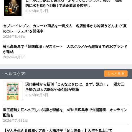
ビールだけ飲むと倒れる「ふらつくビアグラス」発売 “強制
的に水を飲む”仕掛けで適正飲酒を後押し
2026年8月7日
セブン‐イレブン、カレー15商品を一斉投入 名店監修から冷製うどんまで“夏
のカレーフェス”を開催中
2026年8月6日
横浜高島屋で「韓国市場」がスタート 人気グルメから雑貨まで約30ブランド
が集結
2026年8月5日
ヘルスケア
もっと見る
現代書林から新刊『こんなときには、まず、漢方！』 漢方三
考塾の15人の医師や薬剤師が執筆
2026年8月5日
重症筋無力症への正しい知識と理解を 8月8日広島市で公開講座、オンライン
配信も
2026年7月31日
【がんを生きる緩和ケア医・大橋洋平「足し算命」】天空を見上げて