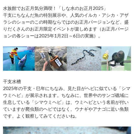
水族館でお正月気分満喫！「しな水のお正月2025」
干支にちなんだ魚の特別展示や、人気のイルカ・アシカ・アザ
ラシのショーのこの時期ならではのお正月バージョンなど、盛
りだくさんのお正月限定イベントが楽しめます（お正月バージ
ョンの各ショーは2025年1月2日～6日の実施）。
干支水槽
2025年の干支・巳年にちなみ、見た目がヘビに似ている「シマ
ウミヘビ」が展示されます。ちなみに、世界中のサンゴ礁域に
生息している「シマウミヘビ」は、ウミヘビという名前が付い
ていますが爬虫類のヘビではなく、ウナギやアナゴに近い魚類
です。よく観察してみてくださいね。