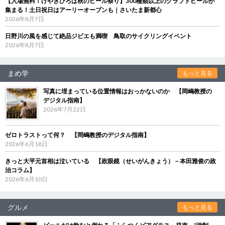
【入場無料！けやきひろば秋のビール祭り】300種類以上のクラフトビールが
集まる！土日祝日はアーリーオープンも｜さいたま新都心
2026年8月7日
日野川の風を感じて絶品ジビエも満喫 鳥取のサイクリングイベント
2026年8月7日
まめ学
もっと見る
写真に埋まっている位置情報はおっかないのか 【岡嶋教授の
デジタル指南】
2026年7月22日
ゼロトラストって何？ 【岡嶋教授のデジタル指南】
2026年6月18日
きっと大平元首相は泣いている 【政眼鏡（せいがんきょう）－本田雅俊の政
治コラム】
2026年6月10日
グルメ
もっと見る