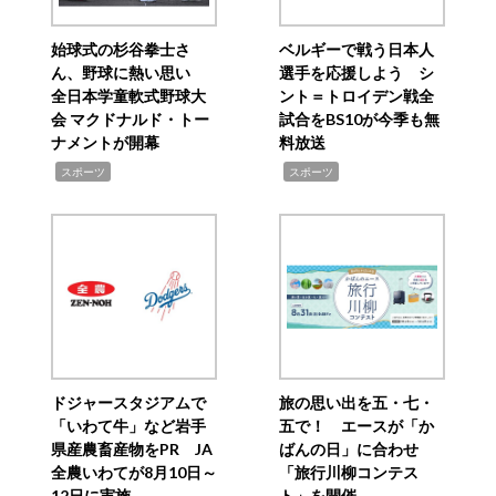
始球式の杉谷拳士さ
ベルギーで戦う日本人
ん、野球に熱い思い
選手を応援しよう シ
全日本学童軟式野球大
ント＝トロイデン戦全
会 マクドナルド・トー
試合をBS10が今季も無
ナメントが開幕
料放送
,
,
スポーツ
スポーツ
ドジャースタジアムで
旅の思い出を五・七・
「いわて牛」など岩手
五で！ エースが「か
県産農畜産物をPR JA
ばんの日」に合わせ
全農いわてが8月10日～
「旅行川柳コンテス
12日に実施
ト」を開催