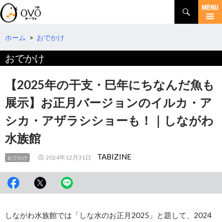
検
索
コ
ン
テ
ホーム
>
おでかけ
ン
おでかけ
ツ
へ
移
【2025年の干支・巳年にちなんだ魚も
動
展示】お正月バージョンのイルカ・ア
シカ・アザラシショーも！｜しながわ
水族館
TABIZINE
2024年12月31日
おでかけ
しながわ水族館では「しな水のお正月2025」と題して、2024