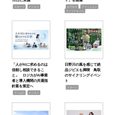
,
,
,
,
,
スポーツ
ビジネス
おでかけ
ファッション
ライフスタイル
「人がAIに求めるのは
日野川の風を感じて絶
信頼し相談できるこ
品ジビエも満喫 鳥取
と」 ロジカがAI事業
のサイクリングイベン
者と導入機関の共通指
ト
針案を策定へ
,
スポーツ
,
,
デジもの
ビジネス