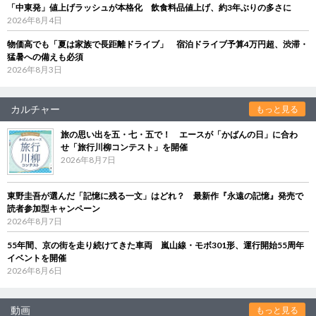
「中東発」値上げラッシュが本格化 飲食料品値上げ、約3年ぶりの多さに
2026年8月4日
物価高でも「夏は家族で長距離ドライブ」 宿泊ドライブ予算4万円超、渋滞・
猛暑への備えも必須
2026年8月3日
カルチャー
もっと見る
旅の思い出を五・七・五で！ エースが「かばんの日」に合わ
せ「旅行川柳コンテスト」を開催
2026年8月7日
東野圭吾が選んだ「記憶に残る一文」はどれ？ 最新作『永遠の記憶』発売で
読者参加型キャンペーン
2026年8月7日
55年間、京の街を走り続けてきた車両 嵐山線・モボ301形、運行開始55周年
イベントを開催
2026年8月6日
動画
もっと見る