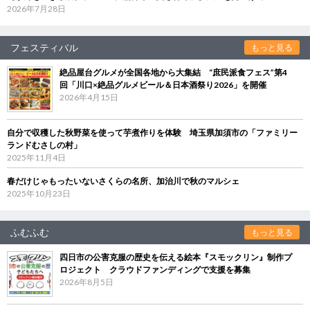
2026年7月28日
フェスティバル
もっと見る
絶品屋台グルメが全国各地から大集結 “庶民派食フェス”第4
回「川口×絶品グルメビール＆日本酒祭り2026」を開催
2026年4月15日
自分で収穫した秋野菜を使って芋煮作りを体験 埼玉県加須市の「ファミリー
ランドむさしの村」
2025年11月4日
春だけじゃもったいないさくらの名所、加治川で秋のマルシェ
2025年10月23日
ふむふむ
もっと見る
四日市の公害克服の歴史を伝える絵本『スモックリン』制作プ
ロジェクト クラウドファンディングで支援を募集
2026年8月5日