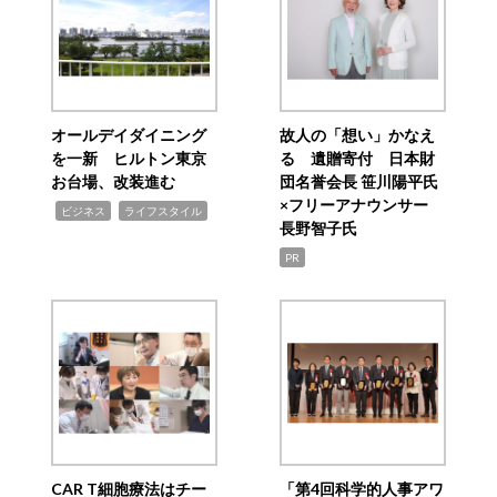
オールデイダイニング
故人の「想い」かなえ
を一新 ヒルトン東京
る 遺贈寄付 日本財
お台場、改装進む
団名誉会長 笹川陽平氏
×フリーアナウンサー
,
,
ビジネス
ライフスタイル
長野智子氏
PR
CAR T細胞療法はチー
「第4回科学的人事アワ