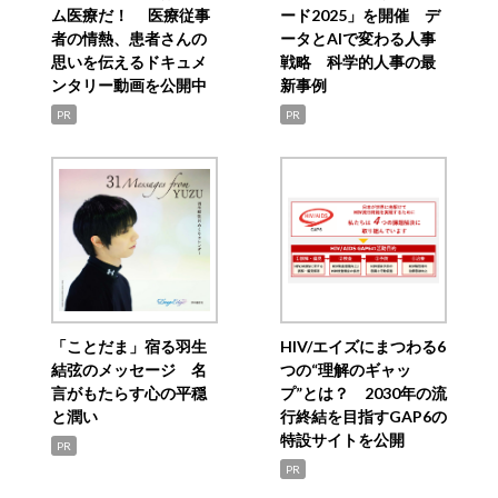
ム医療だ！ 医療従事
ード2025」を開催 デ
者の情熱、患者さんの
ータとAIで変わる人事
思いを伝えるドキュメ
戦略 科学的人事の最
ンタリー動画を公開中
新事例
PR
PR
「ことだま」宿る羽生
HIV/エイズにまつわる6
結弦のメッセージ 名
つの“理解のギャッ
言がもたらす心の平穏
プ”とは？ 2030年の流
と潤い
行終結を目指すGAP6の
特設サイトを公開
PR
PR