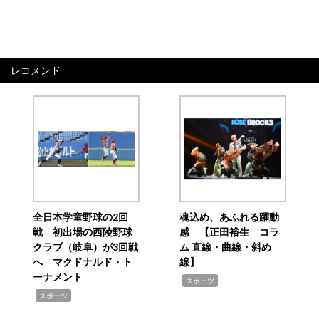
レコメンド
全日本学童野球の2回
魂込め、あふれる躍動
戦 初出場の西陵野球
感 【正田裕生 コラ
クラブ（岐阜）が3回戦
ム 直線・曲線・斜め
へ マクドナルド・ト
線】
ーナメント
,
スポーツ
,
スポーツ