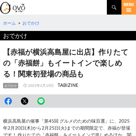
検
索
コ
ン
テ
ホーム
>
おでかけ
ン
おでかけ
ツ
へ
移
【赤福が横浜高島屋に出店】作りたて
動
の「赤福餅」もイートインで楽しめ
る！関東初登場の商品も
TABIZINE
2025年2月19日
おでかけ
横浜高島屋の催事「第45回 グルメのための味百選」に、2025
年2月20日(木)から2月25日(火)までの期間限定で、赤福が登場
です！ 作りたての「赤福餅」をイートインで楽しめるほか、関