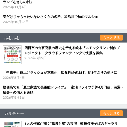
ランドむさしの村」
2025年11月4日
春だけじゃもったいないさくらの名所、加治川で秋のマルシェ
2025年10月23日
ふむふむ
もっと見る
四日市の公害克服の歴史を伝える絵本『スモックリン』制作プ
ロジェクト クラウドファンディングで支援を募集
2026年8月5日
「中東発」値上げラッシュが本格化 飲食料品値上げ、約3年ぶりの多さに
2026年8月4日
物価高でも「夏は家族で長距離ドライブ」 宿泊ドライブ予算4万円超、渋滞・
猛暑への備えも必須
2026年8月3日
カルチャー
もっと見る
6人の作家が描く“風景と猫”の共演 歌舞伎座そばのギャラリ