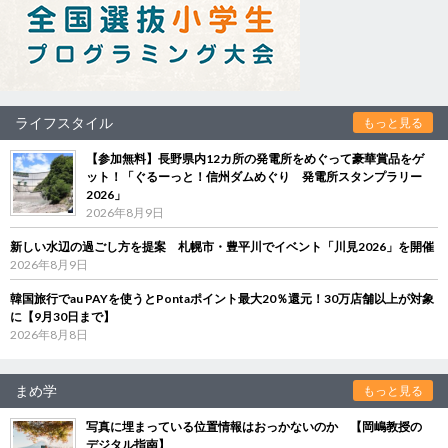
ライフスタイル
もっと見る
【参加無料】長野県内12カ所の発電所をめぐって豪華賞品をゲ
ット！「ぐるーっと！信州ダムめぐり 発電所スタンプラリー
2026」
2026年8月9日
新しい水辺の過ごし方を提案 札幌市・豊平川でイベント「川見2026」を開催
2026年8月9日
韓国旅行でau PAYを使うとPontaポイント最大20％還元！30万店舗以上が対象
に【9月30日まで】
2026年8月8日
まめ学
もっと見る
写真に埋まっている位置情報はおっかないのか 【岡嶋教授の
デジタル指南】