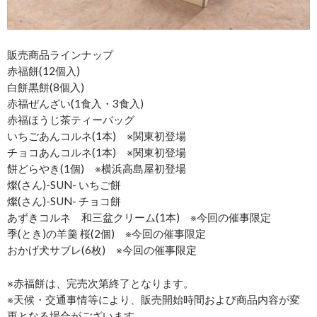
販売商品ラインナップ
赤福餅(12個入)
白餅黒餅(8個入)
赤福ぜんざい(1食入・3食入)
赤福ほうじ茶ティーバッグ
いちごあんコルネ(1本) ※関東初登場
チョコあんコルネ(1本) ※関東初登場
餅どらやき(1個) ※横浜高島屋初登場
燦(さん)-SUN- いちご餅
燦(さん)-SUN- チョコ餅
あずきコルネ 和三盆クリーム(1本) ※今回の催事限定
季(とき)の羊羹 桜(2個) ※今回の催事限定
おかげ犬サブレ(6枚) ※今回の催事限定
※赤福餅は、完売次第終了となります。
※天候・交通事情等により、販売開始時間および商品内容が変
更となる場合がございます。