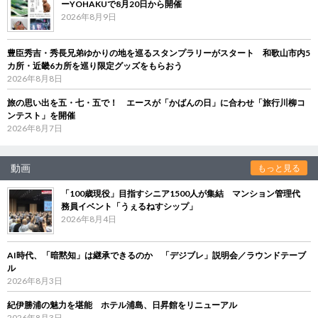
ーYOHAKUで8月20日から開催
2026年8月9日
豊臣秀吉・秀長兄弟ゆかりの地を巡るスタンプラリーがスタート 和歌山市内5
カ所・近畿6カ所を巡り限定グッズをもらおう
2026年8月8日
旅の思い出を五・七・五で！ エースが「かばんの日」に合わせ「旅行川柳コ
ンテスト」を開催
2026年8月7日
動画
もっと見る
「100歳現役」目指すシニア1500人が集結 マンション管理代
務員イベント「うぇるねすシップ」
2026年8月4日
AI時代、「暗黙知」は継承できるのか 「デジブレ」説明会／ラウンドテーブ
ル
2026年8月3日
紀伊勝浦の魅力を堪能 ホテル浦島、日昇館をリニューアル
2026年8月3日