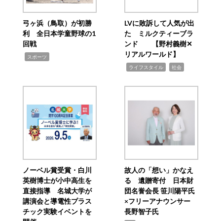
弓ヶ浜（鳥取）が初勝
LVに敗訴して人気が出
利 全日本学童野球の1
た ミルクティーブラ
回戦
ンド 【野村義樹✕
リアルワールド】
,
スポーツ
,
,
ライフスタイル
社会
ノーベル賞受賞・白川
故人の「想い」かなえ
英樹博士が小中高生を
る 遺贈寄付 日本財
直接指導 名城大学が
団名誉会長 笹川陽平氏
講演会と導電性プラス
×フリーアナウンサー
チック実験イベントを
長野智子氏