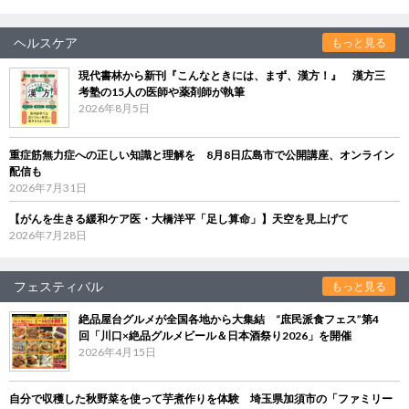
ヘルスケア
もっと見る
現代書林から新刊『こんなときには、まず、漢方！』 漢方三
考塾の15人の医師や薬剤師が執筆
2026年8月5日
重症筋無力症への正しい知識と理解を 8月8日広島市で公開講座、オンライン
配信も
2026年7月31日
【がんを生きる緩和ケア医・大橋洋平「足し算命」】天空を見上げて
2026年7月28日
フェスティバル
もっと見る
絶品屋台グルメが全国各地から大集結 “庶民派食フェス”第4
回「川口×絶品グルメビール＆日本酒祭り2026」を開催
2026年4月15日
自分で収穫した秋野菜を使って芋煮作りを体験 埼玉県加須市の「ファミリー