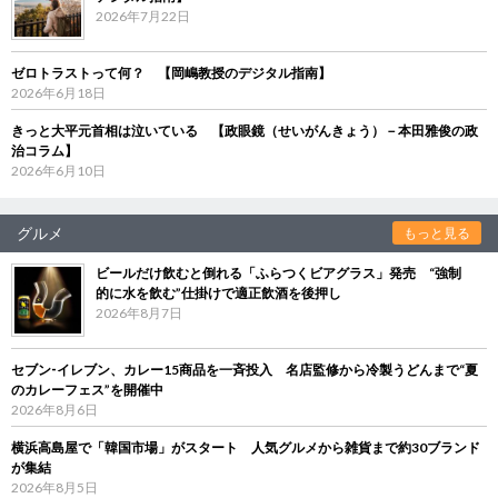
2026年7月22日
ゼロトラストって何？ 【岡嶋教授のデジタル指南】
2026年6月18日
きっと大平元首相は泣いている 【政眼鏡（せいがんきょう）－本田雅俊の政
治コラム】
2026年6月10日
グルメ
もっと見る
ビールだけ飲むと倒れる「ふらつくビアグラス」発売 “強制
的に水を飲む”仕掛けで適正飲酒を後押し
2026年8月7日
セブン‐イレブン、カレー15商品を一斉投入 名店監修から冷製うどんまで“夏
のカレーフェス”を開催中
2026年8月6日
横浜高島屋で「韓国市場」がスタート 人気グルメから雑貨まで約30ブランド
が集結
2026年8月5日