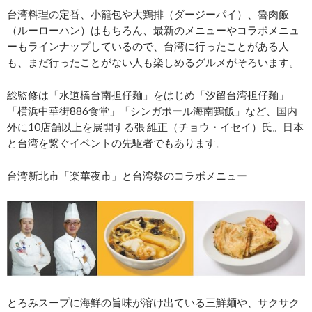
台湾料理の定番、小籠包や大鶏排（ダージーパイ）、魯肉飯
（ルーローハン）はもちろん、最新のメニューやコラボメニュ
ーもラインナップしているので、台湾に行ったことがある人
も、まだ行ったことがない人も楽しめるグルメがそろいます。
総監修は「水道橋台南担仔麺」をはじめ「汐留台湾担仔麺」
「横浜中華街886食堂」「シンガポール海南鶏飯」など、国内
外に10店舗以上を展開する張 維正（チョウ・イセイ）氏。日本
と台湾を繋ぐイベントの先駆者でもあります。
台湾新北市「楽華夜市」と台湾祭のコラボメニュー
とろみスープに海鮮の旨味が溶け出ている三鮮麺や、サクサク