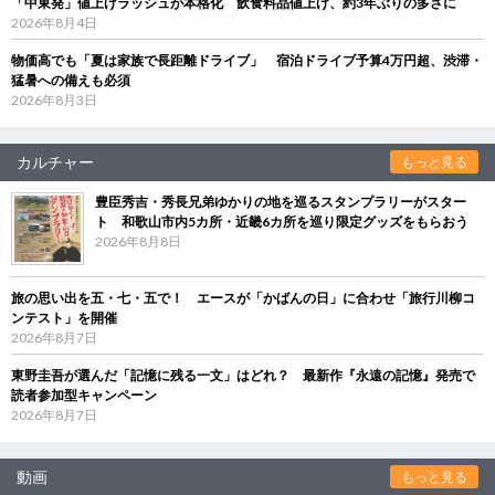
「中東発」値上げラッシュが本格化 飲食料品値上げ、約3年ぶりの多さに
2026年8月4日
物価高でも「夏は家族で長距離ドライブ」 宿泊ドライブ予算4万円超、渋滞・
猛暑への備えも必須
2026年8月3日
カルチャー
もっと見る
豊臣秀吉・秀長兄弟ゆかりの地を巡るスタンプラリーがスター
ト 和歌山市内5カ所・近畿6カ所を巡り限定グッズをもらおう
2026年8月8日
旅の思い出を五・七・五で！ エースが「かばんの日」に合わせ「旅行川柳コ
ンテスト」を開催
2026年8月7日
東野圭吾が選んだ「記憶に残る一文」はどれ？ 最新作『永遠の記憶』発売で
読者参加型キャンペーン
2026年8月7日
動画
もっと見る