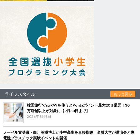
ライフスタイル
もっと見る
韓国旅行でau PAYを使うとPontaポイント最大20％還元！30
万店舗以上が対象に【9月30日まで】
2026年8月8日
ノーベル賞受賞・白川英樹博士が小中高生を直接指導 名城大学が講演会と導
電性プラスチック実験イベントを開催