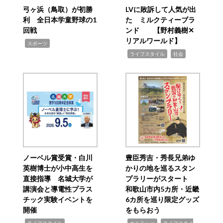
弓ヶ浜（鳥取）が初勝
LVに敗訴して人気が出
利 全日本学童野球の1
た ミルクティーブラ
回戦
ンド 【野村義樹✕
リアルワールド】
,
スポーツ
,
,
ライフスタイル
社会
ノーベル賞受賞・白川
豊臣秀吉・秀長兄弟ゆ
英樹博士が小中高生を
かりの地を巡るスタン
直接指導 名城大学が
プラリーがスタート
講演会と導電性プラス
和歌山市内5カ所・近畿
チック実験イベントを
6カ所を巡り限定グッズ
開催
をもらおう
,
,
,
ライフスタイル
カルチャー
ライフスタイ