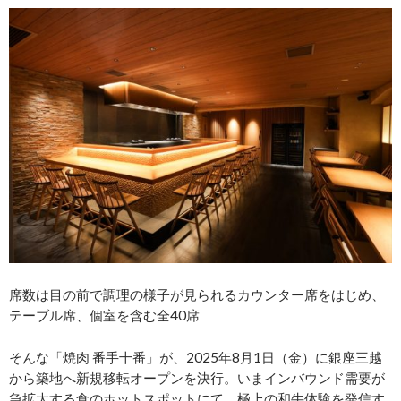
席数は目の前で調理の様子が見られるカウンター席をはじめ、
テーブル席、個室を含む全40席
そんな「焼肉 番手十番」が、2025年8月1日（金）に銀座三越
から築地へ新規移転オープンを決行。いまインバウンド需要が
急拡大する食のホットスポットにて、極上の和牛体験を発信す