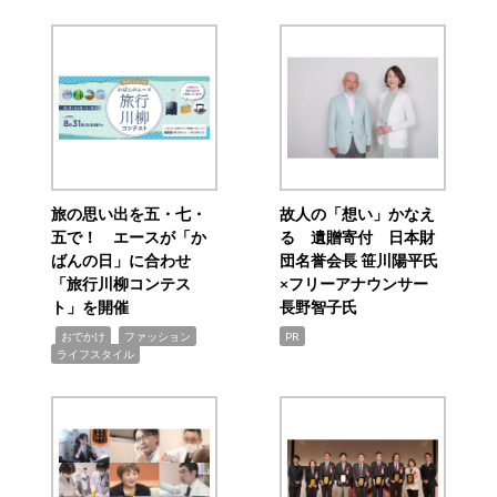
旅の思い出を五・七・
故人の「想い」かなえ
五で！ エースが「か
る 遺贈寄付 日本財
ばんの日」に合わせ
団名誉会長 笹川陽平氏
「旅行川柳コンテス
×フリーアナウンサー
ト」を開催
長野智子氏
,
,
,
おでかけ
ファッション
PR
ライフスタイル