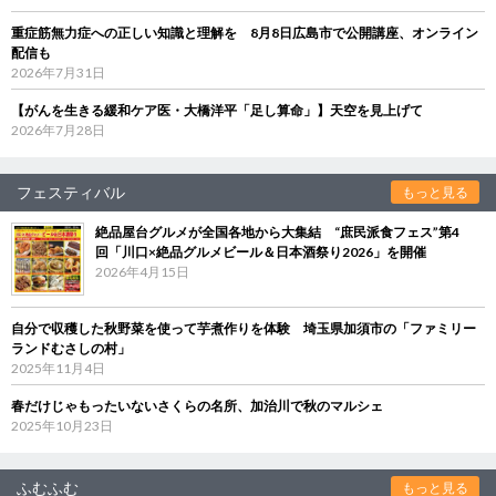
重症筋無力症への正しい知識と理解を 8月8日広島市で公開講座、オンライン
配信も
2026年7月31日
【がんを生きる緩和ケア医・大橋洋平「足し算命」】天空を見上げて
2026年7月28日
フェスティバル
もっと見る
絶品屋台グルメが全国各地から大集結 “庶民派食フェス”第4
回「川口×絶品グルメビール＆日本酒祭り2026」を開催
2026年4月15日
自分で収穫した秋野菜を使って芋煮作りを体験 埼玉県加須市の「ファミリー
ランドむさしの村」
2025年11月4日
春だけじゃもったいないさくらの名所、加治川で秋のマルシェ
2025年10月23日
ふむふむ
もっと見る