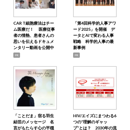
CAR T細胞療法はチー
「第4回科学的人事アワ
ム医療だ！ 医療従事
ード2025」を開催 デ
者の情熱、患者さんの
ータとAIで変わる人事
思いを伝えるドキュメ
戦略 科学的人事の最
ンタリー動画を公開中
新事例
PR
PR
「ことだま」宿る羽生
HIV/エイズにまつわる6
結弦のメッセージ 名
つの“理解のギャッ
言がもたらす心の平穏
プ”とは？ 2030年の流