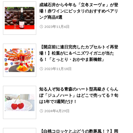
成城石井から今年も「立冬ヌーヴォ」が登
場！赤ワインにピッタリのおすすめペアリ
ング商品8選
2023年11月6日
【開店前に連日完売したカプセルトイ再登
場！】松葉がに＆ベニズワイガニが当た
る！「とっとり・おかやま新橋館」
2023年11月18日
知る人ぞ知る青森のハート型高級さくらん
ぼ「ジュノハート」はどこで売ってる？旬
は1年で3週間だけ！
2024年6月29日
【白桃コロッケとぶどうの酢豚風！？】岡