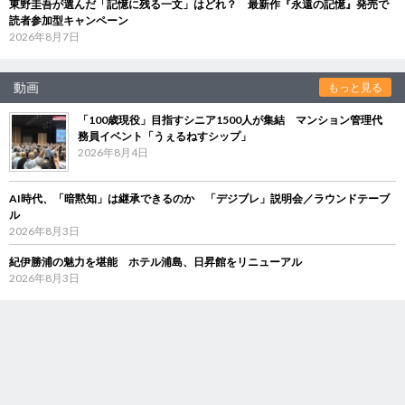
東野圭吾が選んだ「記憶に残る一文」はどれ？ 最新作『永遠の記憶』発売で
読者参加型キャンペーン
2026年8月7日
動画
もっと見る
「100歳現役」目指すシニア1500人が集結 マンション管理代
務員イベント「うぇるねすシップ」
2026年8月4日
AI時代、「暗黙知」は継承できるのか 「デジブレ」説明会／ラウンドテーブ
ル
2026年8月3日
紀伊勝浦の魅力を堪能 ホテル浦島、日昇館をリニューアル
2026年8月3日