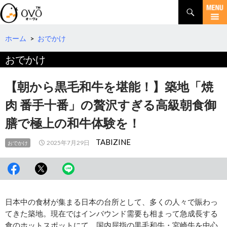
検
索
コ
ン
テ
ホーム
>
おでかけ
ン
おでかけ
ツ
へ
移
【朝から黒毛和牛を堪能！】築地「焼
動
肉 番手十番」の贅沢すぎる高級朝食御
膳で極上の和牛体験を！
TABIZINE
2025年7月29日
おでかけ
日本中の食材が集まる日本の台所として、多くの人々で賑わっ
てきた築地。現在ではインバウンド需要も相まって急成長する
食のホットスポットにて、国内屈指の黒毛和牛・宮崎牛を中心