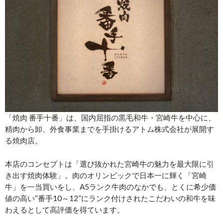
「焼肉 番手十番」は、国内屈指の黒毛和牛・宮崎牛を中心に、
精肉から卸、外食事業までを手掛けるアトム株式会社が展開す
る焼肉店。
本店のコンセプトは「選び抜かれた宮崎牛の魅力を最大限に引
き出す焼肉体験」。肉のオリンピックで日本一に輝く「宮崎
牛」を一当買いをし、A5ランク牛肉のなかでも、とくに希少価
値の高い“番手10～12”にランク付けされたこだわいの和牛を味
わえるとして高評価を得ています。