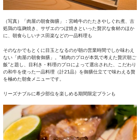
（写真）「肉屋の朝食御膳」：宮崎牛のたたきやしぐれ煮、古
処鶏の塩麹焼き、サザエのつぼ焼きといった贅沢な食材のほか
に、朝食らしいナス田楽などの一品料理も
そのなかでもとくに目玉となるのが朝の営業時間でしか味わえ
ない「肉屋の朝食御膳」。“精肉のプロが本気で考えた贅沢朝ご
飯”と題し、目利き・料理のプロによって選出された、こだわり
の和牛を使った一品料理（計21品）を御膳仕立てで味わえる贅
を極めた朝食メニューです。
リーズナブルに希少部位を楽しめる期間限定プランも