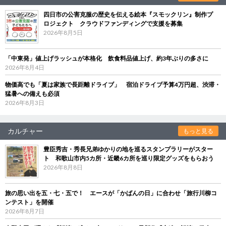
四日市の公害克服の歴史を伝える絵本『スモックリン』制作プ
ロジェクト クラウドファンディングで支援を募集
2026年8月5日
「中東発」値上げラッシュが本格化 飲食料品値上げ、約3年ぶりの多さに
2026年8月4日
物価高でも「夏は家族で長距離ドライブ」 宿泊ドライブ予算4万円超、渋滞・
猛暑への備えも必須
2026年8月3日
カルチャー
もっと見る
豊臣秀吉・秀長兄弟ゆかりの地を巡るスタンプラリーがスター
ト 和歌山市内5カ所・近畿6カ所を巡り限定グッズをもらおう
2026年8月8日
旅の思い出を五・七・五で！ エースが「かばんの日」に合わせ「旅行川柳コ
ンテスト」を開催
2026年8月7日