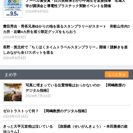
ノーベル賞受賞・白川英樹博士が小中高生を直接指導 名城大
学が講演会と導電性プラスチック実験イベントを開催
2026年8月8日
豊臣秀吉・秀長兄弟ゆかりの地を巡るスタンプラリーがスタート 和歌山市内5
カ所・近畿6カ所を巡り限定グッズをもらおう
2026年8月8日
長野・筑北村で「ちくほくタイムトラベルスタンプラリー」開催！謎解きを楽
しみながら全17スポットを巡る
2026年8月8日
まめ学
もっと見る
写真に埋まっている位置情報はおっかないのか 【岡嶋教授の
デジタル指南】
2026年7月22日
ゼロトラストって何？ 【岡嶋教授のデジタル指南】
2026年6月18日
きっと大平元首相は泣いている 【政眼鏡（せいがんきょう）－本田雅俊の政
治コラム】