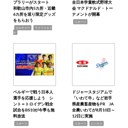
プラリーがスタート
全日本学童軟式野球大
和歌山市内5カ所・近畿
会 マクドナルド・トー
6カ所を巡り限定グッズ
ナメントが開幕
をもらおう
,
スポーツ
,
,
カルチャー
ライフスタイ
ル
ベルギーで戦う日本人
ドジャースタジアムで
選手を応援しよう シ
「いわて牛」など岩手
ント＝トロイデン戦全
県産農畜産物をPR JA
試合をBS10が今季も無
全農いわてが8月10日～
料放送
12日に実施
,
,
,
スポーツ
スポーツ
ビジネス