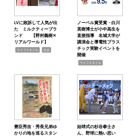
LVに敗訴して人気が出
ノーベル賞受賞・白川
た ミルクティーブラ
英樹博士が小中高生を
ンド 【野村義樹✕
直接指導 名城大学が
リアルワールド】
講演会と導電性プラス
チック実験イベントを
,
,
ライフスタイル
社会
開催
,
ライフスタイル
豊臣秀吉・秀長兄弟ゆ
始球式の杉谷拳士さ
かりの地を巡るスタン
ん、野球に熱い思い