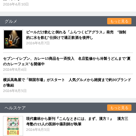
2026年6月10日
グルメ
もっと見る
ビールだけ飲むと倒れる「ふらつくビアグラス」発売 “強制
的に水を飲む”仕掛けで適正飲酒を後押し
2026年8月7日
セブン‐イレブン、カレー15商品を一斉投入 名店監修から冷製うどんまで“夏
のカレーフェス”を開催中
2026年8月6日
横浜高島屋で「韓国市場」がスタート 人気グルメから雑貨まで約30ブランド
が集結
2026年8月5日
ヘルスケア
もっと見る
現代書林から新刊『こんなときには、まず、漢方！』 漢方三
考塾の15人の医師や薬剤師が執筆
2026年8月5日