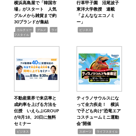
横浜高島屋で「韓国市
行革甲子園 沼尾波子
場」がスタート 人気
東洋大学教授 連載
グルメから雑貨まで約
「よんななエコノミ
30ブランドが集結
ー」
,
,
,
,
カルチャー
グルメ
ライ
ビジネス
フスタイル
不動産業界で来店率と
ティラノサウルスにな
成約率を上げる方法を
って全力疾走！ 横浜
伝授 いえらぶGROUP
で子ども向け“恐竜エア
が8月18、20日に無料
コスチュームミニ運動
セミナー
会”開催
,
,
,
ビジネス
スポーツ
ライフスタイル