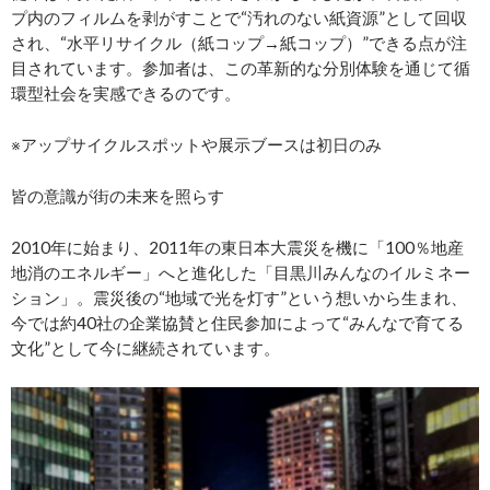
プ内のフィルムを剥がすことで“汚れのない紙資源”として回収
され、“水平リサイクル（紙コップ→紙コップ）”できる点が注
目されています。参加者は、この革新的な分別体験を通じて循
環型社会を実感できるのです。
※アップサイクルスポットや展示ブースは初日のみ
皆の意識が街の未来を照らす
2010年に始まり、2011年の東日本大震災を機に「100％地産
地消のエネルギー」へと進化した「目黒川みんなのイルミネー
ション」。震災後の“地域で光を灯す”という想いから生まれ、
今では約40社の企業協賛と住民参加によって“みんなで育てる
文化”として今に継続されています。