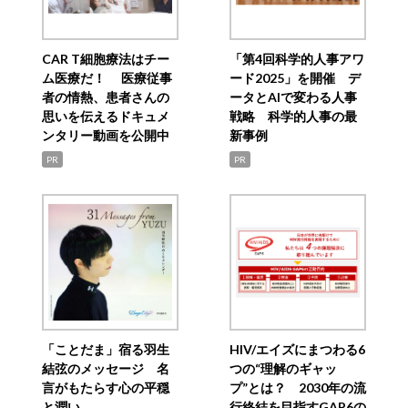
CAR T細胞療法はチー
「第4回科学的人事アワ
ム医療だ！ 医療従事
ード2025」を開催 デ
者の情熱、患者さんの
ータとAIで変わる人事
思いを伝えるドキュメ
戦略 科学的人事の最
ンタリー動画を公開中
新事例
PR
PR
「ことだま」宿る羽生
HIV/エイズにまつわる6
結弦のメッセージ 名
つの“理解のギャッ
言がもたらす心の平穏
プ”とは？ 2030年の流
と潤い
行終結を目指すGAP6の