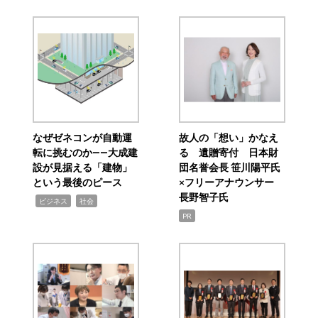
なぜゼネコンが自動運
故人の「想い」かなえ
転に挑むのか――大成建
る 遺贈寄付 日本財
設が見据える「建物」
団名誉会長 笹川陽平氏
という最後のピース
×フリーアナウンサー
長野智子氏
,
,
ビジネス
社会
PR