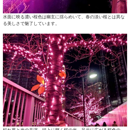
水面に映る濃い桜色は幽玄に揺らめいて、春の淡い桜とは異な
る美しさで魅了しています。
枯れ葉と光の共演、頭上に輝く桜の光、足元に広がる桜色の