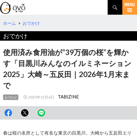
検
索
コ
ン
テ
ホーム
>
おでかけ
ン
おでかけ
ツ
へ
移
使用済み食用油が“39万個の桜”を輝か
動
す「目黒川みんなのイルミネーション
2025」大崎～五反田｜2026年1月末ま
で
TABIZINE
2025年12月6日
おでかけ
春は桜の名所として有名な東京の目黒川。大崎から五反田エリ