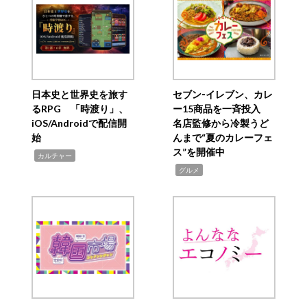
日本史と世界史を旅す
セブン‐イレブン、カレ
るRPG 「時渡り」、
ー15商品を一斉投入
iOS/Androidで配信開
名店監修から冷製うど
始
んまで“夏のカレーフェ
ス”を開催中
,
カルチャー
,
グルメ