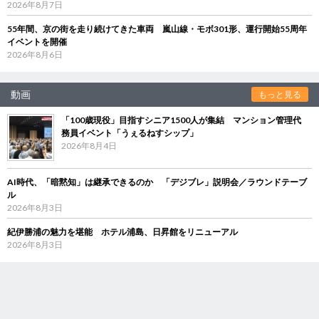
2026年8月7日
55年間、京の街を走り続けてきた車両 嵐山線・モボ301形、運行開始55周年
イベントを開催
2026年8月6日
動画
もっと見る
「100歳現役」目指すシニア1500人が集結 マンション管理代
務員イベント「うぇるねすシップ」
2026年8月4日
AI時代、「暗黙知」は継承できるのか 「デジブレ」説明会／ラウンドテーブ
ル
2026年8月3日
紀伊勝浦の魅力を堪能 ホテル浦島、日昇館をリニューアル
2026年8月3日