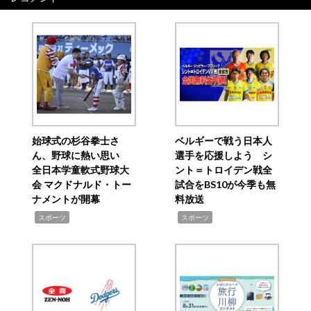
始球式の杉谷拳士さ
ベルギーで戦う日本人
ん、野球に熱い思い
選手を応援しよう シ
全日本学童軟式野球大
ント＝トロイデン戦全
会 マクドナルド・トー
試合をBS10が今季も無
ナメントが開幕
料放送
,
,
スポーツ
スポーツ