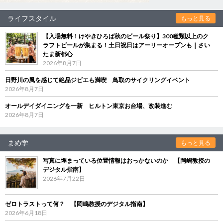
ライフスタイル
もっと見る
【入場無料！けやきひろば秋のビール祭り】300種類以上のク
ラフトビールが集まる！土日祝日はアーリーオープンも｜さい
たま新都心
2026年8月7日
日野川の風を感じて絶品ジビエも満喫 鳥取のサイクリングイベント
2026年8月7日
オールデイダイニングを一新 ヒルトン東京お台場、改装進む
2026年8月7日
まめ学
もっと見る
写真に埋まっている位置情報はおっかないのか 【岡嶋教授の
デジタル指南】
2026年7月22日
ゼロトラストって何？ 【岡嶋教授のデジタル指南】
2026年6月18日