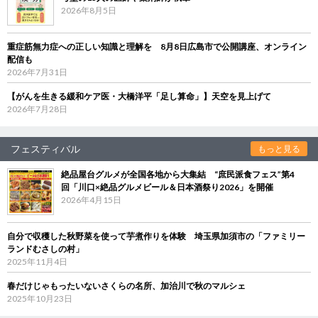
2026年8月5日
重症筋無力症への正しい知識と理解を 8月8日広島市で公開講座、オンライン
配信も
2026年7月31日
【がんを生きる緩和ケア医・大橋洋平「足し算命」】天空を見上げて
2026年7月28日
フェスティバル
もっと見る
絶品屋台グルメが全国各地から大集結 “庶民派食フェス”第4
回「川口×絶品グルメビール＆日本酒祭り2026」を開催
2026年4月15日
自分で収穫した秋野菜を使って芋煮作りを体験 埼玉県加須市の「ファミリー
ランドむさしの村」
2025年11月4日
春だけじゃもったいないさくらの名所、加治川で秋のマルシェ
2025年10月23日