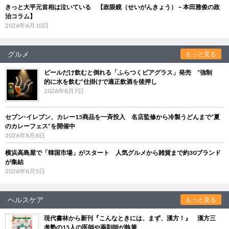
きっと大平元首相は泣いている 【政眼鏡（せいがんきょう）－本田雅俊の政
治コラム】
2026年6月10日
グルメ
もっと見る
ビールだけ飲むと倒れる「ふらつくビアグラス」発売 “強制
的に水を飲む”仕掛けで適正飲酒を後押し
2026年8月7日
セブン‐イレブン、カレー15商品を一斉投入 名店監修から冷製うどんまで“夏
のカレーフェス”を開催中
2026年8月6日
横浜高島屋で「韓国市場」がスタート 人気グルメから雑貨まで約30ブランド
が集結
2026年8月5日
ヘルスケア
もっと見る
現代書林から新刊『こんなときには、まず、漢方！』 漢方三
考塾の15人の医師や薬剤師が執筆