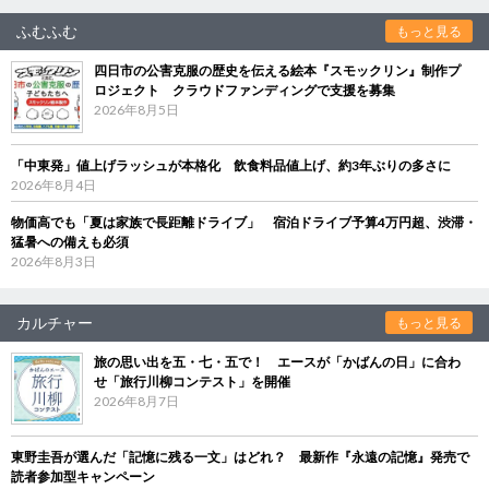
ふむふむ
もっと見る
四日市の公害克服の歴史を伝える絵本『スモックリン』制作プ
ロジェクト クラウドファンディングで支援を募集
2026年8月5日
「中東発」値上げラッシュが本格化 飲食料品値上げ、約3年ぶりの多さに
2026年8月4日
物価高でも「夏は家族で長距離ドライブ」 宿泊ドライブ予算4万円超、渋滞・
猛暑への備えも必須
2026年8月3日
カルチャー
もっと見る
旅の思い出を五・七・五で！ エースが「かばんの日」に合わ
せ「旅行川柳コンテスト」を開催
2026年8月7日
東野圭吾が選んだ「記憶に残る一文」はどれ？ 最新作『永遠の記憶』発売で
読者参加型キャンペーン