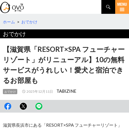
検
索
コ
ン
テ
ホーム
>
おでかけ
ン
おでかけ
ツ
へ
移
【滋賀県「RESORT×SPA フューチャー
動
リゾート」がリニューアル】10の無料
サービスがうれしい！愛犬と宿泊でき
るお部屋も
TABIZINE
2025年12月11日
おでかけ
滋賀県長浜市にある「RESORT×SPA フューチャーリゾート」