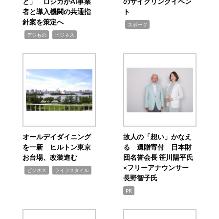
と」 ロジカがAI事業
のサイクリングイベン
者と導入機関の共通指
ト
針案を策定へ
,
スポーツ
,
,
デジもの
ビジネス
オールデイダイニング
故人の「想い」かなえ
を一新 ヒルトン東京
る 遺贈寄付 日本財
お台場、改装進む
団名誉会長 笹川陽平氏
×フリーアナウンサー
,
,
ビジネス
ライフスタイル
長野智子氏
PR