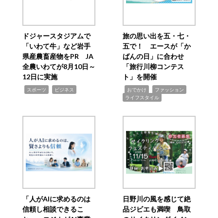
ドジャースタジアムで
旅の思い出を五・七・
「いわて牛」など岩手
五で！ エースが「か
県産農畜産物をPR JA
ばんの日」に合わせ
全農いわてが8月10日～
「旅行川柳コンテス
12日に実施
ト」を開催
,
,
,
,
,
スポーツ
ビジネス
おでかけ
ファッション
ライフスタイル
「人がAIに求めるのは
日野川の風を感じて絶
信頼し相談できるこ
品ジビエも満喫 鳥取