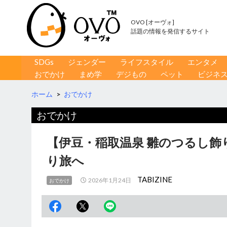
OVO [オーヴォ]
話題の情報を発信するサイト
コンテンツへ移動
検
SDGs
ジェンダー
ライフスタイル
エンタメ
索
おでかけ
まめ学
デジもの
ペット
ビジネ
ホーム
>
おでかけ
おでかけ
【伊豆・稲取温泉 雛のつるし
り旅へ
TABIZINE
2026年1月24日
おでかけ