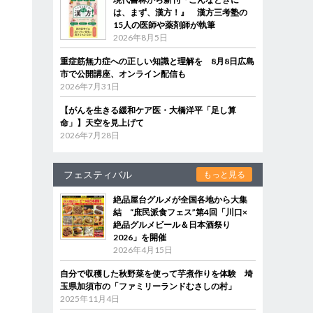
は、まず、漢方！』 漢方三考塾の
15人の医師や薬剤師が執筆
2026年8月5日
重症筋無力症への正しい知識と理解を 8月8日広島
市で公開講座、オンライン配信も
2026年7月31日
【がんを生きる緩和ケア医・大橋洋平「足し算
命」】天空を見上げて
2026年7月28日
フェスティバル
もっと見る
絶品屋台グルメが全国各地から大集
結 “庶民派食フェス”第4回「川口×
絶品グルメビール＆日本酒祭り
2026」を開催
2026年4月15日
自分で収穫した秋野菜を使って芋煮作りを体験 埼
玉県加須市の「ファミリーランドむさしの村」
2025年11月4日