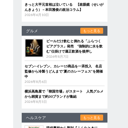
きっと大平元首相は泣いている 【政眼鏡（せいが
んきょう）－本田雅俊の政治コラム】
2026年6月10日
グルメ
もっと見る
ビールだけ飲むと倒れる「ふらつく
ビアグラス」発売 “強制的に水を飲
む”仕掛けで適正飲酒を後押し
2026年8月7日
セブン‐イレブン、カレー15商品を一斉投入 名店
監修から冷製うどんまで“夏のカレーフェス”を開催
中
2026年8月6日
横浜高島屋で「韓国市場」がスタート 人気グルメ
から雑貨まで約30ブランドが集結
2026年8月5日
ヘルスケア
もっと見る
現代書林から新刊『こんなときに