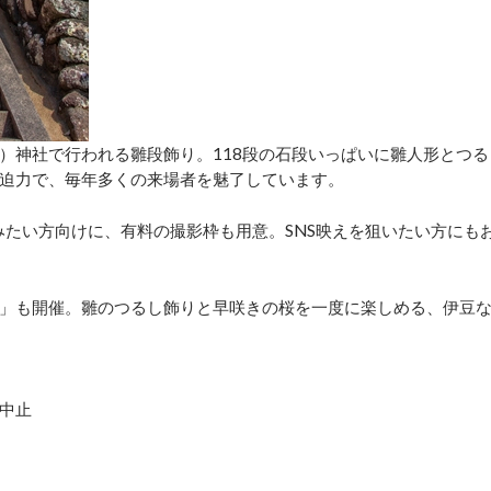
）神社で行われる雛段飾り。118段の石段いっぱいに雛人形とつる
迫力で、毎年多くの来場者を魅了しています。
みたい方向けに、有料の撮影枠も用意。SNS映えを狙いたい方にも
」も開催。雛のつるし飾りと早咲きの桜を一度に楽しめる、伊豆
天中止