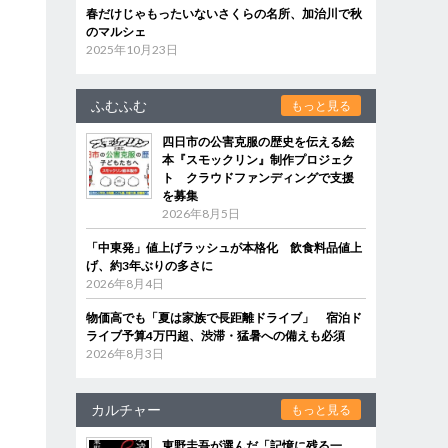
春だけじゃもったいないさくらの名所、加治川で秋
のマルシェ
2025年10月23日
ふむふむ
もっと見る
四日市の公害克服の歴史を伝える絵
本『スモックリン』制作プロジェク
ト クラウドファンディングで支援
を募集
2026年8月5日
「中東発」値上げラッシュが本格化 飲食料品値上
げ、約3年ぶりの多さに
2026年8月4日
物価高でも「夏は家族で長距離ドライブ」 宿泊ド
ライブ予算4万円超、渋滞・猛暑への備えも必須
2026年8月3日
カルチャー
もっと見る
東野圭吾が選んだ「記憶に残る一