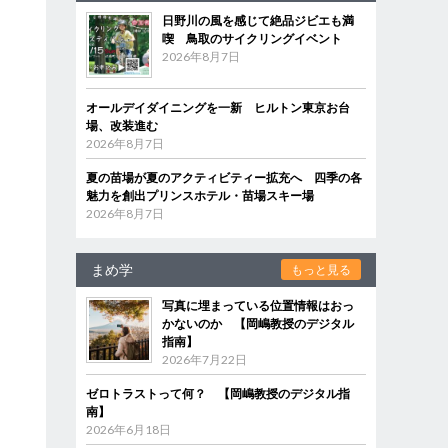
日野川の風を感じて絶品ジビエも満
喫 鳥取のサイクリングイベント
2026年8月7日
オールデイダイニングを一新 ヒルトン東京お台
場、改装進む
2026年8月7日
夏の苗場が夏のアクティビティー拡充へ 四季の各
魅力を創出プリンスホテル・苗場スキー場
2026年8月7日
まめ学
もっと見る
写真に埋まっている位置情報はおっ
かないのか 【岡嶋教授のデジタル
指南】
受
2026年7月22日
和
ゼロトラストって何？ 【岡嶋教授のデジタル指
南】
2026年6月18日