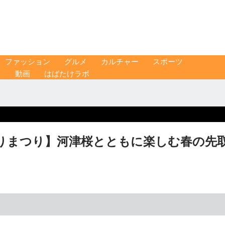
ファッション
グルメ
カルチャー
スポーツ
ス
動画
はばたけラボ
飾りまつり】河津桜とともに楽しむ春の先