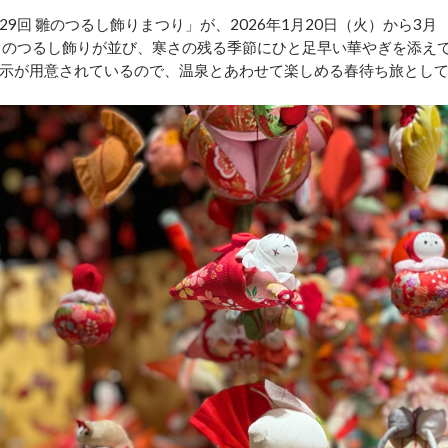
回 雛のつるし飾りまつり」が、2026年1月20日（火）から3月
りのつるし飾りが並び、寒さの残る季節にひと足早い華やぎを添え
示が用意されているので、温泉とあわせて楽しめる春待ち旅とし