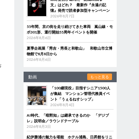
文」はどれ？ 最新作『永遠の記
憶』発売で読者参加型キャンペーン
2026年8月7日
55年間、京の街を走り続けてきた車両 嵐山線・モ
ボ301形、運行開始55周年イベントを開催
2026年8月6日
夏季企画展「秀吉・秀長と和歌山」 和歌山市立博
物館で8月8日から
2026年8月6日
お
動画
もっと見る
な
「100歳現役」目指すシニア1500人
が集結 マンション管理代務員イベ
ント「うぇるねすシップ」
2026年8月4日
AI時代、「暗黙知」は継承できるのか 「デジブ
レ」説明会／ラウンドテーブル
2026年8月3日
紀伊勝浦の魅力を堪能 ホテル浦島、日昇館をリニ