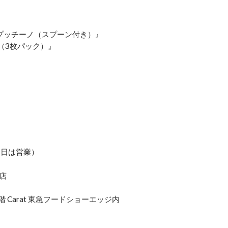
ップッチーノ（スプーン付き）』
ト（3枚パック）』
11日は営業）
ア店
Carat 東急フードショーエッジ内