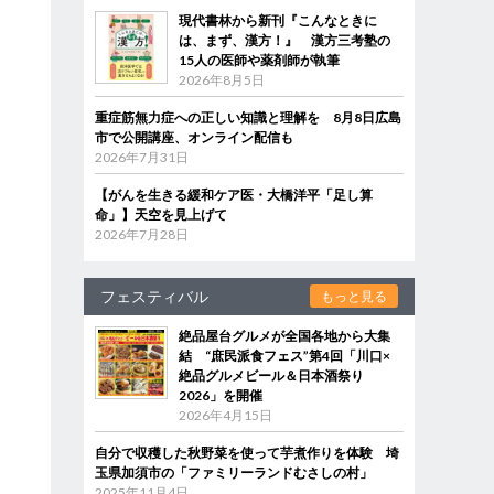
現代書林から新刊『こんなときに
は、まず、漢方！』 漢方三考塾の
15人の医師や薬剤師が執筆
2026年8月5日
重症筋無力症への正しい知識と理解を 8月8日広島
市で公開講座、オンライン配信も
2026年7月31日
【がんを生きる緩和ケア医・大橋洋平「足し算
命」】天空を見上げて
2026年7月28日
フェスティバル
もっと見る
絶品屋台グルメが全国各地から大集
結 “庶民派食フェス”第4回「川口×
絶品グルメビール＆日本酒祭り
2026」を開催
2026年4月15日
自分で収穫した秋野菜を使って芋煮作りを体験 埼
玉県加須市の「ファミリーランドむさしの村」
2025年11月4日