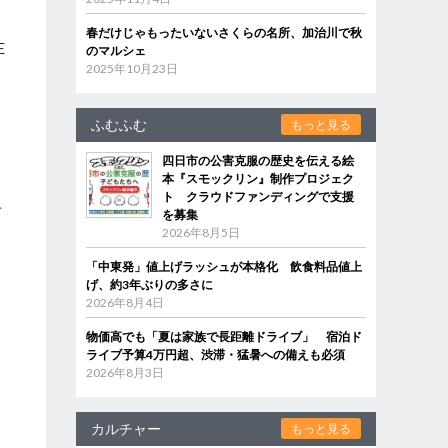
春だけじゃもったいないさくらの名所、加治川で秋
E
のマルシェ
2025年10月23日
ふむふむ
もっと見る
四日市の公害克服の歴史を伝える絵
本『スモックリン』制作プロジェク
ト クラウドファンディングで支援
ぞ
を募集
2026年8月5日
「中東発」値上げラッシュが本格化 飲食料品値上
げ、約3年ぶりの多さに
2026年8月4日
物価高でも「夏は家族で長距離ドライブ」 宿泊ド
ライブ予算4万円超、渋滞・猛暑への備えも必須
2026年8月3日
カルチャー
もっと見る