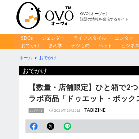
OVO [オーヴォ]
話題の情報を発信するサイト
コンテンツへ移動
検
SDGs
ジェンダー
ライフスタイル
エンタメ
索
おでかけ
まめ学
デジもの
ペット
ビジネ
ホーム
>
おでかけ
おでかけ
【数量・店舗限定】ひと箱で2
ラボ商品「ドゥエット・ボック
TABIZINE
2026年1月25日
おでかけ