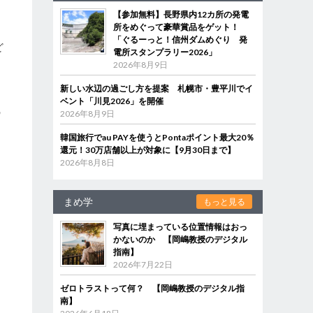
【参加無料】長野県内12カ所の発電
所をめぐって豪華賞品をゲット！
「ぐるーっと！信州ダムめぐり 発
ど
電所スタンプラリー2026」
2026年8月9日
新しい水辺の過ごし方を提案 札幌市・豊平川でイ
ベント「川見2026」を開催
の
2026年8月9日
り
韓国旅行でau PAYを使うとPontaポイント最大20％
還元！30万店舗以上が対象に【9月30日まで】
2026年8月8日
まめ学
もっと見る
写真に埋まっている位置情報はおっ
かないのか 【岡嶋教授のデジタル
指南】
2026年7月22日
ゼロトラストって何？ 【岡嶋教授のデジタル指
南】