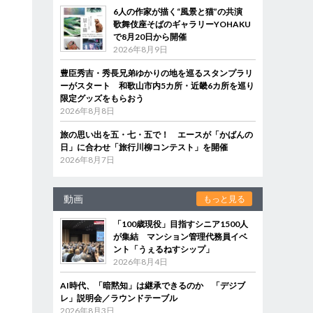
6人の作家が描く“風景と猫”の共演
歌舞伎座そばのギャラリーYOHAKU
で8月20日から開催
2026年8月9日
豊臣秀吉・秀長兄弟ゆかりの地を巡るスタンプラリ
ーがスタート 和歌山市内5カ所・近畿6カ所を巡り
限定グッズをもらおう
2026年8月8日
旅の思い出を五・七・五で！ エースが「かばんの
日」に合わせ「旅行川柳コンテスト」を開催
2026年8月7日
動画
もっと見る
「100歳現役」目指すシニア1500人
が集結 マンション管理代務員イベ
ント「うぇるねすシップ」
2026年8月4日
AI時代、「暗黙知」は継承できるのか 「デジブ
レ」説明会／ラウンドテーブル
2026年8月3日