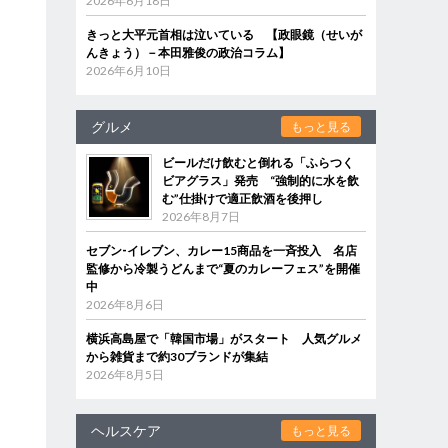
2026年6月18日
きっと大平元首相は泣いている 【政眼鏡（せいが
んきょう）－本田雅俊の政治コラム】
2026年6月10日
グルメ
もっと見る
ビールだけ飲むと倒れる「ふらつく
ビアグラス」発売 “強制的に水を飲
む”仕掛けで適正飲酒を後押し
2026年8月7日
セブン‐イレブン、カレー15商品を一斉投入 名店
監修から冷製うどんまで“夏のカレーフェス”を開催
中
2026年8月6日
横浜高島屋で「韓国市場」がスタート 人気グルメ
から雑貨まで約30ブランドが集結
2026年8月5日
ヘルスケア
もっと見る