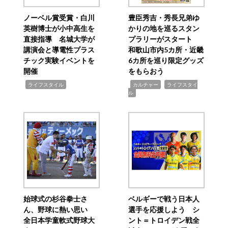
ノーベル賞受賞・白川
豊臣秀吉・秀長兄弟ゆ
英樹博士が小中高生を
かりの地を巡るスタン
直接指導 名城大学が
プラリーがスタート
講演会と導電性プラス
和歌山市内5カ所・近畿
チック実験イベントを
6カ所を巡り限定グッズ
開催
をもらおう
,
,
,
ライフスタイル
カルチャー
ライフスタイ
ル
始球式の杉谷拳士さ
ベルギーで戦う日本人
ん、野球に熱い思い
選手を応援しよう シ
全日本学童軟式野球大
ント＝トロイデン戦全