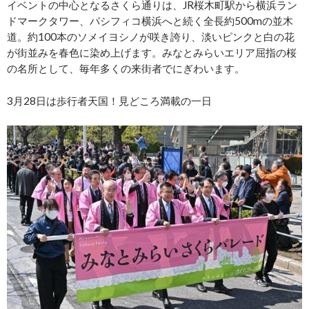
イベントの中心となるさくら通りは、JR桜木町駅から横浜ラン
ドマークタワー、パシフィコ横浜へと続く全長約500mの並木
道。約100本のソメイヨシノが咲き誇り、淡いピンクと白の花
が街並みを春色に染め上げます。みなとみらいエリア屈指の桜
の名所として、毎年多くの来街者でにぎわいます。
3月28日は歩行者天国！見どころ満載の一日