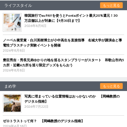
ライフスタイル
もっと見る
韓国旅行でau PAYを使うとPontaポイント最大20％還元！30
万店舗以上が対象に【9月30日まで】
2026年8月8日
ノーベル賞受賞・白川英樹博士が小中高生を直接指導 名城大学が講演会と導
電性プラスチック実験イベントを開催
2026年8月8日
豊臣秀吉・秀長兄弟ゆかりの地を巡るスタンプラリーがスタート 和歌山市内5
カ所・近畿6カ所を巡り限定グッズをもらおう
2026年8月8日
まめ学
もっと見る
写真に埋まっている位置情報はおっかないのか 【岡嶋教授の
デジタル指南】
2026年7月22日
ゼロトラストって何？ 【岡嶋教授のデジタル指南】
2026年6月18日