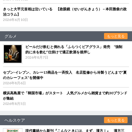
きっと大平元首相は泣いている 【政眼鏡（せいがんきょう）－本田雅俊の政
治コラム】
2026年6月10日
グルメ
もっと見る
ビールだけ飲むと倒れる「ふらつくビアグラス」発売 “強制
的に水を飲む”仕掛けで適正飲酒を後押し
2026年8月7日
セブン‐イレブン、カレー15商品を一斉投入 名店監修から冷製うどんまで“夏
のカレーフェス”を開催中
2026年8月6日
横浜高島屋で「韓国市場」がスタート 人気グルメから雑貨まで約30ブランド
が集結
2026年8月5日
ヘルスケア
もっと見る
現代書林から新刊『こんなときには、まず、漢方！』 漢方三