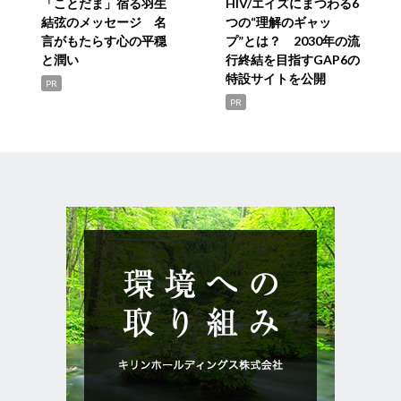
「ことだま」宿る羽生
HIV/エイズにまつわる6
結弦のメッセージ 名
つの“理解のギャッ
言がもたらす心の平穏
プ”とは？ 2030年の流
と潤い
行終結を目指すGAP6の
特設サイトを公開
PR
PR