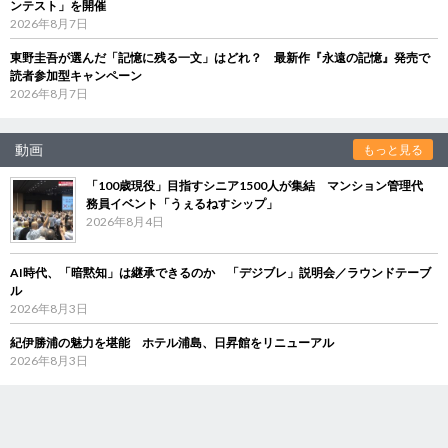
ンテスト」を開催
2026年8月7日
東野圭吾が選んだ「記憶に残る一文」はどれ？ 最新作『永遠の記憶』発売で
読者参加型キャンペーン
2026年8月7日
動画
もっと見る
「100歳現役」目指すシニア1500人が集結 マンション管理代
務員イベント「うぇるねすシップ」
2026年8月4日
AI時代、「暗黙知」は継承できるのか 「デジブレ」説明会／ラウンドテーブ
ル
2026年8月3日
紀伊勝浦の魅力を堪能 ホテル浦島、日昇館をリニューアル
2026年8月3日