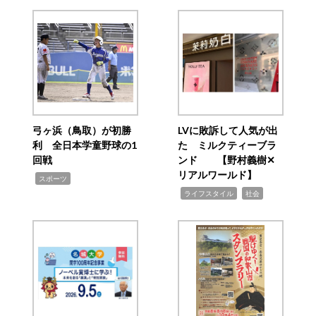
弓ヶ浜（鳥取）が初勝
LVに敗訴して人気が出
利 全日本学童野球の1
た ミルクティーブラ
回戦
ンド 【野村義樹✕
リアルワールド】
,
スポーツ
,
,
ライフスタイル
社会