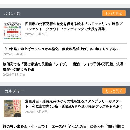
ふむふむ
もっと見る
四日市の公害克服の歴史を伝える絵本『スモックリン』制作プ
ロジェクト クラウドファンディングで支援を募集
2026年8月5日
「中東発」値上げラッシュが本格化 飲食料品値上げ、約3年ぶりの多さに
2026年8月4日
物価高でも「夏は家族で長距離ドライブ」 宿泊ドライブ予算4万円超、渋滞・
猛暑への備えも必須
2026年8月3日
カルチャー
もっと見る
豊臣秀吉・秀長兄弟ゆかりの地を巡るスタンプラリーがスター
ト 和歌山市内5カ所・近畿6カ所を巡り限定グッズをもらおう
2026年8月8日
旅の思い出を五・七・五で！ エースが「かばんの日」に合わせ「旅行川柳コ