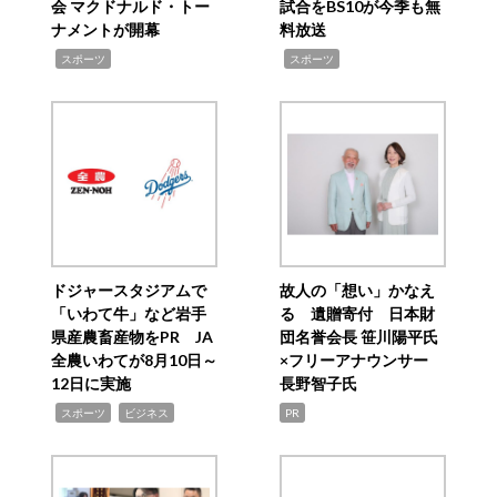
会 マクドナルド・トー
試合をBS10が今季も無
ナメントが開幕
料放送
,
,
スポーツ
スポーツ
ドジャースタジアムで
故人の「想い」かなえ
「いわて牛」など岩手
る 遺贈寄付 日本財
県産農畜産物をPR JA
団名誉会長 笹川陽平氏
全農いわてが8月10日～
×フリーアナウンサー
12日に実施
長野智子氏
,
,
スポーツ
ビジネス
PR