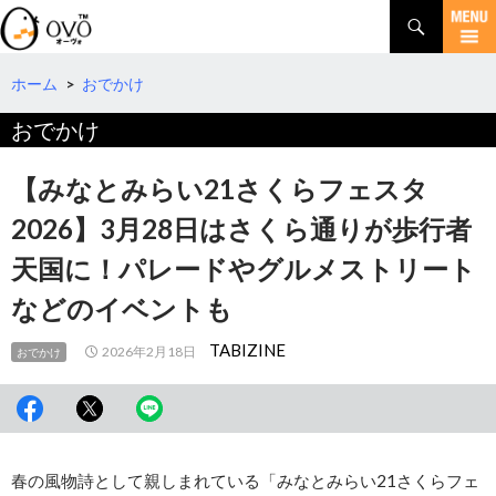
検
索
コ
ン
テ
ホーム
>
おでかけ
ン
おでかけ
ツ
へ
移
【みなとみらい21さくらフェスタ
動
2026】3月28日はさくら通りが歩行者
天国に！パレードやグルメストリート
などのイベントも
TABIZINE
2026年2月18日
おでかけ
春の風物詩として親しまれている「みなとみらい21さくらフェ