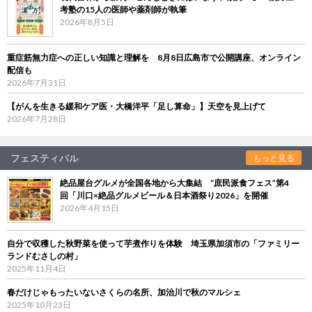
考塾の15人の医師や薬剤師が執筆
2026年8月5日
重症筋無力症への正しい知識と理解を 8月8日広島市で公開講座、オンライン
配信も
2026年7月31日
【がんを生きる緩和ケア医・大橋洋平「足し算命」】天空を見上げて
2026年7月28日
フェスティバル
もっと見る
絶品屋台グルメが全国各地から大集結 “庶民派食フェス”第4
回「川口×絶品グルメビール＆日本酒祭り2026」を開催
2026年4月15日
自分で収穫した秋野菜を使って芋煮作りを体験 埼玉県加須市の「ファミリー
ランドむさしの村」
2025年11月4日
春だけじゃもったいないさくらの名所、加治川で秋のマルシェ
2025年10月23日