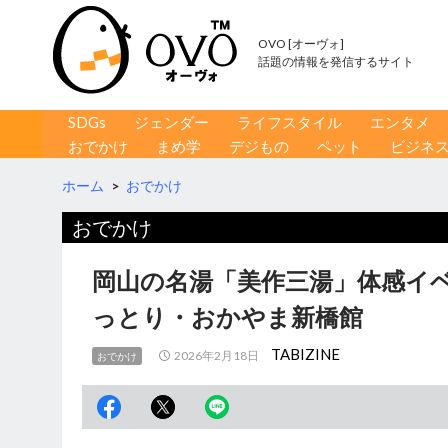
OVO [オーヴォ]
話題の情報を発信するサイト
コンテンツへ移動
検
SDGs
ジェンダー
ライフスタイル
エンタメ
索
おでかけ
まめ学
デジもの
ペット
ビジネ
ホーム
>
おでかけ
おでかけ
岡山の名湯「美作三湯」体感イ
っとり・おかやま新橋館
TABIZINE
2026年2月18日
おでかけ