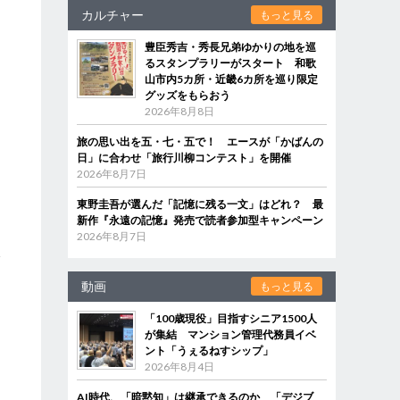
カルチャー
もっと見る
豊臣秀吉・秀長兄弟ゆかりの地を巡
るスタンプラリーがスタート 和歌
山市内5カ所・近畿6カ所を巡り限定
グッズをもらおう
2026年8月8日
旅の思い出を五・七・五で！ エースが「かばんの
日」に合わせ「旅行川柳コンテスト」を開催
2026年8月7日
東野圭吾が選んだ「記憶に残る一文」はどれ？ 最
新作『永遠の記憶』発売で読者参加型キャンペーン
岡
2026年8月7日
分
動画
もっと見る
「100歳現役」目指すシニア1500人
が集結 マンション管理代務員イベ
ント「うぇるねすシップ」
2026年8月4日
AI時代、「暗黙知」は継承できるのか 「デジブ