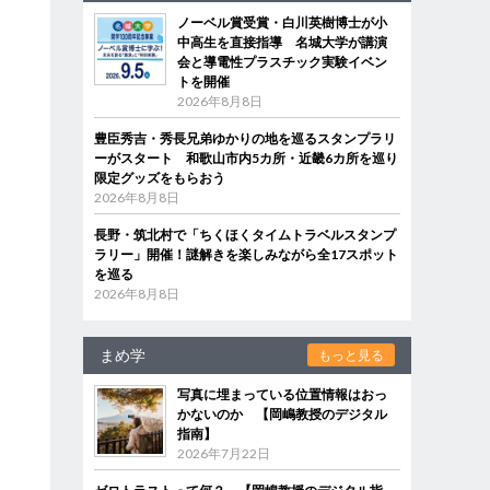
ノーベル賞受賞・白川英樹博士が小
中高生を直接指導 名城大学が講演
会と導電性プラスチック実験イベン
トを開催
2026年8月8日
豊臣秀吉・秀長兄弟ゆかりの地を巡るスタンプラリ
ーがスタート 和歌山市内5カ所・近畿6カ所を巡り
限定グッズをもらおう
2026年8月8日
長野・筑北村で「ちくほくタイムトラベルスタンプ
ラリー」開催！謎解きを楽しみながら全17スポット
を巡る
2026年8月8日
まめ学
もっと見る
写真に埋まっている位置情報はおっ
かないのか 【岡嶋教授のデジタル
指南】
2026年7月22日