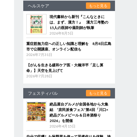
ヘルスケア
もっと見る
現代書林から新刊『こんなときに
は、まず、漢方！』 漢方三考塾の
15人の医師や薬剤師が執筆
2026年8月5日
重症筋無力症への正しい知識と理解を 8月8日広島
市で公開講座、オンライン配信も
2026年7月31日
【がんを生きる緩和ケア医・大橋洋平「足し算
命」】天空を見上げて
2026年7月28日
フェスティバル
もっと見る
絶品屋台グルメが全国各地から大集
結 “庶民派食フェス”第4回「川口×
絶品グルメビール＆日本酒祭り
2026」を開催
2026年4月15日
自分で収穫した秋野菜を使って芋煮作りを体験 埼