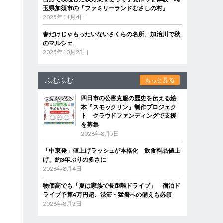
玉県加須市の「ファミリーランドむさしの村」
2025年11月4日
春だけじゃもったいないさくらの名所、加治川で秋
のマルシェ
2025年10月23日
は
ふむふむ
もっと見る
四日市の公害克服の歴史を伝える絵
本『スモックリン』制作プロジェク
ト クラウドファンディングで支援
を募集
2026年8月5日
「中東発」値上げラッシュが本格化 飲食料品値上
げ、約3年ぶりの多さに
2026年8月4日
物価高でも「夏は家族で長距離ドライブ」 宿泊ド
ライブ予算4万円超、渋滞・猛暑への備えも必須
2026年8月3日