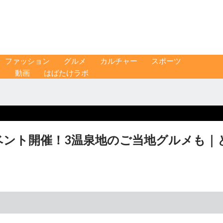
ファッション
グルメ
カルチャー
スポーツ
ス
動画
はばたけラボ
ベント開催！3温泉地のご当地グルメも｜