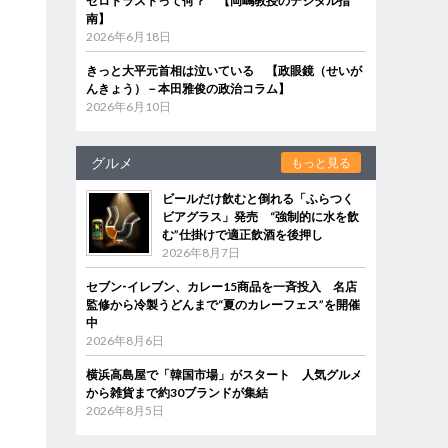
ゼロトラストって何？ 【岡嶋教授のデジタル指
南】
2026年6月18日
きっと大平元首相は泣いている 【政眼鏡（せいが
な
んきょう）－本田雅俊の政治コラム】
2026年6月10日
グルメ
もっと見る
ビールだけ飲むと倒れる「ふらつく
分
ビアグラス」発売 “強制的に水を飲
む”仕掛けで適正飲酒を後押し
2026年8月7日
セブン‐イレブン、カレー15商品を一斉投入 名店
監修から冷製うどんまで“夏のカレーフェス”を開催
中
2026年8月6日
横浜高島屋で「韓国市場」がスタート 人気グルメ
から雑貨まで約30ブランドが集結
2026年8月5日