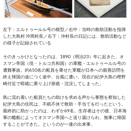
左下：エルトゥールル号の模型／右中：当時の救助活動を指揮
した大島村 沖周村長／右下：沖村長の日記には、救助活動など
の様子が記録されている
そのきっかけとなったのは、1890（明治23）年に起きた、オ
スマン帝国（現・トルコ共和国）の軍艦・エルトゥールル号の
遭難事故。約650名の船員を乗せた軍艦が日本への親善訪問を
終え帰国の途につく途中、台風に遭い、現在の紀伊大島の樫野
崎付近で暗礁に乗り上げ座礁・沈没してしまった。
島に流れ着いた船員たちの助けを求める声から事態を察知した
紀伊大島の住民は、不眠不休で救助・手当てを行ったという。
最終的に助かったのは、わずか69名。生存者はその後、日本海
軍の艦船によってオスマン帝国へと送り届けられ、無事に帰国
することができた。というのが一連の出来事。