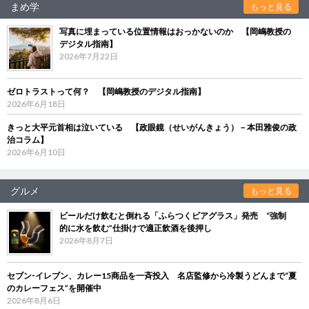
まめ学
もっと見る
写真に埋まっている位置情報はおっかないのか 【岡嶋教授の
デジタル指南】
2026年7月22日
ゼロトラストって何？ 【岡嶋教授のデジタル指南】
2026年6月18日
きっと大平元首相は泣いている 【政眼鏡（せいがんきょう）－本田雅俊の政
治コラム】
2026年6月10日
グルメ
もっと見る
ビールだけ飲むと倒れる「ふらつくビアグラス」発売 “強制
的に水を飲む”仕掛けで適正飲酒を後押し
2026年8月7日
セブン‐イレブン、カレー15商品を一斉投入 名店監修から冷製うどんまで“夏
のカレーフェス”を開催中
2026年8月6日