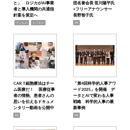
と」 ロジカがAI事業
団名誉会長 笹川陽平氏
者と導入機関の共通指
×フリーアナウンサー
針案を策定へ
長野智子氏
,
,
デジもの
ビジネス
PR
CAR T細胞療法はチー
「第4回科学的人事アワ
ム医療だ！ 医療従事
ード2025」を開催 デ
者の情熱、患者さんの
ータとAIで変わる人事
思いを伝えるドキュメ
戦略 科学的人事の最
ンタリー動画を公開中
新事例
PR
PR