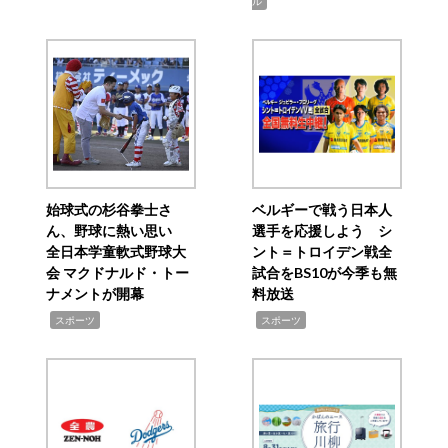
ル
始球式の杉谷拳士さ
ベルギーで戦う日本人
ん、野球に熱い思い
選手を応援しよう シ
全日本学童軟式野球大
ント＝トロイデン戦全
会 マクドナルド・トー
試合をBS10が今季も無
ナメントが開幕
料放送
,
,
スポーツ
スポーツ