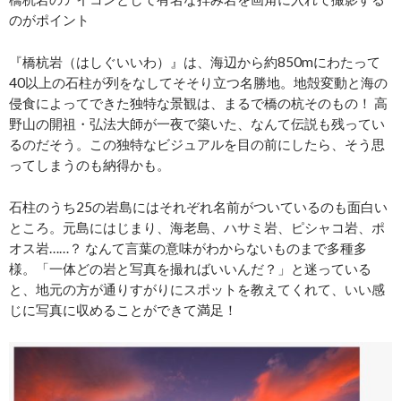
のがポイント
『橋杭岩（はしぐいいわ）』は、海辺から約850mにわたって
40以上の石柱が列をなしてそそり立つ名勝地。地殻変動と海の
侵食によってできた独特な景観は、まるで橋の杭そのもの！ 高
野山の開祖・弘法大師が一夜で築いた、なんて伝説も残ってい
るのだそう。この独特なビジュアルを目の前にしたら、そう思
ってしまうのも納得かも。
石柱のうち25の岩島にはそれぞれ名前がついているのも面白い
ところ。元島にはじまり、海老島、ハサミ岩、ピシャコ岩、ポ
オス岩……？ なんて言葉の意味がわからないものまで多種多
様。「一体どの岩と写真を撮ればいいんだ？」と迷っている
と、地元の方が通りすがりにスポットを教えてくれて、いい感
じに写真に収めることができて満足！