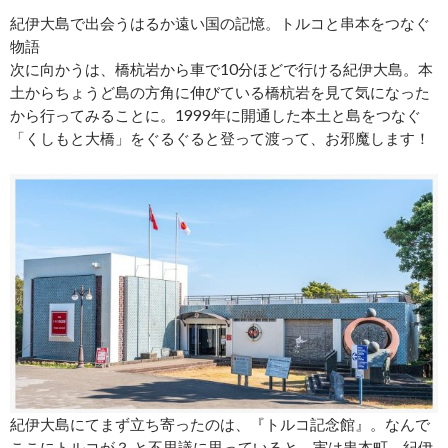
紀伊大島で出会うはるか遠い国の記憶。トルコと串本をつなぐ
物語
次に向かうは、橋杭岩から車で10分ほどで行ける紀伊大島。本
土からちょうど島の方角に伸びている橋杭岩を見て気になった
から行ってみることに。1999年に開通した本土と島をつなぐ
「くしもと大橋」をぐるぐると登って渡って、お邪魔します！
紀伊大島にてまず立ち寄ったのは、『トルコ記念館』。なんで
ここにトルコが？ と不思議に思っていると、実は串本町、紀伊