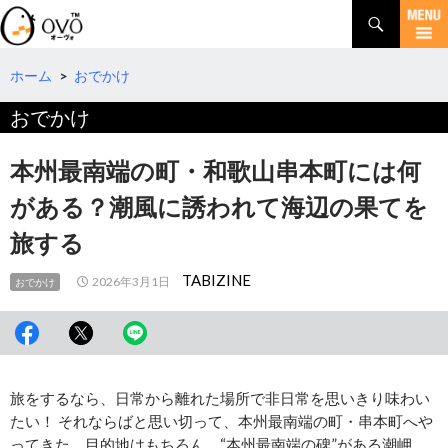
検
索
コ
ン
テ
ホーム
>
おでかけ
ン
おでかけ
ツ
へ
移
本州最南端の町・和歌山串本町には何
動
がある？潮風に誘われて海辺の果てを
旅する
TABIZINE
2026年3月1日
おでかけ
旅をするなら、日常から離れた場所で非日常を思いきり味わい
たい！ それならばと思い切って、本州最南端の町・串本町へや
ってきた。目的地はもちろん、“本州最南端の碑”がある潮岬。