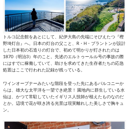
トルコ記念館をあとにして、紀伊大島の先端にそびえたつ『樫
野埼灯台』へ。日本の灯台の父こと、R・H・ブラントンが設計
した日本初の石造りの灯台で、初めて明かりが灯されたのは
1870（明治3）年のこと。先述のエルトゥールル号の事故の際
にはすでに稼働していて、助けを求めてきた生存者たちの応急
処置はここで行われた記録が残っている。
ワインオープナーみたいな階段を登った先にあるバルコニーか
らは、雄大な太平洋を一望でき絶景！ 園地内に群生している水
仙は、かつて常駐していたイギリス人技師が植えたものなのだ
とか。辺境で花が咲き誇る光景は現実離れした美しさで胸キュ
ン。