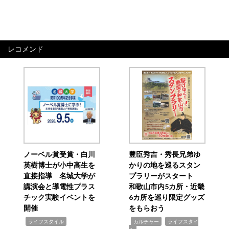
レコメンド
ノーベル賞受賞・白川
豊臣秀吉・秀長兄弟ゆ
英樹博士が小中高生を
かりの地を巡るスタン
直接指導 名城大学が
プラリーがスタート
講演会と導電性プラス
和歌山市内5カ所・近畿
チック実験イベントを
6カ所を巡り限定グッズ
開催
をもらおう
,
,
,
ライフスタイル
カルチャー
ライフスタイ