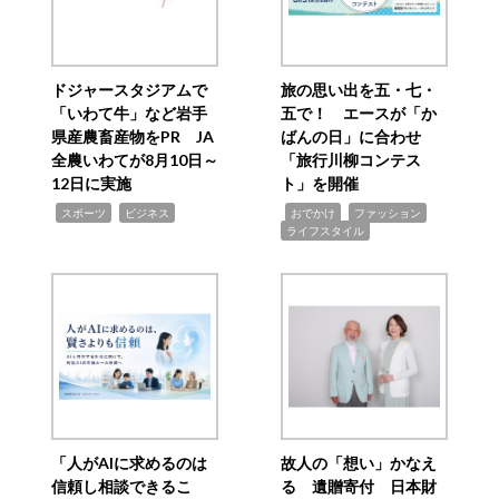
ドジャースタジアムで
旅の思い出を五・七・
「いわて牛」など岩手
五で！ エースが「か
県産農畜産物をPR JA
ばんの日」に合わせ
全農いわてが8月10日～
「旅行川柳コンテス
12日に実施
ト」を開催
,
,
,
,
,
スポーツ
ビジネス
おでかけ
ファッション
ライフスタイル
「人がAIに求めるのは
故人の「想い」かなえ
信頼し相談できるこ
る 遺贈寄付 日本財