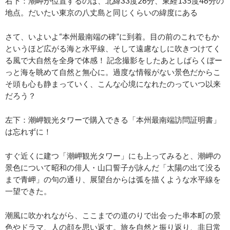
右下：潮岬が位置するのは、北緯33度26分、東経135度46分の
地点。だいたい東京の八丈島と同じくらいの緯度にある
さて、いよいよ“本州最南端の碑”に到着。目の前のこれでもか
というほど広がる海と水平線、そして遠慮なしに吹きつけてく
る風で大自然を全身で体感！ 記念撮影をしたあとしばらくぼー
っと海を眺めて自然と無心に。過度な情報がない景色だからこ
そ頭も心も静まっていく、こんな心境になれたのっていつ以来
だろう？
左下：潮岬観光タワーで購入できる「本州最南端訪問証明書」
は忘れずに！
すぐ近くに建つ「潮岬観光タワー」にも上ってみると、潮岬の
景色について昭和の俳人・山口誓子が詠んだ「太陽の出て没る
まで青岬」の句の通り、展望台からは弧を描くような水平線を
一望できた。
潮風に吹かれながら、ここまでの道のりで出会った串本町の景
色やドラマ、人の顔を思い返す。旅を自然と振り返り、非日常