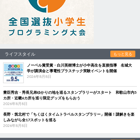
ライフスタイル
もっと見る
ノーベル賞受賞・白川英樹博士が小中高生を直接指導 名城大
学が講演会と導電性プラスチック実験イベントを開催
2026年8月8日
豊臣秀吉・秀長兄弟ゆかりの地を巡るスタンプラリーがスタート 和歌山市内5
カ所・近畿6カ所を巡り限定グッズをもらおう
2026年8月8日
長野・筑北村で「ちくほくタイムトラベルスタンプラリー」開催！謎解きを楽
しみながら全17スポットを巡る
2026年8月8日