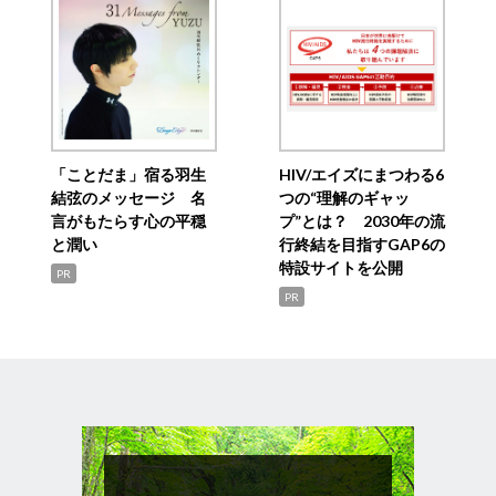
「ことだま」宿る羽生
HIV/エイズにまつわる6
結弦のメッセージ 名
つの“理解のギャッ
言がもたらす心の平穏
プ”とは？ 2030年の流
と潤い
行終結を目指すGAP6の
特設サイトを公開
PR
PR