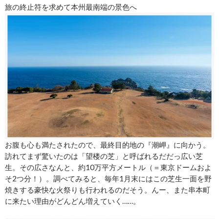
旅の終止符を求めて本州最南端の景色へ
お腹も心も満たされたので、最終目的地の『潮岬』に向かう。
訪れてまず驚いたのは「望楼の芝」と呼ばれるだだっ広い芝
生。その広さなんと、約10万平方メートル（＝東京ドームおよ
そ2つ分！）。調べてみると、毎年1月末にはこの芝生一面を野
焼きする豪快な火祭りも行われるのだそう。んー、また串本町
に来たい理由がどんどん増えていく……。