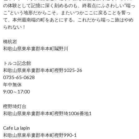
の体験として記憶に深く刻めるのも、終着点にふさわしい“端っ
こ”という地形だからこそ。またいつかここに戻ることを誓っ
て、本州最南端の町をあとにする。これだから端っこ旅はやめ
られない！
橋杭岩
和歌山県東牟婁郡串本町鬮野川
トルコ記念館
和歌山県東牟婁郡串本町樫野1025-26
0735-65-0628
年中無休
9:00～17:00
樫野埼灯台
和歌山県東牟婁郡串本町樫野埼1006番地1
Cafe La lapin
和歌山県東牟婁郡串本町樫野990‐1