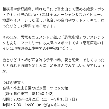
相模灘や伊豆諸島、晴れた日には富士山まで望める絶景スポッ
トです。併設のCafe・321は全席オーシャン＆スカイビュー。
地層をイメージした優しい色合いの店内やウッドデッキで、ゆ
ったりとした時間を過ごせます。
そのほか、恐竜モニュメントが並ぶ「恐竜広場」やアスレチッ
クもあり、ファミリーにも人気のスポットです（恐竜広場のト
イレは現在改修工事中で3月中完成予定）。
色とりどりの椿が咲き誇る伊東の春。花と絶景、そしてゆった
りと流れる時間を楽しみに、足を運んでみてはいかがでしょう
か。
つばき観賞会
会場：小室山公園つばき園・つばきの館
（静岡県伊東市川奈1260-142）
期間：2026年2月21日（土）～3月15日（日）
時間：9:00～16:00（※つばきの館のみ）