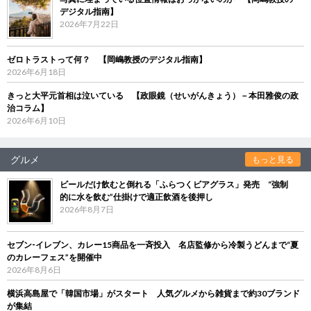
デジタル指南】
2026年7月22日
ゼロトラストって何？ 【岡嶋教授のデジタル指南】
2026年6月18日
きっと大平元首相は泣いている 【政眼鏡（せいがんきょう）－本田雅俊の政
治コラム】
2026年6月10日
グルメ
もっと見る
ビールだけ飲むと倒れる「ふらつくビアグラス」発売 “強制
的に水を飲む”仕掛けで適正飲酒を後押し
2026年8月7日
セブン‐イレブン、カレー15商品を一斉投入 名店監修から冷製うどんまで“夏
のカレーフェス”を開催中
2026年8月6日
横浜高島屋で「韓国市場」がスタート 人気グルメから雑貨まで約30ブランド
が集結