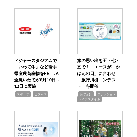
ドジャースタジアムで
旅の思い出を五・七・
「いわて牛」など岩手
五で！ エースが「か
県産農畜産物をPR JA
ばんの日」に合わせ
全農いわてが8月10日～
「旅行川柳コンテス
12日に実施
ト」を開催
,
,
,
,
,
スポーツ
ビジネス
おでかけ
ファッション
ライフスタイル