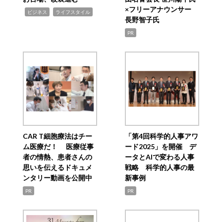
×フリーアナウンサー
,
,
ビジネス
ライフスタイル
長野智子氏
PR
CAR T細胞療法はチー
「第4回科学的人事アワ
ム医療だ！ 医療従事
ード2025」を開催 デ
者の情熱、患者さんの
ータとAIで変わる人事
思いを伝えるドキュメ
戦略 科学的人事の最
ンタリー動画を公開中
新事例
PR
PR