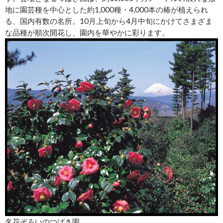
地に園芸種を中心とした約1,000種・4,000本の椿が植えられ
る、国内有数の名所。10月上旬から4月中旬にかけてさまざま
な品種が順次開花し、園内を華やかに彩ります。
名花ぞろいのつばき園