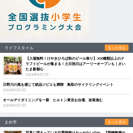
ライフスタイル
もっと見る
【入場無料！けやきひろば秋のビール祭り】300種類以上のク
ラフトビールが集まる！土日祝日はアーリーオープンも｜さい
たま新都心
2026年8月7日
日野川の風を感じて絶品ジビエも満喫 鳥取のサイクリングイベント
2026年8月7日
オールデイダイニングを一新 ヒルトン東京お台場、改装進む
2026年8月7日
まめ学
もっと見る
写真に埋まっている位置情報はおっかないのか 【岡嶋教授の