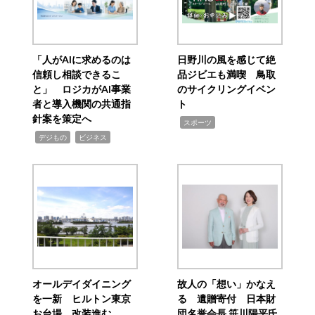
「人がAIに求めるのは
日野川の風を感じて絶
信頼し相談できるこ
品ジビエも満喫 鳥取
と」 ロジカがAI事業
のサイクリングイベン
者と導入機関の共通指
ト
針案を策定へ
,
スポーツ
,
,
デジもの
ビジネス
オールデイダイニング
故人の「想い」かなえ
を一新 ヒルトン東京
る 遺贈寄付 日本財
お台場、改装進む
団名誉会長 笹川陽平氏