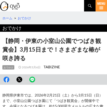
検
索
コ
ン
テ
ホーム
>
おでかけ
ン
おでかけ
ツ
へ
移
【静岡・伊東の小室山公園でつばき観
動
賞会】3月15日まで！さまざまな椿が
咲き誇る
TABIZINE
2026年3月6日
おでかけ
静岡県伊東市では、2026年2月21日（土）から3月15日（日）
まで、小室山公園つばき園にて「つばき観賞会」が開催中で
す。会場となるつばき園は、約15,000平方メートルの広大な敷