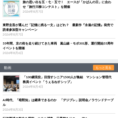
旅の思い出を五・七・五で！ エースが「かばんの日」に合わ
せ「旅行川柳コンテスト」を開催
2026年8月7日
東野圭吾が選んだ「記憶に残る一文」はどれ？ 最新作『永遠の記憶』発売で
読者参加型キャンペーン
2026年8月7日
55年間、京の街を走り続けてきた車両 嵐山線・モボ301形、運行開始55周年
イベントを開催
2026年8月6日
動画
もっと見る
「100歳現役」目指すシニア1500人が集結 マンション管理代
務員イベント「うぇるねすシップ」
2026年8月4日
AI時代、「暗黙知」は継承できるのか 「デジブレ」説明会／ラウンドテーブ
ル
2026年8月3日