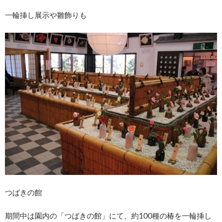
一輪挿し展示や雛飾りも
つばきの館
期間中は園内の「つばきの館」にて、約100種の椿を一輪挿し