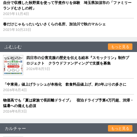
自分で収穫した秋野菜を使って芋煮作りを体験 埼玉県加須市の「ファミリー
ランドむさしの村」
2025年11月4日
春だけじゃもったいないさくらの名所、加治川で秋のマルシェ
2025年10月23日
ふむふむ
もっと見る
四日市の公害克服の歴史を伝える絵本『スモックリン』制作プ
ロジェクト クラウドファンディングで支援を募集
2026年8月5日
「中東発」値上げラッシュが本格化 飲食料品値上げ、約3年ぶりの多さに
2026年8月4日
物価高でも「夏は家族で長距離ドライブ」 宿泊ドライブ予算4万円超、渋滞・
猛暑への備えも必須
2026年8月3日
カルチャー
もっと見る