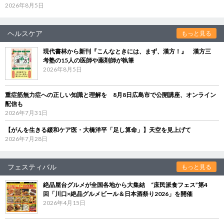
2026年8月5日
ヘルスケア
もっと見る
現代書林から新刊『こんなときには、まず、漢方！』 漢方三
考塾の15人の医師や薬剤師が執筆
2026年8月5日
重症筋無力症への正しい知識と理解を 8月8日広島市で公開講座、オンライン
配信も
2026年7月31日
【がんを生きる緩和ケア医・大橋洋平「足し算命」】天空を見上げて
2026年7月28日
フェスティバル
もっと見る
絶品屋台グルメが全国各地から大集結 “庶民派食フェス”第4
回「川口×絶品グルメビール＆日本酒祭り2026」を開催
2026年4月15日