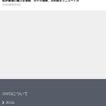
紀伊勝浦の魅力を堪能 ホテル浦島、日昇館をリニューアル
2026年8月3日
OVOについて
ホーム