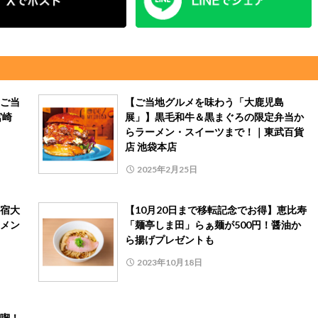
ご当
【ご当地グルメを味わう「大鹿児島
宮崎
展」】黒毛和牛＆黒まぐろの限定弁当か
らラーメン・スイーツまで！｜東武百貨
店 池袋本店
2025年2月25日
宿大
【10月20日まで移転記念でお得】恵比寿
メン
「麺亭しま田」らぁ麺が500円！醤油か
ら揚げプレゼントも
2023年10月18日
喫！