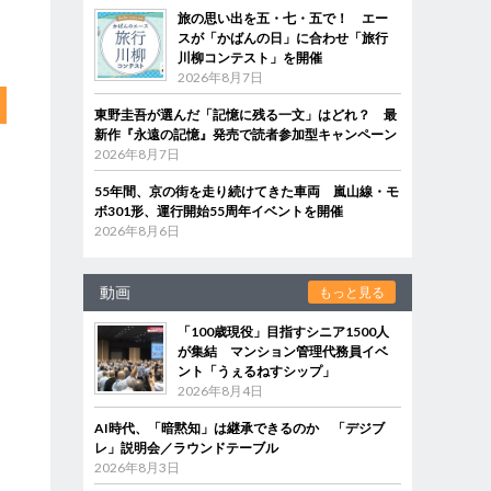
旅の思い出を五・七・五で！ エー
スが「かばんの日」に合わせ「旅行
川柳コンテスト」を開催
2026年8月7日
東野圭吾が選んだ「記憶に残る一文」はどれ？ 最
新作『永遠の記憶』発売で読者参加型キャンペーン
2026年8月7日
55年間、京の街を走り続けてきた車両 嵐山線・モ
ボ301形、運行開始55周年イベントを開催
2026年8月6日
動画
もっと見る
「100歳現役」目指すシニア1500人
が集結 マンション管理代務員イベ
ント「うぇるねすシップ」
2026年8月4日
AI時代、「暗黙知」は継承できるのか 「デジブ
レ」説明会／ラウンドテーブル
2026年8月3日