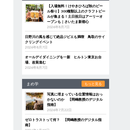
【入場無料！けやきひろば秋のビー
ル祭り】300種類以上のクラフトビー
ルが集まる！土日祝日はアーリーオ
ープンも｜さいたま新都心
2026年8月7日
日野川の風を感じて絶品ジビエも満喫 鳥取のサイ
クリングイベント
2026年8月7日
オールデイダイニングを一新 ヒルトン東京お台
ス
場、改装進む
2026年8月7日
まめ学
もっと見る
写真に埋まっている位置情報はおっ
かないのか 【岡嶋教授のデジタル
指南】
2026年7月22日
ゼロトラストって何？ 【岡嶋教授のデジタル指
南】