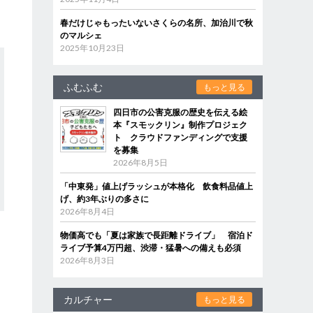
春だけじゃもったいないさくらの名所、加治川で秋
のマルシェ
2025年10月23日
ふむふむ
もっと見る
四日市の公害克服の歴史を伝える絵
本『スモックリン』制作プロジェク
ト クラウドファンディングで支援
を募集
2026年8月5日
「中東発」値上げラッシュが本格化 飲食料品値上
げ、約3年ぶりの多さに
2026年8月4日
物価高でも「夏は家族で長距離ドライブ」 宿泊ド
ライブ予算4万円超、渋滞・猛暑への備えも必須
2026年8月3日
カルチャー
もっと見る