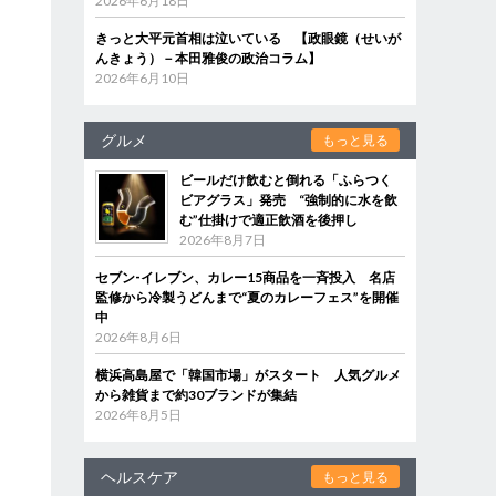
2026年6月18日
きっと大平元首相は泣いている 【政眼鏡（せいが
んきょう）－本田雅俊の政治コラム】
2026年6月10日
グルメ
もっと見る
ビールだけ飲むと倒れる「ふらつく
ビアグラス」発売 “強制的に水を飲
む”仕掛けで適正飲酒を後押し
2026年8月7日
セブン‐イレブン、カレー15商品を一斉投入 名店
監修から冷製うどんまで“夏のカレーフェス”を開催
中
2026年8月6日
横浜高島屋で「韓国市場」がスタート 人気グルメ
から雑貨まで約30ブランドが集結
2026年8月5日
ヘルスケア
もっと見る