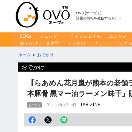
OVO [オーヴォ]
話題の情報を発信するサイト
コンテンツへ移動
検
SDGs
ジェンダー
ライフスタイル
エンタメ
索
おでかけ
まめ学
デジもの
ペット
ビジネ
ホーム
>
おでかけ
おでかけ
【らあめん花月嵐が熊本の老舗
本豚骨 黒マー油ラーメン味千」
TABIZINE
2026年3月10日
おでかけ