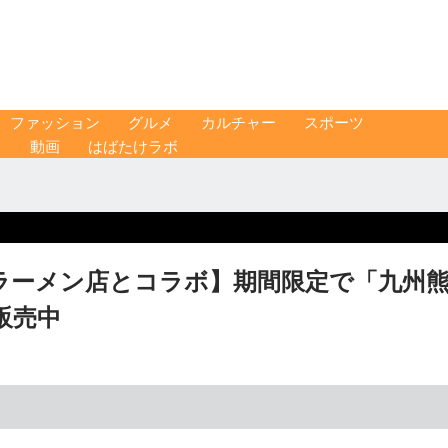
ファッション
グルメ
カルチャー
スポーツ
ス
動画
はばたけラボ
ラーメン店とコラボ】期間限定で「九州
販売中