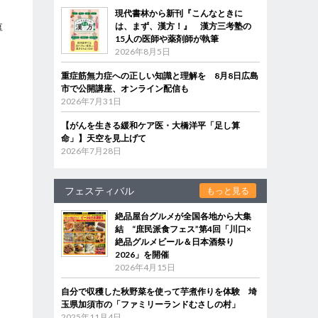
現代書林から新刊『こんなときに
は、まず、漢方！』 漢方三考塾の
厚
15人の医師や薬剤師が執筆
2026年8月5日
重症筋無力症への正しい知識と理解を 8月8日広島
市で公開講座、オンライン配信も
2026年7月31日
【がんを生きる緩和ケア医・大橋洋平「足し算
命」】天空を見上げて
2026年7月28日
フェスティバル
もっと見る
絶品屋台グルメが全国各地から大集
結 “庶民派食フェス”第4回「川口×
絶品グルメビール＆日本酒祭り
2026」を開催
2026年4月15日
自分で収穫した秋野菜を使って芋煮作りを体験 埼
玉県加須市の「ファミリーランドむさしの村」
2025年11月4日