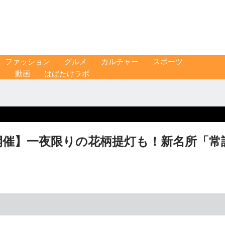
ファッション
グルメ
カルチャー
スポーツ
ス
動画
はばたけラボ
開催】一夜限りの花柄提灯も！新名所「常