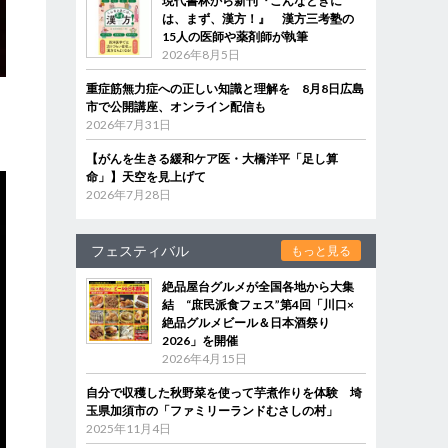
現代書林から新刊『こんなときに
は、まず、漢方！』 漢方三考塾の
15人の医師や薬剤師が執筆
2026年8月5日
重症筋無力症への正しい知識と理解を 8月8日広島
市で公開講座、オンライン配信も
2026年7月31日
【がんを生きる緩和ケア医・大橋洋平「足し算
命」】天空を見上げて
2026年7月28日
フェスティバル
もっと見る
絶品屋台グルメが全国各地から大集
結 “庶民派食フェス”第4回「川口×
絶品グルメビール＆日本酒祭り
2026」を開催
2026年4月15日
自分で収穫した秋野菜を使って芋煮作りを体験 埼
玉県加須市の「ファミリーランドむさしの村」
2025年11月4日