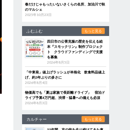
春だけじゃもったいないさくらの名所、加治川で秋
のマルシェ
2025年10月23日
ふむふむ
もっと見る
四日市の公害克服の歴史を伝える絵
本『スモックリン』制作プロジェク
ト クラウドファンディングで支援
を募集
2026年8月5日
「中東発」値上げラッシュが本格化 飲食料品値上
げ、約3年ぶりの多さに
2026年8月4日
物価高でも「夏は家族で長距離ドライブ」 宿泊ド
ライブ予算4万円超、渋滞・猛暑への備えも必須
2026年8月3日
カルチャー
もっと見る
55年間、京の街を走り続けてきた車