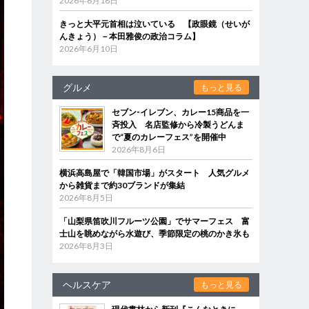
2026年6月18日
きっと大平元首相は泣いている 【政眼鏡（せいが
んきょう）－本田雅俊の政治コラム】
2026年6月10日
グルメ
もっと見る
セブン‐イレブン、カレー15商品を一
斉投入 名店監修から冷製うどんま
で“夏のカレーフェス”を開催中
2026年8月6日
横浜高島屋で「韓国市場」がスタート 人気グルメ
から雑貨まで約30ブランドが集結
2026年8月5日
「山梨県笛吹川フルーツ公園」でサマーフェス 富
士山を眺めながら水遊び、季節限定の桃のかき氷も
2026年8月3日
ヘルスケア
もっと見る