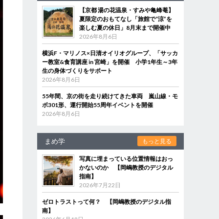
【京都 湯の花温泉・すみや亀峰菴】
夏限定のおもてなし「旅館で“涼”を
楽しむ夏の休日」8月末まで開催中
2026年8月6日
横浜F・マリノス×日清オイリオグループ、「サッカ
ー教室&食育講座 in 宮崎」を開催 小学1年生～3年
生の身体づくりをサポート
2026年8月6日
55年間、京の街を走り続けてきた車両 嵐山線・モ
ボ301形、運行開始55周年イベントを開催
2026年8月6日
まめ学
もっと見る
写真に埋まっている位置情報はおっ
かないのか 【岡嶋教授のデジタル
指南】
2026年7月22日
ゼロトラストって何？ 【岡嶋教授のデジタル指
南】