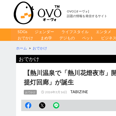
OVO [オーヴォ]
話題の情報を発信するサイト
コンテンツへ移動
検
SDGs
ジェンダー
ライフスタイル
エンタメ
索
おでかけ
まめ学
デジもの
ペット
ビジネ
ホーム
>
おでかけ
おでかけ
【熱川温泉で「熱川花燈夜市」
提灯回廊」が誕生
TABIZINE
2026年3月16日
おでかけ