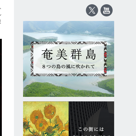
ふ
ル
提