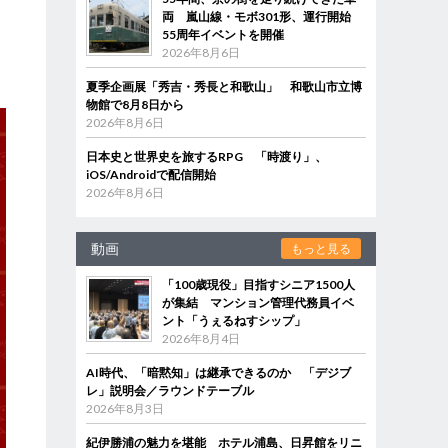
両 嵐山線・モボ301形、運行開始
55周年イベントを開催
約
2026年8月6日
夏季企画展「秀吉・秀長と和歌山」 和歌山市立博
物館で8月8日から
2026年8月6日
日本史と世界史を旅するRPG 「時渡り」、
iOS/Androidで配信開始
2026年8月6日
動画
もっと見る
「100歳現役」目指すシニア1500人
が集結 マンション管理代務員イベ
ント「うぇるねすシップ」
2026年8月4日
AI時代、「暗黙知」は継承できるのか 「デジブ
レ」説明会／ラウンドテーブル
2026年8月3日
紀伊勝浦の魅力を堪能 ホテル浦島、日昇館をリニ