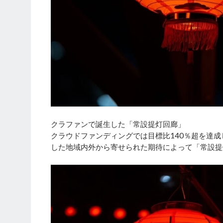
クラファンで誕生した「常設提灯回廊」
クラウドファンディングでは目標比140％超を達成
した地域内外から寄せられた期待によって「常設提