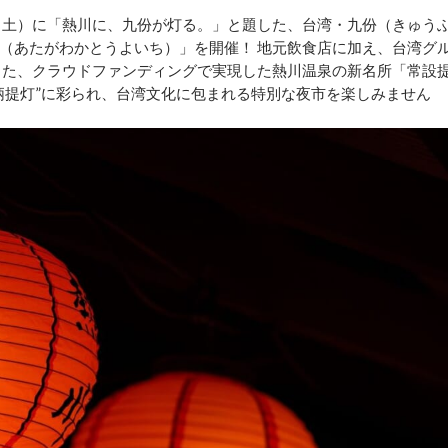
日（土）に「熱川に、九份が灯る。」と題した、台湾・九份（きゅう
（あたがわかとうよいち）」を開催！ 地元飲食店に加え、台湾グ
また、クラウドファンディングで実現した熱川温泉の新名所「常設
柄提灯”に彩られ、台湾文化に包まれる特別な夜市を楽しみません