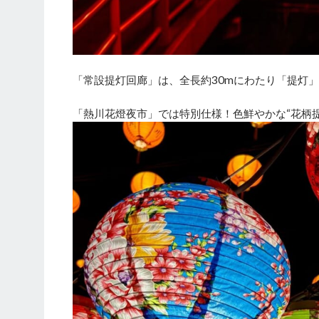
「常設提灯回廊」は、全長約30mにわたり「提灯
「熱川花燈夜市」では特別仕様！色鮮やかな“花柄