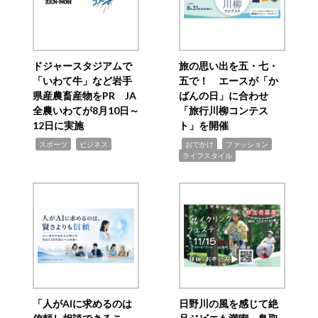
ドジャースタジアムで
旅の思い出を五・七・
「いわて牛」など岩手
五で！ エースが「か
県産農畜産物をPR JA
ばんの日」に合わせ
全農いわてが8月10日～
「旅行川柳コンテス
12日に実施
ト」を開催
,
,
,
,
,
スポーツ
ビジネス
おでかけ
ファッション
ライフスタイル
「人がAIに求めるのは
日野川の風を感じて絶