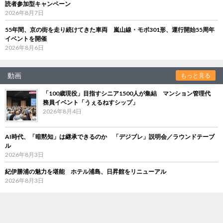
読者参加型キャンペーン
2026年8月7日
55年間、京の街を走り続けてきた車両 嵐山線・モボ301形、運行開始55周年
イベントを開催
2026年8月6日
動画
もっと見る
「100歳現役」目指すシニア1500人が集結 マンション管理代
務員イベント「うぇるねすシップ」
2026年8月4日
AI時代、「暗黙知」は継承できるのか 「デジブレ」説明会／ラウンドテーブ
ル
2026年8月3日
紀伊勝浦の魅力を堪能 ホテル浦島、日昇館をリニューアル
2026年8月3日