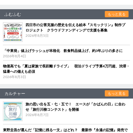
ふむふむ
もっと見る
四日市の公害克服の歴史を伝える絵本『スモックリン』制作プ
ロジェクト クラウドファンディングで支援を募集
2026年8月5日
「中東発」値上げラッシュが本格化 飲食料品値上げ、約3年ぶりの多さに
2026年8月4日
物価高でも「夏は家族で長距離ドライブ」 宿泊ドライブ予算4万円超、渋滞・
猛暑への備えも必須
2026年8月3日
カルチャー
もっと見る
旅の思い出を五・七・五で！ エースが「かばんの日」に合わ
せ「旅行川柳コンテスト」を開催
2026年8月7日
東野圭吾が選んだ「記憶に残る一文」はどれ？ 最新作『永遠の記憶』発売で