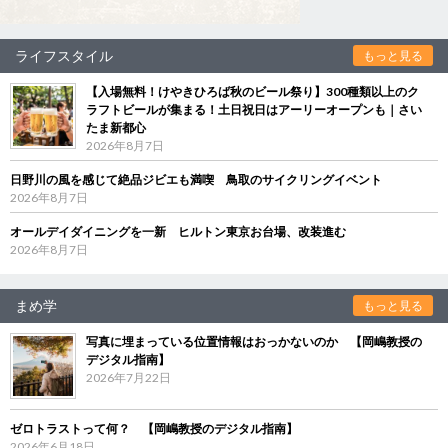
ライフスタイル
もっと見る
【入場無料！けやきひろば秋のビール祭り】300種類以上のク
ラフトビールが集まる！土日祝日はアーリーオープンも｜さい
たま新都心
2026年8月7日
日野川の風を感じて絶品ジビエも満喫 鳥取のサイクリングイベント
2026年8月7日
オールデイダイニングを一新 ヒルトン東京お台場、改装進む
2026年8月7日
まめ学
もっと見る
写真に埋まっている位置情報はおっかないのか 【岡嶋教授の
デジタル指南】
2026年7月22日
ゼロトラストって何？ 【岡嶋教授のデジタル指南】
2026年6月18日