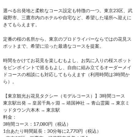
選べる出発地と柔軟なコース設定も特徴の一つ。東京23区、武
蔵野市、三鷹市内のホテルや自宅など、希望した場所へ迎えに
きてもらえます。
定番の桜の名所から、東京のプロドライバーならではの花見ス
ポットまで、希望に沿った最適なコースを提案。
時間をかけてお花見を楽しむもよし、お気に入りの桜スポット
をピンポイントで巡るもよし、自由に組み立てるオーダーメイ
ドコースの相談にも対応してもらえます（利用時間は3時間か
ら）。
【東京観光お花見タクシー（モデルコース）】3時間コース
東京駅出発 → 皇居千鳥ヶ淵 → 靖国神社 → 青山霊園 → 東京ミ
ッドタウン六本木 → 東京駅
料金：
3時間コース：17,080円（税込）
1台あたり時間延長：30分毎に2,770円（税込）