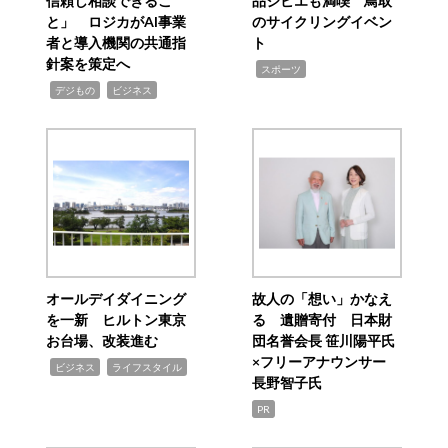
信頼し相談できるこ
品ジビエも満喫 鳥取
と」 ロジカがAI事業
のサイクリングイベン
者と導入機関の共通指
ト
針案を策定へ
,
スポーツ
,
,
デジもの
ビジネス
オールデイダイニング
故人の「想い」かなえ
を一新 ヒルトン東京
る 遺贈寄付 日本財
お台場、改装進む
団名誉会長 笹川陽平氏
×フリーアナウンサー
,
,
ビジネス
ライフスタイル
長野智子氏
PR