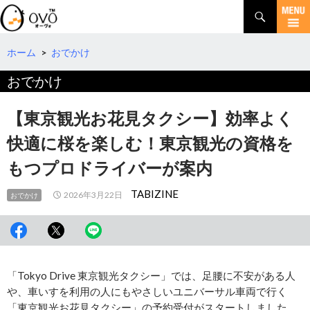
検
索
コ
ン
テ
ホーム
>
おでかけ
ン
おでかけ
ツ
へ
移
【東京観光お花見タクシー】効率よく
動
快適に桜を楽しむ！東京観光の資格を
もつプロドライバーが案内
TABIZINE
2026年3月22日
おでかけ
「Tokyo Drive 東京観光タクシー」では、足腰に不安がある人
や、車いすを利用の人にもやさしいユニバーサル車両で行く
「東京観光お花見タクシー」の予約受付がスタートしました。