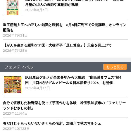
考塾の15人の医師や薬剤師が執筆
2026年8月5日
重症筋無力症への正しい知識と理解を 8月8日広島市で公開講座、オンライン
配信も
2026年7月31日
【がんを生きる緩和ケア医・大橋洋平「足し算命」】天空を見上げて
2026年7月28日
フェスティバル
もっと見る
絶品屋台グルメが全国各地から大集結 “庶民派食フェス”第4
回「川口×絶品グルメビール＆日本酒祭り2026」を開催
2026年4月15日
自分で収穫した秋野菜を使って芋煮作りを体験 埼玉県加須市の「ファミリー
ランドむさしの村」
2025年11月4日
春だけじゃもったいないさくらの名所、加治川で秋のマルシェ
2025年10月23日