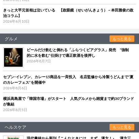
きっと大平元首相は泣いている 【政眼鏡（せいがんきょう）－本田雅俊の政
治コラム】
2026年6月10日
グルメ
もっと見る
ビールだけ飲むと倒れる「ふらつくビアグラス」発売 “強制
的に水を飲む”仕掛けで適正飲酒を後押し
2026年8月7日
セブン‐イレブン、カレー15商品を一斉投入 名店監修から冷製うどんまで“夏
のカレーフェス”を開催中
2026年8月6日
横浜高島屋で「韓国市場」がスタート 人気グルメから雑貨まで約30ブランド
が集結
2026年8月5日
ヘルスケア
もっと見る
現代書林から新刊『こんなときには、まず、漢方！』 漢方三