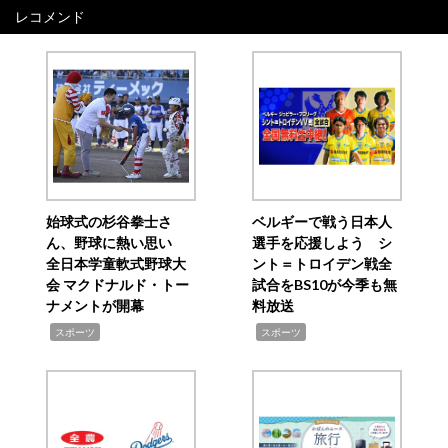
レコメンド
始球式の杉谷拳士さ
ベルギーで戦う日本人
ん、野球に熱い思い
選手を応援しよう シ
全日本学童軟式野球大
ント＝トロイデン戦全
会 マクドナルド・トー
試合をBS10が今季も無
ナメントが開幕
料放送
,
,
スポーツ
スポーツ