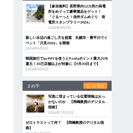
【参加無料】長野県内12カ所の発電
所をめぐって豪華賞品をゲット！
「ぐるーっと！信州ダムめぐり 発
電所スタンプラリー2026」
2026年8月9日
新しい水辺の過ごし方を提案 札幌市・豊平川でイ
ベント「川見2026」を開催
2026年8月9日
韓国旅行でau PAYを使うとPontaポイント最大20％
還元！30万店舗以上が対象に【9月30日まで】
2026年8月8日
まめ学
もっと見る
写真に埋まっている位置情報はおっ
かないのか 【岡嶋教授のデジタル
指南】
2026年7月22日
ゼロトラストって何？ 【岡嶋教授のデジタル指
南】