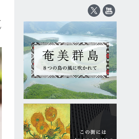
）
イ
ブ