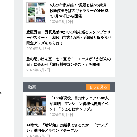
6人の作家が描く“風景と猫”の共演
歌舞伎座そばのギャラリーYOHAKU
で8月20日から開催
2026年8月9日
豊臣秀吉・秀長兄弟ゆかりの地を巡るスタンプラリ
ーがスタート 和歌山市内5カ所・近畿6カ所を巡り
限定グッズをもらおう
2026年8月8日
旅の思い出を五・七・五で！ エースが「かばんの
日」に合わせ「旅行川柳コンテスト」を開催
2026年8月7日
動画
もっと見る
で
「100歳現役」目指すシニア1500人
が集結 マンション管理代務員イベ
ント「うぇるねすシップ」
2026年8月4日
し
AI時代、「暗黙知」は継承できるのか 「デジブ
レ」説明会／ラウンドテーブル
2026年8月3日