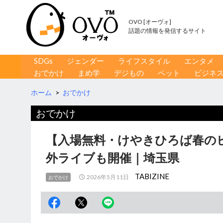
OVO [オーヴォ]
話題の情報を発信するサイト
コンテンツへ移動
検
SDGs
ジェンダー
ライフスタイル
エンタメ
索
おでかけ
まめ学
デジもの
ペット
ビジネ
ホーム
>
おでかけ
おでかけ
【入場無料・けやきひろば春の
外ライブも開催｜埼玉県
TABIZINE
2026年5月11日
おでかけ