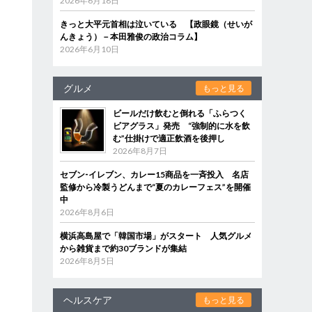
2026年6月18日
きっと大平元首相は泣いている 【政眼鏡（せいが
んきょう）－本田雅俊の政治コラム】
2026年6月10日
グルメ
もっと見る
ビールだけ飲むと倒れる「ふらつく
ビアグラス」発売 “強制的に水を飲
む”仕掛けで適正飲酒を後押し
2026年8月7日
セブン‐イレブン、カレー15商品を一斉投入 名店
監修から冷製うどんまで“夏のカレーフェス”を開催
中
2026年8月6日
横浜高島屋で「韓国市場」がスタート 人気グルメ
から雑貨まで約30ブランドが集結
2026年8月5日
ヘルスケア
もっと見る