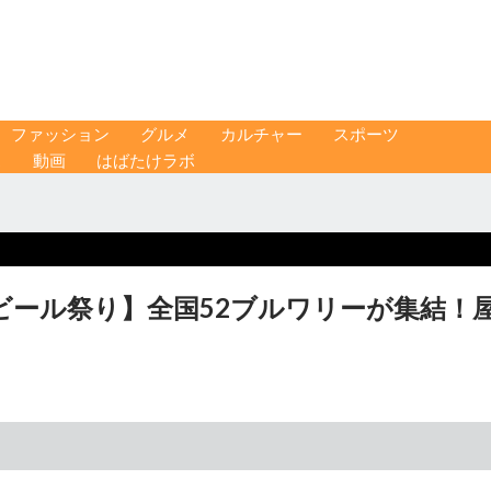
ファッション
グルメ
カルチャー
スポーツ
ス
動画
はばたけラボ
ビール祭り】全国52ブルワリーが集結！