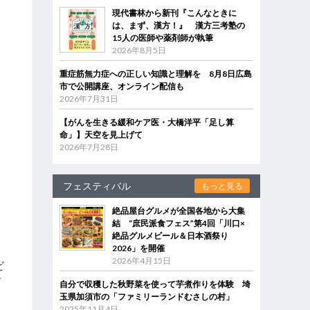
現代書林から新刊『こんなときに
は、まず、漢方！』 漢方三考塾の
15人の医師や薬剤師が執筆
2026年8月5日
重症筋無力症への正しい知識と理解を 8月8日広島
市で公開講座、オンライン配信も
2026年7月31日
【がんを生きる緩和ケア医・大橋洋平「足し算
命」】天空を見上げて
2026年7月28日
フェスティバル
もっと見る
絶品屋台グルメが全国各地から大集
結 “庶民派食フェス”第4回「川口×
絶品グルメビール＆日本酒祭り
2026」を開催
2026年4月15日
ビ
ビ
自分で収穫した秋野菜を使って芋煮作りを体験 埼
玉県加須市の「ファミリーランドむさしの村」
2025年11月4日