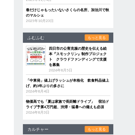
春だけじゃもったいないさくらの名所、加治川で秋
のマルシェ
2025年10月23日
ふむふむ
もっと見る
四日市の公害克服の歴史を伝える絵
本『スモックリン』制作プロジェク
ト クラウドファンディングで支援
を募集
2026年8月5日
「中東発」値上げラッシュが本格化 飲食料品値上
げ、約3年ぶりの多さに
2026年8月4日
物価高でも「夏は家族で長距離ドライブ」 宿泊ド
ライブ予算4万円超、渋滞・猛暑への備えも必須
2026年8月3日
カルチャー
もっと見る