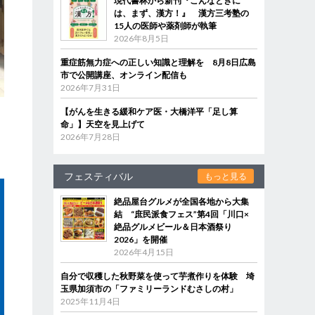
現代書林から新刊『こんなときに
は、まず、漢方！』 漢方三考塾の
15人の医師や薬剤師が執筆
2026年8月5日
重症筋無力症への正しい知識と理解を 8月8日広島
市で公開講座、オンライン配信も
2026年7月31日
ャ
【がんを生きる緩和ケア医・大橋洋平「足し算
ン
命」】天空を見上げて
2026年7月28日
フェスティバル
もっと見る
絶品屋台グルメが全国各地から大集
結 “庶民派食フェス”第4回「川口×
絶品グルメビール＆日本酒祭り
2026」を開催
2026年4月15日
自分で収穫した秋野菜を使って芋煮作りを体験 埼
玉県加須市の「ファミリーランドむさしの村」
2025年11月4日