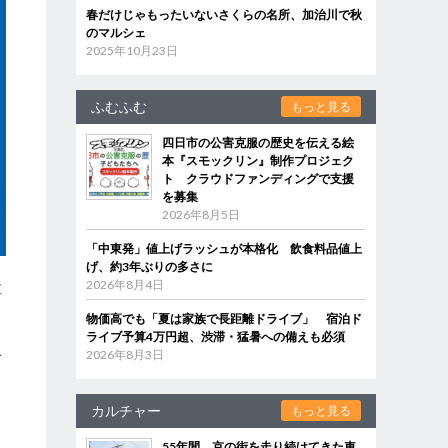
春だけじゃもったいないさくらの名所、加治川で秋
のマルシェ
2025年10月23日
ふむふむ
もっと見る
四日市の公害克服の歴史を伝える絵
本『スモックリン』制作プロジェク
ト クラウドファンディングで支援
を募集
2026年8月5日
「中東発」値上げラッシュが本格化 飲食料品値上
ー
げ、約3年ぶりの多さに
2026年8月4日
厚
物価高でも「夏は家族で長距離ドライブ」 宿泊ド
ライブ予算4万円超、渋滞・猛暑への備えも必須
2026年8月3日
グ
カルチャー
もっと見る
55年間、京の街を走り続けてきた車