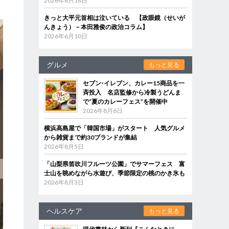
2026年6月18日
きっと大平元首相は泣いている 【政眼鏡（せいが
んきょう）－本田雅俊の政治コラム】
2026年6月10日
グルメ
もっと見る
セブン‐イレブン、カレー15商品を一
斉投入 名店監修から冷製うどんま
で“夏のカレーフェス”を開催中
2026年8月6日
横浜高島屋で「韓国市場」がスタート 人気グルメ
から雑貨まで約30ブランドが集結
2026年8月5日
「山梨県笛吹川フルーツ公園」でサマーフェス 富
士山を眺めながら水遊び、季節限定の桃のかき氷も
2026年8月3日
ヘルスケア
もっと見る