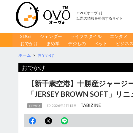
OVO [オーヴォ]
話題の情報を発信するサイト
コンテンツへ移動
検
SDGs
ジェンダー
ライフスタイル
エンタメ
索
おでかけ
まめ学
デジもの
ペット
ビジネ
ホーム
>
おでかけ
おでかけ
【新千歳空港】十勝産ジャージ
「JERSEY BROWN SOFT
TABIZINE
2026年5月15日
おでかけ