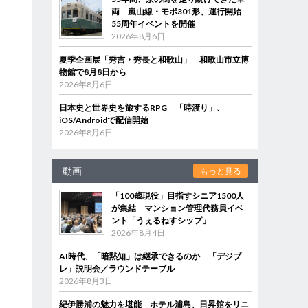
両 嵐山線・モボ301形、運行開始
55周年イベントを開催
2026年8月6日
夏季企画展「秀吉・秀長と和歌山」 和歌山市立博
物館で8月8日から
2026年8月6日
日本史と世界史を旅するRPG 「時渡り」、
iOS/Androidで配信開始
2026年8月6日
動画
もっと見る
「100歳現役」目指すシニア1500人
が集結 マンション管理代務員イベ
ント「うぇるねすシップ」
2026年8月4日
AI時代、「暗黙知」は継承できるのか 「デジブ
レ」説明会／ラウンドテーブル
2026年8月3日
紀伊勝浦の魅力を堪能 ホテル浦島、日昇館をリニ