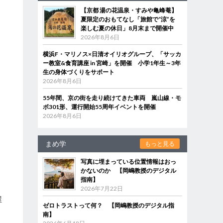
【京都 湯の花温泉・すみや亀峰菴】
夏限定のおもてなし「旅館で“涼”を
楽しむ夏の休日」8月末まで開催中
2026年8月6日
横浜F・マリノス×日清オイリオグループ、「サッカ
ー教室&食育講座 in 宮崎」を開催 小学1年生～3年
生の身体づくりをサポート
2026年8月6日
55年間、京の街を走り続けてきた車両 嵐山線・モ
ボ301形、運行開始55周年イベントを開催
2026年8月6日
まめ学
もっと見る
写真に埋まっている位置情報はおっ
かないのか 【岡嶋教授のデジタル
指南】
2026年7月22日
屋
ゼロトラストって何？ 【岡嶋教授のデジタル指
南】