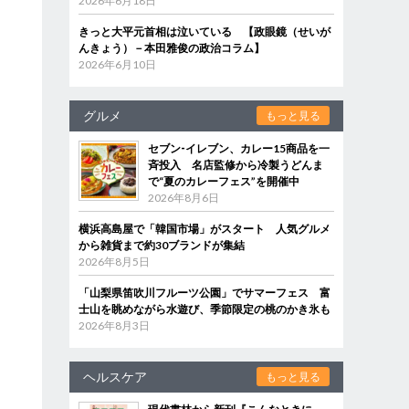
2026年6月18日
きっと大平元首相は泣いている 【政眼鏡（せいが
んきょう）－本田雅俊の政治コラム】
2026年6月10日
グルメ
もっと見る
セブン‐イレブン、カレー15商品を一
斉投入 名店監修から冷製うどんま
で“夏のカレーフェス”を開催中
2026年8月6日
横浜高島屋で「韓国市場」がスタート 人気グルメ
から雑貨まで約30ブランドが集結
2026年8月5日
「山梨県笛吹川フルーツ公園」でサマーフェス 富
士山を眺めながら水遊び、季節限定の桃のかき氷も
2026年8月3日
ヘルスケア
もっと見る