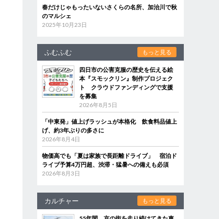
春だけじゃもったいないさくらの名所、加治川で秋
のマルシェ
2025年10月23日
ふむふむ
もっと見る
四日市の公害克服の歴史を伝える絵
本『スモックリン』制作プロジェク
ト クラウドファンディングで支援
を募集
2026年8月5日
ん
「中東発」値上げラッシュが本格化 飲食料品値上
げ、約3年ぶりの多さに
2026年8月4日
物価高でも「夏は家族で長距離ドライブ」 宿泊ド
ライブ予算4万円超、渋滞・猛暑への備えも必須
2026年8月3日
カルチャー
もっと見る
55年間、京の街を走り続けてきた車