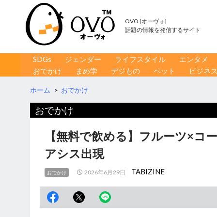
OVO [オーヴォ]
話題の情報を発信するサイト
コンテンツへ移動
検
SDGs
ジェンダー
ライフスタイル
エンタメ
索
おでかけ
まめ学
デジもの
ペット
ビジネ
ホーム
>
おでかけ
おでかけ
【無料で飲める】フルーツ×コ
アシス出現
TABIZINE
2026年6月29日
おでかけ