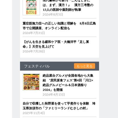
現代書林から新刊『こんなときに
は、まず、漢方！』 漢方三考塾の
15人の医師や薬剤師が執筆
2026年8月5日
重症筋無力症への正しい知識と理解を 8月8日広島
市で公開講座、オンライン配信も
2026年7月31日
【がんを生きる緩和ケア医・大橋洋平「足し算
命」】天空を見上げて
2026年7月28日
フェスティバル
もっと見る
絶品屋台グルメが全国各地から大集
結 “庶民派食フェス”第4回「川口×
絶品グルメビール＆日本酒祭り
2026」を開催
2026年4月15日
自分で収穫した秋野菜を使って芋煮作りを体験 埼
玉県加須市の「ファミリーランドむさしの村」
2025年11月4日