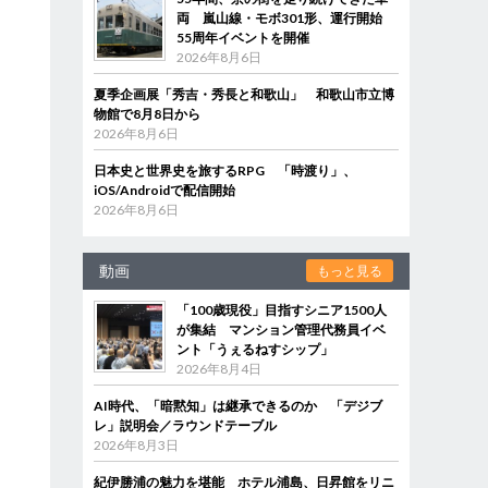
両 嵐山線・モボ301形、運行開始
55周年イベントを開催
2026年8月6日
夏季企画展「秀吉・秀長と和歌山」 和歌山市立博
物館で8月8日から
2026年8月6日
日本史と世界史を旅するRPG 「時渡り」、
iOS/Androidで配信開始
2026年8月6日
動画
もっと見る
「100歳現役」目指すシニア1500人
が集結 マンション管理代務員イベ
ント「うぇるねすシップ」
2026年8月4日
AI時代、「暗黙知」は継承できるのか 「デジブ
レ」説明会／ラウンドテーブル
2026年8月3日
紀伊勝浦の魅力を堪能 ホテル浦島、日昇館をリニ