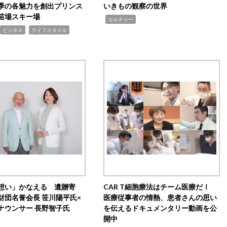
季の各魅力を創出プリンス
いきもの観察の世界
苗場スキー場
,
カルチャー
,
ビジネス
ライフスタイル
想い」かなえる 遺贈寄
CAR T細胞療法はチーム医療だ！
財団名誉会長 笹川陽平氏×
医療従事者の情熱、患者さんの思い
ナウンサー 長野智子氏
を伝えるドキュメンタリー動画を公
開中