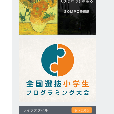
も
子
い
は
っ
ライフスタイル
もっと見る