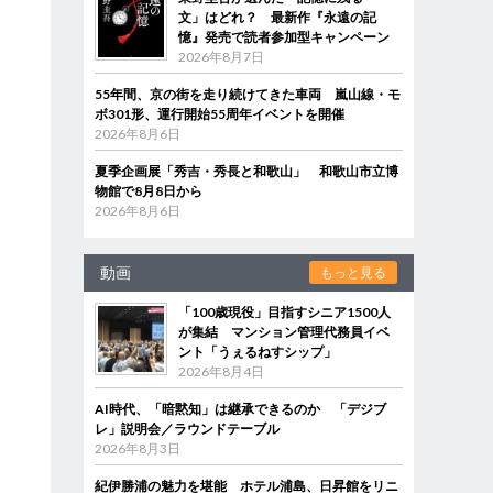
文」はどれ？ 最新作『永遠の記
憶』発売で読者参加型キャンペーン
2026年8月7日
55年間、京の街を走り続けてきた車両 嵐山線・モ
ボ301形、運行開始55周年イベントを開催
2026年8月6日
夏季企画展「秀吉・秀長と和歌山」 和歌山市立博
物館で8月8日から
2026年8月6日
動画
もっと見る
「100歳現役」目指すシニア1500人
が集結 マンション管理代務員イベ
ント「うぇるねすシップ」
2026年8月4日
AI時代、「暗黙知」は継承できるのか 「デジブ
レ」説明会／ラウンドテーブル
2026年8月3日
紀伊勝浦の魅力を堪能 ホテル浦島、日昇館をリニ