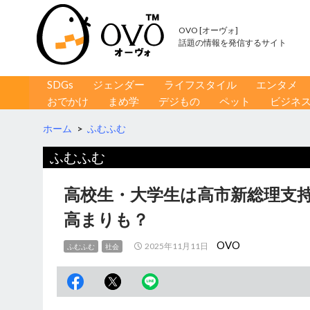
OVO [オーヴォ]
話題の情報を発信するサイト
コンテンツへ移動
検
SDGs
ジェンダー
ライフスタイル
エンタメ
索
おでかけ
まめ学
デジもの
ペット
ビジネ
ホーム
>
ふむふむ
ふむふむ
高校生・大学生は高市新総理支
高まりも？
OVO
2025年11月11日
ふむふむ
社会