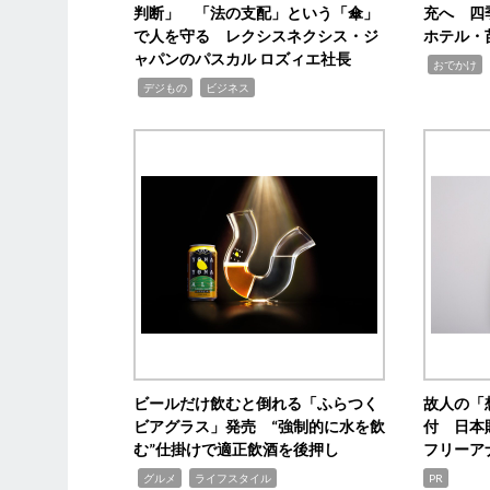
判断」 「法の支配」という「傘」
充へ 四
で人を守る レクシスネクシス・ジ
ホテル・
ャパンのパスカル ロズィエ社長
,
,
おでかけ
,
,
デジもの
ビジネス
ビールだけ飲むと倒れる「ふらつく
故人の「
ビアグラス」発売 “強制的に水を飲
付 日本
む”仕掛けで適正飲酒を後押し
フリーア
,
,
グルメ
ライフスタイル
PR