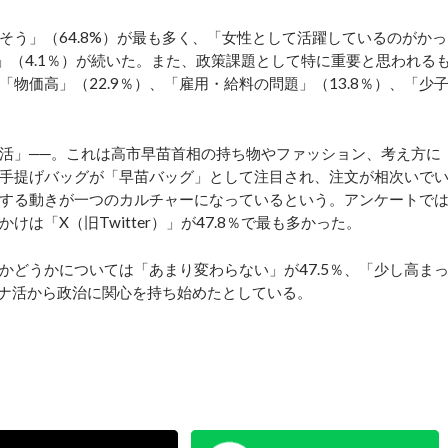
う」（64.8%）が最も多く、「女性として活躍しているのがかっ
る」（4.1％）が続いた。また、政策課題として特に重要と思われる
「物価高」（22.9％）、「雇用・給料の問題」（13.8％）、「少
活」──。これは高市早苗首相の持ち物やファッション、考え方に
手提げバッグが「早苗バッグ」として注目され、注文が相次いで
する動きが一つのカルチャーになっているという。アンケートで
けは「X（旧Twitter）」が47.8％で最も多かった。
どうかについては「あまり変わらない」が47.5％、「少し高ま
がサナ活から政治に関心を持ち始めたとしている。