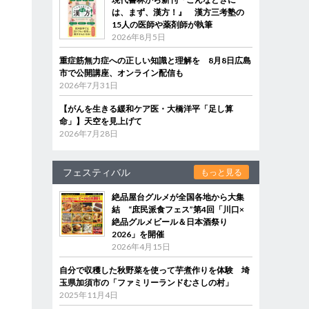
は、まず、漢方！』 漢方三考塾の
15人の医師や薬剤師が執筆
2026年8月5日
重症筋無力症への正しい知識と理解を 8月8日広島
市で公開講座、オンライン配信も
2026年7月31日
【がんを生きる緩和ケア医・大橋洋平「足し算
命」】天空を見上げて
2026年7月28日
フェスティバル
もっと見る
絶品屋台グルメが全国各地から大集
結 “庶民派食フェス”第4回「川口×
絶品グルメビール＆日本酒祭り
2026」を開催
2026年4月15日
自分で収穫した秋野菜を使って芋煮作りを体験 埼
玉県加須市の「ファミリーランドむさしの村」
2025年11月4日