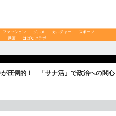
ファッション
グルメ
カルチャー
スポーツ
ス
動画
はばたけラボ
持が圧倒的！ 「サナ活」で政治への関心