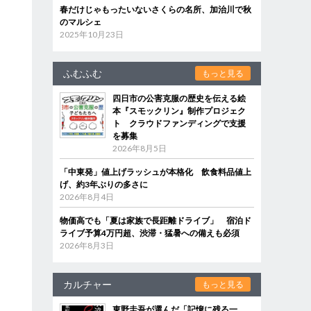
春だけじゃもったいないさくらの名所、加治川で秋
のマルシェ
2025年10月23日
ふむふむ
もっと見る
四日市の公害克服の歴史を伝える絵
本『スモックリン』制作プロジェク
ト クラウドファンディングで支援
を募集
2026年8月5日
「中東発」値上げラッシュが本格化 飲食料品値上
げ、約3年ぶりの多さに
2026年8月4日
物価高でも「夏は家族で長距離ドライブ」 宿泊ド
ライブ予算4万円超、渋滞・猛暑への備えも必須
2026年8月3日
カルチャー
もっと見る
東野圭吾が選んだ「記憶に残る一