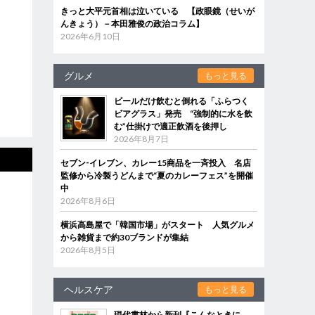
きっと大平元首相は泣いている 【政眼鏡（せいが
んきょう）－本田雅俊の政治コラム】
2026年6月10日
グルメ
もっと見る
ビールだけ飲むと倒れる「ふらつく
ビアグラス」発売 “強制的に水を飲
む”仕掛けで適正飲酒を後押し
2026年8月7日
セブン‐イレブン、カレー15商品を一斉投入 名店
監修から冷製うどんまで“夏のカレーフェス”を開催
中
2026年8月6日
横浜高島屋で「韓国市場」がスタート 人気グルメ
から雑貨まで約30ブランドが集結
2026年8月5日
ヘルスケア
もっと見る
現代書林から新刊『こんなときに