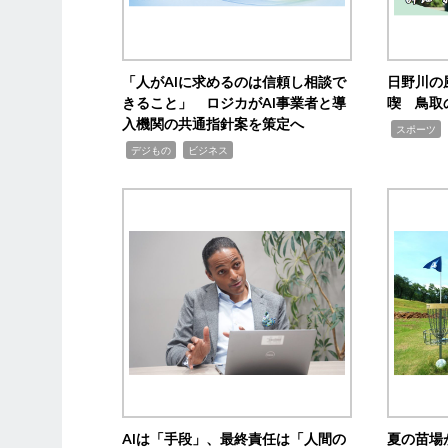
「人がAIに求めるのは信頼し相談で
日野川の
きること」 ロジカがAI事業者と導
喫 鳥取
入機関の共通指針案を策定へ
,
スポーツ
,
,
デジもの
ビジネス
AIは「手段」、最終責任は「人間の
夏の苗場