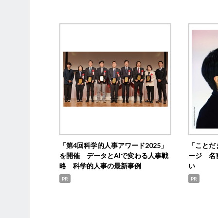
「第4回科学的人事アワード2025」
「ことだ
を開催 データとAIで変わる人事戦
ージ 名
略 科学的人事の最新事例
い
PR
PR