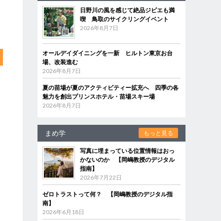
日野川の風を感じて絶品ジビエも満
喫 鳥取のサイクリングイベント
2026年8月7日
オールデイダイニングを一新 ヒルトン東京お台
場、改装進む
2026年8月7日
夏の苗場が夏のアクティビティー拡充へ 四季の各
魅力を創出プリンスホテル・苗場スキー場
2026年8月7日
まめ学
もっと見る
写真に埋まっている位置情報はおっ
かないのか 【岡嶋教授のデジタル
指南】
2026年7月22日
ゼロトラストって何？ 【岡嶋教授のデジタル指
南】
2026年6月18日