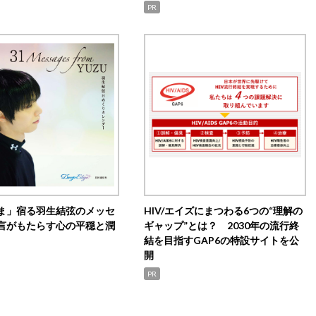
PR
ま」宿る羽生結弦のメッセ
HIV/エイズにまつわる6つの“理解の
言がもたらす心の平穏と潤
ギャップ”とは？ 2030年の流行終
結を目指すGAP6の特設サイトを公
開
PR