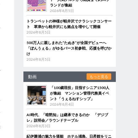
ランドが集結
管
2026年8月5日
トランペットの神様が軽井沢でクラシックコンサー
ト 草津から軽井沢にも拠点を増やして開催
の
2026年8月5日
500万人に親しまれた“たぬき”が全国デビューへ
「ぽんうぇる」がゆるバース初参戦、応援を呼びか
け
2026年8月5日
で
動画
もっと見る
「100歳現役」目指すシニア1500人
が集結 マンション管理代務員イベ
れ
ント「うぇるねすシップ」
2026年8月4日
も
作
AI時代、「暗黙知」は継承できるのか 「デジブ
人
レ」説明会／ラウンドテーブル
2026年8月3日
が
紀伊勝浦の魅力を堪能 ホテル浦島、日昇館をリニ