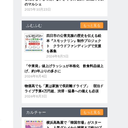
のマルシェ
2025年10月23日
ふむふむ
もっと見る
四日市の公害克服の歴史を伝える絵
本『スモックリン』制作プロジェク
ト クラウドファンディングで支援
を募集
2026年8月5日
「中東発」値上げラッシュが本格化 飲食料品値上
げ、約3年ぶりの多さに
2026年8月4日
物価高でも「夏は家族で長距離ドライブ」 宿泊ド
ライブ予算4万円超、渋滞・猛暑への備えも必須
2026年8月3日
カルチャー
もっと見る
者
横浜高島屋で「韓国市場」がスター
楽
ト 人気グルメから雑貨まで約30ブ