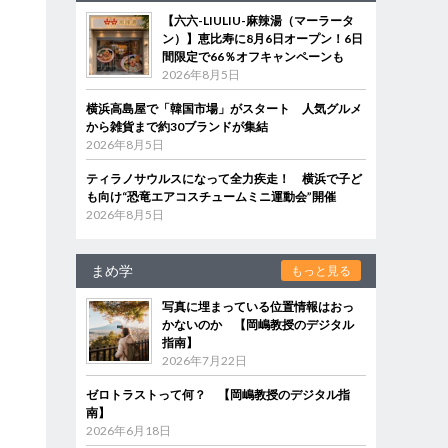
囲
【六六-LIULIU-麻辣湯（マーラータ
ン）】恵比寿に8月6日オープン！6日
る
間限定で66％オフキャンペーンも
2026年8月5日
ラ
横浜高島屋で「韓国市場」がスタート 人気グルメ
から雑貨まで約30ブランドが集結
2026年8月5日
ティラノサウルスになって全力疾走！ 横浜で子ど
も向け“恐竜エアコスチュームミニ運動会”開催
2026年8月5日
まめ学
もっと見る
写真に埋まっている位置情報はおっ
かないのか 【岡嶋教授のデジタル
指南】
2026年7月22日
ゼロトラストって何？ 【岡嶋教授のデジタル指
南】
2026年6月18日