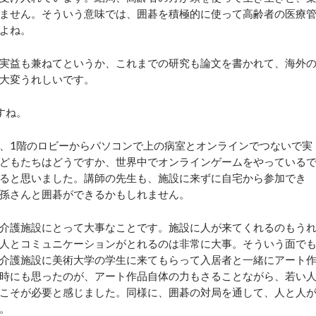
ません。そういう意味では、囲碁を積極的に使って高齢者の医療
よね。
実益も兼ねてというか、これまでの研究も論文を書かれて、海外
大変うれしいです。
すね。
、1階のロビーからパソコンで上の病室とオンラインでつないで実
どもたちはどうですか、世界中でオンラインゲームをやっている
ると思いました。講師の先生も、施設に来ずに自宅から参加でき
孫さんと囲碁ができるかもしれません。
介護施設にとって大事なことです。施設に人が来てくれるのもう
人とコミュニケーションがとれるのは非常に大事。そういう面で
介護施設に美術大学の学生に来てもらって入居者と一緒にアート
時にも思ったのが、アート作品自体の力もさることながら、若い
こそが必要と感じました。同様に、囲碁の対局を通して、人と人
。