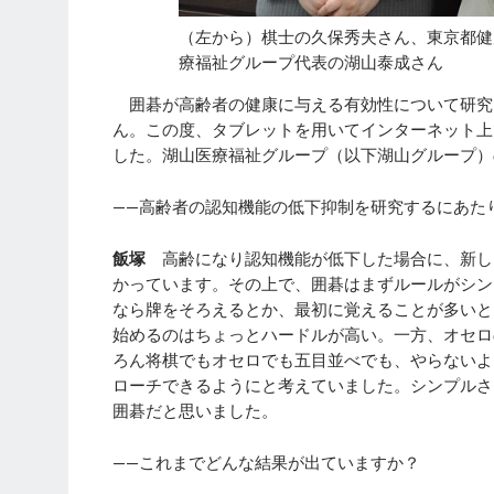
（左から）棋士の久保秀夫さん、東京都健
療福祉グループ代表の湖山泰成さん
囲碁が高齢者の健康に与える有効性について研究
ん。この度、タブレットを用いてインターネット上
した。湖山医療福祉グループ（以下湖山グループ）
——高齢者の認知機能の低下抑制を研究するにあた
飯塚
高齢になり認知機能が低下した場合に、新し
かっています。その上で、囲碁はまずルールがシン
なら牌をそろえるとか、最初に覚えることが多いと
始めるのはちょっとハードルが高い。一方、オセロ
ろん将棋でもオセロでも五目並べでも、やらないよ
ローチできるようにと考えていました。シンプルさ
囲碁だと思いました。
——これまでどんな結果が出ていますか？