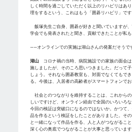
しく時間を過ごしていただく以上のリハビリはあり
理をするという、これはもう「囲碁リハビリ」です
飯塚先生ご自身、囲碁が好きと聞いていますが、
学会でも発表されたと聞き、貢献できたことが私も
——オンラインでの実施は湖山さんの発案だそうで
湖山
コロナ禍の当時、病院施設での家族の面会は
施しましたが、そのころ思いつきました。だって子
しょう。それなら囲碁教室も、対面でなくてもでき
る。今後は、入居者の高齢者がスマートフォンでお
社会とのつながりを維持することは、これからの
しいですけど、オンライン経由で全国のいろいろな
今回の検証は突破口になるのではないか。かつて、
品を作るという検証をしたことがありました。その
と一緒になって作品を作る、人と人がつながること
深く心の奥底でつながることが大事と思っています