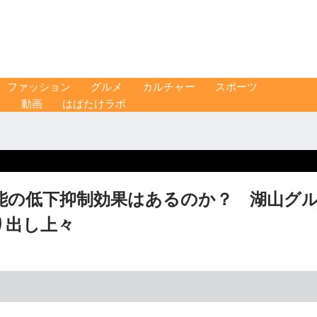
ファッション
グルメ
カルチャー
スポーツ
ス
動画
はばたけラボ
能の低下抑制効果はあるのか？ 湖山グ
り出し上々