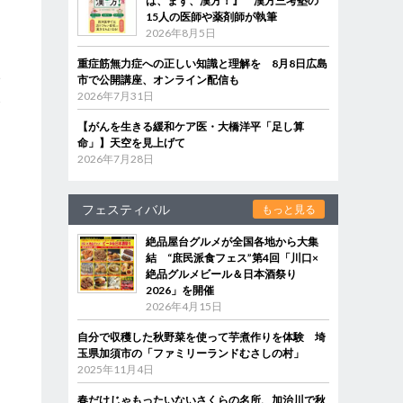
は、まず、漢方！』 漢方三考塾の
15人の医師や薬剤師が執筆
2026年8月5日
重症筋無力症への正しい知識と理解を 8月8日広島
い
市で公開講座、オンライン配信も
後
2026年7月31日
【がんを生きる緩和ケア医・大橋洋平「足し算
命」】天空を見上げて
多
2026年7月28日
フェスティバル
もっと見る
絶品屋台グルメが全国各地から大集
結 “庶民派食フェス”第4回「川口×
絶品グルメビール＆日本酒祭り
2026」を開催
2026年4月15日
自分で収穫した秋野菜を使って芋煮作りを体験 埼
玉県加須市の「ファミリーランドむさしの村」
2025年11月4日
春だけじゃもったいないさくらの名所、加治川で秋