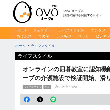
OVO [オーヴォ]
話題の情報を発信するサイト
コンテンツへ移動
検
SDGs
ジェンダー
ライフスタイル
エンタメ
索
おでかけ
まめ学
デジもの
ペット
ビジネ
ホーム
>
ライフスタイル
ライフスタイル
オンラインの囲碁教室に認知機
ープの介護施設で検証開始、滑
2024年6月20日
ライフスタイル
社会