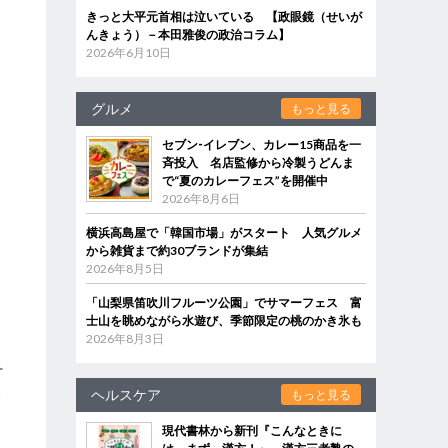
きっと大平元首相は泣いている 【政眼鏡（せいが
んきょう）－本田雅俊の政治コラム】
2026年6月10日
グルメ
もっと見る
セブン‐イレブン、カレー15商品を一
斉投入 名店監修から冷製うどんま
で“夏のカレーフェス”を開催中
2026年8月6日
横浜高島屋で「韓国市場」がスタート 人気グルメ
から雑貨まで約30ブランドが集結
2026年8月5日
「山梨県笛吹川フルーツ公園」でサマーフェス 富
士山を眺めながら水遊び、季節限定の桃のかき氷も
2026年8月3日
そ
碁
ヘルスケア
もっと見る
る
現代書林から新刊『こんなときに