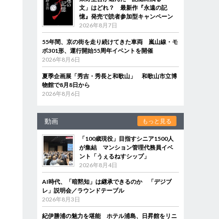
文」はどれ？ 最新作『永遠の記
憶』発売で読者参加型キャンペーン
2026年8月7日
55年間、京の街を走り続けてきた車両 嵐山線・モ
ボ301形、運行開始55周年イベントを開催
2026年8月6日
夏季企画展「秀吉・秀長と和歌山」 和歌山市立博
物館で8月8日から
2026年8月6日
動画
もっと見る
「100歳現役」目指すシニア1500人
が集結 マンション管理代務員イベ
ント「うぇるねすシップ」
2026年8月4日
AI時代、「暗黙知」は継承できるのか 「デジブ
レ」説明会／ラウンドテーブル
2026年8月3日
紀伊勝浦の魅力を堪能 ホテル浦島、日昇館をリニ