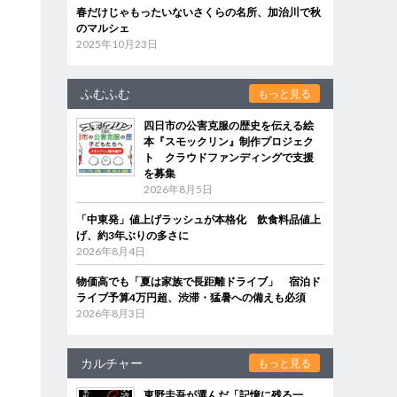
春だけじゃもったいないさくらの名所、加治川で秋
のマルシェ
2025年10月23日
ふむふむ
もっと見る
四日市の公害克服の歴史を伝える絵
本『スモックリン』制作プロジェク
ト クラウドファンディングで支援
を募集
2026年8月5日
「中東発」値上げラッシュが本格化 飲食料品値上
げ、約3年ぶりの多さに
2026年8月4日
物価高でも「夏は家族で長距離ドライブ」 宿泊ド
ライブ予算4万円超、渋滞・猛暑への備えも必須
2026年8月3日
カルチャー
もっと見る
東野圭吾が選んだ「記憶に残る一