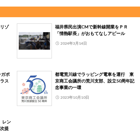
リゾ
福井県民出演CMで新幹線開業をＰＲ
「情熱駅長」がおもてなしアピール
2024年3月14日
ンガポ
都電荒川線でラッピング電車を運行 東
ラス
京商工会議所の荒川支部、設立50周年記
念事業の一環
2023年10月10日
 レン
次提