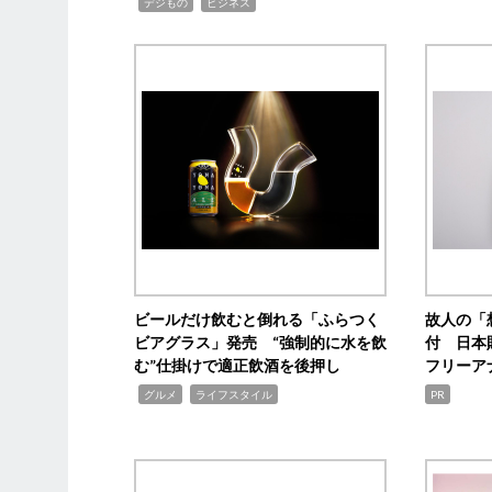
,
,
デジもの
ビジネス
ビールだけ飲むと倒れる「ふらつく
故人の「
ビアグラス」発売 “強制的に水を飲
付 日本
む”仕掛けで適正飲酒を後押し
フリーア
,
,
グルメ
ライフスタイル
PR