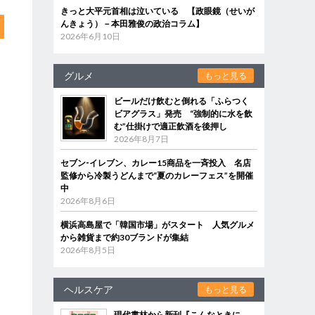
きっと大平元首相は泣いている 【政眼鏡（せいが
んきょう）－本田雅俊の政治コラム】
2026年6月10日
グルメ
もっと見る
ビールだけ飲むと倒れる「ふらつく
ビアグラス」発売 “強制的に水を飲
む”仕掛けで適正飲酒を後押し
2026年8月7日
セブン‐イレブン、カレー15商品を一斉投入 名店
監修から冷製うどんまで“夏のカレーフェス”を開催
中
2026年8月6日
横浜高島屋で「韓国市場」がスタート 人気グルメ
から雑貨まで約30ブランドが集結
2026年8月5日
ヘルスケア
もっと見る
現代書林から新刊『こんなときに