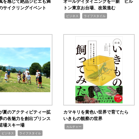
風を感じて絶品ジビエも満
オールデイダイニングを一新 ヒル
のサイクリングイベント
トン東京お台場、改装進む
,
,
ビジネス
ライフスタイル
が夏のアクティビティー拡
カマキリを黄色い世界で育てたら
季の各魅力を創出プリンス
いきもの観察の世界
苗場スキー場
,
カルチャー
,
ビジネス
ライフスタイル