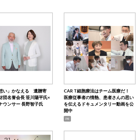
想い」かなえる 遺贈寄
CAR T細胞療法はチーム医療だ！
財団名誉会長 笹川陽平氏×
医療従事者の情熱、患者さんの思い
ナウンサー 長野智子氏
を伝えるドキュメンタリー動画を公
開中
PR