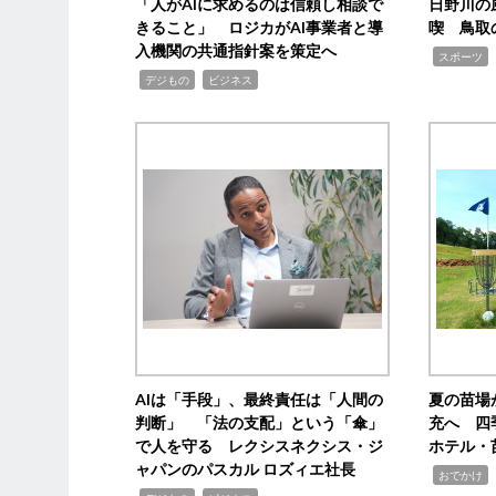
「人がAIに求めるのは信頼し相談で
日野川の
きること」 ロジカがAI事業者と導
喫 鳥取
入機関の共通指針案を策定へ
,
スポーツ
,
,
デジもの
ビジネス
AIは「手段」、最終責任は「人間の
夏の苗場
判断」 「法の支配」という「傘」
充へ 四
で人を守る レクシスネクシス・ジ
ホテル・
ャパンのパスカル ロズィエ社長
,
,
おでかけ