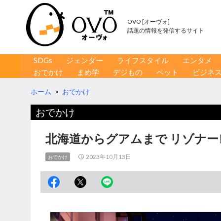
OVO [オーヴォ]
話題の情報を発信するサイト
コンテンツへ移動
検
SDGs
ジェンダー
ライフスタイル
エンタメ
索
おでかけ
まめ学
デジもの
ペット
ビジネ
ホーム
>
おでかけ
おでかけ
北海道からグアムまで リゾナ
2023年10月13日
おでかけ