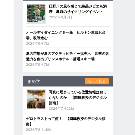
日野川の風を感じて絶品ジビエも満
喫 鳥取のサイクリングイベント
2026年8月7日
オールデイダイニングを一新 ヒルトン東京お台
場、改装進む
2026年8月7日
夏の苗場が夏のアクティビティー拡充へ 四季の各
魅力を創出プリンスホテル・苗場スキー場
2026年8月7日
まめ学
もっと見る
写真に埋まっている位置情報はおっ
かないのか 【岡嶋教授のデジタル
指南】
2026年7月22日
ゼロトラストって何？ 【岡嶋教授のデジタル指
南】
2026年6月18日