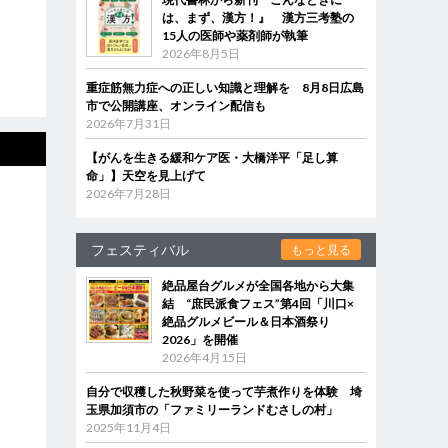
は、まず、漢方！』 漢方三考塾の
15人の医師や薬剤師が執筆
2026年8月5日
重症筋無力症への正しい知識と理解を 8月8日広島
市で公開講座、オンライン配信も
2026年7月31日
【がんを生きる緩和ケア医・大橋洋平「足し算
命」】天空を見上げて
2026年7月28日
フェスティバル
もっと見る
絶品屋台グルメが全国各地から大集
結 “庶民派食フェス”第4回「川口×
絶品グルメビール＆日本酒祭り
2026」を開催
2026年4月15日
自分で収穫した秋野菜を使って芋煮作りを体験 埼
玉県加須市の「ファミリーランドむさしの村」
2025年11月4日