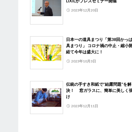
LIXILがプレスセミナー開催
2023年12月20日
日本一の道具まつり「第38回かっ
具まつり」 コロナ禍の中止・縮小
経て今年は盛大に！
2023年10月3日
伝統の手すき和紙で“結露問題”を解
決！ 窓ガラスに、簡単に美しく
け
2023年12月11日