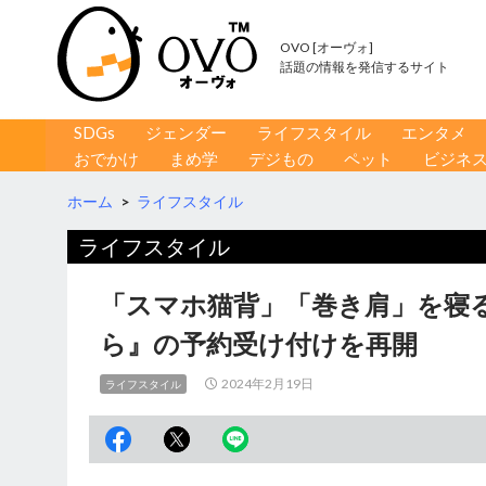
OVO [オーヴォ]
話題の情報を発信するサイト
コンテンツへ移動
検
SDGs
ジェンダー
ライフスタイル
エンタメ
索
おでかけ
まめ学
デジもの
ペット
ビジネ
ホーム
>
ライフスタイル
ライフスタイル
「スマホ猫背」「巻き肩」を寝
ら』の予約受け付けを再開
2024年2月19日
ライフスタイル