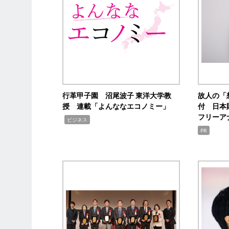
行革甲子園 沼尾波子 東洋大学教
故人の「
授 連載「よんななエコノミー」
付 日本
フリーア
,
ビジネス
PR