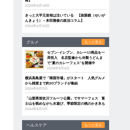
南】
2026年6月18日
きっと大平元首相は泣いている 【政眼鏡（せいが
んきょう）－本田雅俊の政治コラム】
2026年6月10日
グルメ
もっと見る
セブン‐イレブン、カレー15商品を一
斉投入 名店監修から冷製うどんま
で“夏のカレーフェス”を開催中
2026年8月6日
横浜高島屋で「韓国市場」がスタート 人気グルメ
から雑貨まで約30ブランドが集結
2026年8月5日
「山梨県笛吹川フルーツ公園」でサマーフェス 富
士山を眺めながら水遊び、季節限定の桃のかき氷も
2026年8月3日
ヘルスケア
もっと見る