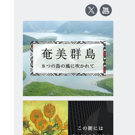
索
業
背
と