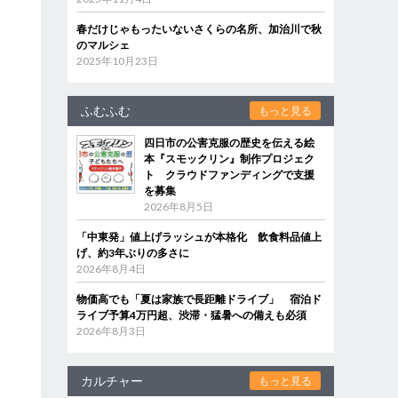
春だけじゃもったいないさくらの名所、加治川で秋
のマルシェ
2025年10月23日
ふむふむ
もっと見る
四日市の公害克服の歴史を伝える絵
本『スモックリン』制作プロジェク
ト クラウドファンディングで支援
を募集
2026年8月5日
「中東発」値上げラッシュが本格化 飲食料品値上
げ、約3年ぶりの多さに
2026年8月4日
物価高でも「夏は家族で長距離ドライブ」 宿泊ド
ライブ予算4万円超、渋滞・猛暑への備えも必須
2026年8月3日
カルチャー
もっと見る