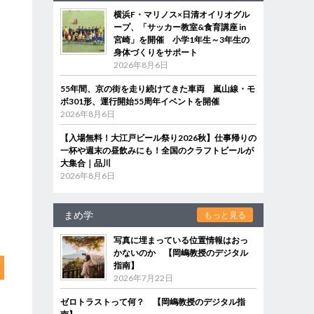
横浜F・マリノス×日清オイリオグル
ープ、「サッカー教室&食育講座 in
宮崎」を開催 小学1年生～3年生の
身体づくりをサポート
2026年8月6日
55年間、京の街を走り続けてきた車両 嵐山線・モ
ボ301形、運行開始55周年イベントを開催
2026年8月6日
【入場無料！大江戸ビール祭り2026秋】仕事帰りの
一杯や週末の昼飲みにも！全国のクラフトビールが
大集合｜品川
2026年8月6日
まめ学
もっと見る
写真に埋まっている位置情報はおっ
かないのか 【岡嶋教授のデジタル
指南】
2026年7月22日
ゼロトラストって何？ 【岡嶋教授のデジタル指