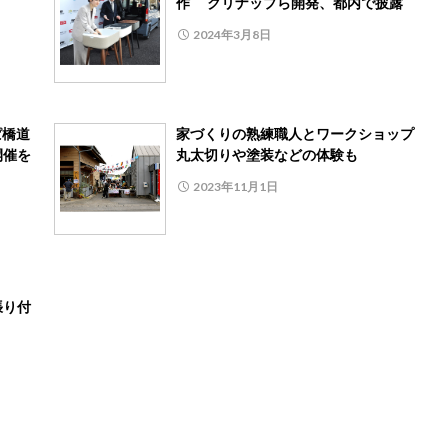
作 クリナップら開発、都内で披露
2024年3月8日
ぱ橋道
家づくりの熟練職人とワークショップ
開催を
丸太切りや塗装などの体験も
2023年11月1日
張り付