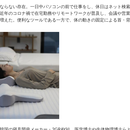
ならない存在。一日中パソコンの前で仕事をし、休日はネット検
近年のコロナ禍で在宅勤務やリモートワークが普及し、会議や営
増えた。便利なツールである一方で、体の動きの固定による首・
国の寝具開発メーカー・2GRAY社。医学博士や生体物理博士ら