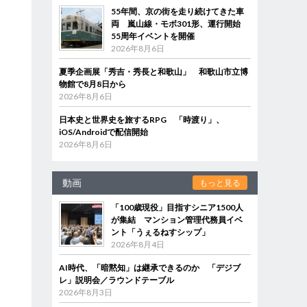
55年間、京の街を走り続けてきた車
両 嵐山線・モボ301形、運行開始
55周年イベントを開催
2026年8月6日
夏季企画展「秀吉・秀長と和歌山」 和歌山市立博
物館で8月8日から
2026年8月6日
日本史と世界史を旅するRPG 「時渡り」、
iOS/Androidで配信開始
2026年8月6日
動画
もっと見る
「100歳現役」目指すシニア1500人
が集結 マンション管理代務員イベ
ント「うぇるねすシップ」
2026年8月4日
AI時代、「暗黙知」は継承できるのか 「デジブ
レ」説明会／ラウンドテーブル
2026年8月3日