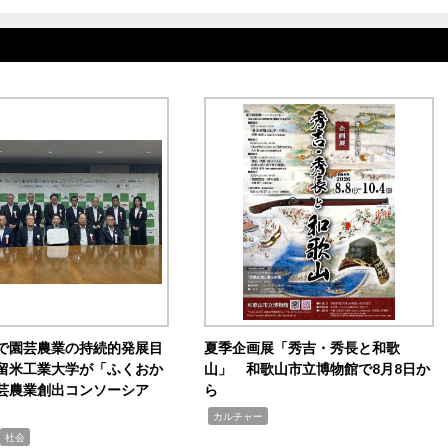
で園芸農業の持続的発展目
夏季企画展「秀吉・秀長と和歌
留米工業大学が「ふくおか
山」 和歌山市立博物館で8月8日か
芸農業創出コンソーシア
ら
,
カルチャー
社会