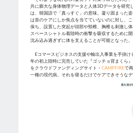
共に膨大な身体物理データと人体3Dデータを研究
は、韓国語で「真っすぐ」の意味。凝り固まった姿
は首のケアにしか焦点を当てていないのに対し、こ
保ち、設置した突起が頭部や頸椎、胸椎も刺激し体
スペースシャトル着陸時の衝撃を吸収するために開
沈み込み過ぎずに体を支えることが可能となった。
Eコマースビジネスの支援や輸出入事業を手掛けるOF
年の初上陸時に完売していた『ゴッチョ背まくら』（縦58
をクラウドファンディングサイト・
CAMPFIRE
で再
一種の現代病。それを寝るだけでケアできそうなデ