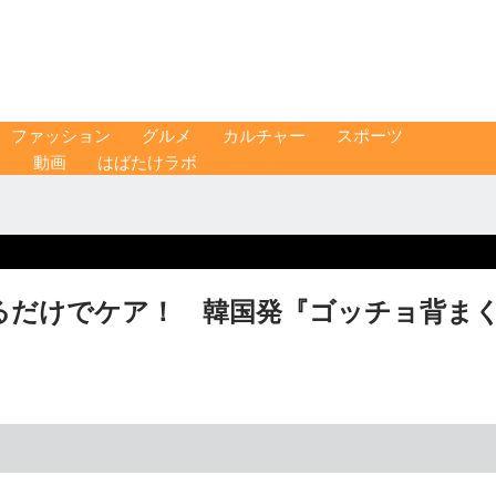
ファッション
グルメ
カルチャー
スポーツ
ス
動画
はばたけラボ
るだけでケア！ 韓国発『ゴッチョ背ま