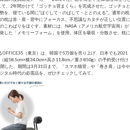
して、2年間かけて『ゴッチョ背まくら』を完成させた。ゴッチョ
勢を、寝ている間に“ほぐして・のばして・ととのえる”。通常の枕
の枕は首・肩・背中にフォーカス。不思議なカタチが正しい位置
のこわばりをほぐす。素材には、NASA（アメリカ航空宇宙局）が
発した「メモリーフォーム」を使用。体圧を吸収・分散させ、枕
FICE35（東京）は、韓国で5万個を売り上げ、日本でも2021
.5cm×横34.0cm×高さ11.8cm／重さ850g）の予約受け付け
開した。期間は3月31日まで。「スマホ猫背」や「巻き肩」は今や
ジタル時代の必需品を、ぜひチェックしてみて。