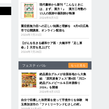
現代書林から新刊『こんなときに
は、まず、漢方！』 漢方三考塾の
15人の医師や薬剤師が執筆
2026年8月5日
重症筋無力症への正しい知識と理解を 8月8日広島
市で公開講座、オンライン配信も
2026年7月31日
【がんを生きる緩和ケア医・大橋洋平「足し算
命」】天空を見上げて
2026年7月28日
フェスティバル
もっと見る
絶品屋台グルメが全国各地から大集
結 “庶民派食フェス”第4回「川口×
絶品グルメビール＆日本酒祭り
2026」を開催
2026年4月15日
自分で収穫した秋野菜を使って芋煮作りを体験 埼
玉県加須市の「ファミリーランドむさしの村」
2025年11月4日