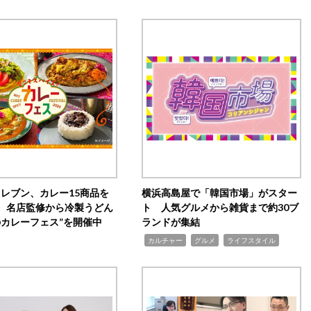
イレブン、カレー15商品を
横浜高島屋で「韓国市場」がスター
 名店監修から冷製うどん
ト 人気グルメから雑貨まで約30ブ
のカレーフェス”を開催中
ランドが集結
,
,
,
カルチャー
グルメ
ライフスタイル