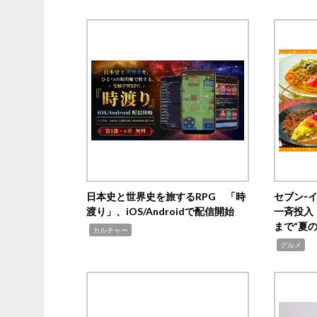
日本史と世界史を旅するRPG 「時
セブン‐
渡り」、iOS/Androidで配信開始
一斉投入
まで“夏
,
カルチャー
,
グルメ